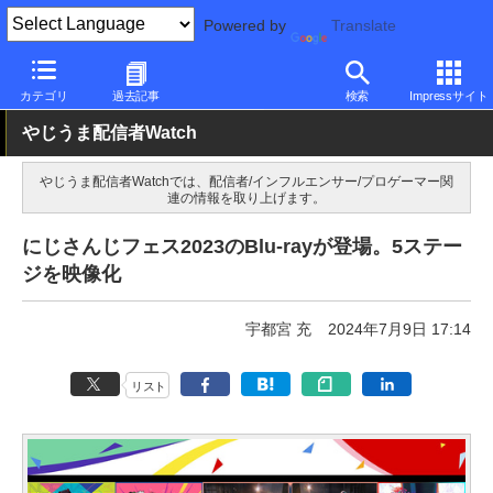
Powered by
Translate
PC Watch
市場
動向
その他
カテゴリ
過去記事
検索
Impressサイト
やじうま配信者Watch
やじうま配信者Watchでは、配信者/インフルエンサー/プロゲーマー関
連の情報を取り上げます。
にじさんじフェス2023のBlu-rayが登場。5ステー
ジを映像化
宇都宮 充
2024年7月9日 17:14
リスト