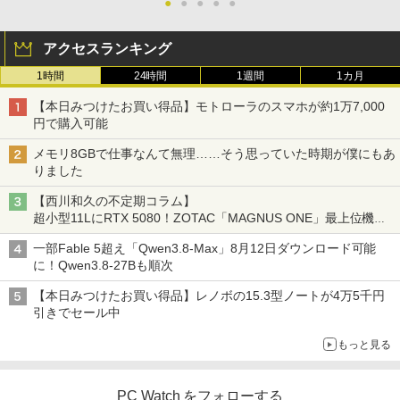
●
●
●
●
●
アクセスランキング
1時間
24時間
1週間
1カ月
【本日みつけたお買い得品】モトローラのスマホが約1万7,000
円で購入可能
メモリ8GBで仕事なんて無理……そう思っていた時期が僕にもあ
りました
【西川和久の不定期コラム】
超小型11LにRTX 5080！ZOTAC「MAGNUS ONE」最上位機の
実力を探る
一部Fable 5超え「Qwen3.8-Max」8月12日ダウンロード可能
に！Qwen3.8-27Bも順次
【本日みつけたお買い得品】レノボの15.3型ノートが4万5千円
引きでセール中
もっと見る
PC Watch をフォローする