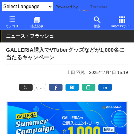
Powered by
Translate
PC Watch
パソコン/タブレット/スマートフォン
ゲーミングパソ
カテゴリ
過去記事
検索
Impressサイト
ニュース・フラッシュ
GALLERIA購入でVTuberグッズなどが1,000名に
当たるキャンペーン
上田 羽純
2025年7月4日 15:19
リスト