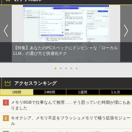
【特集】あなたのPCスペックにドンピシャな「ローカル
LLM」の選び方と快適化テク
●
●
●
●
●
アクセスランキング
1時間
24時間
1週間
1カ月
メモリ8GBで仕事なんて無理……そう思っていた時期が僕にもあ
りました
キオクシア、メモリ不足をフラッシュメモリで補う拡張モジュー
ル