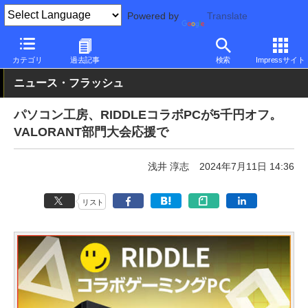
Powered by
Translate
PC Watch
パソコン/タブレット/スマートフォン
ゲーミングパソ
カテゴリ
過去記事
検索
Impressサイト
ニュース・フラッシュ
パソコン工房、RIDDLEコラボPCが5千円オフ。
VALORANT部門大会応援で
浅井 淳志
2024年7月11日 14:36
リスト