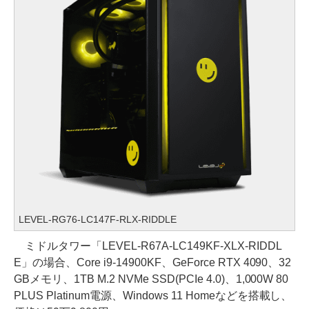
LEVEL-RG76-LC147F-RLX-RIDDLE
ミドルタワー「LEVEL-R67A-LC149KF-XLX-RIDDL
E」の場合、Core i9-14900KF、GeForce RTX 4090、32
GBメモリ、1TB M.2 NVMe SSD(PCIe 4.0)、1,000W 80
PLUS Platinum電源、Windows 11 Homeなどを搭載し、