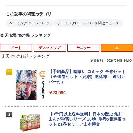
この記事の関連カテゴリ
ゲーミングPC・デバイス
ゲーミングPC・デバイス関連ニュース
楽天市場 売れ筋ランキング
ノート
デスクトップ
モニター
本
楽天 本 売れ筋ランキング
更新日時：2026/08/08 16:00
バッファロー HD-LE4U3-BB USB3.2(Ge
【★最大100%ポイント】おまかせ 中古
HP ProDisplay P19A 19インチ スクエア
【予約商品】嘘喰い コミック 全巻セット
1
1
1
1
n.1)対応外付けHDD 4TB ブラック
パソコン Windows XP Celeron or Core
ブラック LED液晶モニター 薄型 ノング
（全49巻セット・完結）迫稔雄 「透明カ
2 メモリ 4GB HDD 250GB DVDドライブ
レア 液晶ディスプレイ 1280x1024 SXG
バー付」
搭載 リフレッシュPC デスクトップ 中古
A TNパネル VGA/VESA準拠 【中古】
￥21,250
安心保証 初期設定不要
￥23,080
￥2,800
￥9,980
本日10倍！高性能第10世代Core i7-1061
【3千円以上送料無料】日本の歴史 角川
2
2
0Uノートパソコン 中古 Dynabook G83
【中古良品】【安心保証】PHILIPS 223V
まんが学習シリーズ 16巻+別巻5冊定番セ
2
超軽量約779g メモリ最大16GB 新品SSD
【中古】純正ATI Apple Radeon HD 577
5L 21.5 インチフル HD 液晶モニター HD
ット 21巻セット／山本博文
2
1TB 13.3インチ HDMI搭載 WEBカメラ5
0 1GB ビデオカード Mac Pro デスクト
MI VGA 入力 角度調整可能