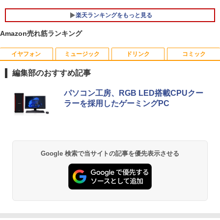
5
Bluetooth HDMI 日本語キーボード 安い
3GHz 16GB 128GB(SSD)+500GB(HDD)
アースドリームス 厳選おまかせモニター
5
楽天ランキングをもっと見る
Quadro K600 DVD+-RW Windows7 Pro
21.5型〜27型ワイド 【HDMI対応 / FULL
￥30,800
64bit 難有 【中古】【20260325】
HD解像度】 大手メーカー液晶 (Dell/HP/
Amazon売れ筋ランキング
NEC等) テレワーク デュアルモニター S
witch PS4 PS5対応 【整備済み中古品】
￥24,000
イヤフォン
ミュージック
ドリンク
コミック
【★最大100%ポイント】【Office 2024
5
￥6,470
H&B 付き】Panasonic Let's note CF-S
編集部のおすすめ記事
V/第10世代 Core i5/メモリ:8GB 16GB/
M.2 SSD:256GB/512GB/1TB/12.1型/WU
Anker Soundcore P40i オフホワイト
BRUCE WAYNE feat. Flo Milli, ATL Jacob
by Amazon 天然水 ラベルレス 500ml ×24本
薬屋のひとりごと 17巻 (デジタル版ビッグガ
XGA/WEBカメラ/HDMI/Wi-Fi/Bluetoot
パソコン工房、RGB LED搭載CPUクー
[Explicit]
富士山の天然水 バナジウム含有 水 ミネラル
ンガンコミックス)
h/中古PC 中古ノートパソコン Windows
ラーを採用したゲーミングPC
ウォーター ペットボトル 静岡県産 500ミリリ
￥7,990
11 Win11正式対応
ットル (Smart Basic)
￥250
￥770
￥30,800
￥1,380
Anker Soundcore P31i ブラック
BRUCE WAYNE feat. Flo Milli, ATL Jacob
異世界居酒屋「のぶ」(22) (角川コミックス・
Google 検索で当サイトの記事を優先表示させる
[Explicit]
エース)
【Amazon.co.jp限定】 い・ろ・は・す 2L P
ET ラベルレス ×8本
￥5,990
￥250
￥832
￥1,112
Anker Soundcore Liberty 5 ミッドナイトブ
On My Road (Stadium ver.)
ONE PIECE モノクロ版 115 (ジャンプコミッ