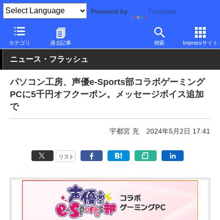
Powered by
Translate
PC Watch
パソコン/タブレット/スマートフォン
ゲーミングパソ
カテゴリ
過去記事
検索
Impressサイト
ニュース・フラッシュ
パソコン工房、声優e-Sports部コラボゲーミング
PCに5千円オフクーポン。メッセージボイス追加
で
宇都宮 充
2024年5月2日 17:41
リスト