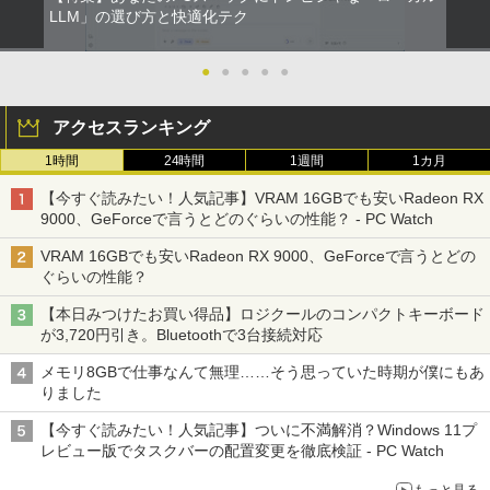
LLM」の選び方と快適化テク
●
●
●
●
●
アクセスランキング
1時間
24時間
1週間
1カ月
【今すぐ読みたい！人気記事】VRAM 16GBでも安いRadeon RX
9000、GeForceで言うとどのぐらいの性能？ - PC Watch
VRAM 16GBでも安いRadeon RX 9000、GeForceで言うとどの
ぐらいの性能？
【本日みつけたお買い得品】ロジクールのコンパクトキーボード
が3,720円引き。Bluetoothで3台接続対応
メモリ8GBで仕事なんて無理……そう思っていた時期が僕にもあ
りました
【今すぐ読みたい！人気記事】ついに不満解消？Windows 11プ
レビュー版でタスクバーの配置変更を徹底検証 - PC Watch