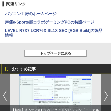
ラック
クスDIGITAL)
by Amazon 天然水ラベルレス 2L×9本
関連リンク
￥250
￥14,990
￥594
￥1,117
パソコン工房のホームページ
声優e-Sports部コラボゲーミングPCの特設ページ
【2026年アップグレード版】AOKIMI ワイヤ
On My Road (Stadium ver.)
HUNTER×HUNTER モノクロ版 39 (ジャンプ
LEVEL-R7X7-LCR76X-SL1X-SEC [RGB Build]の製品
レスイヤホン bluetooth イヤホン V12 小型
コミックスDIGITAL)
by Amazon 炭酸水 ラベルレス 500ml ×24本
情報
軽量 ブルートゥースHi-Fi 最大36時間再生 ぶ
強炭酸水 ペットボトル 500ミリリットル (Sm
￥250
るーとゅーす コードレス ENCノイズキャン
art Basic)
￥572
セリング 自動ペアリング Type-C充電 マイク
付き 防水 タッチ式音量調整 スポーツ/通勤/通
￥1,625
学/WEB会議(ホワイト)
トップページに戻る
BUGS LIFE
スーパーの裏でヤニ吸うふたり 9巻 (デジタル
￥1,964
版ビッグガンガンコミックス)
コカ・コーラ やかんの麦茶 from 爽健美茶 ラ
ベルレス 650mlPET×24本
￥250
おすすめ記事
￥810
Xiaomi シャオミ REDMI Buds 8 Lite ワイヤ
￥2,009
レスイヤホン Bluetooth 5.4 ノイズキャンセ
リング ANC 36時間再生
￥3,480
【特集】あなたのPCスペックにドンピシャな「ローカル