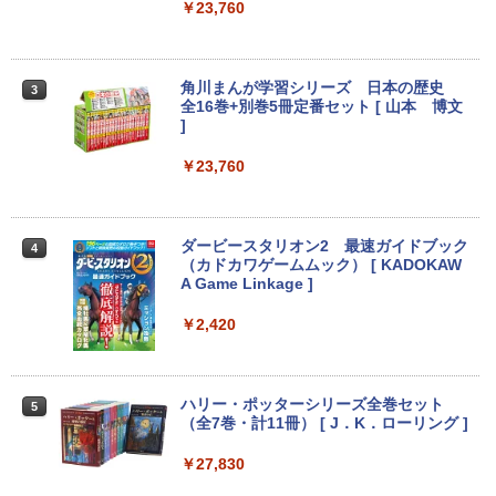
GWIFI Bluetooth内蔵 中古パソコン Mic
ップ 102C0160200
￥23,760
rosoftOffice2024可 Windows11 送料無
￥4,200
料 持ち運び便利
￥15,007
￥27,600
角川まんが学習シリーズ 日本の歴史
3
IODATA 液晶モニター LCD-MF224EDW
全16巻+別巻5冊定番セット [ 山本 博文
3
Windows11 中古パソコン EPSON エプ
21.5インチワイド ホワイト LCD LEDバ
]
3
ソン Endeavor ST20E Celeron N3160
ックライト フルHD（1920x1080） 16:9
NEC LAVIE ラビィ 整備済 NS150N / 100
メモリ8GB HDD500GB 18.5インチ ディ
ADSカラーパネル 非光沢 ノングレア HD
3
￥23,760
N CPU 高速 SSD 第8世代 白 Windows1
スプレイ マウス キーボード WPS Office
MI VGA DVI VESA準拠 ディスプレイ PS
1 対応 国内メーカー 薄型メモリ 8GB W
付き オフィス デスクトップ 90日保証
4 switch 対応 スイッチ 【中古】
EBカメラ テンキー DVD書込 OFFICE付
【中古】
き ブルートゥース 設定済み 無線LAN 大
￥4,600
ダービースタリオン2 最速ガイドブック
4
画面 15.6 ノートPC ラビ 中古 ノートパ
￥17,600
（カドカワゲームムック） [ KADOKAW
ソコン 送料込
A Game Linkage ]
￥29,999
NEC AS223WM 液晶モニター 21.5イン
￥2,420
4
【中古】Dospara◆デスクトップPC/Cor
チワイド 白 ホワイト 1920×1080 （フル
4
e i5/16GB/2019年/HB//【パソコン】
HD）TN 白色LEDバックライト ミニ D-s
ub VGA HDMI ディスプレイ PS4 switch
＼11日まで限定価格／【楽天1位】ノー
対応 スイッチ 【中古】
4
￥22,660
ハリー・ポッターシリーズ全巻セット
5
トパソコン 新品 福袋 6点セット Intel Pe
（全7巻・計11冊） [ J．K．ローリング ]
ntium GOLD 6500Y メモリ12GB SSD25
￥5,200
6GB Windows11 WPS Office付き 初期
￥27,830
設定済み 15.6インチ フルHD ノートPC
初心者 学生 在宅ワーク テンキー Wi-Fi
hp Z420 Workstation Xeon E5-1660 3.