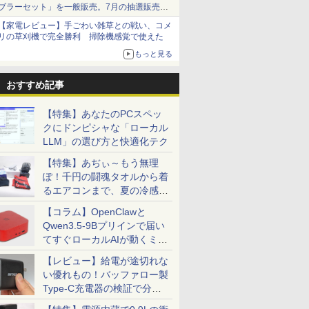
ブラーセット」を一般販売。7月の抽選販売の
当選無効分
【家電レビュー】手ごわい雑草との戦い、コメ
リの草刈機で完全勝利 掃除機感覚で使えた
もっと見る
おすすめ記事
【特集】あなたのPCスペッ
クにドンピシャな「ローカル
LLM」の選び方と快適化テク
【特集】あぢぃ～もう無理
ぽ！千円の闘魂タオルから着
るエアコンまで、夏の冷感グ
ッズ一挙紹介
【コラム】OpenClawと
Qwen3.5-9Bプリインで届い
てすぐローカルAIが動くミニ
PC「SER9 Pro」
【レビュー】給電が途切れな
い優れもの！バッファロー製
Type-C充電器の検証で分か
ったこと