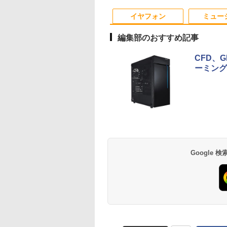
縁】液晶 pcモニタ
 Windows11搭載
USB3.0 WIFI
応 背面ポート 無輝点
フルHD Webカメラ
FI/Bluetooth/Windows11
16GB｜ キーボード
パソコンモニター
ice付き 中古 PC パ
Bluetooth テレワーク
保証 WQXGA 収納ケ
zoom 軽量薄型 無線
Pro & KINGSOFT WPS
ウス付 2年保証 安い
イヤフォン
ミュー
R/チルト/スピーカー
ン 中古ノート 中
応援
ース付き NK-133
型番更新で在庫処分
Office/HDMI/デスクト
PC 初期設定済み テ
kksmart 1年保証付
ートパソコン
ップパソコン(再生中古
ワーク 在宅勤務
編集部のおすすめ記事
品)
CFD、
ーミング
Anker Soundcore
BRUCE WAYNE feat.
by Amazon 天然水
薬屋のひとりごと 17
Anker Soundcore
BRUCE WAYNE feat
【Amazon.co.jp限
異世界居酒屋「の
P40i オフホワイト
Flo Milli, ATL Jacob
ラベルレス 500ml
巻 (デジタル版ビッグ
P31i ブラック
Flo Milli, ATL Jacob
定】 い・ろ・は・す
ぶ」(22) (角川コミッ
[Explicit]
×24本 富士山の天然
ガンガンコミックス)
[Explicit]
2L PET ラベルレス
クス・エース)
￥7,990
￥5,990
水 バナジウム含有 水
×8本
￥250
￥1,380
￥770
￥250
￥1,112
￥832
Google
ミネラルウォーター
ペットボトル 静岡県
産 500ミリリットル
(Smart Basic)