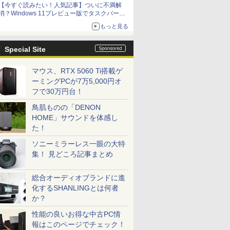
【今すぐ読みたい！人気記事】ついに不満解
消？Windows 11プレビュー版でタスクバーの
配置変更を徹底検証 - PC Watch
もっと見る
Special Site
マウス、RTX 5060 Ti搭載ゲ
ーミングPCが7万5,000円オ
フで30万円台！
鳥肌ものの「DENON
HOME」サウンドを体感し
た！
ソニーミラーレス一眼の大特
集！ 見どころ記事まとめ
総合オーディオブランドに進
化するSHANLINGとは何者
か？
性能の良いお得な中古PC情
報はこのページでチェック！