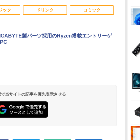
 マ
バイルノート ・初期設
クトップPC 2年保証
HDMI 軽量 薄型 リモー
LAN対応 キーボード＆
初心者向け 薄型軽量
モリ 16GB〜32GB eス
済 すぐ使える
定不要
激安 高性能 ゲーム 本
トワーク ディスプレイ
マウス付属 在宅勤務
持ち便利 中古パソコン
ポーツ ゲーム デスク
証 送料無料
ジック
ドリンク
コミック
レ
体のみ PC 高スペッ 初
持ち運び ポータブルモ
学生向け 初心者向け
ノートパソコン中古 ノ
トップPC パソコン モ
期設定済み
ニター
高性能PC 新品
ートPC 安心保証
ニター
GIGABYTE製パーツ採用のRyzen搭載エントリーゲ
PC
.
Anker Soundcore
On My Road
by Amazon 天然水
ONE PIECE モノクロ
【2026年アップグレ
On My Road
by Amazon 炭酸水
HUNTER×HUNTER
Xiaomi シャオミ
BUGS LIFE
コカ・コーラ やかんの
スーパーの裏でヤニ吸
Liberty 5 ミッドナイ
(Stadium ver.)
ラベルレス 2L×9本
版 115 (ジャンプコミ
ード版】AOKIMI ワ
(Stadium ver.)
ラベルレス 500ml
モノクロ版 39 (ジャ
REDMI Buds 8 Lite ワ
麦茶 from 爽健美茶 ラ
うふたり 9巻 (デジタル
￥250
トブラック
ックスDIGITAL)
イヤレスイヤホン
×24本 強炭酸水 ペッ
ンプコミックス
イヤレスイヤホン
ベルレス
版ビッグガンガンコミ
￥250
￥1,117
￥250
bluetooth イヤホン
トボトル 500ミリリ
DIGITAL)
Bluetooth 5.4 ノイズ
650mlPET×24本
ックス)
￥14,990
￥594
￥1,964
￥1,625
￥572
￥3,480
￥2,009
￥810
 検索で当サイトの記事を優先表示させる
V12 小型軽量 ブルー
ットル (Smart
キャンセリング ANC
トゥースHi-Fi 最大
Basic)
36時間再生
36時間再生 ぶるーと
ゅーす コードレス
ENCノイズキャンセ
リング 自動ペアリン
グ Type-C充電 マイ
ク付き 防水 タッチ式
音量調整 スポーツ/通