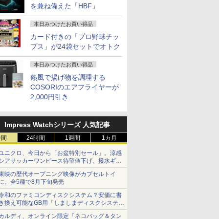
を兼ね備えた「HBF」
本日みつけたお買い得品
カード付きの「プロ野球チッ
プス」が24袋セットでオトク
本日みつけたお買い得品
熱風で揚げ物を調理する
COSORIのエアフライヤーが
2,000円引き
Impress Watchシリーズ 人気記事
時間
24時間
1週間
1カ月
ユニクロ、今日から「お盆特別セール」。涼感
シアサッカーワンピース待望値下げ、撥水ギア
ショーツは1990円に
東映の歴代オープニング映像がカプセルトイ
に。全5種で8月下旬発売
令和のファミコンディスクシステム？安価に書
き換え可能なGB用「しましまディスクシステ
ム」
カルディ、オンライン限定「ネコバッグ＆タン