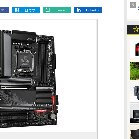
ェア
はてブ
note
LinkedIn