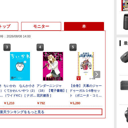
トップ
モニター
本
：2026/08/08 14:00
最
6
3
3
3
3
4
4
4
4
5
5
5
5
6
6
6
ゲーミングPC G-
ー
さ
ス
ASUS エイスース 液
ちいかわ なんか小さ
Panasonic Let's note
「楽天ランキング1
＼本日限定500円値下
Amazon(アマゾン) タ
【今だけP10倍！大量
アンダーニンジャ
I.O DATA アイオーデー
中古 ノートパソコン
＼マラソン限定値引／
【全巻】 天幕のジャー
【マラソンセ
IODATA ア
ハーバード、
/WiFi+Bluet
3）
一体
晶ディスプレイ Eye
くてかわいいやつ（2）
CF-SZ6/12.1型FHD /
位」 デスクトップパソ
げ／＼楽天1位！2026
ブレットPC New Fire
還元！】一体型デスク
（18） 【電子書籍】[
タ/ゲーミングモニター
12.5インチ Corei5 第6
【新品 当日出荷】新生
ドゥーガル 1-6巻セッ
中ポイント5
データ LCD-A
ォード、オッ
ニ
ガノ
ン
Care [ 21.45型 / フル
（ワイドKC） [ ナガノ
第7世代 Core i3-
コン Windows11
年最新の超軽量超薄型
Max 11(2023年発売) グ
トップパソコン
花沢健吾 ]
23.8イン
世代 最大SSD512G 最
活応援 7点 セット ゲー
ト （ボニータ・コミッ
ートパソコン Co
ブラック 21.
ード… 科学
￥254,980
SSD)/12.1W/WUXGA(1920x1200)/Win11
イ
5型
HD(1920×1080) / ワイ
]
7100U /中古ノートパ
Office付き パソコン
／モバイルモニター
レー B0B2SD8BVX
VETESA 22型液晶 第2
チ/GigaCrysta/EX-
大メモリ16G WPS
ミングPC ゲーミング
クス） [ トマトスープ
第8世代 メモ
液晶ディスプ
れた すごい
￥10,980
￥1,210
￥14,800
￥45,700
￥12,480
￥19,980
￥39,900
￥792
￥13,900
￥18,600
￥169,290
￥5,280
￥25,980
￥14,402
￥1,760
】
付
ド ] ブラック
ソコン win11 office
新品｜インテル 第14世
15.6インチ フルHD 4K
［11型 /Wi-Fiモデル /
世代Core i5
LDGC243HDB/138S0214285Q/B
office付き Windows11
パソコン デスクトップ
]
M.2 SSD500G
LCDA221DB
人生が変わる
体
VP227HF
付・整備済み品・ メモ
代 Core i5-4590 i5 i7-
144Hz タッチパネル バ
ストレージ：64GB］
Windows11搭載
ランク/81【中古】
初期設定済み HP
パソコン GeForce
ンチ フルHD 
ク112個集めま
楽天ランキングをもっと見る
リ8GB / 高速SSD搭載
14700F｜ SSD 256GB
ッテリー内蔵 無線接続
B0B2SD8BVX [振込不
Office付き メモリ8GB
EliteBook 820G3 WEB
RTX5060 Ryzen7
ラ ノングレア 
田秀吾 ]
GB
/ Webカメラ / HDMI・
～2TB｜メモリ 8～
12モデル選択 非光沢
可]
SSD256GB 初期設定済
カメラ搭載 整備済み
5700X Windows11
Windows11 
VGA / WiFi / 超軽量モ
64GB DDR4/5｜ デス
IPSパネル Type-C
み USB2.0 Wi-Fi無線
ネット閲覧 メール用
SSD 256GB〜1TB メ
Vostro 537