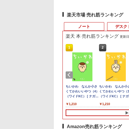
楽天市場 売れ筋ランキング
ノート
デスク
楽天 本 売れ筋ランキング
更新日時
10
10
10
1
1
1
1
2
2
2
2
版) /32GBメモリ /1TB SSD
6台【人気旧モデル
品最大2500円OFF
KIN'ON JAPAN
ノートパソコン 新古品
信じていた仲間達にダ
【5倍ポイント】
【期間限定破格金
【Dell Core-i7 & 24イン
NEC LCD-AS193Mi 19
ちいかわ なんか小さ
Panasonic CF-
【おまかせ】モニタ
ちいかわ なんか小
【初期設定済み】デ
15％OFF！】楽天1
ポン】【第8世代
ッキング・オン・ジ
新生活応援
ンジョン奥地で殺され
kksmart モバイルモニ
額！】新生活 新古品
チ2台液晶PCセット】
インチ スクエア LED
くてかわいいやつ（4）
SV8RFCVS Core i5
23インチ 1920x1080
くてかわいいやつ（
クトップパソコン 
ms 180Hz ゲーミ
e i5 4コア 8スレッ
ン) 2026年 10月号
Windows11 ノートPC
かけたがギフト『無限
ター 13.3インチ
Win11搭載 パソコンノ
intel Core i7-7700、
液晶モニター 薄型 液
（ワイドKC） [ ナガノ
8365U
フルHD HDMI PCモ
（ワイドKC） [ ナ
型 2026新品 パソコ
D-
モニター 23.8イン
東芝 dynabook
15インチノートパソコ
ガチャ』でレベル9999
2.5K(2560*1600) 自立
ートパソコンoffice付
RAM:16GB、SSD:選択
晶ディスプレイ 非光沢
]
1.6GHz/8GB/256GB(
ター 中古ディスプレ
]
一体型PC 24型 21.
,780
,800
080
￥39,800
￥792
￥15,999
￥9,980
￥41,800
￥3,200
￥1,210
￥12,300
￥6,600
￥1,210
￥47,700
 白
 第8世代Core i5 高
ン 8GB/16GB 最大1TB
の仲間達を手に入れて
型 超軽量606g
き 初心者向けノート
可能
IPSパネル SXGA
外装割れあり【中古
Windows11 Office
0Hz/165Hz/144Hz】
SD
パソコンOffice搭載 薄
元パーティーメンバー
100％sRGB色域 ベゼ
PC 初期設定済 15.6型
(256GBor512GBor1TB)/
1280×1024 DVI VGA
【20260729】
き｜フルHD液晶一
I+DP フルHD VA
GB/512GB/1TB メ
型ノートPC インテル
と世界に復讐＆『ざま
ルレス 画像比調整可能
インテル高速CPU ラン
フルHD（1920x1080）
VESA準拠【中古】
型 インテル Core i5
00:1コントラスト比
8GB/16GB WIFI
Celeron 第11世代 日本
ぁ！』します！【電子
黄金縦横比16:10 非光
ダムで発送 メモリ4GB
液晶モニタ/光学ドライ
Core i7｜ SSD 128
沢【1ms応答 2mm
.6型大画面 テンキー
語キーボードデュアル
書籍】
沢IPSパネル VESA対
～ 高速SSD1TB 最大
ブ/5.8Ghz WI-
～1TB｜メモリ8GB
Amazon売れ筋ランキング