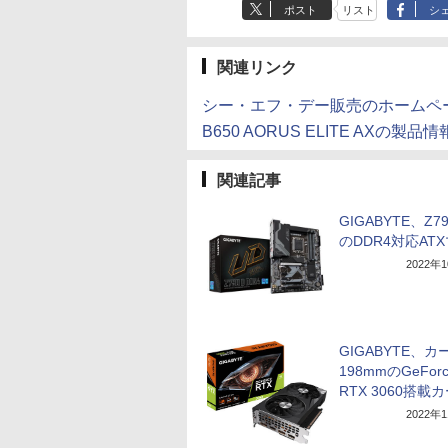
ポスト
リスト
シ
関連リンク
シー・エフ・デー販売のホームペ
B650 AORUS ELITE AXの製品情
関連記事
GIGABYTE、Z7
のDDR4対応AT
2022年
GIGABYTE、カ
198mmのGeForc
RTX 3060搭載
2022年