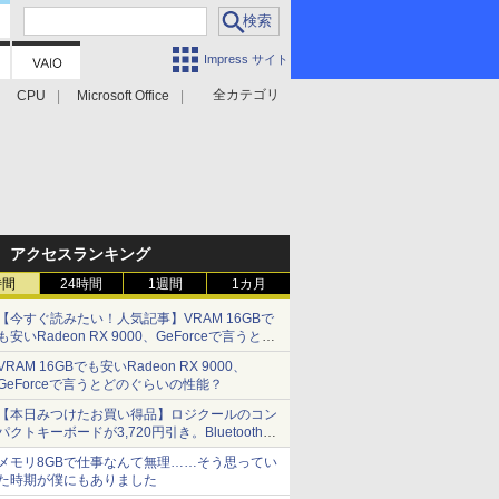
Impress サイト
全カテゴリ
CPU
Microsoft Office
アクセスランキング
時間
24時間
1週間
1カ月
【今すぐ読みたい！人気記事】VRAM 16GBで
も安いRadeon RX 9000、GeForceで言うとど
のぐらいの性能？ - PC Watch
VRAM 16GBでも安いRadeon RX 9000、
GeForceで言うとどのぐらいの性能？
【本日みつけたお買い得品】ロジクールのコン
パクトキーボードが3,720円引き。Bluetoothで3
台接続対応
メモリ8GBで仕事なんて無理……そう思ってい
た時期が僕にもありました