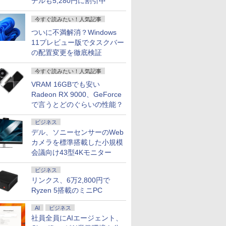
デルも5,280円に割引中
 90日保
搭載・送料無料
ナチュラル お洒落 リビ
Windows11 第8世代｜
狭額縁】液晶 pcモニタ
DVD Windows11搭載
USB3.0 WI
応 背面ポ
ング 新生活 ギフト ポ
ノートパソコン｜パソ
ー パソコンモニター
Office付き 中古 PC パ
Bluetoo
保証 WQX
今すぐ読みたい！人気記事
スター アートパネル
コン｜PC｜中古PC
HDR/チルト/スピーカー
ソコン 中古ノート 中
応援
ース付き N
内蔵 kksmart 1年保証付
古ノートパソコン
ついに不満解消？Windows
11プレビュー版でタスクバー
の配置変更を徹底検証
今すぐ読みたい！人気記事
VRAM 16GBでも安い
Radeon RX 9000、GeForce
で言うとどのぐらいの性能？
ビジネス
デル、ソニーセンサーのWeb
カメラを標準搭載した小規模
会議向け43型4Kモニター
ビジネス
リンクス、6万2,800円で
Ryzen 5搭載のミニPC
AI
ビジネス
社員全員にAIエージェント、