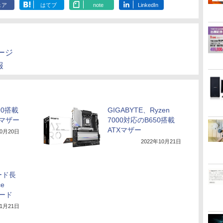
勤/通学/WEB会議(ホ
ェア
はてブ
note
LinkedIn
ワイト)
ージ
報
90搭載
GIGABYTE、Ryzen
Xマザー
7000対応のB650搭載
ATXマザー
10月20日
2022年10月21日
ード長
e
カード
11月21日