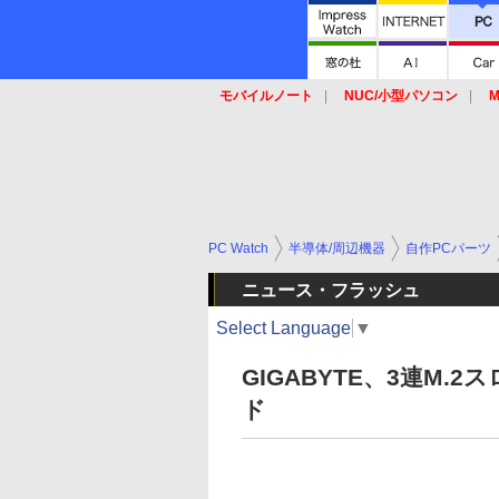
モバイルノート
NUC/小型パソコン
M
SSD
キーボード
マウス
PC Watch
半導体/周辺機器
自作PCパーツ
ニュース・フラッシュ
Select Language
▼
GIGABYTE、3連M.
ド