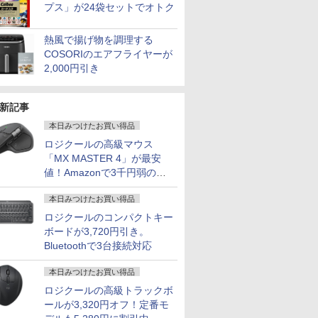
プス」が24袋セットでオトク
熱風で揚げ物を調理する
COSORIのエアフライヤーが
2,000円引き
新記事
7
7
7
8
8
8
9
9
9
10
10
10
本日みつけたお買い得品
ロジクールの高級マウス
「MX MASTER 4」が最安
値！Amazonで3千円弱の割
引
本日みつけたお買い得品
GEAR Aim GB7A-C256B/CP1 Ryzen7 /RTX5060Ti(8GB版) /32GBメモリ /1TB SSD
ール期間
イ・オー・
スタンフ
[アウトレット] ゲーミ
パナソ ニック ノートパ
MARK ROTHKO (マー
アイオーデータ｜I-O
超得2,000円OFF&P2倍
2026／27J1＆J2＆J3選
残り6台【人気旧モデル
【全品最大2500円OFF
ROCKIN'ON JAPAN
ノートパソ
信じていた
【5倍ポイ
ロジクールのコンパクトキー
ooth対応
倍】中古ノ
221DBX
クスフォ
ングモニター 23.8イン
ソコン Let's note CF-
ク・ロスコ) | Violet
DATA 液晶ディスプレイ
｜第8世代 office付き｜
手名鑑
新品15％OFF！】楽天1
クーポン】【第8世代
(ロッキング・オン・ジ
新生活応援
ンジョン奥
kksmar
ボードが3,720円引き。
re i5
5型ワイド
的に証明さ
チ FHD 120Hz IPS 白
SV8 軽量化 12.1インチ
Center, 1955 | アート
(21.5型/ADS/FullHD
楽天1位 三冠獲得｜豪
位！1ms 180Hz ゲーミ
Core i5 4コア 8スレッ
ャパン) 2026年 10月号
Windows
かけたがギ
ター 13.
Bluetoothで3台接続対応
￥1,390
リ8GB
レイ
習慣大百科
ホワイト ブルー ピン
WUXGA(1920×1200)
プリント / ポスター フ
1920×1080/75Hz/5ms/HDMI/D-
華特典付き｜最大180
ングモニター 23.8イン
ド】東芝 dynabook
15インチ
ガチャ』で
2.5K(256
￥14,730
￥29,800
￥22,000
￥15,520
￥29,800
￥15,780
￥26,800
￥1,080
￥39,800
￥792
￥15,999
B 13.3イ
X
テクニッ
ク ピクシオ 液晶 モニ
ノートPC 第8世代Core
レーム付き 北欧 モダン
sub/VESA/5年保証・無
日保証｜Core i5 第8世
チ 黒 白
B65 第8世代Core i5 高
ン 8GB/1
の仲間達を
型 超軽量6
本日みつけたお買い得品
Webカメ
した [ 堀
ター ディスプレイ サ
i5-8365U 1.90GHz メ
アート 抽象画 アートポ
輝点保証)(ブラック) ア
代｜中古ノートパソコ
【180Hz/165Hz/144Hz】
速 SSD
パソコンOf
元パーティ
100％sR
HDMI
ブ 2台目 HDMI VGA
モリ8GB SSD WEBカ
スター ポスターフレー
イオーデータ LCD-
ン Windows11 office
HDMI+DP フルHD VA
256GB/512GB/1TB メ
型ノートP
と世界に復
ルレス 画
ロジクールの高級トラックボ
DELL
Pixio PX246 Wave
メラ内蔵 (SSD 512GB)
ム インテリア フレーム
A221DB
付き｜15.6型 テンキー
3000:1コントラスト比
モリ 8GB/16GB WIFI
Celeron
ぁ！』しま
黄金縦横比1
ールが3,320円オフ！定番モ
0 初期設定
win11 pro&office 2019
ポスターパネル 天然木
付き｜ノートパソコン
非光沢【1ms応答 2mm
15.6型大画面 テンキー
語キーボー
書籍】
沢IPSパネ