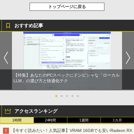
トップページに戻る
スーパーの裏でヤニ吸うふたり 9巻 (デジタル
版ビッグガンガンコミックス)
おすすめ記事
￥810
【特集】あなたのPCスペックにドンピシャな「ローカル
LLM」の選び方と快適化テク
●
●
●
●
●
アクセスランキング
1時間
24時間
1週間
1カ月
【今すぐ読みたい！人気記事】VRAM 16GBでも安いRadeon RX