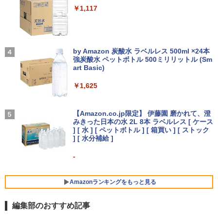
証 | 第9世代 | Core i5 9500 3.0(〜最大4.
Anker Soundcore Liberty 5 パールホワイト
￥1,117
【マラソン限定30%OFF】中古 店長おま
4)GHz | MEM:8GB | SSD:512GB(NVMe)
3
かせパソコン Core i5 第11世代 メモリ8
| DVDマルチ | 無線LAN:なし | Win11Pro
IOデータ ゲーミングモニター KH-GD2
3
￥14,990
GB 16GB SSD240GB 15インチ Window
64Bit | VGA追加モデル
51UH 240Hz＆フルHD対応 GigaCrysta
s11 WPS Office 1年保証 ノートパソコン
［24.5型 / フルHD(1920×1080) / ワイド /
ポケモン 公式 ぜんこく 図鑑 1996～202
4
【CA】 中古ノートPC 中古ノートパソコ
240Hz］ ブラック
On My Road (Stadium ver.)
6【14時迄の注文当日出荷】全国 ずかん
￥20,000
ン 中古パソコン 中古PC 中古品 win11 パ
図鑑
by Amazon 炭酸水 ラベルレス 500ml ×24本
ソコン コスパ ノートパソコン
強炭酸水 ペットボトル 500ミリリットル (Sm
￥19,607
￥250
art Basic)
【2026年アップグレード版】AOKIMI ワイヤ
￥2,750
レスイヤホン bluetooth イヤホン V12 小型
￥39,800
R229-ZOTAC Mini PC ZBOX-MI666 1台
4
軽量 ブルートゥースHi-Fi 最大36時間再生 ぶ
￥1,625
OS Windows 11搭載/Intel Core i7-1165
るーとゅーす コードレス ENCノイズキャン
G7 2.80GHz/16GB 3200AAメモリ/256G
【ECサイト限定】 JAPANNEXT 15.6イ
4
セリング 自動ペアリング Type-C充電 マイク
B SSD/ACアダプタ付き★送料無料★
ンチ IPSパネル搭載 フルHD(1920x1080)
On My Road (Stadium ver.)
[新品]キングダム (1-79巻 最新刊) 全巻セ
5
付き 防水 タッチ式音量調整 スポーツ/通勤/通
本日限定20倍！美品 超軽量約980gノー
【中古整備品】
解像度 モバイルモニター JN-MD-IPS156
ット
【Amazon.co.jp限定】 伊藤園 磨かれて、澄
4
学/WEB会議 (コズミックオレンジ)
トパソコンSONY VAIO PRO13 第10世代
F2 miniHDMI USB-C 自立式キックスタ
みきった日本の水 2L 8本 ラベルレス [ ケース
￥250
Corei5 1035G1メモリ8GB 秒速起動SSD
ンド搭載 特製ポーチ同梱 【2年保証】PC
￥24,980
] [ 水 ] [ ペットボトル ] [ 箱買い ] [ ストック
￥56,870
￥2,299
最大1TB 14型FHD1920*1080高解像度
モニター 液晶モニター パソコンモニター
] [ 水分補給 ]
カメラ内蔵 ノートパソコン Windows11
ジャパンネクスト
Pro 5GWIFI/Bluetooth 最新MicrosoftO
-
ffice2024可 送料無料 中古PC
￥19,770
Xiaomi シャオミ REDMI Buds 8 Lite ワイヤ
HP EliteDesk 800 G4 DM(Win11x64) 中
5
レスイヤホン Bluetooth 5.4 ノイズキャンセ
古 Core i5-2.1GHz(8500T)/メモリ8GB/S
￥32,800
リング ANC 36時間再生
SD256GB/超小型 [C:並品] 2019年頃購入
Amazonランキングをもっと見る
公式ショップ amadana 15.6インチ モバ
￥3,480
￥25,300
5
編集部のおすすめ記事
イルモニター ポータブルディスプレイ 1
＼クーポンでお得!!／【中古・Aランク】
5.6-Inch IPS Full HD Portable Displa
5