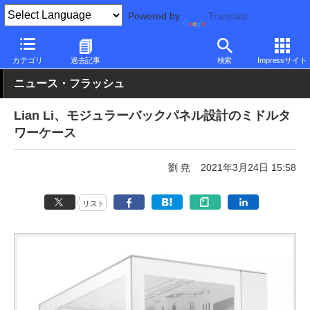
Powered by
Translate
PC Watch
半導体/周辺機器
自作PCパーツ
ケース
カテゴリ
過去記事
検索
Impressサイト
ニュース・フラッシュ
Lian Li、モジュラーバックパネル設計のミドルタ
ワーケース
劉 尭
2021年3月24日 15:58
リスト