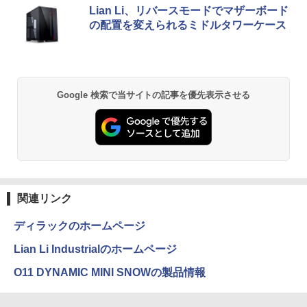
薬屋のひとりごと 17巻 (デジタル版ビッグガ
DELL Latitude 3520 ノートパソコン 第
y：DP10『極限まで削ぎ落した、美しい
Lian Li、リバースモードでマザーボード
ンガンコミックス)
11世代 Core i5 メモリ 16GB 高速 SSD 2
形状と金属の質感』見せるモニター【ド
の配置を変えられるミドルタワーケース
56GB Windows11 Pro Microsoft Office
ット抜け保証1年付】
15.6型 フルHD テンキー Webカメラ Wi-
￥770
Fi Bluetooth 中古PC 初期設定済 整備済
￥19,800
み品 送料無料
￥39,800
ONE PIECE モノクロ版 115 (ジャンプコミッ
Google 検索で当サイトの記事を優先表示させる
クスDIGITAL)
￥594
異世界居酒屋「のぶ」(22) (角川コミックス・
エース)
関連リンク
￥832
ディラックのホームページ
Lian Li Industrialのホームページ
HUNTER×HUNTER モノクロ版 39 (ジャンプ
O11 DYNAMIC MINI SNOWの製品情報
コミックスDIGITAL)
￥572