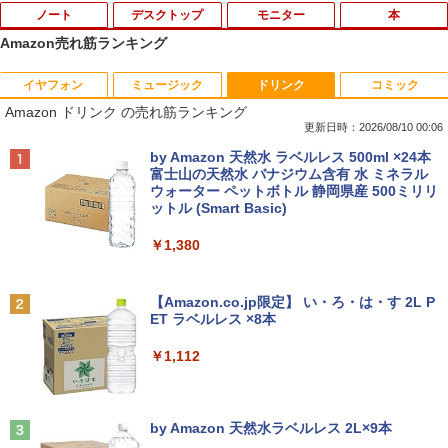
ノート
デスクトップ
モニター
本
Amazon売れ筋ランキング
イヤフォン
ミュージック
ドリンク
コミック
Lenovo X1 Carbon (Win11x64) 中古 C
DELL OptiPlex 3050 SFF Core i5-7500
GIGASTONE 27インチ 100Hzモニター
★8月中旬発送予定★ 宇宙兄弟 全巻セ
1
1
1
1
Amazon ドリンク の売れ筋ランキング
ore i5-1.7GHz(8350U)/メモリ8GB/SSD1
3.4GHz 8GB 256GB(新品SSD) HDMI/Di
ディスプレイ PCモニター VESA モニタ
ット（全46巻）
28GB/フルHD14インチ [訳あり品] 2019
splayPort/アナログRGB出力 光学不良
ノングレア フルHD ブルーライト軽減 IP
更新日時：2026/08/10 00:06
年頃購入
Windows10 Pro 64bit 【中古】【20260
Sパネル 178度 広角 高解像度目に優しい
￥41,225
Anker Soundcore P42i (Bluetooth 6.1)【完
BRUCE WAYNE feat. Flo Milli, ATL Jacob
by Amazon 天然水 ラベルレス 500ml ×24本
526】
フリッカーフリー フレームレス (PS5確
全ワイヤレスイヤホン/ウルトラノイズキャン
[Explicit]
富士山の天然水 バナジウム含有 水 ミネラル
認済み/HDMI/VGA/スピーカー付/3年保
￥31,900
セリング 3.5 / マルチポイント接続 / 最大40時
ウォーター ペットボトル 静岡県産 500ミリリ
証) ギガストーン
￥15,900
間再生 / コンパクト形状/持ち運びに便利 / IP5
ットル (Smart Basic)
￥250
5 防塵防水位規格/PSE技術基準適合】ネイビ
￥17,980
アンダーニンジャ（18） 【電子書籍】[
2
ー
￥1,380
花沢健吾 ]
本日10倍！高性能第10世代Core i5/i7-10
2
610Uノートパソコン 中古 Dynabook G
中古パソコン HP ProDesk 400 G7 Small
2
￥9,990
BRUCE WAYNE feat. Flo Milli, ATL Jacob
83 超軽量約779g メモリ最大16GB 新品
【Core i3(3.6GHz)/8GB/500GB HDD/Wi
￥792
[Explicit]
【Amazon.co.jp限定】 い・ろ・は・す 2L P
SSD1TB 13.3インチ HDMI搭載 WEBカ
n11Pro】 HP 当社3ヶ月間保証 イオシス
Acer モバイルモニター 15.6インチ タッ
2
ET ラベルレス ×8本
メラ5GWIFI Bluetooth内蔵 中古パソコ
チディスプレイ 10点マルチタッチ対応
Anker Soundcore P31i ホワイト
￥250
ン MicrosoftOffice2024可 Windows11
フルHD IPS 60Hz 6ms(GTG) 非光沢 700
￥18,800
￥1,112
送料無料 持ち運び便利
g 超薄型 Adaptive-Sync HDR10 mini P
￥5,990
M161QTA1bmiuux
BLUEPRINT THE RECORDS [ BLUEPRI
3
￥27,600
NT EDITORIAL TEAM ]
見知らぬ糸
￥17,999
中古パソコン | HP | ProDesk 400 G6 SF
3
by Amazon 天然水ラベルレス 2L×9本
￥3,960
F | Windows11 | デスクトップ | 一年保
￥250