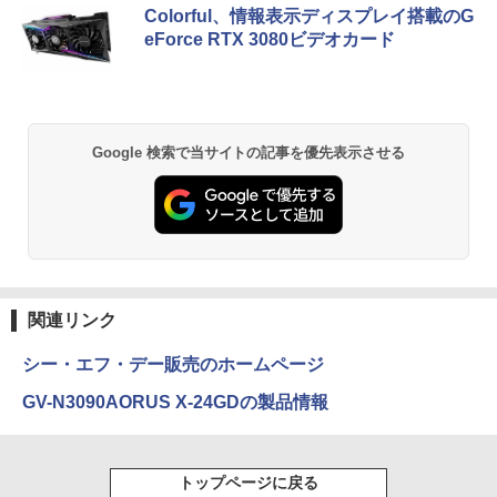
BRUCE WAYNE feat. Flo Milli, ATL Jacob
【Amazon.co.jp限定】 い・ろ・は・す 2L P
薬屋のひとりごと 17巻 (デジタル版ビッグガ
83 13.3型FHD(1920x1080)液晶 第11世
SSD256GB DVD Office2021 Windows1
き0830-1
Colorful、情報表示ディスプレイ搭載のG
[Explicit]
ET ラベルレス ×8本
ンガンコミックス)
代Core i5/ 8GB / SSD256GB / Webカメ
1Pro DVI-D DisplayPort パソコン単体
eForce RTX 3080ビデオカード
ラ内蔵 / USB Type-C / HDMI / 無線LAN
￥14,800
Bluetooth / Win11 Pro搭載 /Office 202
￥250
￥1,112
￥770
￥21,800
4 H&B / Aランク
￥38,500
BRUCE WAYNE feat. Flo Milli, ATL Jacob
by Amazon 天然水 ラベルレス 500ml ×24本
異世界居酒屋「のぶ」(22) (角川コミックス・
Google 検索で当サイトの記事を優先表示させる
[Explicit]
富士山の天然水 バナジウム含有 水 ミネラル
エース)
ウォーター ペットボトル 静岡県産 500ミリリ
ットル (Smart Basic)
￥250
￥832
￥1,380
On My Road (Stadium ver.)
ONE PIECE モノクロ版 115 (ジャンプコミッ
クスDIGITAL)
by Amazon 天然水ラベルレス 2L×9本
関連リンク
￥250
￥594
￥1,117
シー・エフ・デー販売のホームページ
GV-N3090AORUS X-24GDの製品情報
On My Road (Stadium ver.)
HUNTER×HUNTER モノクロ版 39 (ジャンプ
コミックスDIGITAL)
by Amazon 炭酸水 ラベルレス 500ml ×24本
強炭酸水 ペットボトル 500ミリリットル (Sm
￥250
トップページに戻る
art Basic)
￥572