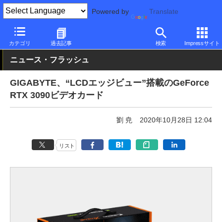
Powered by
Translate
PC Watch
半導体/周辺機器
GPU
GeForce
カテゴリ
過去記事
検索
Impressサイト
ニュース・フラッシュ
GIGABYTE、“LCDエッジビュー”搭載のGeForce
RTX 3090ビデオカード
劉 尭
2020年10月28日 12:04
リスト