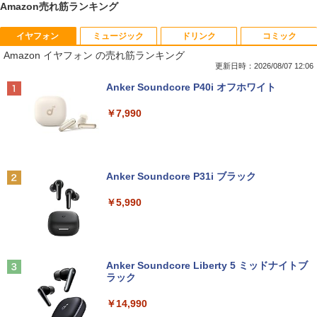
Amazon売れ筋ランキング
イヤフォン
ミュージック
ドリンク
コミック
【楽天1位常連】【新品】 2026年最新モ
HP EliteDesk800 G4 SFF オフィス付き
DELL デル・テクノロジーズ Dell Pro 2
角川まんが学習シリーズ 世界の歴史
1
1
1
1
Amazon イヤフォン の売れ筋ランキング
デル ノートパソコン パソコン JIS 日本
Corei5-8500 / メモリ16GB / HDD500GB
3.8 ディスプレイ E2425HM 【法人限
全20巻定番セット [ 羽田 正 ]
語キーボード 第14世代CPU搭載 Windo
windows11 Pro 中古 デスクトップパソ
定】【NE直】
更新日時：2026/08/07 12:06
ws11 第13世代CPU搭載 14.1/15.6インチ
コン オプション変更可能（ 32GB / 64G
￥24,200
Anker Soundcore P40i オフホワイト
ワイド液晶 フルHD cpu N95/N5095/N34
B / M.2 SSD 512GB~1TB Windows10 O
￥12,700
50 メモリ 8GB 12GB 16GB 32GB SSD
S 選択可能）
￥7,990
128GB 256GB 512GB 1TB USB3.0 初期
設定済
￥28,800
途上の王国 一号線を北上せよ モロッ
2
Yoothi 互換品 11.6インチ ASUS B1100
コ天涯編 [ 沢木耕太郎 ]
2
￥33,680
B1100F B1100FKA BR1100 BR1100C B
R1100F BR1100FKA B1100FKA-BP135
￥2,310
Anker Soundcore P31i ブラック
Mouse Computer MPro-S230【第11世
4XA B1100FKA-BP0402RA 対応 1366x7
2
代Core i5 11400/メモリ16GB(DDR4)/SS
68 HD IPS LED LCD ディスプレイ タッ
￥5,990
【マラソンP5倍/10%オフクーポン】中古
D256GB/Win11Pro/HDMI/DP/MousePr
チスクリーン タッチ機能付き液晶パネル
2
ノートパソコン HP ProBook 450 G7 第
o】【中古/送料無料】※沖縄・離島を除
修理交換用液晶タッチパネル ベゼル付き
10世代 Core i5 メモリ16GB SSD256GB
く
魔女と傭兵（9） 【電子書籍】[ 宮木真人
3
Bluetooth HDMI カメラ Wi-Fi 15.6イン
￥13,800
]
チ Windows 11 Pro 送料無料 保証付き
￥34,980
Anker Soundcore Liberty 5 ミッドナイトブ
￥792
ラック
￥33,800
モニター 27インチ 144Hz FHD pcモニタ
3
￥14,990
【正規永久版Office付き】NiPoGi ミニp
ー フリッカーレス FullHD ブルーライト
3