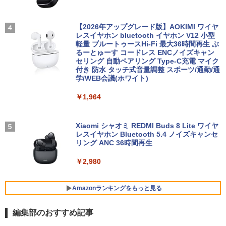
c Intel N5030 最大3.1Hz mini pc Windo
カット ノングレア ディスプレイ HDMI 1
【★最大100%ポイント】【Office 2024
ws11 Pro 12GB+256GB SSD (4TB拡大
44hz pcモニター Adaptive-Sync ブラッ
怪異の民俗学【全8巻】セット [ 小松 和
3
4
H&B】【タッチパネル×360°回転】富士
可能) 4K 静音 高速熱放散 小型超軽量ミ
ク MAXZEN MJM27IC01 MJM27IC04-F
彦 ]
通 LIFEBOOK U9310/第10世代 Core i5/
ニパソコン豊富なインターフェース USB
144 マクスゼン
【2026年アップグレード版】AOKIMI ワイヤ
メモリ:8GB/M.2 NVMe:128GB/256GB/5
3.2/HDMI 2.0×2 高速2.4G/5GWi-Fi BT4.
レスイヤホン bluetooth イヤホン V12 小型
￥25,300
12GB/1TB/Wi-fi/Bluetooth/13.3型/FHD/
2 省電力 小型パソコン
軽量 ブルートゥースHi-Fi 最大36時間再生 ぶ
￥13,480
カメラ/USB-C/中古/ノートパソコン/タブ
るーとゅーす コードレス ENCノイズキャン
レット/Windows11
セリング 自動ペアリング Type-C充電 マイク
￥39,980
付き 防水 タッチ式音量調整 スポーツ/通勤/通
リラックマ・日めくり（2027年1月始ま
学/WEB会議(ホワイト)
5
￥35,800
＼本日限定500円値下げ／＼楽天1位！20
4
りカレンダー）
26年最新の超軽量超薄型／モバイルモニ
￥1,964
【ポイント10倍】美品 HP 400 G6 SF 9
ター 15.6インチ フルHD 4K 144Hz タッ
4
￥3,960
世代 Core i5 9500 メモリ8GB 16GB 32
チパネル バッテリー内蔵 無線接続 12モ
13.3インチ 良品 Lenovo ThinkPad X13
GB 新品M.2SSD256GB 512GB office付
デル選択 非光沢 IPSパネル Type-C HDM
4
Gen2 Type-20XJ フルHD / Windows11/
き デスクトップパソコン 中古パソコン P
I 軽量 薄型 リモートワーク ディスプレイ
Xiaomi シャオミ REDMI Buds 8 Lite ワイヤ
高性能 AMD Ryzen 5-5650u/ 16GB/ 爆
C Windows11 pro Win11 3画面 PC 800
持ち運び ポータブルモニター
レスイヤホン Bluetooth 5.4 ノイズキャンセ
速NVMe式256GB-SSD/ カメラ/ 無線Wi-
600 G5 G4 モニタ セット オフィス 2024
リング ANC 36時間再生
Fi6/ Office付き/ Win11【中古ノートパソ
搭載 選択可 8世代 10世代 DELL 1311a
￥12,480
コン 中古パソコン 中古PC】税込送料無
￥2,980
料 あす楽対応 当日発送
￥35,860
￥34,990
Dell Technologies P2422H プロフェッ
Amazonランキングをもっと見る
5
ショナルシリーズ 23.8インチワイドモニ
【中古】富士通 ESPRIMO D588 整備済
タ / 1920×1080 / HDMI、VGA、Display
5
編集部のおすすめ記事
み品 第9世代 Intel Core i3-9100 / Core i
Port / ブラック（スタンド一部:シルバ
【中古】【極軽極薄】東芝 dynabook G
5-9500 デスクトップPC メモリ8GB M.2
ー）中古モニター 送料無料 3か月保証付
5