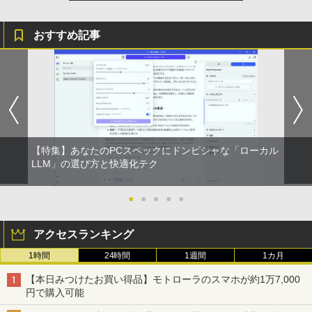
￥1,625
おすすめ記事
BUGS LIFE
スーパーの裏でヤニ吸うふたり 9巻 (デジタル
版ビッグガンガンコミックス)
コカ・コーラ やかんの麦茶 from 爽健美茶 ラ
ベルレス 650mlPET×24本
￥250
￥810
￥2,009
【特集】あなたのPCスペックにドンピシャな「ローカル
LLM」の選び方と快適化テク
●
●
●
●
●
アクセスランキング
1時間
24時間
1週間
1カ月
【本日みつけたお買い得品】モトローラのスマホが約1万7,000
円で購入可能