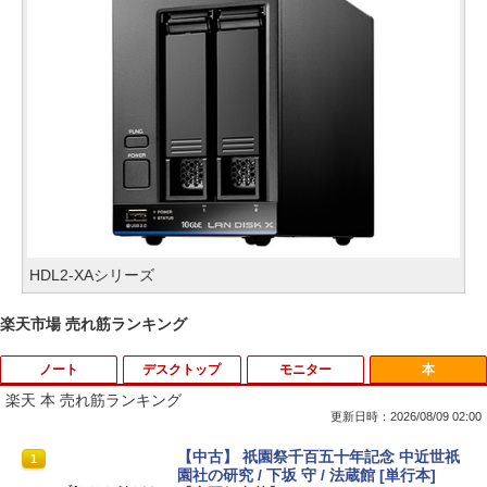
HDL2-XAシリーズ
楽天市場 売れ筋ランキング
ノート
デスクトップ
モニター
本
楽天 本 売れ筋ランキング
更新日時：2026/08/09 02:00
中古ノートパソコン インテル Celeron C
WACOM 液晶ペンタブレット DTK-2451/
【中古】 祇園祭千百五十年記念 中近世祇
1
1
1
ore i5 Windows11 Pro Office 2024付き
G0 wacom ワコム 液晶 液タブ タブ タブ
園社の研究 / 下坂 守 / 法蔵館 [単行本]