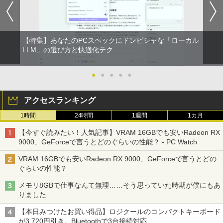
付き 防水 タッチ式音量調整 スポーツ/通勤/通
版ビッグガンガンコミックス)
【Amazon.co.jp限定】 伊藤園 磨かれて、澄
学/WEB会議(ホワイト)
みきった日本の水 2L 8本 ラベルレス [ ケース
￥250
] [ 水 ] [ ペットボトル ] [ 箱買い ] [ ストック
￥810
￥1,964
] [ 水分補給 ]
【特集】あなたのPCスペックにドンピシャな「ローカル
LLM」の選び方と快適化テク
￥998
Xiaomi シャオミ REDMI Buds 8 Lite ワイヤ
レスイヤホン Bluetooth 5.4 ノイズキャンセ
●
●
●
●
●
リング ANC 36時間再生
￥3,480
アクセスランキング
1時間
24時間
1週間
1カ月
【今すぐ読みたい！人気記事】VRAM 16GBでも安いRadeon RX
9000、GeForceで言うとどのぐらいの性能？ - PC Watch
VRAM 16GBでも安いRadeon RX 9000、GeForceで言うとどの
ぐらいの性能？
メモリ8GBで仕事なんて無理……そう思っていた時期が僕にもあ
りました
【本日みつけたお買い得品】ロジクールのコンパクトキーボード
が3,720円引き。Bluetoothで3台接続対応