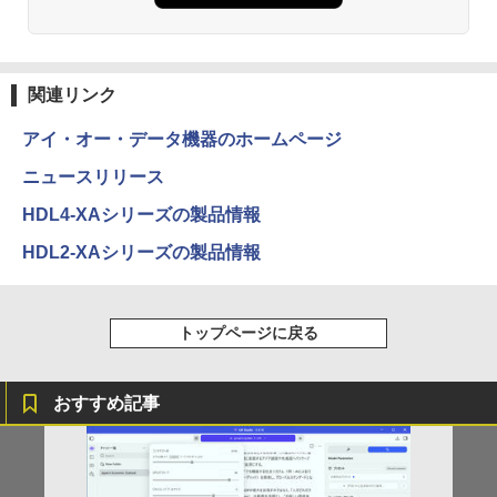
5 防塵防水位規格/PSE技術基準適合】パープ
￥39,800
ル
￥1,380
￥9,990
BRUCE WAYNE feat. Flo Milli, ATL Jacob
異世界居酒屋「のぶ」(22) (角川コミックス・
[Explicit]
エース)
関連リンク
【Amazon.co.jp限定】 い・ろ・は・す 2L P
ET ラベルレス ×8本
Anker Soundcore P31i ピンク
￥250
￥832
アイ・オー・データ機器のホームページ
￥1,112
￥5,990
ニュースリリース
見知らぬ糸
ONE PIECE モノクロ版 115 (ジャンプコミッ
HDL4-XAシリーズの製品情報
クスDIGITAL)
by Amazon 天然水ラベルレス 2L×9本
HDL2-XAシリーズの製品情報
￥250
Anker Soundcore Liberty 5 ディープブルー
￥594
￥1,117
￥14,990
トップページに戻る
On My Road (Stadium ver.)
HUNTER×HUNTER モノクロ版 39 (ジャンプ
コミックスDIGITAL)
by Amazon 炭酸水 ラベルレス 500ml ×24本
強炭酸水 ペットボトル 500ミリリットル (Sm
￥250
おすすめ記事
art Basic)
【2026年アップグレード版】AOKIMI ワイヤ
￥572
レスイヤホン bluetooth イヤホン V12 小型
軽量 ブルートゥースHi-Fi 最大36時間再生 ぶ
￥1,625
るーとゅーす コードレス ENCノイズキャン
セリング 自動ペアリング Type-C充電 マイク
On My Road (Stadium ver.)
スーパーの裏でヤニ吸うふたり 9巻 (デジタル