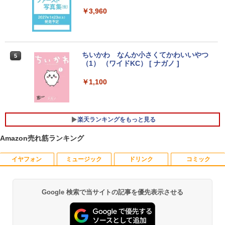
トパソコン オフィス付き 中古PC ノート
￥13,980
￥3,960
PC｜テンキー WEBカメラ 内蔵 Bluetoo
th 15.6インチ 初期設定済み
￥34,800
ASUS エイスース 液晶ディスプレイ Ey
4
e Care [ 27型 / フルHD(1920×1080) / ワ
ちいかわ なんか小さくてかわいいやつ
5
イド ] VA279HG
（1） （ワイドKC） [ ナガノ ]
ノートパソコン 14インチ 新品 Windows
￥15,800
4
￥1,100
11 Pro Office搭載 日本語キーボード メ
モリ 8GB SSD 128GB 256GB 512GB 1
TB Webカメラ WiFi Bluetooth 選べる
カラー 14型 薄型 軽量 初心者 学習向け P
IODATA アイ・オー・データ LCD-AH19
5
楽天ランキングをもっと見る
C ピンク シルバー 最短当日出荷
1EDB ブラック 18.5型ワイド液晶ディス
プレイ LCDAH191EDB
Amazon売れ筋ランキング
￥29,800
￥16,266
イヤフォン
ミュージック
ドリンク
コミック
新品ノートパソコン ノートPC 新品 Offic
5
e付き 初心者向け Windows11 初期設定
Google 検索で当サイトの記事を優先表示させる
済 Webカメラ zoom 15.6型 テンキー付 I
Anker Soundcore P42i (Bluetooth 6.1)【完
BRUCE WAYNE feat. Flo Milli, ATL Jacob
by Amazon 天然水 ラベルレス 500ml ×24本
薬屋のひとりごと 17巻 (デジタル版ビッグガ
ntel メモリ8GB16GB SSD256GB/512G
全ワイヤレスイヤホン/ウルトラノイズキャン
[Explicit]
富士山の天然水 バナジウム含有 水 ミネラル
ンガンコミックス)
B フルHD液晶 大容量バッテリー Wi-Fi
セリング 3.5 / マルチポイント接続 / 最大40時
ウォーター ペットボトル 静岡県産 500ミリリ
テレワーク応援 在宅勤務 学生向け
間再生 / コンパクト形状/持ち運びに便利 / IP5
ットル (Smart Basic)
￥250
￥770