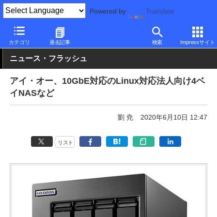
Powered by
Translate
PC Watch
半導体/周辺機器
NAS
アイ・オー・データ機器
カテゴリ
過去記事
検索
Impressサイト
ニュース・フラッシュ
アイ・オー、10GbE対応のLinux対応法人向け4ベ
イNASなど
劉 尭
2020年6月10日 12:47
リスト