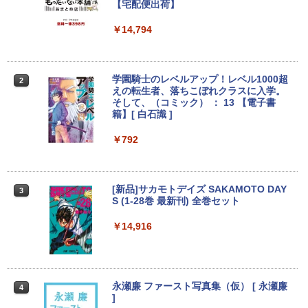
メモリ4GB/8GB/16GB選択可 SSD128G
レット フルhd
【宅配便出荷】
B/1TB選択可 15.6型 テンキー ビジネス
在宅勤務 学生向け 初期設定不要 店長お
￥6,500
￥14,794
まかせ中古厳選 ノートPC ノート パソコ
ン 中古PC 在宅ワーク オフィス 中古
￥11,980
【期間限定5%OFFクーポン 8/12 10時ま
学園騎士のレベルアップ！レベル1000超
2
2
で】 ゲーミングモニター モニター 24.5
えの転生者、落ちこぼれクラスに入学。
インチ 24インチ 180Hz 180hz FHD フリ
そして、（コミック） ： 13 【電子書
ッカーレス 24.5型 FullHD ブルーライト
籍】[ 白石識 ]
【クーポン使用で25,460円 8/2〜10迄】
カット ノングレア HDMI Adaptive-Sync
2
軽量 小型 レッツノート SV8 12.1型 第8
ブラック MAXZEN MGM25IC03 マクス
￥792
世代 Corei5 8365U メモリ16GB M.2 SS
ゼン
D 256GB Wi-Fi5 Bluetooth USB Type-
C Webカメラ Windows11 Pro MS offic
￥11,980
e2019 搭載 ノートパソコン 訳あり Let's
[新品]サカモトデイズ SAKAMOTO DAY
3
note レビュー投稿で180日保証
S (1-28巻 最新刊) 全巻セット
￥26,800
【期間限定10%OFFクーポン 8/12 10時
￥14,916
3
まで】 ゲーミングモニター 27インチ FH
D 240Hz 1ms Fast IPSパネル HDMI2.0×
1 DP1.4×1 Adaptive Sync対応 フリッカ
MS Office 2024 H&B 搭載｜中古ノート
ーフリー ブルーライトカット モニター
3
パソコン Windows11 Office付｜Core i5
ディスプレイ MAXZEN MGM27IC04-F2
永瀬廉 ファースト写真集（仮） [ 永瀬廉
4
第10世代 以降 メモリ 8GB SSD 256GB
40
]
｜富士通 LIFEBOOK A5510｜中古 ノー