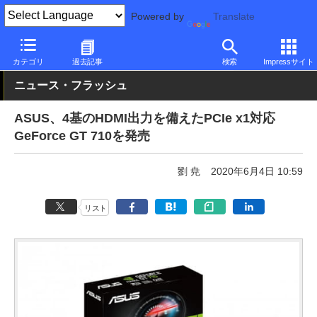
Powered by
Translate
PC Watch
半導体/周辺機器
GPU
GeForce
カテゴリ
過去記事
検索
Impressサイト
ニュース・フラッシュ
ASUS、4基のHDMI出力を備えたPCIe x1対応
GeForce GT 710を発売
劉 尭
2020年6月4日 10:59
リスト