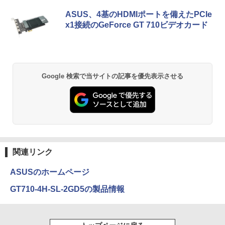
￥20,990
Anker Soundcore P40i オフホワイト
BRUCE WAYNE feat. Flo Milli, ATL Jacob
by Amazon 天然水 ラベルレス 500ml ×24本
薬屋のひとりごと 17巻 (デジタル版ビッグガ
ASUS、4基のHDMIポートを備えたPCIe
￥1,870
[Explicit]
富士山の天然水 バナジウム含有 水 ミネラル
ンガンコミックス)
x1接続のGeForce GT 710ビデオカード
ウォーター ペットボトル 静岡県産 500ミリリ
￥7,990
ットル (Smart Basic)
￥250
￥770
2026年度版 英検準2級 過去6回全問題集
2
￥1,380
[ 旺文社 ]
Anker Soundcore P31i ブラック
BRUCE WAYNE feat. Flo Milli, ATL Jacob
異世界居酒屋「のぶ」(22) (角川コミックス・
Google 検索で当サイトの記事を優先表示させる
￥1,870
[Explicit]
エース)
【Amazon.co.jp限定】 い・ろ・は・す 2L P
ET ラベルレス ×8本
￥5,990
￥250
￥832
￥1,112
【全巻】 ドラフトキング 1-25巻セット
3
（ヤングジャンプコミックス） [ クロマ
Anker Soundcore Liberty 5 ミッドナイトブ
On My Road (Stadium ver.)
ONE PIECE モノクロ版 115 (ジャンプコミッ
ツ テツロウ ]
ラック
クスDIGITAL)
by Amazon 天然水ラベルレス 2L×9本
関連リンク
￥250
￥17,666
￥14,990
￥594
￥1,117
ASUSのホームページ
GT710-4H-SL-2GD5の製品情報
【全巻】 ワンパンマン 1-37巻セット
4
【2026年アップグレード版】AOKIMI ワイヤ
On My Road (Stadium ver.)
HUNTER×HUNTER モノクロ版 39 (ジャンプ
（ジャンプコミックス） [ ONE ]
レスイヤホン bluetooth イヤホン V12 小型
コミックスDIGITAL)
by Amazon 炭酸水 ラベルレス 500ml ×24本
軽量 ブルートゥースHi-Fi 最大36時間再生 ぶ
強炭酸水 ペットボトル 500ミリリットル (Sm
￥250
￥18,876