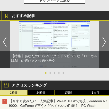
トップページに戻る
るーとゅーす コードレス ENCノイズキャン
art Basic)
￥572
セリング 自動ペアリング Type-C充電 マイク
付き 防水 タッチ式音量調整 スポーツ/通勤/通
￥1,625
学/WEB会議(ホワイト)
おすすめ記事
BUGS LIFE
スーパーの裏でヤニ吸うふたり 9巻 (デジタル
信じていた仲間達にダンジョン奥地で殺
5
￥1,964
版ビッグガンガンコミックス)
されかけたがギフト『無限ガチャ』でレ
【Amazon.co.jp限定】 伊藤園 磨かれて、澄
ベル9999の仲間達を手に入れて元パーテ
みきった日本の水 2L 8本 ラベルレス [ ケース
￥250
ィーメンバーと世界に復讐＆『ざま
] [ 水 ] [ ペットボトル ] [ 箱買い ] [ ストック
￥810
Xiaomi シャオミ REDMI Buds 8 Lite ワイヤ
ぁ！』します！【電子書籍】
] [ 水分補給 ]
レスイヤホン Bluetooth 5.4 ノイズキャンセ
リング ANC 36時間再生
￥792
￥998
￥3,480
【特集】あなたのPCスペックにドンピシャな「ローカル
LLM」の選び方と快適化テク
●
●
●
●
●
アクセスランキング
1時間
24時間
1週間
1カ月
【今すぐ読みたい！人気記事】VRAM 16GBでも安いRadeon RX
9000、GeForceで言うとどのぐらいの性能？ - PC Watch