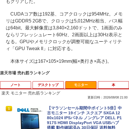
もクリアした。
CUDAコア数は192基、コアクロックは954MHz。メモ
リはGDDR5 2GBで、クロックは5,012MHz相当、バス幅
は64bit。最大解像度は3,840×2,160ドットで、1画面のみ
ならリフレッシュレート60Hz、2画面以上は30Hz表示と
なる。GPUやメモリクロックが調整可能なユーティリテ
ィ「GPU Tweak II」に対応する。
本体サイズは167×105×19mm(幅×奥行き×高さ)。
楽天市場 売れ筋ランキング
ノート
デスクトップ
モニター
本
楽天 モニター 売れ筋ランキング
更新日時：2026/08/08 21:00
【期間限定破格金額！】新生活 新古品 W
【マラソンセール期間中ポイント5倍】中
1
1
in11搭載 パソコンノートパソコンoffice
古モニター 19インチ スクエア SXGA 12
付き 初心者向けノートPC 初期設定済 1
80x1024 IPSパネル ノングレア DELL P1
5.6型 インテル高速CPU ランダムで発送
917S HDMI DisplayPort VGA USBハブ
メモリ4GB～ 高速SSD1TB 最大 フルHD
搭載 動作確認済み 30日保証 送料無料