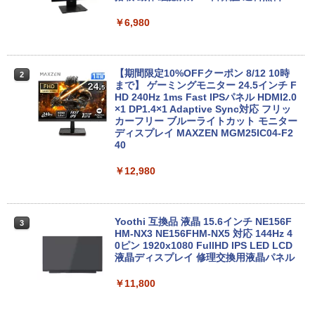
Webカメラ zoom 軽量薄型 無線 型番更
新で在庫処分
￥6,980
￥12,980
【期間限定10%OFFクーポン 8/12 10時
2
まで】 ゲーミングモニター 24.5インチ F
Panasonic Let's note CF-SZ6/12.1型F
HD 240Hz 1ms Fast IPSパネル HDMI2.0
2
HD / 第7世代 Core i3-7100U /中古ノート
×1 DP1.4×1 Adaptive Sync対応 フリッ
パソコン win11 office付・整備済み品・
カーフリー ブルーライトカット モニター
メモリ8GB / 高速SSD搭載 / Webカメラ /
ディスプレイ MAXZEN MGM25IC04-F2
HDMI・VGA / WiFi / 超軽量モバイルノー
40
ト ・初期設定不要
￥12,980
￥14,800
Yoothi 互換品 液晶 15.6インチ NE156F
3
【全品最大2500円OFFクーポン】【贅沢
HM-NX3 NE156FHM-NX5 対応 144Hz 4
3
な性能を手の届く価格でCorei5 CPU+Off
0ピン 1920x1080 FullHD IPS LED LCD
ice2019 H&B】 富士通 LIFEBOOK A577
液晶ディスプレイ 修理交換用液晶パネル
第7世代 Core i5 メモリ 4GB/8GB/16GB
SSD128GB/256GB/512GB/1TB DVD テ
￥11,800
ンキー Windows11 中古 PC 中古ノート
PC中古ノートパソコン 中古パソコン 15.