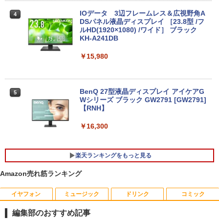
6インチ
IOデータ 3辺フレームレス＆広視野角A
4
￥14,800
DSパネル液晶ディスプレイ ［23.8型 /フ
ルHD(1920×1080) /ワイド］ ブラック
KH-A241DB
月間ベストプライス 中古ノートパソコン
￥15,980
4
第10世代 Core i3 Windows11 メモリ8G
B 高速SSD256GB 15.6インチ 事務作業
に最適 無線LAN Wi-Fi搭載 Bluetooth対
応 Webカメラ内蔵 ZOOM対応 富士通 A
BenQ 27型液晶ディスプレイ アイケアG
5
5510/DX 初期設定済 すぐ使える 90日保
Wシリーズ ブラック GW2791 [GW2791]
証 送料無料
【RNH】
￥22,480
￥16,300
楽天ランキングをもっと見る
LTE対応 中古美品 / タッチ 10.5インチ M
5
icrosoft Surface GO2 Model.1927 フル
Amazon売れ筋ランキング
HD対応WUXGA/ 第8世代CoreM3-8100
Y/ 8GB/ 爆速NVMe 128GB-SSD/ カメラ/
Wi-Fi6/ Office付きWindows11/ Win11
イヤフォン
ミュージック
ドリンク
コミック
BARFOUT! SPECIAL EDITION EARLY
中古ノートパソコン 中古パソコン 中古P
1
AUTUMN 2026 / TIME TRAVEL 岩本 照
C タブレット 税込送料無料 即日発送
編集部のおすすめ記事
（Snow Man） [ ブラウンズブックス ]