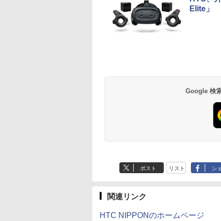
Elite」
BRUCE WAYNE feat.
【Amazon.co.jp限
薬屋のひとりごと 17
BRUCE WAYNE feat
by Amazon 天然水
異世界居酒屋「の
Flo Milli, ATL Jacob
定】 い・ろ・は・す
巻 (デジタル版ビッグ
Flo Milli, ATL Jacob
ラベルレス 500ml
ぶ」(22) (角川コミッ
[Explicit]
2L PET ラベルレス
ガンガンコミックス)
[Explicit]
×24本 富士山の天然
クス・エース)
×8本
水 バナジウム含有 
￥250
￥1,112
￥770
￥250
￥1,380
￥832
Google
ミネラルウォーター
ペットボトル 静岡県
産 500ミリリットル
(Smart Basic)
ポスト
リスト
シ
関連リンク
HTC NIPPONのホームページ