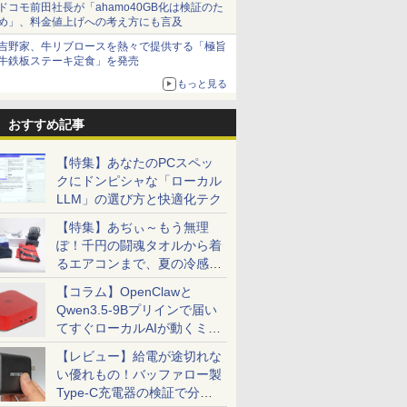
ドコモ前田社長が「ahamo40GB化は検証のた
め」、料金値上げへの考え方にも言及
吉野家、牛リブロースを熱々で提供する「極旨
牛鉄板ステーキ定食」を発売
もっと見る
おすすめ記事
【特集】あなたのPCスペッ
クにドンピシャな「ローカル
LLM」の選び方と快適化テク
【特集】あぢぃ～もう無理
ぽ！千円の闘魂タオルから着
るエアコンまで、夏の冷感グ
ッズ一挙紹介
【コラム】OpenClawと
Qwen3.5-9Bプリインで届い
てすぐローカルAIが動くミニ
PC「SER9 Pro」
【レビュー】給電が途切れな
い優れもの！バッファロー製
Type-C充電器の検証で分か