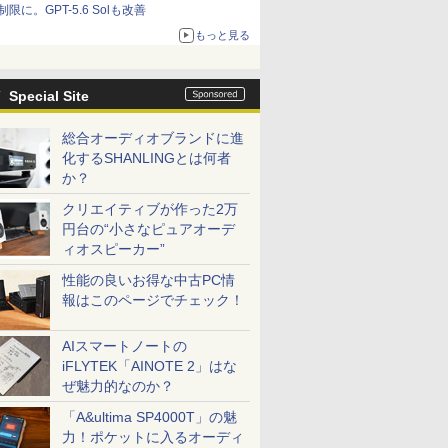
制限に。GPT-5.6 Solも改善
もっと見る
Special Site
総合オーディオブランドに進
化するSHANLINGとは何者
か？
クリエイティブが作った2万
円台の“小さなピュアオーデ
ィオスピーカー”
性能の良いお得な中古PC情
報はこのページでチェック！
AIスマートノートの
iFLYTEK「AINOTE 2」はな
ぜ魅力的なのか？
「A&ultima SP4000T」の魅
力！ポケットに入るオーディ