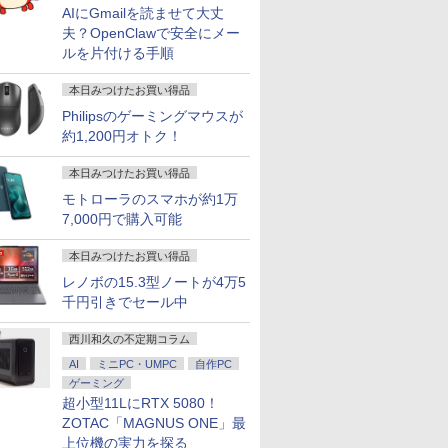
AIにGmailを読ませて大丈
夫？OpenClawで安全にメー
ルを片付ける手順
本日みつけたお買い得品
Philipsのゲーミングマウスが
約1,200円オトク！
本日みつけたお買い得品
モトローラのスマホが約1万
7,000円で購入可能
本日みつけたお買い得品
レノボの15.3型ノートが4万5
千円引きでセール中
西川和久の不定期コラム
AI
ミニPC・UMPC
自作PC
ゲーミング
超小型11LにRTX 5080！
ZOTAC「MAGNUS ONE」最
上位機の実力を探る