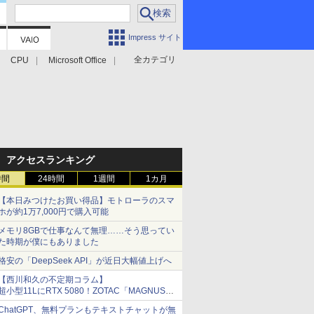
Impress サイト
全カテゴリ
CPU
Microsoft Office
アクセスランキング
時間
24時間
1週間
1カ月
【本日みつけたお買い得品】モトローラのスマ
ホが約1万7,000円で購入可能
メモリ8GBで仕事なんて無理……そう思ってい
た時期が僕にもありました
格安の「DeepSeek API」が近日大幅値上げへ
【西川和久の不定期コラム】
超小型11LにRTX 5080！ZOTAC「MAGNUS
ONE」最上位機の実力を探る
ChatGPT、無料プランもテキストチャットが無