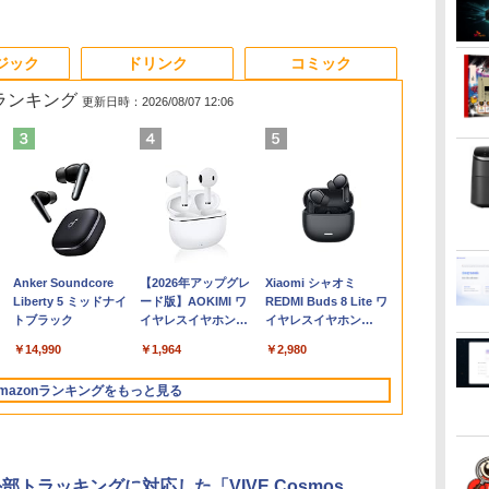
3
3
3
3
4
4
4
4
5
5
5
5
6
6
6
6
ジック
ドリンク
コミック
筋ランキング
更新日時：2026/08/07 12:06
イン
を
【★最大100%ポイン
モニター 27インチ
魔女と傭兵（9） 【電
【正規永久版Office付
13.3インチ 良品
【ポイント10倍】美品
＼本日限定500円値下
怪異の民俗学【全8
【中古】【極軽極薄】
【中古】富士通
Dell Technologies
リラックマ・日めくり
【新品】Wind
【★最大100
【公式・メー
ゾンビのあふ
ノ
代
天
ト】【Office 2024
144Hz FHD pcモニタ
子書籍】[ 宮木真人 ]
き】NiPoGi ミニpc
Lenovo ThinkPad X13
HP 400 G6 SF 9世代
げ／＼楽天1位！2026
巻】セット [ 小松 和彦
東芝 dynabook G83
ESPRIMO D588 整備済
P2422H プロフェッシ
（2027年1月始まりカ
ノートパソコン 
ト】【超小型
販・送料無料
で俺だけが襲
H&B】【タッチパネル
ー フリッカーレス
Intel N5030 最大3.1Hz
Gen2 Type-20XJ フル
Core i5 9500 メモリ
年最新の超軽量超薄型
]
13.3型
み品 第9世代 Intel
ョナルシリーズ 23.8イ
レンダー）
付き 15.6イ
ニパソコン】De
ー 新品 フルH
5 【電子書籍
￥792
0
6GB/Win11Pro/HDMI/DP/MousePro】
×360°回転】富士通
FullHD ブルーライトカ
mini pc Windows11
HD / Windows11/ 高性
8GB 16GB 32GB 新品
／モバイルモニター
FHD(1920x1080)液晶
Core i3-9100 / Core i5-
ンチワイドモニタ /
液晶 フルHD In
OptiPlex 308
Series 3 Pro 
ひろ ]
￥35,800
￥13,480
￥39,980
￥34,990
￥35,860
￥12,480
￥25,300
￥38,500
￥21,800
￥14,800
￥3,960
￥39,800
￥37,800
￥14,900
￥1,155
沖
KA
LIFEBOOK U9310/第10
ット ノングレア ディス
Pro 12GB+256GB
能 AMD Ryzen 5-
M.2SSD256GB 512GB
15.6インチ フルHD 4K
第11世代Core i5/ 8GB
9500 デスクトップPC
1920×1080 / HDMI、
Pentium GO
10世代 Corei
23.8インチF
Anker Soundcore
【2026年アップグレ
Xiaomi シャオミ
XA
世代 Core i5/メモ
プレイ HDMI 144hz pc
SSD (4TB拡大可能)
5650u/ 16GB/ 爆速
office付き デスクトッ
144Hz タッチパネル バ
/ SSD256GB / Webカ
メモリ8GB
VGA、DisplayPort /
6500Y メモリ
リ:8GB/16GB
ー IPS 23.
Liberty 5 ミッドナイ
ード版】AOKIMI ワ
REDMI Buds 8 Lite ワ
メ
RA
リ:8GB/M.2
モニター Adaptive-
4K 静音 高速熱放散 小
NVMe式256GB-SSD/
プパソコン 中古パソコ
ッテリー内蔵 無線接続
メラ内蔵 / USB Type-
M.2SSD256GB DVD
ブラック（スタンド一
品SSD256GB 
3.2/DP/HDMI/
VESA 100Hz
トブラック
イヤレスイヤホン
イヤレスイヤホン
PS
NVMe:128GB/256GB/512GB/1TB/Wi-
Sync ブラック
型超軽量ミニパソコン
カメラ/ 無線Wi-Fi6/
ン PC Windows11 pro
12モデル選択 非光沢
C / HDMI / 無線LAN
Office2021
部:シルバー）中古モニ
HDMI 日本
面出
HDMI Display
bluetooth イヤホン
Bluetooth 5.4 ノイズ
料
レ
fi/Bluetooth/13.3
MAXZEN MJM27IC01
豊富なインターフェー
Office付き/ Win11【中
Win11 3画面 PC 800
IPSパネル Type-C
Bluetooth / Win11 Pro
Windows11Pro DVI-D
ター 送料無料 3か月保
ボード【NC1
力/Windows11
VGA PS5 Swi
￥14,990
￥1,964
￥2,980
V12 小型軽量 ブルー
キャンセリング ANC
 タ
型/FHD/カメラ/USB-C/
MJM27IC04-F144 マク
ス USB3.2/HDMI 2.0×2
古ノートパソコン 中古
600 G5 G4 モニタ セッ
HDMI 軽量 薄型 リモー
搭載 /Office 2024 H&B
DisplayPort パソコン
証付き0830-1
中古 デスクト
保証 転送不可
トゥースHi-Fi 最大
36時間再生
ネ
中古/ノートパソコン/タ
スゼン
高速2.4G/5GWi-Fi
パソコン 中古PC】税
ト オフィス 2024 搭載
トワーク ディスプレイ
/ Aランク
単体
ニデスクトップ
9U5J5UT）
mazonランキングをもっと見る
36時間再生 ぶるーと
ッ
ブレット/Windows11
BT4.2 省電力 小型パソ
込送料無料 あす楽対応
選択可 8世代 10世代
持ち運び ポータブルモ
ゅーす コードレス
コン
当日発送
DELL 1311a
ニター
ENCノイズキャンセ
リング 自動ペアリン
グ Type-C充電 マイ
外部トラッキングに対応した「VIVE Cosmos
ク付き 防水 タッチ式