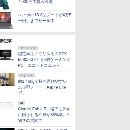
7,000円で購入可能
レノボの15.3型ノートが4万5
千円引きでセール中
新記事
ゲーミング
認定再生メモリ採用のRTX
5080/5070 Ti搭載ゲーミング
PC、ユニットコムから
ビジネス
約1.49kgで持ち運びやすい
15.6型ノート「Aspire Lite
15」
AI
Claude Fable 5、格下モデル
に回される不満が85%減。生
物学の質問で