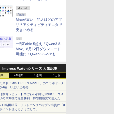
Mac Info
Apple
Macが重い！犯人はどのアプ
リ？アクティビティモニタで
突き止める
AI
一部Fable 5超え「Qwen3.8-
Max」8月12日ダウンロード
可能に！Qwen3.8-27Bも順
次
Impress Watchシリーズ 人気記事
時間
24時間
1週間
1カ月
ミスド「Mrs. GREEN APPLE」のコラボドーナ
ツ4種、いよいよ発売！
【家電レビュー】手ごわい雑草との戦い、コメ
リの草刈機で完全勝利 掃除機感覚で使えた
NTT島田社長、ソフトバンクのセブン出資に「d
ポイント使えるようにして」