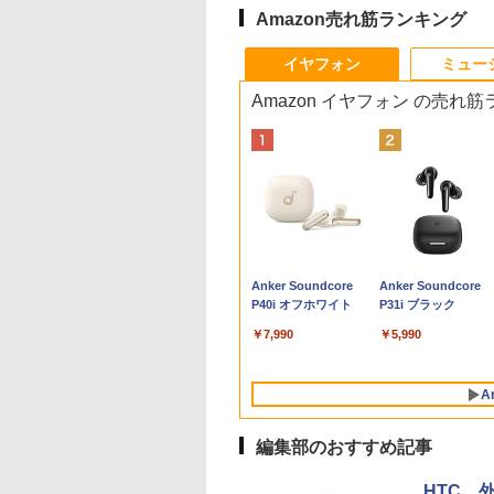
Amazon売れ筋ランキング
10
10
10
10
1
1
1
1
2
2
2
2
イヤフォン
ミュー
Amazon イヤフォン の売れ
イント5倍&1500
間限定 ポイント
io PX246 Wave ゲ
ーバル・ミニマム
【★最大100%ポイン
【マラソン値引中！国
【1,000円クーポン＋ポ
宇宙兄弟（46） （モー
【楽天1位常連】【新
HP EliteDesk800 G4
DELL デル・テクノロ
角川まんが学習シリー
【マラソンP5倍/10%
Mouse Computer
Yoothi 互換品 11.6
途上の王国 一号線
FFクーポン】【フ
＆クーポン配布】
ングモニター 23.8
Q＆A〈第2版〉 [
ト】【新生活応援・
内組立の 新品】デスク
イント最大31.5%還
ニング KC） [ 小山
品】 2026年最新モデ
SFF オフィス付き
ジーズ Dell Pro 23.8 デ
ズ 世界の歴史 全20
オフクーポン】中古
MPro-S230【第11世
チ ASUS B1100
北上せよ モロッコ
D&WEBカメラ】
 FMV F55-K1 一
 FHD 120Hz IPS
C税理士法人 デジタ
2026】【Office 2019
トップPC デスクトッ
元！】モニター 27イン
宙哉 ]
ル ノートパソコン パ
Corei5-8500 / メモリ
ィスプレイ E2425HM
巻定番セット [ 羽田
ートパソコン HP
Core i5 11400/メモリ
B1100F B1100FKA
涯編 [ 沢木耕太郎 ]
トパソコン 中古
 デスクトップ パ
ホワイト ブルー ピ
済課税対応チーム
H&B】富士通
プ パソコン ビジネス
チ 液晶ディスプレイ
ソコン JIS 日本語キー
16GB / HDD500GB
【法人限定】【NE直】
正 ]
ProBook 450 G7 第1
16GB(DDR4)/SSD25
BR1100 BR1100C
,800
4,800
,800
270
￥23,999
￥49,210
￥16,979
￥1,130
￥33,680
￥28,800
￥12,700
￥24,200
￥33,800
￥34,980
￥13,800
￥2,310
コン 13.3インチ
ン FMVF55K1WA
 ピクシオ 液晶 モ
LIFEBOOK U757/第7世
第14世代 corei7 第12
WQHD(2560×1440)
ボード 第14世代CPU
windows11 Pro 中古
世代 Core i5 メモリ
【中古/送料無料】※
BR1100F BR1100F
Anker Soundcore
Anker Soundcore
1TB メモリ8GB
11 Office付き
ー ディスプレイ
代 Core i5/メモ
世代 corei3 corei5
144Hz VAパネル ブル
搭載 Windows11 第13
デスクトップパソコン
16GB SSD256GB
縄・離島を除く
B1100FKA-BP1354
P40i オフホワイト
P31i ブラック
e i5 第10世代
e i5-1235U メモリ
 2台目 HDMI VGA
リ:8GB/16GB/SSD:256GB/512GB/1TB/
Ryzen7 Windows11
ーライト軽減
世代CPU搭載
オプション変更可能（
Bluetooth HDMI カ
B1100FKA-BP0402
osoft Office付き
B SSD512GB 23.8
テンキー/15.6型/Wi-
SSD256GB〜1TB メモ
FreeSync & G-Sync
14.1/15.6インチワイド
32GB / 64GB / M.2
ラ Wi-Fi 15.6インチ
対応 1366x768 HD I
￥7,990
￥5,990
dows11 富士通
チ 再生品Sランク
Fi/DVD/HDMI/VGA/Office/
リ8GB〜32GB 1年保
サポート オフィス＆カ
液晶 フルHD cpu
SSD 512GB~1TB
Windows 11 Pro 送
LED LCD ディスプ
book U9310
中古 パソコン/中古PC
証 安い 激安 オフィス
ジュアルゲーミング対
N95/N5095/N3450 メ
Windows10 OS 選択
無料 保証付き
イ タッチスクリーン
ice搭載 中古ノート
ノートパソコ
業務 事務作業 デスク
応 129%sRGB 高色域
モリ 8GB 12GB 16GB
可能）
ッチ機能付き液晶パ
A
コン 安い ノート
ン/Windows11
ワーク 動画視聴 おし
対応 KTC H27T27S
32GB SSD 128GB
ル 修理交換用液晶タ
 パソコン 軽量 薄型
ゃれ 本体のみ
256GB 512GB 1TB
チパネル ベゼル付き
編集部のおすすめ記事
USB3.0 初期設定済
HTC、