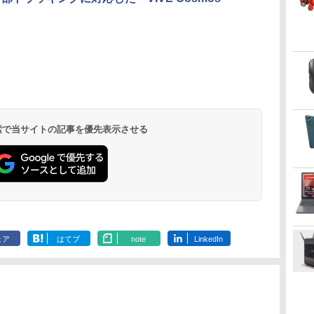
音量調整 スポーツ/通
勤/通学/WEB会議(ホ
ワイト)
.
On My Road
by Amazon 天然水
ONE PIECE モノクロ
On My Road
by Amazon 炭酸水
HUNTER×HUNTER
BUGS LIFE
コカ・コーラ やかんの
スーパーの裏でヤニ吸
(Stadium ver.)
ラベルレス 2L×9本
版 115 (ジャンプコミ
(Stadium ver.)
ラベルレス 500ml
モノクロ版 39 (ジャ
麦茶 from 爽健美茶 ラ
うふたり 9巻 (デジタル
￥250
ックスDIGITAL)
×24本 強炭酸水 ペッ
ンプコミックス
ベルレス
版ビッグガンガンコミ
￥250
￥1,117
￥250
水
トボトル 500ミリリ
DIGITAL)
650mlPET×24本
ックス)
￥594
￥1,625
￥572
￥2,009
￥810
 検索で当サイトの記事を優先表示させる
ットル (Smart
Basic)
ェア
はてブ
note
LinkedIn