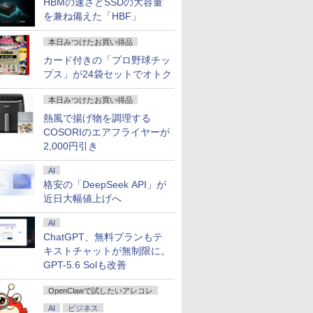
HBMの速さとSSDの大容量
を兼ね備えた「HBF」
7
7
7
7
8
8
8
8
9
9
9
9
10
10
10
10
本日みつけたお買い得品
カード付きの「プロ野球チッ
プス」が24袋セットでオトク
本日みつけたお買い得品
熱風で揚げ物を調理する
ows11
%ポイン
カー直
れた世界
送料無料 2021年モデ
【楽天1位 累計販売100
Autodesk Fusion マス
DELL DTOP115-
【最新Office2024】
＼メーカー5年保証／
【楽天ブックス限定特
【期間限定P15倍+最大
【ポイント5倍&1500
【期間限定 ポイント
Pixio PX246 Wave ゲ
グローバル・ミニマム
【★最大10
【マラソン
【1,000
宇宙兄弟（
COSORIのエアフライヤーが
office
筐体・ミ
】モニタ
われない
ル HP ProBook 450
万台突破】モバイルモ
ターズガイド ベーシッ
002N1 [Dell Pro Micro
NEC Office付き
【最短即日発送】 【新
典】梅山恋和 2nd写真
10%OFFクーポン】
円OFFクーポン】【フ
UP＆クーポン配布】
ーミングモニター 23.8
課税Q＆A〈第2版〉 [
ト】【新生
内組立の 
イント最大3
ニング KC
2,000円引き
ンチワイド
ll
D HP
】[ 増田ち
G8 Windows11 64bit
ニター 15.6インチ フル
ク編 改訂第3版 [ 小原
(i5-14500T 8GB
Windows11 15.6型 第8
品】 モニター 24イン
集『COCOIRO（ココ
【3年保証】APPLE ア
ルHD&WEBカメラ】
富士通 FMV F55-K1 一
インチ FHD 120Hz IPS
PwC税理士法人 デジタ
2026】【Off
トップPC
元！】モニ
宙哉 ]
tel
0 Micro/第
324pf
WEBカメラ HDMI テ
HD 4K タッチパネル バ
照記 ]
SSD256GB Win11Pro
世代 Core i7 メモリ
チ ディスプレイ PCモ
イロ）』(ポストカード
ップル IMAC 5K 27-
ノートパソコン 中古
体型 デスクトップ パ
白 ホワイト ブルー ピ
ル経済課税対応チーム
H&B】富士
プ パソコ
チ 液晶デ
￥39,800
￥12,999
￥3,520
￥106,080
AI
￥32,900
￥16,800
￥3,599
￥115,500
￥29,800
￥134,800
￥16,800
￥6,270
￥23,999
￥49,210
￥16,979
￥1,130
LD
5/メモ
HDモニタ
ンキー Core i5
ッテリー内蔵 選べる13
1Y)]
4GB/8GB/16GB
ニター ASUS 液晶ディ
1枚) [ 梅山恋和 ]
INCH SSD512GB メモ
パソコン 13.3インチ
ソコン FMVF55K1WA
ンク ピクシオ 液晶 モ
]
LIFEBOOK
第14世代 co
WQHD(256
格安の「DeepSeek API」が
12GB 新
/32GB/SSD:128GB/256GB/512GB/1TB/USB
8型 角度調整
1135G7 メモリー8GB
モデル 非光沢IPS パネ
SSD128GB/256GB/512GB
スプレイ VA249QGZ
リ32GB Core i5 Mac
SSD1TB メモリ8GB
Win11 Office付き
ニター ディスプレイ
代 Core i5
世代 corei3
144Hz V
近日大幅値上げへ
USB3.0
Wi-fi/2画
 液晶
高速SSD256GB 無線
ル Type-C対応 HDMI
大特価!! ノートPC 中古
VA249QGSZ 23.8型
OS X 中古 アウトレッ
Core i5 第10世代
Core i5-1235U メモリ
サブ 2台目 HDMI VGA
リ:8GB/16G
Ryzen7 W
ーライト軽
語配列キー
Port
LAN A4サイズ 15イン
モニター 持ち運び ディ
ノートパソコン 人気モ
1920×1080 IPSパネル 5
ト 返品 送料無料 中古
Microsoft Office付き
16GB SSD512GB 23.8
テンキー/15.
SSD256G
FreeSync 
5】
/Office/
tch 3年
チ フルHD液晶 中古ノ
スプレイ サブディスプ
AI
デル最入荷商品 ノート
年保証付き 応答速度
デスクトップパソコン
Windows11 富士通
インチ 再生品Sランク
Fi/DVD/HDM
リ8GB〜3
サポート 
ップPC ミ
 (型番：
ートパソコン 中古 パ
レイ デュアルモニター
パソコン 中古 本体整備
1ms フレームレス
中古パソコン デスクト
Lifebook U9310
中古 パソコ
証 安い 激
ジュアルゲ
ChatGPT、無料プランもテ
 ミニPC
ソコン【30日保証】
ミニPC対応 EVICIV
済み 初期設定済み
120Hz 仕事 ビジネス
ップパソコン デスクト
office搭載 中古ノート
ノートパソ
業務 事務
応 129%s
キストチャットが無制限に。
1804893
在宅 スピーカー付き 楽
ップ PC 大画面 液晶一
パソコン 安い ノート
ン/Window
ワーク 動
対応 KTC 
GPT-5.6 Solも改善
天ランキング6冠
体型 一体型 液晶
PC パソコン 軽量 薄型
ゃれ 本体
OpenClawで試したいアレコレ
AI
ビジネス