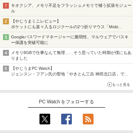
キオクシア、メモリ不足をフラッシュメモリで補う拡張モジュー
ル
【やじうまミニレビュー】
ポケットにも楽々入るロジクールの2つ折りマウス「Mobi
Fold」。その気になるギミックとは？
Googleパスワードマネージャーに脆弱性、マルウェアでパスキ
ー保護を突破可能に
メモリ8GBで仕事なんて無理……そう思っていた時期が僕にもあ
りました
【やじうまPC Watch】
ジェンスン・フアン氏の聖地「やきとん三吉 神田北口店」で
「ご来店記念コース」を娘と堪能
もっと見る
～コース名を変更したのはNVIDIAに怒られたからではない
PC Watch をフォローする