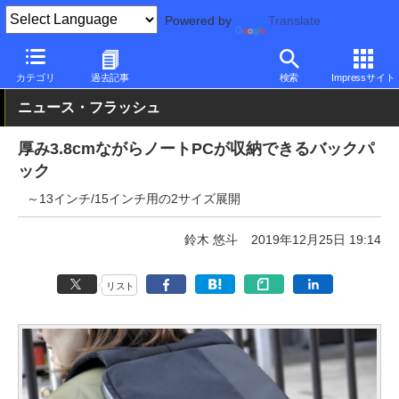
Powered by
Translate
PC Watch
半導体/周辺機器
アクセサリ
その他
カテゴリ
過去記事
検索
Impressサイト
ニュース・フラッシュ
厚み3.8cmながらノートPCが収納できるバックパ
ック
～13インチ/15インチ用の2サイズ展開
鈴木 悠斗
2019年12月25日 19:14
リスト