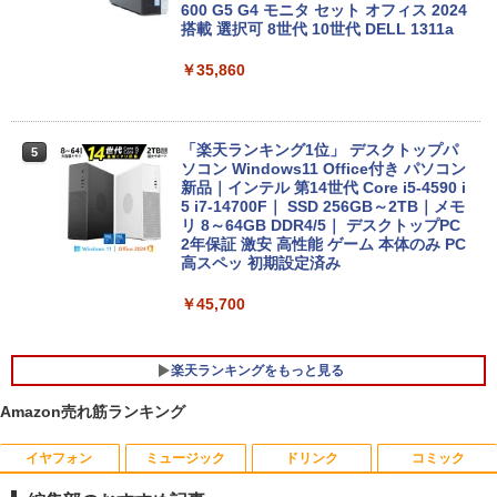
【1500円OFFクーポン】【タッチパネル
600 G5 G4 モニタ セット オフィス 2024
4
&WEBカメラ搭載】ノートパソコン 2in1
搭載 選択可 8世代 10世代 DELL 1311a
タブレットPC 13.3インチ SSD128GB メ
モリ8GB Core i3 第8世代 Microsoft Off
￥35,860
ice付き Windows11 東芝 dynabook D8
3 ノートパソコン 中古 PC パソコン 中古
ノートPC 中古ノート 最大SSD512GB
「楽天ランキング1位」 デスクトップパ
5
￥24,800
ソコン Windows11 Office付き パソコン
新品｜インテル 第14世代 Core i5-4590 i
5 i7-14700F｜ SSD 256GB～2TB｜メモ
リ 8～64GB DDR4/5｜ デスクトップPC
【中古】【モニターにムラあり・激安ご
2年保証 激安 高性能 ゲーム 本体のみ PC
5
奉仕】 ノートパソコン / DELL Latitude
高スペッ 初期設定済み
3520 / 第11世代Corei5 / SSD256GB / メ
モリー8GB / Windows11 / USB / micro
￥45,700
SD / type-C / Bluetooth / HDMI / ACア
ダプター / MS-office搭載
楽天ランキングをもっと見る
￥29,800
Amazon売れ筋ランキング
イヤフォン
ミュージック
ドリンク
コミック
HP ProDisplay P222va 液晶モニター 2
あさドラ！（10） （ビッグ コミックス
1
1
1.5インチワイド 黒 ブラック 1920×1080
〔スペシャル〕） [ 浦沢直樹 ]