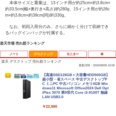
本体サイズと重量は、13インチ用が約25cm×約3.8cm×
約33.5cm(幅×奥行き×高さ)/約280g、15インチ用が約26c
m×約3.8cm×約39cm(同)/約330g。
なお、初回入荷分のみ、さらに細かく分けて収納でき
るバッグインバッグが付属する。
楽天市場 売れ筋ランキング
ノート
デスクトップ
モニター
本
楽天 デスクトップ 売れ筋ランキング
更新日時：2026/08/06 10:00
【8/05.8/10限定！お買い物マラソン×5の
【高速SSD128GB＋大容量HDD500GB】
1
1
つく日｜ポイント最大49.5倍】【中古・
超小型・省スペース 中古デスクトップP
本体のみ・コードあり・充電器付き】Le
C ミニPC 中古パソコン メモリ4GB Win
novo 300e Chromebook 2nd Gen 81M
dows11 Microsoft Office2024 Dell Opt
B0034JP Bランク【日曜日以外即日発
iPlex 3070 第9世代 Core i3-9100T 無線
送】【送料無料】
LAN USB3.0
￥5,380
￥22,980