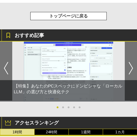
軽量 ブルートゥースHi-Fi 最大36時間再生 ぶ
強炭酸水 ペットボトル 500ミリリットル (Sm
￥250
￥1,650
るーとゅーす コードレス ENCノイズキャン
art Basic)
￥810
モバイルモニター 15.6インチ InnoView
4
セリング 自動ペアリング Type-C充電 マイク
モバイルディスプレイ 自立型 1920*1080
トップページに戻る
付き 防水 タッチ式音量調整 スポーツ/通勤/通
￥1,625
FHD ポータブルモニター IPS液晶パネル
学/WEB会議(ホワイト)
薄型 軽量 持ち運び 壁掛けに対応 Switc
h/PS3/PS4/PS5/Xbox One/PC/スマホ/U
On My Road (Stadium ver.)
ONE PIECE モノクロ版 115 (ジャンプコミッ
SWAN-白鳥ー完結記念プレミアムセット
5
￥1,964
SBType-C/標準HDMI対応【選べる種
クスDIGITAL)
[ 有吉 京子 ]
コカ・コーラ やかんの麦茶 from 爽健美茶 ラ
おすすめ記事
類】タッチ/ケース付き/4Kタイプ
ベルレス 650mlPET×24本
￥250
￥594
￥21,534
Xiaomi シャオミ REDMI Buds 8 Lite ワイヤ
￥8,980
￥1,653
レスイヤホン Bluetooth 5.4 ノイズキャンセ
リング ANC 36時間再生
￥2,980
モバイルモニター 10.5インチ FHD1280P
5
モバイルディスプレイ 高輝度400nits 10
0%sRGB 超軽量260g 極細ベゼル ポータ
【特集】あなたのPCスペックにドンピシャな「ローカル
ブルモニター IPSパネル HDR対応 USB T
LLM」の選び方と快適化テク
ype-C/mini HDMI接続可 ゲーム機/携帯
電話/PC/Mac対応
●
●
●
●
●
￥8,999
アクセスランキング
1時間
24時間
1週間
1カ月