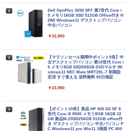
MS限定クーポンあり! 高性能 第10世代 C
Dell OptiPlex 3050 SFF 第7世代 Core i
2
2
eleron CPUにアップグレード中! 中古ノ
5 メモリ16GB SSD 512GB Office付き H
ートパソコン Windows11 SSD換装対応
DMI Windows11 デスクトップパソコン
中古パソコン ノート Windows11 おまか
中古パソコン
せパソコン 無線LAN DVDドライブ Offic
e付き ノートパソコン 中古 パソコン ノ
￥32,800
ートPC
￥19,800
【マラソンセール期間中ポイント5倍】中
3
古デスクトップパソコン 第10世代 Core i
5 メモリ8GB SSD500GB DVDマルチ Wi
【1500円OFFクーポン】ノートパソコン
ndows11 NEC Mate MRT29L-7 初期設
3
中古パソコン 12.1インチ SSD256GB メ
定済 すぐ使える 送料無料 90日保証
モリ8GB Corei5 8世代 Microsoft Office
付き Windows11 Panasonic レッツノー
￥33,980
ト Let's note CF-SV7 中古ノートパソコ
ン 軽量 ノートパソコン 薄型 パソコン 中
古PC 中古ノート SSD1TB
【ポイント10倍】美品 HP 400 G6 SF 9
4
￥23,800
世代 Core i5 9500 メモリ8GB 16GB 32
GB 新品M.2SSD256GB 512GB office付
き デスクトップパソコン 中古パソコン P
C Windows11 pro Win11 3画面 PC 800