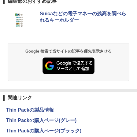
編集部のおすすめ記事
（フルHD）白色LEDバックライト VAパ
ネル ミニ D-sub VGA DisplayPort ディ
￥990
Anker Soundcore P40i オフホワイト
BRUCE WAYNE feat. Flo Milli, ATL Jacob
【Amazon.co.jp限定】 い・ろ・は・す 2L P
薬屋のひとりごと 17巻 (デジタル版ビッグガ
スプレイ【中古】
Suicaなどの電子マネーの残高を調べら
[Explicit]
ET ラベルレス ×8本
ンガンコミックス)
れるキーホルダー
￥5,990
￥4,400
￥250
￥1,001
￥770
路傍のフジイ（7） （ビッグ コミック
2
ス） [ 鍋倉夫 ]
JAPANNEXT｜ジャパンネクスト モニタ
2
Anker Soundcore P31i ブラック
BRUCE WAYNE feat. Flo Milli, ATL Jacob
by Amazon 天然水 ラベルレス 500ml ×24本
異世界居酒屋「のぶ」(22) (角川コミックス・
Google 検索で当サイトの記事を優先表示させる
ーアームガス式液晶ディスプレイアーム
￥880
[Explicit]
富士山の天然水 バナジウム含有 水 ミネラル
エース)
15-32インチ対応 耐荷重2-6.5kg 3軸 垂
ウォーター ペットボトル 静岡県産 500ミリリ
￥4,990
直 水平 多関節 JN-GB12SV JN-GB12SV
ットル (Smart Basic)
￥250
￥832
JN-GB12SV
￥1,380
￥5,437
ミウラ折り小冊子付き 宇宙兄弟（46）
3
特装版 （講談社キャラクターズA） [ 小
Anker Soundcore Liberty 5 ミッドナイトブ
On My Road (Stadium ver.)
HUNTER×HUNTER モノクロ版 39 (ジャンプ
山 宙哉 ]
ラック
コミックスDIGITAL)
by Amazon 天然水ラベルレス 2L×9本
関連リンク
￥250
￥2,139
HP フレームレス モニター 23.8インチ P
3
￥14,990
￥572
￥1,117
24v G4 IPSパネル フルHD HDMI VGA 中
Thin Packの製品情報
古モニター
Thin Packの購入ページ(グレー)
￥7,700
自分の思いを言葉にする こどもアウトプ
4
【2026年アップグレード版】AOKIMI ワイヤ
BUGS LIFE
スーパーの裏でヤニ吸うふたり 9巻 (デジタル
ット図鑑 [ 樺沢 紫苑 ]
Thin Packの購入ページ(ブラック)
レスイヤホン bluetooth イヤホン V12 小型
版ビッグガンガンコミックス)
by Amazon 炭酸水 ラベルレス 500ml ×24本