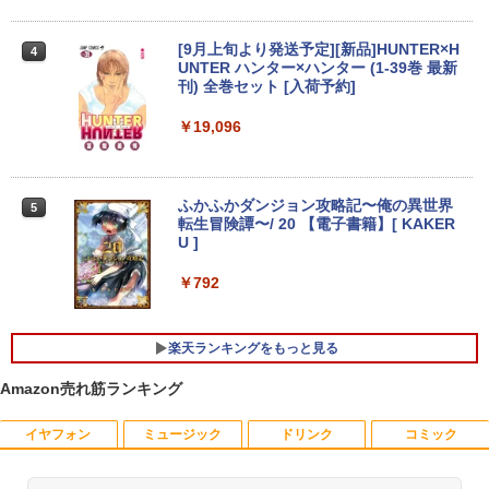
e Care ［23.8型 / フルHD(1920×1080) /
【★最大100%ポイント】【第8世代 4コ
ワイド］ VA249HG
3
ア・8スレッド】富士通 LIFEBOOK A57
[9月上旬より発送予定][新品]HUNTER×H
4
9/第8世代 Core i5/メモリ: 8GB/16GB/新
￥13,800
UNTER ハンター×ハンター (1-39巻 最新
品 SSD:256GB/512GB/1TB/DVD/Wi-fi/1
刊) 全巻セット [入荷予約]
5.6型/Office/HDMI/USB3.1/中古PC 中古
ノートパソコン Windows11 Win11正式
￥19,096
対応
アイオーデータ｜I-O DATA 液晶ディスプ
4
レイ(23.8型/ADS/FullHD 1920×1080/10
￥27,800
0Hz/5ms/HDMI/DP/USB Type-C/VESA/5
年保証・無輝点保証)(ホワイト) LCD-C2
ふかふかダンジョン攻略記〜俺の異世界
5
42SDW
転生冒険譚〜/ 20 【電子書籍】[ KAKER
U ]
【1500円OFFクーポン】【WEBカメラ
￥25,977
4
＆テンキー付き】ノートパソコン 15.6イ
￥792
ンチ SSD512GB メモリ16GB Corei5 第
8世代 Microsoft Office付き Windows11
DELL Latitude 3500 中古ノートパソコ
Philips｜フィリップス 液晶ディスプレ
5
ン PC パソコン 中古ノートPC 中古PC 最
楽天ランキングをもっと見る
イ(23.8型/IPS/WQHD 2560×1440/75Hz/1
大SSD1TB メモリ32GB 中古パソコン フ
ms)(ブラック) 24E1N5600E/11
ルHD
Amazon売れ筋ランキング
￥29,800
￥24,800
イヤフォン
ミュージック
ドリンク
コミック