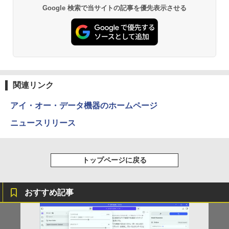
エントリーで最大10倍！充実機能ノート
5
Google 検索で当サイトの記事を優先表示させる
Anker Soundcore P40i オフホワイト
BRUCE WAYNE feat. Flo Milli, ATL Jacob
【Amazon.co.jp限定】 い・ろ・は・す 2L P
薬屋のひとりごと 17巻 (デジタル版ビッグガ
パソコン テンキー/DVD/WEBカメラ内蔵
[Explicit]
ET ラベルレス ×8本
ンガンコミックス)
第8世代Core i3/i5 Core i7 最大メモリ16
￥7,990
GB 新品SSD256GB 東芝 NEC有名メー
￥250
￥1,112
￥770
カー15.6型 DVD内蔵 15.6インチ HDMI P
olaris Office搭載 最新MicrosoftOffice2
024可 Windows11 長期保証 中古PC
Anker Soundcore P31i ホワイト
BRUCE WAYNE feat. Flo Milli, ATL Jacob
by Amazon 天然水 ラベルレス 500ml ×24本
異世界居酒屋「のぶ」(22) (角川コミックス・
￥18,000
[Explicit]
富士山の天然水 バナジウム含有 水 ミネラル
エース)
関連リンク
ウォーター ペットボトル 静岡県産 500ミリリ
￥5,990
ットル (Smart Basic)
￥250
￥832
アイ・オー・データ機器のホームページ
￥1,380
ニュースリリース
Anker Soundcore Liberty 5 ミッドナイトブ
On My Road (Stadium ver.)
ONE PIECE モノクロ版 115 (ジャンプコミッ
ラック
クスDIGITAL)
by Amazon 天然水ラベルレス 2L×9本
￥250
トップページに戻る
￥14,990
￥594
￥1,117
おすすめ記事
【2026年アップグレード版】AOKIMI ワイヤ
On My Road (Stadium ver.)
HUNTER×HUNTER モノクロ版 39 (ジャンプ
レスイヤホン bluetooth イヤホン V12 小型
コミックスDIGITAL)
by Amazon 炭酸水 ラベルレス 500ml ×24本
軽量 ブルートゥースHi-Fi 最大36時間再生 ぶ
強炭酸水 ペットボトル 500ミリリットル (Sm
￥250