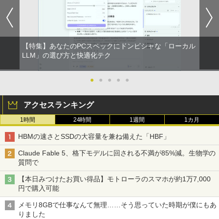
るーとゅーす コードレス ENCノイズキャン
art Basic)
￥572
セリング 自動ペアリング Type-C充電 マイク
付き 防水 タッチ式音量調整 スポーツ/通勤/通
￥1,625
学/WEB会議 6.0(オフホワイト)
BUGS LIFE
スーパーの裏でヤニ吸うふたり 9巻 (デジタル
￥2,599
【特集】あなたのPCスペックにドンピシャな「ローカル
版ビッグガンガンコミックス)
コカ・コーラ やかんの麦茶 from 爽健美茶 ラ
LLM」の選び方と快適化テク
ベルレス 650mlPET×24本
￥250
￥810
Xiaomi シャオミ REDMI Buds 8 Lite ワイヤ
￥2,009
●
●
●
●
●
レスイヤホン Bluetooth 5.4 ノイズキャンセ
リング ANC 36時間再生
アクセスランキング
￥3,480
1時間
24時間
1週間
1カ月
HBMの速さとSSDの大容量を兼ね備えた「HBF」
Claude Fable 5、格下モデルに回される不満が85%減。生物学の
質問で
【本日みつけたお買い得品】モトローラのスマホが約1万7,000
円で購入可能
メモリ8GBで仕事なんて無理……そう思っていた時期が僕にもあ
りました