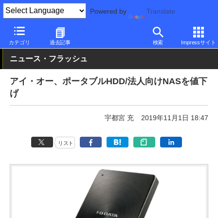
Powered by
Translate
PC Watch
半導体/周辺機器
HDD（ハードディスク）
アイ・オ
カテゴリ
過去記事
検索
Impressサイト
ニュース・フラッシュ
アイ・オー、ポータブルHDD/法人向けNASを値下
げ
宇都宮 充
2019年11月1日 18:47
リスト