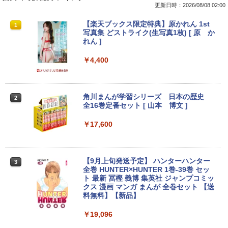
更新日時：2026/08/08 02:00
[訳アリ★格安] ノートパソコン Window
PHILIPS 241V8 LED液晶モニター 23.8
【楽天ブックス限定特典】原かれん 1st
1
1
1
s11 15.6型 HP 250 G7 第七世代 Core-i3
インチワイド ブラック 1920×1080 （フ
写真集 どストライク(生写真1枚) [ 原 か
メモリ8GB SSD128GB 15.6インチ 無線
ルHD）16:9 IPSパネル 非光沢 ノングレ
れん ]
LAN テンキー HDMI Webカメラ DVDマ
ア 液晶ディスプレイ HDMI VGA VESA準
ルチ Bluetooth USB3.0 SDカード ノー
拠 PS4 switch 対応 スイッチ 【中古】
￥4,400
トPC ノート 中古パソコン 中古PC Win1
1 Office 格安 中古
￥6,500
￥12,800
角川まんが学習シリーズ 日本の歴史
2
全16巻定番セット [ 山本 博文 ]
【楽天1位!1,600円OFFクーポン 8/4 20:
2
00-8/11 01:59】Xiaomi Monitor A24i 20
￥17,600
【マラソン限定30%OFF】中古 Dell Ins
26 ディスプレイ 1080P 23.8インチ 144
2
piron 3593 Core i3 1005G1 第10世代CP
Hzリフレッシュレート sRGB99% 1670
U メモリ8GB SSD256GB 15インチ フル
万色 300nits ΔE＜1 低ブルーライト 大
HD Windows11 Home WEBカメラ 無線
画面 TÜV認証 目にやさしい 調整可能な
【9月上旬発送予定】 ハンターハンター
3
LAN テンキー DVDマルチ P75F 1年保証
スタンド VESA
全巻 HUNTER×HUNTER 1巻-39巻 セッ
レビュー特典:WPS Office Bランク パソ
ト 最新 冨樫 義博 集英社 ジャンプコミッ
コン ノートパソコン デル 中古ノートPC
￥12,580
クス 漫画 マンガ まんが 全巻セット 【送
料無料】【新品】
￥30,800
￥19,096
ASUS エイスース 液晶ディスプレイ Ey
3