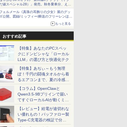
だ値スペシャル28）」発売。秋冬乗車分、えき
ねっと限定
フェルメール《真珠の耳飾りの少女》展のグッ
ズ公開。図録/ミッフィー/葬送のフリーレンほ
か、注目ブランドコラボが実現
もっと見る
おすすめ記事
【特集】あなたのPCスペッ
クにドンピシャな「ローカル
LLM」の選び方と快適化テク
【特集】あぢぃ～もう無理
ぽ！千円の闘魂タオルから着
るエアコンまで、夏の冷感グ
ッズ一挙紹介
【コラム】OpenClawと
Qwen3.5-9Bプリインで届い
てすぐローカルAIが動くミニ
PC「SER9 Pro」
【レビュー】給電が途切れな
い優れもの！バッファロー製
Type-C充電器の検証で分か
ったこと