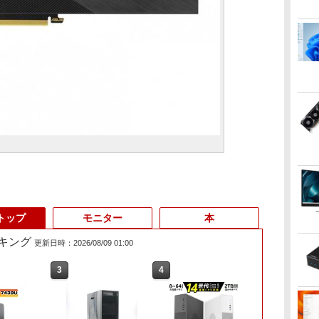
トップ
モニター
本
キング
更新日時：2026/08/09 01:00
3
3
4
4
5
6
1