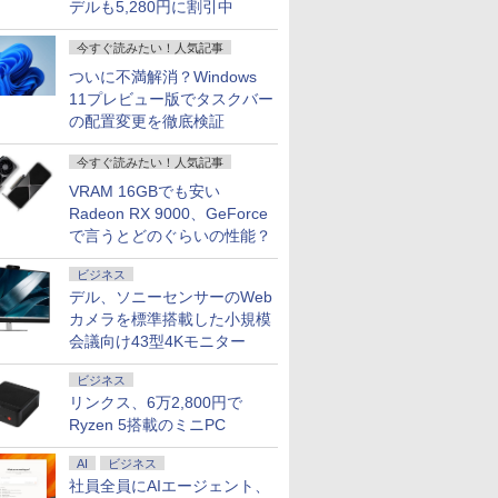
デルも5,280円に割引中
今すぐ読みたい！人気記事
ついに不満解消？Windows
11プレビュー版でタスクバー
の配置変更を徹底検証
今すぐ読みたい！人気記事
VRAM 16GBでも安い
Radeon RX 9000、GeForce
で言うとどのぐらいの性能？
ビジネス
デル、ソニーセンサーのWeb
カメラを標準搭載した小規模
会議向け43型4Kモニター
ビジネス
リンクス、6万2,800円で
7
2
8
3
9
4
Ryzen 5搭載のミニPC
AI
ビジネス
社員全員にAIエージェント、