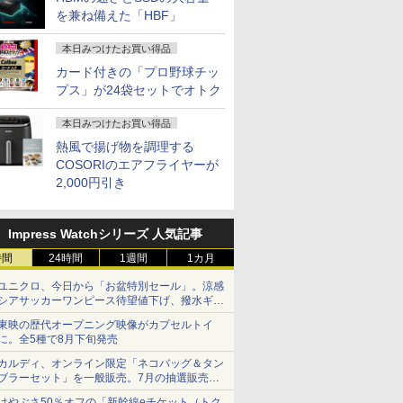
0) / ワイ
USB-C チルト スイベ
坂井建雄／監訳
100%sRGB 色鮮やか
(2560x1440) Fast IPS
ト
を兼ね備えた「HBF」
 (2年保
ル 昇降 回転 VESA 5年
非光沢IPS パネル
200Hz 1ms(MPRT)
S120F-
間保証)ブラック
Type-C対応 miniHDMI
124%sRGB 低ブルー
本日みつけたお買い得品
VESA対応 モニター サ
ライトフリッカーフリ
ブディスプレイ テレワ
ーFreeSync & G-Sync
カード付きの「プロ野球チッ
ーク 3年保証 EVICIV
対応高輝度400cd/m²
プス」が24袋セットでオトク
PS5対応HDMI×2
DP×1.4 KTC H27T22C
本日みつけたお買い得品
熱風で揚げ物を調理する
COSORIのエアフライヤーが
2,000円引き
Impress Watchシリーズ 人気記事
時間
24時間
1週間
1カ月
ユニクロ、今日から「お盆特別セール」。涼感
シアサッカーワンピース待望値下げ、撥水ギア
ショーツは1990円に
東映の歴代オープニング映像がカプセルトイ
に。全5種で8月下旬発売
カルディ、オンライン限定「ネコバッグ＆タン
ブラーセット」を一般販売。7月の抽選販売の
当選無効分
はやぶさ50％オフの「新幹線eチケット（トク