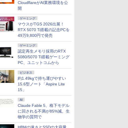
CloudflareがAI業務環境を公
開
ゲーミング
載】【楽天1
ter MPro-
【最短翌日配送】ノートパソ
【正規永久版Office付き】
MacBook 16GBメモリ アッ
hp Z840 Workstation Xeon
【新品/未開封】M
「楽天ランキング
マウスがTGS 2026出展！
パソコン 新品
Core i5
コン office付き 新品 おすす
OEM Key ACEMAGIC ミニ
プル Apple MacBook Air M4
E5-2643 v3 3.4GHz(12スレ
16GBメモリ アッ
クトップパソコ
U搭載
め FMV Note E WE1-K3
pc AMD R5 7430U【16GB
MW123J/A 13型 13.6インチ
ッドCPUx2基) 32GB
MacBook Air M
Windows11 Of
RTX 5070 Ti搭載の記念PCを
Office付きノー
/SSD256GB/HDD500GB/Win11Pro/HDMI/DP/MousePro】
【WEBオリジナルベースモ
DDR4 512SSD M.2 2280】
M4チップ SSD 256GB メモ
500GB(SSD) Quadro
13型 13.6インチ
コン 新品｜インテ
49万9,800円で発売
￥135,300
￥79,980
￥159,800
￥80,200
￥159,800
￥45,700
者向け 14.1
無料】※沖縄・離
デル】15.6型 Windows 11
Windows11Pro 対応 最大
リ16GB 10コア ミッドナイ
M5000 DVD+-RW
SSD 256GB メモ
代 Core i5-4590 
初期設定済 Webカ
Home Core i5 メモリ16GB
4.3GHz mini pc WiFi6 SSD
ト MW123JA Liquid Retina
Windows7 Pro 64bit 【中
コア ミッドナイト
｜ SSD 256G
ゲーミング
el Celeron
SSD 512GB office 搭載モデ
容量拡大可能 小型pc
ディスプレイ 新品 未開封 1
古】【20260625】
Liquid Retin
リ 8～64GB DD
認定再生メモリ採用のRTX
メモリ6~32GB 新
ル FMVWK3E155_RK
4K@60Hz 静音 高速熱放散
年保証
新品 未開封 1年
クトップPC 2年
5080/5070 Ti搭載ゲーミング
B 2TB 大容量バ
FMVWK3E155
ミニパソコン 6C12T BT5.2
性能 ゲーム 本体
PC、ユニットコムから
ネス 大学生 学
スペッ 初期設定
7
7
8
8
9
9
10
10
ビジネス
約1.49kgで持ち運びやすい
15.6型ノート「Aspire Lite
15」
AI
Claude Fable 5、格下モデル
 IPSパネ
七王子だ
I-O DATA アイ・オ
【送料無料】臨床のた
【120Hz ゲーミング
テレビマガジン特別編
【2,000円クーポン＋P
[新品]BANANA FISH
富士通 F
異世界居酒
に回される不満が85%減。生
D 液晶モ
ままに魔
ー・データ モニター
めの解剖学／Arthur
2K】ゲーミングモニタ
集 ウルトラマンシリ
最大31.5%還元！】ゲ
バナナフィッシュ 復刻
PCモニター
(22) 【電
24）
LCD-CQ270SA-F(27型
F．Dalley／著
ー 16インチ 2K
ーズ60周年記念 全ウ
ーミングモニター 27イ
版全巻BOX(vol.1-
ルHD(1920
川 夏哉 ]
物学の質問で
t ケーブル
 石沢庸
WQHD AAS 非光沢
Anne M．R．Agur／
2560x1600 120Hz 高リ
ルトラマン記録大鑑 [
ンチモニター 液晶ディ
4)+オフィシャルガイド
イド］ 
￥21,680
￥15,950
￥22,880
￥16,500
￥23,731
￥17,820
￥28,000
￥924
 / フル
HDMI DisplayPort
著 佐藤達夫／監訳
フレッシュレート
講談社 ]
スプレイ WQHD
ブックセット 全巻セッ
VTF27012
HBMの速さとSSDの大容量