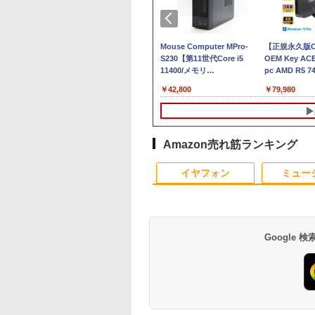
GBメモリ アッ
tation Xeon
【新品/未開封】MacBook
「楽天ランキング1位」 デス
中古ノートパソコン イ
Mouse Computer MPro-
【クーポン使用で
【正規永久版Of
ook Air M4
.4GHz(12スレ
16GBメモリ アップル Apple
クトップパソコン
ンテル Celeron Core
S230【第11世代Core i5
25,460円 8/2〜10迄
OEM Key AC
型 13.6インチ
32GB
MacBook Air M4 MW123J/A
Windows11 Office付き パソ
i5 Windows11 Pro
11400/メモリ
軽量 小型 レッツノ
pc AMD R5 
256GB メモ
uadro
13型 13.6インチ M4チップ
コン 新品｜インテル 第14世
Office 2024付き メモ
32GB(DDR4)/SSD256GB/HDD500GB/Win1
SV8 12.1型 第8世代
DDR4 512SSD
￥159,800
￥45,700
￥11,980
￥42,800
￥26,800
￥79,980
ア ミッドナイ
RW
SSD 256GB メモリ16GB 10
代 Core i5-4590 i5 i7-14700F
リ4GB/8GB/16GB選択
【中古/送料無料】※沖縄・離
Corei5 8365U メモ
Windows11P
uid Retina
 64bit 【中
コア ミッドナイト MW123JA
｜ SSD 256GB～2TB｜メモ
可 SSD128GB/1TB選
島を除く
16GB M.2 SSD 256
4.3GHz mini 
 未開封 1
5】
Liquid Retina ディスプレイ
リ 8～64GB DDR4/5｜ デス
択可 15.6型 テンキー
Wi-Fi5 Bluetooth U
容量拡大可能 
新品 未開封 1年保証
クトップPC 2年保証 激安 高
ビジネス 在宅勤務 学生
Type-C Webカメラ
4K@60Hz 
性能 ゲーム 本体のみ PC 高
向け 初期設定不要 店長
Windows11 Pro MS
ミニパソコン 6C
Amazon売れ筋ランキング
スペッ 初期設定済み
おまかせ中古厳選 ノー
office2019 搭載 ノ
10
10
1
1
2
2
トPC ノート パソコン
パソコン 訳あり Let'
イヤフォン
ミュー
中古PC 在宅ワーク オ
note レビュー投稿で
フィス 中古
180日保証
Google
,000円クーポン＋P
]BANANA FISH
富士通 FUJITSU
異世界居酒屋「のぶ」
WACOM 液晶ペンタブ
【中古】 祇園祭千百五
【期間限定5%OFF
学園騎士のレベルア
31.5%還元！】ゲ
ナフィッシュ 復刻
PCモニター ［27型 /フ
(22) 【電子書籍】[ 蝉
レット DTK-2451/G0
十年記念 中近世祇園社
ポン 8/12 10時まで
プ！レベル1000超え
ングモニター 27イ
BOX(vol.1-
ルHD(1920×1080) /ワ
川 夏哉 ]
wacom ワコム 液晶 液
の研究 / 下坂 守 / 法蔵
ゲーミングモニター 
転生者、落ちこぼれ
モニター 液晶ディ
+オフィシャルガイド
イド］ ブラック
タブ タブ タブレット
館 [単行本]【宅配便出
ニター 24.5インチ 2
ラスに入学。そして
,731
,820
￥28,000
￥924
￥6,500
￥14,794
￥11,980
￥792
レイ WQHD
クセット 全巻セッ
VTF27012BT
フルhd
荷】
ンチ 180Hz 180hz
（コミック） ： 13
Anker Soundcore
BRUCE WAYNE feat.
by Amazon 天然水
薬屋のひとりごと 17
Anker Soundcore
BRUCE WAYNE feat
【Amazon.co.jp限
異世界居酒屋「の