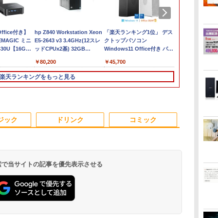
fice付き】
MS Office 2024 H&B
hp Z840 Workstation Xeon
ノートパソコン 14イン
「楽天ランキング1位」 デス
新品ノートパソコン ノ
【Office搭
Mouse Compu
】
EMAGIC ミニ
搭載｜中古ノートパソ
E5-2643 v3 3.4GHz(12スレ
チ 新品 Windows11
クトップパソコン
ートPC 新品 Office付
位！】ノート
S230【第11世代
ート
7430U【16GB
コン Windows11
ッドCPUx2基) 32GB
Pro Office搭載 日本語
Windows11 Office付き パソ
き 初心者向け
第14世代CP
11400/メモリ
1Pro/HDMI/DP/MousePro】
 M.2 2280】
Office付｜Core i5 第
500GB(SSD) Quadro
キーボード メモリ
コン 新品｜インテル 第14世
Windows11 初期設定
Windows11 
32GB(DDR4)
￥34,800
￥80,200
￥29,800
￥45,700
￥39,800
￥33,800
￥42,800
リ
ro 対応 最大
10世代 以降 メモリ
M5000 DVD+-RW
8GB SSD 128GB
代 Core i5-4590 i5 i7-14700F
済 Webカメラ zoom
トパソコン 初心
【中古/送料
GB
pc WiFi6 SSD
8GB SSD 256GB｜富
Windows7 Pro 64bit 【中
256GB 512GB 1TB
｜ SSD 256GB～2TB｜メモ
15.6型 テンキー付
型 15.6型 
島を除く
楽天ランキングをもっと見る
SB
小型pc
士通 LIFEBOOK
古】【20260625】
Webカメラ WiFi
リ 8～64GB DDR4/5｜ デス
Intel メモリ8GB16GB
メラ zoom Int
静音 高速熱放散
A5510｜中古 ノートパ
Bluetooth 選べるカラ
クトップPC 2年保証 激安 高
SSD256GB/512GB フ
Core i5 i7 
12T BT5.2
ソコン オフィス付き 中
ー 14型 薄型 軽量 初心
性能 ゲーム 本体のみ PC 高
ルHD液晶 大容量バッ
品SSD 128G
ート
古PC ノートPC｜テン
者 学習向け PC ピンク
スペッ 初期設定済み
テリー Wi-Fi テレワー
ッテリー ビジ
3
3
4
4
5
5
6
6
s
キー WEBカメラ 内蔵
シルバー 最短当日出荷
ク応援 在宅勤務 学生
生向け
ジック
ドリンク
コミック
Bluetooth 15.6インチ
向け
初期設定済み
 検索で当サイトの記事を優先表示させる
クー
ッ
【期間限定10%OFFク
[新品]サカモトデイズ
ASUS エイスース 液
永瀬廉 ファースト写真
IODATA アイ・オー・
ちいかわ なんか小さ
JAPANNEXT
転生したら第
】
の
ーポン 8/12 10時まで】
SAKAMOTO DAYS (1-
晶ディスプレイ Eye
集（仮） [ 永瀬廉 ]
データ LCD-
くてかわいいやつ
ル搭載 フルH
ったので、気
モ
ク
ゲーミングモニター 27
28巻 最新刊) 全巻セッ
Care [ 27型 / フル
AH191EDB ブラック
（1） （ワイドKC） [
ニター HDMI
術を極めます（
￥3,960
4イ
、
インチ FHD 240Hz
ト
HD(1920×1080) / ワイ
18.5型ワイド液晶ディ
ナガノ ]
DisplayPor
【電子書籍】[
￥13,980
￥14,916
￥15,800
￥16,266
￥1,100
￥20,980
￥825
1ms Fast IPSパネル
ド ] VA279HG
スプレイ
同梱 ［23.8型
介 ]
.
Anker Soundcore
見知らぬ糸
by Amazon 天然水
ONE PIECE モノクロ
【2026年アップグレ
On My Road
by Amazon 炭酸水
HUNTER×HUNTER
Xiaomi シャオミ
On My Road
【Amazon.co.jp限
スーパーの裏でヤニ吸