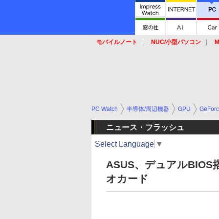
モバイルノート
NUC/小型パソコン
M
SSD
キーボード
マウス
PC Watch
半導体/周辺機器
GPU
GeFor
ニュース・フラッシュ
Select Language
▼
ASUS、デュアルBIOS搭載
オカード