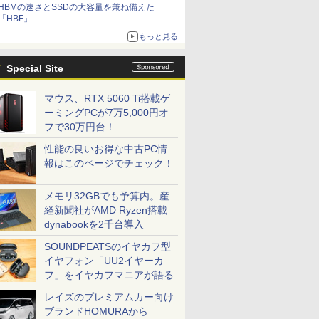
HBMの速さとSSDの大容量を兼ね備えた
「HBF」
もっと見る
Special Site
マウス、RTX 5060 Ti搭載ゲ
ーミングPCが7万5,000円オ
フで30万円台！
性能の良いお得な中古PC情
報はこのページでチェック！
メモリ32GBでも予算内。産
経新聞社がAMD Ryzen搭載
dynabookを2千台導入
SOUNDPEATSのイヤカフ型
イヤフォン「UU2イヤーカ
フ」をイヤカフマニアが語る
レイズのプレミアムカー向け
ブランドHOMURAから