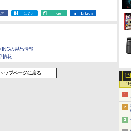
 ]
HDMI2.0×1 DP1.4×1
LCDAH191EDB
HD(1920×108
Liberty 5 ディープブ
ラベルレス 2L×9本
版 115 (ジャンプコミ
ード版】AOKIMI ワ
(Stadium ver.)
ラベルレス 500ml
モノクロ版 39 (ジャ
REDMI Buds 8 Lite ワ
(Stadium ver.)
定】 伊藤園 磨かれ
うふたり 9巻 (デジタル
ー
Adaptive Sync対応 フ
ド / 120Hz］
￥250
ルー
ックスDIGITAL)
イヤレスイヤホン
×24本 強炭酸水 ペッ
ンプコミックス
イヤレスイヤホン
て、澄みきった日本の
版ビッグガンガンコミ
レ
リッカーフリー ブルー
証) JN-238IP
￥1,117
￥250
￥250
ェア
はてブ
note
LinkedIn
bluetooth イヤホン
トボトル 500ミリリ
DIGITAL)
Bluetooth 5.4 ノイズ
水 2L 8本 ラベルレス [
ックス)
ライトカット モニター
HSPC6-W
￥14,990
￥594
￥1,964
￥1,625
￥572
￥3,480
￥998
￥810
V12 小型軽量 ブルー
ットル (Smart
キャンセリング ANC
ケース ] [ 水 ] [ ペット
ディスプレイ MAXZEN
トゥースHi-Fi 最大
Basic)
36時間再生
ボトル ] [ 箱買い ] [ ス
03
MGM27IC04-F240
36時間再生 ぶるーと
トック ] [ 水分補給 ]
ゅーす コードレス
ENCノイズキャンセ
リング 自動ペアリン
GAMINGの製品情報
グ Type-C充電 マイ
ク付き 防水 タッチ式
製品情報
音量調整 スポーツ/通
勤/通学/WEB会議(ホ
ワイト)
トップページに戻る
1