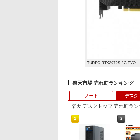
TURBO-RTX2070S-8G-EVO
楽天市場 売れ筋ランキング
ノート
デスク
楽天 デスクトップ 売れ筋ラン
9
4
1
1
2
2