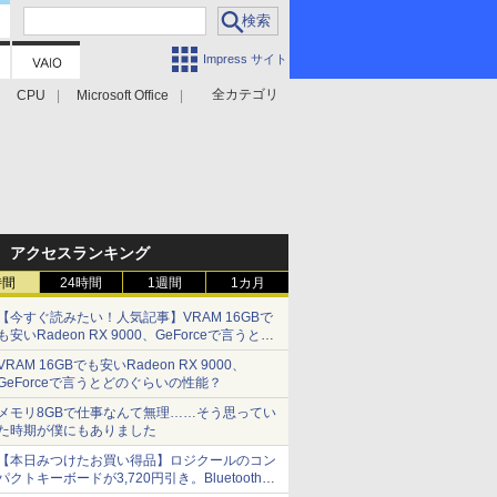
Impress サイト
全カテゴリ
CPU
Microsoft Office
アクセスランキング
時間
24時間
1週間
1カ月
【今すぐ読みたい！人気記事】VRAM 16GBで
も安いRadeon RX 9000、GeForceで言うとど
のぐらいの性能？ - PC Watch
VRAM 16GBでも安いRadeon RX 9000、
GeForceで言うとどのぐらいの性能？
メモリ8GBで仕事なんて無理……そう思ってい
た時期が僕にもありました
【本日みつけたお買い得品】ロジクールのコン
パクトキーボードが3,720円引き。Bluetoothで3
台接続対応