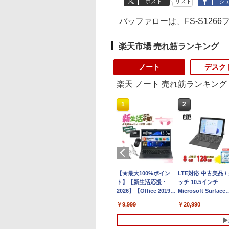
ポスト
リスト
シ
バッファローは、FS-S1266ファ
楽天市場 売れ筋ランキング
ノート
デスク
楽天 ノート 売れ筋ランキング
10
1
2
Office 2024 H&B
【最短翌日配送】ノー
【★最大100%ポイン
LTE対応 中古美品 /
Microsoft
トパソコン office付き
ト】【新生活応援・
ッチ 10.5インチ
ace Pro 7 + (Plus)
新品 おすすめ FMV
2026】【Office 2019
Microsoft Surface
タイプカバーセッ
Note A WA1-K3
H&B】富士通
GO2 Model.1927 
,800
￥136,400
￥9,999
￥20,990
ore i5 第11世代
【WEBオリジナルベー
MU937/Celeron 3865U/
HD対応WUXGA/ 第
リ 16GB ストレー
スモデル】15.6型
メモ
代CoreM3-8100Y/
SD 256GB｜2in1
Windows11 Home
リ:4GB/8GB/SSD:128GB/256GB/512GB/1T
8GB/ 爆速NVMe