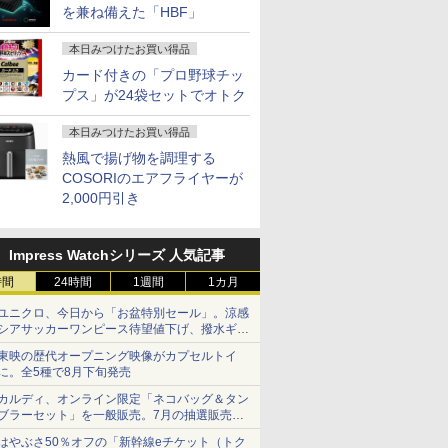
を兼ね備えた「HBF」
本日みつけたお買い得品
カード付きの「プロ野球チッ
プス」が24袋セットでオトク
本日みつけたお買い得品
熱風で揚げ物を調理する
COSORIのエアフライヤーが
2,000円引き
Impress Watchシリーズ 人気記事
時間
24時間
1週間
1カ月
ユニクロ、今日から「お盆特別セール」。涼感
シアサッカーワンピース待望値下げ、撥水ギア
ショーツは1990円に
東映の歴代オープニング映像がカプセルトイ
に。全5種で8月下旬発売
カルディ、オンライン限定「ネコバッグ＆タン
ブラーセット」を一般販売。7月の抽選販売の
当選無効分
はやぶさ50％オフの「新幹線eチケット（トク