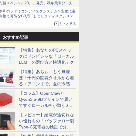
だ値スペシャル28）」発売。秋冬乗車分、えき
ねっと限定
令和のファミコンディスクシステム？安価に書
き換え可能なGB用「しましまディスクシステ
ム」
もっと見る
おすすめ記事
【特集】あなたのPCスペッ
クにドンピシャな「ローカル
LLM」の選び方と快適化テク
【特集】あぢぃ～もう無理
ぽ！千円の闘魂タオルから着
るエアコンまで、夏の冷感グ
ッズ一挙紹介
【コラム】OpenClawと
Qwen3.5-9Bプリインで届い
てすぐローカルAIが動くミニ
PC「SER9 Pro」
【レビュー】給電が途切れな
い優れもの！バッファロー製
Type-C充電器の検証で分か
ったこと