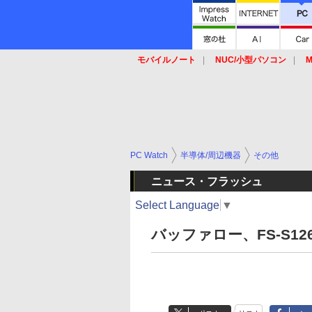
モバイルノート
NUC/小型パソコン
M
SSD
キーボード
マウス
PC Watch
半導体/周辺機器
その他
ニュース・フラッシュ
Select Language
▼
バッファロー、FS-S126