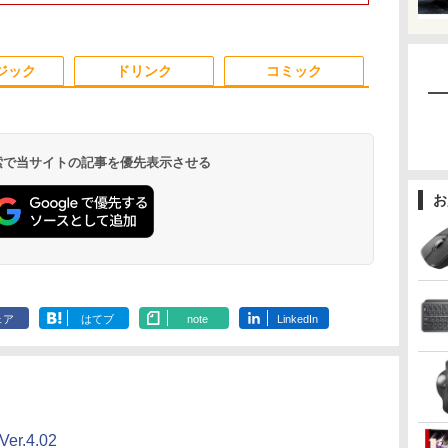
/
8GB Core i5
Panasonic Let's note
ソコン 中古 ノートパ
1TB 日本語
Windows 11 Pro 中古
｜中古ノートパソコン
ソコン 無線 15.6インチ
フルHD 高性
 中
アウトレット 返品 送
軽量 薄型｜モバイル
HD テンキー WEBカメ
ワーク 在宅勤
6
3
3
3
4
4
4
5
5
5
6
6
中古
料無料 中古ノートパソ
PC｜ノートパソコン
ラ Bluetooth HDMI タ
用 オンライン
ジック
ドリンク
コミック
ブ
コン 中古パソコン ノ
B5サイズ｜パソコン｜
イプC｜Word Excel
ジネス 大学生
料
ートパソコン ノート
中古パソコン｜中古PC
PowerPoint
向け 新生活 
ノートPC OFFICE付き
 検索で当サイトの記事を優先表示させる
＼11日まで限定
ン
メ
ダ
Yoothi 互換品 液晶
【漫画全巻セット】
HP ProOne 600 G6
【1,000円クーポン＋ポ
Win11搭載 デスクトッ
【いたわりセット付
【週末限定999円
液晶ディスプレイ 23イ
【中古】
Yoothi 互換品
ちいかわ な
お
Windows11
ス】
 シ
れ
15.6インチ N156BGA-
【中古】NARUTO（ナ
AIO 21.5インチ 第10世
イント最大31.5%還
プパソコン一体型デス
き】1年をおいしくす
OFF！】 最新マイクロ
ンチ ディスプレイ フ
HUNTER×HUNTER(ハ
チ B133HAK0
くてかわいい
初心者 ゲー
ワ
限
EB3 NT156WHM-N30
ルト） ＜1〜72巻完結
代 Core i5 メモリ
元！】PCモニター 液
クトップ新品 Office付
こやかに過ごす養生手
ソフトオフィス2024付
ィリップス 液晶モニタ
ンターハンター)/漫画
チ搭載 対応 E
（ワイドKC）
9
NT156WHM-N34
＞ 岸本斉史
16GB Nvme M.2 SSD
晶ディスプレイ 24イン
き 24型フルHD液晶一
帳2027 （インプレス手
き microsoft office付
ー パソコンモニター
全巻セット◆C≪1〜39
ン FullHD 19
]
￥149,800
￥10,000
￥20,750
￥48,800
￥10,143
￥52,999
￥3,080
￥84,000
￥11,480
￥20,900
￥11,900
￥1,100
て
NT156WHM-N35
512GB Office付き
チ VA FHD 1080P フル
体型 デスクトップパソ
帳2027） [ 久保奈穂実
き 中古パソコン 中古
ゲーミングモニター
巻（既刊）≫【即納】
IPS LED LC
.
Anker Soundcore
On My Road
by Amazon 天然水
ONE PIECE モノクロ
【2026年アップグレ
On My Road
by Amazon 炭酸水
HUNTER×HUNTER
Xiaomi シャオミ
BUGS LIFE
【Amazon.co.jp限
スーパーの裏でヤニ吸
レ
ー
NT156WHM-N40
Webカメラ WiFi Type-
HD 非光沢ディスプレ
コン Core i7 3615MQ
]
デスクトップパソコン
PCモニター 23.8
【コンビニ受取/郵便局
機能付き液晶
Liberty 5 ミッドナイ
(Stadium ver.)
ラベルレス 2L×9本
版 115 (ジャンプコミ
ード版】AOKIMI ワ
(Stadium ver.)
ラベルレス 500ml
モノクロ版 39 (ジャ
REDMI Buds 8 Lite ワ
定】 伊藤園 磨かれ
うふたり 9巻 (デジタル
菱
ま
NT156WHM-N44
C Windows11 一体型
イ
メモリ16GB
最新オフィス 第10世代
1920×1080 HDMI D-
受取対応】
On-Cell 
￥250
トブラック
ックスDIGITAL)
イヤレスイヤホン
×24本 強炭酸水 ペッ
ンプコミックス
イヤレスイヤホン
て、澄みきった日本の
版ビッグガンガンコミ
A
子
BOE076E 対応 45%
中古パソコン
（100Hz/VGA/HDMI1.4
SSD512GB USB 3.0 無
国内メーカー 安心サポ
Sub ブラック スピーカ
ネル 修理交
￥250
￥1,117
￥250
ェア
はてブ
note
LinkedIn
bluetooth イヤホン
トボトル 500ミリリ
DIGITAL)
Bluetooth 5.4 ノイズ
水 2L 8本 ラベルレス [
ックス)
4K
液
NTSC 60Hz
ブルーライト軽減 フリ
線搭載 初心者向け 初
ート 高品質
ー：なし
ニット
￥14,990
￥594
￥1,964
￥1,625
￥572
￥3,480
￥998
￥810
V12 小型軽量 ブルー
ットル (Smart
キャンセリング ANC
ケース ] [ 水 ] [ ペット
1920x1080 FullHD IPS
ッカーレス VESA対応
期設定済み テレワーク
Windows11 Pro NEC
24E2N2100/11
トゥースHi-Fi 最大
Basic)
36時間再生
ボトル ] [ 箱買い ] [ ス
LED LCD 液晶ディス
Adaptive Sync対応
応援 在宅勤務
Mate MKH29B-9 Core
36時間再生 ぶるーと
トック ] [ 水分補給 ]
en
プレイ 修理交換用液晶
4000:1コントラスト チ
i7 16GB 中古 パソコン
ゅーす コードレス
パネル
ルト調節可 PCモニタ
デスクトップパソコン
ENCノイズキャンセ
U/N150
ー KTC H24V27
リング 自動ペアリン
er.4.02
グ Type-C充電 マイ