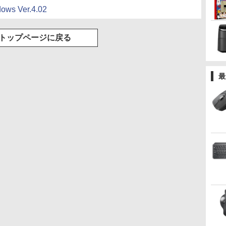
ク付き 防水 タッチ式
s Ver.4.02
音量調整 スポーツ/通
勤/通学/WEB会議(ホ
ワイト)
トップページに戻る
最