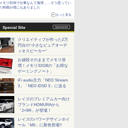
メモリ8GBで仕事なんて無理……そう思ってい
た時期が僕にもありました
もっと見る
Special Site
クリエイティブが作った2万
円台の“小さなピュアオーデ
ィオスピーカー”
7
8
9
10
お値段そのままでメモリ倍
増！メモリ32GBの「お得な
ゲーミングノート」
iFi audio主力「NEO Stream
3」「NEO iDSD 3」に迫る
ce付き・
【マラソンP5倍/10%オ
Dell Latitude 7320
MS Office 2024 H&B
【最短翌日
レイズのプレミアムカー向け
026年モ
フクーポン】中古ノー
13.3インチ 第11世代
搭載｜Microsoft
トパソコン o
ブランドHOMURAから
パソコン
トパソコン LTE対応
Core i7 メモリ16GB
Surface Pro 7 + (Plus)
新品 おすす
「2×9R」が登場！
 第14世代
Windows11 Pro Office
SSD 512GB Office付
純正タイプカバーセッ
Note A W
￥39,800
￥66,000
￥69,800
￥136,400
7/i9 14
付き Panasonic Let's
き Webカメラ Wi-Fi 6
ト｜Core i5 第11世代
【WEBオ
レイズのパワーデザインホイ
モリ
note CF-SV9 第10世代
Type-C Windows11 中
メモリ 16GB ストレー
スモデル】1
ール「M6」に新色登場!!
 SSD最大
Core i7 メモリ16GB 高
古ノートパソコン
ジ SSD 256GB｜2in1
Windows1