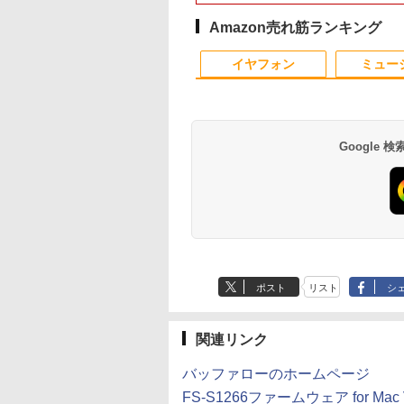
ノートパソコン
Ryzen7 メモリ16GB
型/フル
128GB-SSD/ カメラ
dows11 Office付
SSD 512GB office 搭
HD/wifi/HDMI/USB3.0/
Wi-Fi6/ Office付き
Amazon売れ筋ランキング
ブレットPC サー
載モデル
中古 ノートパソコン/モ
Windows11/ Win11
10
10
1
1
1
2
2
2
ス サーフェイス
FMVWK3A75F_RK
バイルPC/Windows11
古ノートパソコン 
イヤフォン
ミュー
facePro7+ キーボ
K1TK0004JP
パソコン 中古PC タ
付属 WEBカメラ
レット 税込送料無
即日発送
Google
0X メモリ16GB SSD500GB
式限定2年保証】
かわ なんか小さ
【5倍ポイント】
ちいかわ なんか小さ
中古パソコン | Dell |
引き出し付きモニター
MAZZEL 1st
【エントリーでポイ
【超特価】厳選大手
信じていた仲間達に
 高性能 配信 動画編集 VTuber対応 eスポーツ
ー 21.5インチ フ
かわいいやつ
VisionOwl モバイルモ
くてかわいいやつ
OptiPlex 3070 SFF |
台(NM01 ミドルブラウ
photobook with
ト100％還元チャン
ーカー 液晶モニター
ンジョン奥地で殺さ
 高画質 100Hz VA
） （ワイドKC） [
ニター 14インチ タッチ
（2） （ワイドKC） [
Windows11 | デスクト
ン) 【玄関先迄納品】
ZEAL [ MAZZEL ]
GMKtec G10 ミニ
ークレット 22-23型
かけたがギフト『無
グレア 非光沢 ス
ノ ]
パネル 超薄型 自立型 収
ナガノ ]
ップ | 一年保証 | 第9世
ニトリ
PC【AMD Ryzen 5
イド フル
ガチャ』でレベル999
600
210
￥16,980
￥1,210
￥34,980
￥2,990
￥4,950
￥61,999
￥4,480
￥792
カー内蔵 3年保証
納ケース付 100％sRGB
代 | Core i5 9500
3500U DDR4 16GB
HD（1920x1080）
の仲間達を手に入れ
Anker Soundcore
BRUCE WAYNE feat.
by Amazon 天然水
薬屋のひとりごと 17
Anker Soundcore
BRUCE WAYNE feat
【Amazon.co.jp限
異世界居酒屋「の
スプレイ パソコン
非光沢IPSパネル アスペ
3.0(〜最大4.4)GHz |
512GB/256GB/1T
HDMI指定可 ノング
元パーティーメンバ
P40i オフホワイト
Flo Milli, ATL Jacob
ラベルレス 500ml
巻 (デジタル版ビッグ
P31i ブラック
Flo Milli, ATL Jacob
定】 い・ろ・は・す
ぶ」(22) (角川コミッ
ター PCモニター
クト比調整可能
MEM:8GB |
SSD】4C/8T 3.7GHz
ア EIZO IIYAMA 三
と世界に復讐＆『ざ
[Explicit]
×24本 富士山の天然
ガンガンコミックス)
[Explicit]
2L PET ラベルレス
クス・エース)
ハイビジョン 21イ
FHD1920*1200
SSD:512GB(新品) |
64GB 16T拡張
富士通 NEC IO-DAT
ぁ！』します！【電
￥7,990
￥5,990
ポスト
リスト
シ
水 バナジウム含有 水
×8本
 液晶モニター ア
PS4/XBOX/Switch/PC/Mac
DVDマルチ | 無線LAN:
Windows11 Pro 8K/
Dell HP PHILIPS等 
書籍】
￥250
￥1,380
￥770
￥250
￥1,112
￥832
ミネラルウォーター
オーヤマ DT-JF
など対応 モバイルディ
なし | Win11Pro64Bit |
3画面出力 LAN *2
晶ディスプレイ【中
ペットボトル 静岡県
安心延長保証対象
スプレイ ポータブルモ
VGA追加モデル
WiFi5 Bluetooth5.0
古】
産 500ミリリットル
関連リンク
ニター MD-14T
Nucbox みにpc Ryz
(Smart Basic)
5
バッファローのホームページ
N95/N97/N100/4300
より高性能
FS-S1266ファームウェア for Mac V