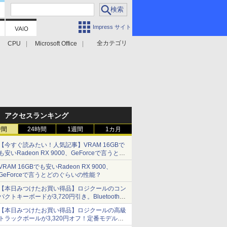
Impress サイト
全カテゴリ
CPU
Microsoft Office
アクセスランキング
時間
24時間
1週間
1カ月
【今すぐ読みたい！人気記事】VRAM 16GBで
も安いRadeon RX 9000、GeForceで言うとど
のぐらいの性能？ - PC Watch
VRAM 16GBでも安いRadeon RX 9000、
GeForceで言うとどのぐらいの性能？
【本日みつけたお買い得品】ロジクールのコン
パクトキーボードが3,720円引き。Bluetoothで3
台接続対応
【本日みつけたお買い得品】ロジクールの高級
トラックボールが3,320円オフ！定番モデルも
5,280円に割引中