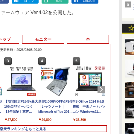
ェア
はてブ
note
LinkedIn
ームウェア Ver.4.02を公開した。
トップ
モニター
本
更新日時：2026/08/08 20:00
3
4
5
6
 タ
【期間限定P15倍+最大
超得2,000円OFF&P2倍
MS Office 2024 H&B
【新品・Offi
10%OFFクーポン】
｜レッツノート｜
搭載｜中古ノートパソ
初期設定済】2
【3年保証】東芝
Microsoft office 2019
コン Windows11
デル ノート
フル
TOSHIBA
H&B付き｜中古ノート
Office付｜Core i5 第8
Windows11
￥27,500
￥29,800
￥33,800
￥35,980
8世
DYNABOOK
パソコン Windows11
世代 以降 SSD 512GB
Intel Core i5/i
DYNABOOK B65/DN
office付｜メモリ8GB
メモリ 8GB｜DELL
型/15.6型 メ
楽天ランキングをもっと見る
B/13.3
SSD256GB メモリ
SSD256GB｜
Latitude 3500｜中古パ
16GB/32GB