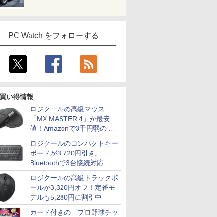
キーボード
速
中古ノートパソコン
Ryzen7 
能PC テレ
SSD26GB/512GB/960GB
Windows11 Office付
SSD 512GB
務 学習
12.1インチFHD Wi-Fi
｜タブレットPC サー
載モデル
7
7
8
8
9
9
10
10
授業 ビ
Bluetooth 送料無料 初
フェス サーフェイス
FMVWK3A
PC Watch をフォローする
 初心者
期設定済み 保証付き
SurfacePro7+ キーボ
K1TK0004
仕事用
ード付属 WEBカメラ
価格／ゲーミングPC 福袋 セット 新品 RTX5060 Ryzen7 5700X メモリ16GB SSD500GB
 13.3ン
んか小さ
液晶モニター Dell Pro
タッチペンで音が聞け
I-O DATA（アイ・オ
アーティストのための
【公式限定2年保証】
ちいかわ なんか小さ
【5倍ポイ
ちいかわ 
買い得情報
 デスクトップPC WPS Office付き 1年保証 NVMe M.2 SSD 高性能 配信 動画編集 VTuber
2.3 タッ
やつ（1）
22モニター E2225HM
る！ はじめてずかん
ー・データ機器） △27
人体解剖学 ドローイン
モニター 21.5インチ フ
くてかわいいやつ
VisionOw
くてかわい
ミングパソコン デスクトップパソコン【当日出荷】
ロジクールの高級マウス
DP 40ピ
 [ ナガノ
21.5型 フルHD リフレ
1000 英語つき はじめ
型ゲーミングモニタ
グ フォーム＆ポーズ [
ルhd 高画質 100Hz VA
（5） （ワイドKC） [
ニター 14
（2） （ワ
「MX MASTER 4」が最安
20x1080
ッシュレート 100Hz
て図鑑1000 はじめての
ー GigaCrysta LCD-
Tom Fox ]
ノングレア 非光沢 ス
ナガノ ]
パネル 超薄
ナガノ ]
￥12,100
￥5,478
￥15,488
￥5,500
￥11,600
￥1,210
￥16,980
￥1,210
値！Amazonで3千円弱の割
D タッチ
VESA 対応 HDMI
ずかん こども 子ども 0
GD271SH/KS
ピーカー内蔵 3年保証
納ケース付 1
パネル
DisplayPort VGA モニ
歳 1歳 2歳 3歳 4歳 小学
ディスプレイ パソコン
非光沢IPS
引
ロジクールのコンパクトキー
液晶タッチパ
ター 液晶 液晶モニタ
館 タッチペン 図鑑 ず
モニター PCモニター
クト比調整
ボードが3,720円引き。
換用液晶ユ
ー 液晶ディスプレイ
かん はじめて 英語 プ
フルハイビジョン 21イ
FHD1920*1
デル 21.5インチ パソ
レゼント クリスマス お
ンチ 液晶モニター ア
PS4/XBOX/
Bluetoothで3台接続対応
コンモニター 新品
祝い 知育玩具 英語教育
イリスオーヤマ DT-JF
など対応 
ロジクールの高級トラックボ
* 安心延長保証対象
スプレイ 
ニター MD-
ールが3,320円オフ！定番モ
デルも5,280円に割引中
カード付きの「プロ野球チッ