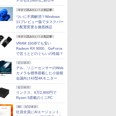
デルも5,280円に割引中
今すぐ読みたい！人気記事
ついに不満解消？Windows
11プレビュー版でタスクバー
の配置変更を徹底検証
今すぐ読みたい！人気記事
VRAM 16GBでも安い
Radeon RX 9000、GeForce
で言うとどのぐらいの性能？
ビジネス
デル、ソニーセンサーのWeb
カメラを標準搭載した小規模
会議向け43型4Kモニター
ビジネス
リンクス、6万2,800円で
Ryzen 5搭載のミニPC
AI
ビジネス
社員全員にAIエージェント、