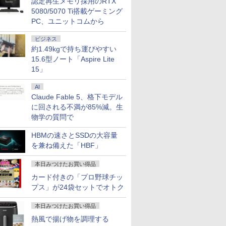
認定再生メモリ採用のRTX
5080/5070 Ti搭載ゲーミング
PC、ユニットコムから
ビジネス
約1.49kgで持ち運びやすい
15.6型ノート「Aspire Lite
15」
AI
Claude Fable 5、格下モデル
に回される不満が85%減。生
物学の質問で
HBMの速さとSSDの大容量
を兼ね備えた「HBF」
本日みつけたお買い得品
カード付きの「プロ野球チッ
プス」が24袋セットでオトク
本日みつけたお買い得品
熱風で揚げ物を調理する