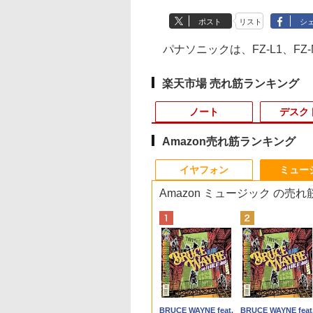
ポスト
リスト
シ
パナソニックは、FZ-L1、FZ-N
楽天市場 売れ筋ランキング
ノート
デスク
Amazon売れ筋ランキング
10
10
10
10
1
1
1
1
2
2
2
2
イヤフォン
ミュー
Amazon ミュージック の売
ランキング1位★
10倍】&【40,000円
イト・シリーズ！
ていた仲間達にダ
【新品】【楽天1
【マラソン値引中！水
ASUS エイスース 液
角川まんが学習シリー
ノートパソコン 極軽量
超得10％OFF｜買い替
Yoothi 互換品 液晶
獣医腫瘍学テキスト 第
【エントリーでポイ
良品 15.6インチ HP
＼500円OFFクーポ
世界の新富裕層はな
保証 新品 ノート
ポン】【国内生
ター 白 21.5インチ
ョン奥地で殺され
位！】ノートパソコン
冷ファンへグレードア
晶ディスプレイ Eye
ズ 日本の歴史 全16
約965g 富士通
えならこれ!!
15.6インチ
2版[本/雑誌] / 日本獣医
ト100％還元チャンス
Notebook 250G7
あり！／ モバイルモ
「オルカン・S＆
コン パソコン
公式】 新品 NEC
8インチ 100Hz
たがギフト『無限
新品第13世代CPU搭載
ップ中！
Care [ 27型 / フル
巻+別巻5冊定番セット
LIFEBOOK U748 14イ
Microsoft office付き
NV156FHM-N41
がん学会/著 日本獣医が
GMKtec G10 ミニ
Windows11 超高性
ター 15.6インチ 108
P500」を買わないの
ice付き
クトップパソコン
0Hz ゲーミングモニ
ャ』でレベル9999
ノートPC Office付き
RTX5060×Core i7 14世
HD(1920×1080) / ワイ
[ 山本 博文 ]
ンチ 高性能第7世代
デスクトップパソコン
NV156FHM-N42
ん学会獣医腫瘍科認定
PC【AMD Ryzen 5
第10世代Core i5-
フルHD ディスプレ
20代で純資産4億円
,680
2,661
,799
2
￥29,800
￥239,875
￥15,800
￥23,760
￥16,500
￥29,800
￥9,250
￥19,800
￥61,999
￥29,689
￥9,480
￥1,980
ndows11搭載
ice付き LAVIE
【1ms応答 2mm
間達を手に入れて
ノートパソコン 初心者
代】ゲーミングPC 新
ド ] VA279HG
Core i5-7300U カメラ
中古デスクトップ 第8
NV156FHM-N43
医認定委員会/監修
3500U DDR4 16GB
1035G1 8GB 爆速
VESA対応 コスパ デ
つくった超レバレッ
Anker Soundcore
BRUCE WAYNE feat.
Anker Soundcore
BRUCE WAYNE feat