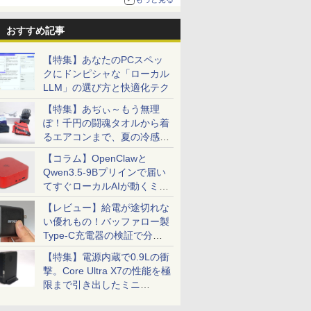
おすすめ記事
【特集】あなたのPCスペッ
クにドンピシャな「ローカル
LLM」の選び方と快適化テク
【特集】あぢぃ～もう無理
ぽ！千円の闘魂タオルから着
るエアコンまで、夏の冷感グ
ッズ一挙紹介
【コラム】OpenClawと
Qwen3.5-9Bプリインで届い
てすぐローカルAIが動くミニ
PC「SER9 Pro」
【レビュー】給電が途切れな
い優れもの！バッファロー製
Type-C充電器の検証で分か
ったこと
【特集】電源内蔵で0.9Lの衝
撃。Core Ultra X7の性能を極
限まで引き出したミニ
PC「GPD BOX」