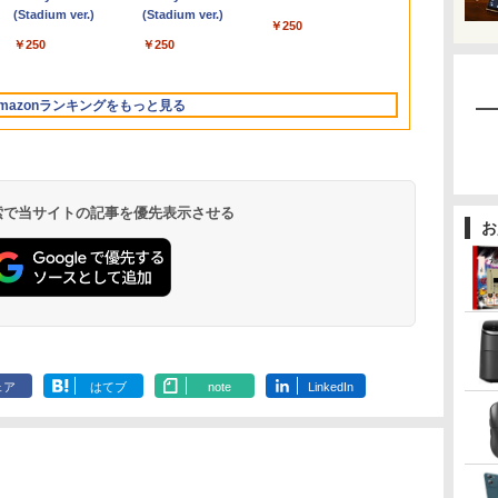
 カ
ニ
さ
NVMe式256GB-SSD カ
N150/メモリ 8GB/SSD
軽減 パネル 178度 広角
SSD256GB/無線
DVD 搭載｜Core i5 第
ディスプレイ パソコン
SSD256GB
3060/3070 SFF 22イン
NVMe式256G
ベアボーンキ
1080P 23.8
Liberty 5 ミッドナイ
(Stadium ver.)
ード版】AOKIMI ワ
(Stadium ver.)
REDMI Buds 8 Lite ワ
タ
メラ 無線 Office付き
256GB/VESA) ミニPC
高解像度目に優しいフ
LAN/Win11Pro-64bit】
7世代 メモリ 8GB SSD
モニター PCモニター
Windows11 WPS
チ液晶セッ Office付き
メラ 無線 Off
DDR4 SODI
144Hzリフ
￥250
トブラック
イヤレスイヤホン
イヤレスイヤホン
パ
ー
Win11【中古ノートパ
LN150W-8/256-
リッカーフリー (PS5確
中古/送料無料 ※沖縄、
256GB｜店長厳選
フルハイビジョン 21イ
Office付き 初期設定済
Windows11 メモリ
Win11【中
リ、 2.5G/Wi-
ート sRGB99%
￥250
￥250
bluetooth イヤホン
Bluetooth 5.4 ノイズ
4K
 中
ー
ソコン 中古パソコン 中
W11Pro(N150)
認済み/HDMI/VGA/3年
離島を除く
Lenovo ThinkPad
ンチ 液晶モニター ア
み 14インチ フルHD ノ
8GB/16GB/32GB
ソコン 中古パ
6/Bluetooth 
万色 300nits
￥14,990
￥1,964
￥2,980
V12 小型軽量 ブルー
キャンセリング ANC
す
c
古PC】送料無料 あす
保証)
15.6型 Bluetooth Wi-
イリスオーヤマ DT-JF
ートPC 初心者 学生 在
SSD256GB/512GB/
古PC】送料無
HDMI 2.1/DP
ブルーライト
トゥースHi-Fi 最大
36時間再生
対
楽対応 即日発送
Fi 無線｜中古 パソコン
* 安心延長保証対象
宅ワーク テンキー Wi-
1TB DisplayPort 2画
楽対応 即日発
1.4/TYPE-
TÜV認証 目
mazonランキングをもっと見る
36時間再生 ぶるーと
en
応可
（Windows10も対応可
中古PC Word Excel
Fi Bluetooth HDMI 軽
面同時出力 WIFI子機
（Windows
力対応ミニpc
調整可能なス
ゅーす コードレス
能 Win10）
量 持ち運び 安い
付 USB3.0中古デスク
能 Win10）
VESA
ENCノイズキャンセ
/N150
トップパソコン
リング 自動ペアリン
グ Type-C充電 マイ
ク付き 防水 タッチ式
 検索で当サイトの記事を優先表示させる
音量調整 スポーツ/通
お
勤/通学/WEB会議(ホ
ワイト)
by Amazon 天然水
ONE PIECE モノクロ
by Amazon 炭酸水
HUNTER×HUNTER
コカ・コーラ やかんの
スーパーの裏でヤニ吸
ラベルレス 2L×9本
版 115 (ジャンプコミ
ラベルレス 500ml
モノクロ版 39 (ジャ
麦茶 from 爽健美茶 ラ
うふたり 9巻 (デジタル
ックスDIGITAL)
×24本 強炭酸水 ペッ
ンプコミックス
ベルレス
版ビッグガンガンコミ
￥1,117
ェア
はてブ
note
LinkedIn
水
トボトル 500ミリリ
DIGITAL)
650mlPET×24本
ックス)
￥594
￥1,625
￥572
￥2,009
￥810
ットル (Smart
Basic)