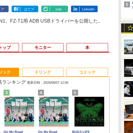
ェア
はてブ
note
LinkedIn
1、FZ-T1用 ADB USBドライバーを公開した。
トップ
モニター
本
3
3
3
3
4
4
4
4
5
5
5
5
6
6
6
6
ジック
ドリンク
コミック
れ筋ランキング
更新日時：2026/08/07 12:06
ン
ン
ぜ
良品 15.6インチ HP
MINISFORUM｜ミニ
★Gigastone モニター
コレクション・台湾の
FUJITSU/富士通
レビュー投稿 5年保証
【公式限定2年保証】
和山やま作品4冊セッ
＼11日まで限定価格／
グリーンハウス 7型ワ
施設基準パーフェクト
【全品最大2500円OFF
良品 フルHD 
【新品★20％
【楽天1位!1,6
世界の超富裕
】
ニ
Notebook 250G7
スフォーラム 超小型
21.45インチ ディスプ
モダニズム（第6巻）
ESPRIMO
｜MS Office 2024
モニター 21.5インチ フ
ト 小冊子＆アクリルス
ノートパソコン 新品
イド液晶 電子POP 取
ブック 2026年度版 [
クーポン】【新品マウ
チ HP 250G7
ン】MINISFO
OFFクーポン 8
いる「最初の
能
0P
か
Windows11 超高性能
デスクトップパソコン
レイ PCモニター VESA
衛生と病院 [ 鈴木哲造 ]
G6012/MX【第12世代
H&B 搭載｜中古ノート
ルhd 高画質 100Hz VA
タンド付き特装版 （ビ
福袋 6点セット Intel
付金具付き ホワイト
一般社団法人日本施設
ス＋新品キーボード
Windows11
1390ミニP
20:00-8/11 0
作り方 [ 小原
イ
を
第10世代Core i5-
LN150W(Windows 11
モニタ ノングレア フル
Intel Core i5-
パソコン Windows11
ノングレア 非光沢 ス
ームコミックス） [ 和
Pentium GOLD 6500Y
GH-EP7F-WH
基準管理士協会 ]
付】Core i7 第8世代
第10世代Core 
Core i9-139
Xiaomi Monit
￥29,689
￥49,800
￥9,980
￥19,800
￥55,000
￥29,800
￥9,999
￥11,000
￥29,999
￥10,970
￥22,000
￥54,999
￥30,789
￥88,999
￥12,580
￥2,200
ュ
ジ
1035G1 8GB 爆速
Pro/Intel Processor
HD 75Hz ブルーライト
12500T/16GB(DDR4)/M.2
Office付｜テンキー
ピーカー内蔵 3年保証
山 やま ]
メモリ8GB
[GHEP7FWH]
Dell OptiPlex
1035G1 8GB
16GB+500/3
2026 ディス
.
Anker Soundcore
On My Road
【2026年アップグレ
On My Road
Xiaomi シャオミ
BUGS LIFE