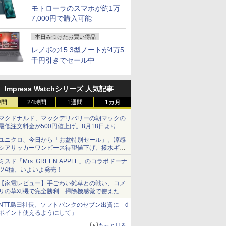
モトローラのスマホが約1万
7,000円で購入可能
本日みつけたお買い得品
レノボの15.3型ノートが4万5
千円引きでセール中
Impress Watchシリーズ 人気記事
時間
24時間
1週間
1カ月
マクドナルド、マックデリバリーの朝マックの
最低注文料金が500円値上げ。8月18日より
1,500円から受付
ユニクロ、今日から「お盆特別セール」。涼感
シアサッカーワンピース待望値下げ、撥水ギア
ショーツは1990円に
ミスド「Mrs. GREEN APPLE」のコラボドーナ
ツ4種、いよいよ発売！
【家電レビュー】手ごわい雑草との戦い、コメ
リの草刈機で完全勝利 掃除機感覚で使えた
NTT島田社長、ソフトバンクのセブン出資に「d
ポイント使えるようにして」
もっと見る