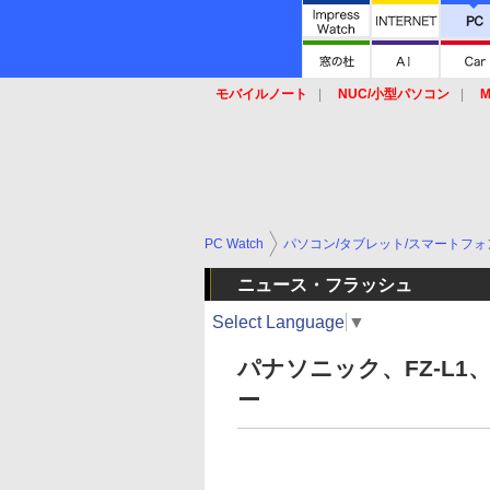
モバイルノート
NUC/小型パソコン
M
SSD
キーボード
マウス
PC Watch
パソコン/タブレット/スマートフォ
ニュース・フラッシュ
Select Language
▼
パナソニック、FZ-L1、F
ー