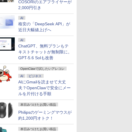
COSORIのエアフライヤーが
2,000円引き
AI
格安の「DeepSeek API」が
近日大幅値上げへ
AI
ChatGPT、無料プランもテ
キストチャットが無制限に。
GPT-5.6 Solも改善
OpenClawで試したいアレコレ
AI
ビジネス
AIにGmailを読ませて大丈
夫？OpenClawで安全にメー
ルを片付ける手順
本日みつけたお買い得品
Philipsのゲーミングマウスが
約1,200円オトク！
本日みつけたお買い得品