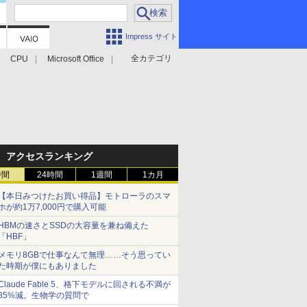
Impress サイト
全カテゴリ
CPU
Microsoft Office
アクセスランキング
時間
24時間
1週間
1カ月
【本日みつけたお買い得品】モトローラのスマ
ホが約1万7,000円で購入可能
HBMの速さとSSDの大容量を兼ね備えた
「HBF」
メモリ8GBで仕事なんて無理……そう思ってい
た時期が僕にもありました
Claude Fable 5、格下モデルに回される不満が
85%減。生物学の質問で