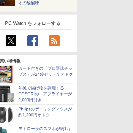
B-SSD カ
ット、
インチ
ーセーフ HDMI LGエ
NVMe式256GB-SSD カ
位】Radeon 780M(単
1920*1080 FHD ゲーミ
NVMe式256GB-SSD カ
SSD 512GB NVIDIA
14/15.6インチ型ワイド
Direct DT Windows
ベゼル】pcモニター
元パーティーメンバー
向け Wind
生活応援 
オの醍醐味
ice付き
MM×2メモ
レッシュレ
レクトロニクス PCモ
メラ 無線 Office付き
体GPU級性能)｜
ングモニター 非光沢 VA
メラ 無線 Office付き
RTX A2000 GDDR6
液晶 フルHD 第14世代
11 Home Core Ultra 5-
1920*1080 FHD パソコ
と世界に復讐＆『ざま
設定済 W
デスクトップ
古ノートパ
Fi
 1670
ニター 24MS500-B
Win11【中古ノートパ
128GB DDR5拡張可能
角度調整 VESA
Win11【中古ノートパ
12GB Windows11 Pro
CPU intel N3450 Core
225 メモリ 16GB SSD
ン モニター 非光沢 チ
ぁ！』します！【電子
zoom 日
原神対応 メ
ソコン 中
5.2、
 ΔE＜1 低
24MS500B 新品 VESA
ソコン 中古パソコン 中
｜USB4×2｜4画面8K｜
Freesync
ソコン 中古パソコン 中
4コア win11pro 中古デ
i5 i7 メモリ8GB~32GB
1TB 可能 24インチモ
ルト VESA Freesync
書籍】
ド 14.1型 I
SSD1TB W
料 あす
 大画面
規格
古PC】送料無料 あす
デュアル2.5G LAN｜3
pc/switch/ps4/ps5/xbox
古PC】送料無料 あす
スクトップパソコン 中
SSD128GB~1TB WEB
ニター 1年保証 送料無
スピーカー内蔵
Celeron
キーボード
PC Watch をフォローする
送
C、3画面出
にやさしい
楽対応 即日発送
年保証｜Win11 Pro｜
スピーカー内蔵
楽対応 即日発送
古PC z4g4 中古ワーク
カメラ テンキー付き
料 【NortonP】
kksmart 1+1年保証
SSD1TB(
線LAN 
10も対応可
タンド
（Windows10も対応可
在宅/クリエイター/ゲー
（Windows10も対応可
ステーションhp 中古パ
大容量 大画面 zoom軽
バッテリー
き パソコン
能 Win10）
ミング向け mini pc
能 Win10）
ソコンwindows11
量 初心者向け
学生 プレ
心者 1年
16GB+1TB
向け
新品
買い得情報
カード付きの「プロ野球チッ
プス」が24袋セットでオトク
熱風で揚げ物を調理する
COSORIのエアフライヤーが
2,000円引き
Philipsのゲーミングマウスが
約1,200円オトク！
モトローラのスマホが約1万