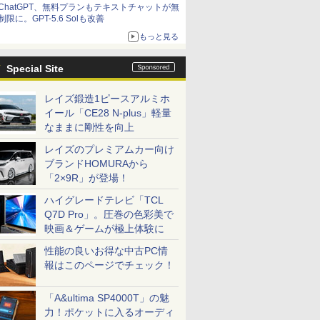
ChatGPT、無料プランもテキストチャットが無
制限に。GPT-5.6 Solも改善
もっと見る
Special Site
レイズ鍛造1ピースアルミホ
イール「CE28 N-plus」軽量
なままに剛性を向上
レイズのプレミアムカー向け
ブランドHOMURAから
7
7
7
7
8
8
8
8
9
9
9
9
10
10
10
10
「2×9R」が登場！
ハイグレードテレビ「TCL
Q7D Pro」。圧巻の色彩美で
映画＆ゲームが極上体験に
性能の良いお得な中古PC情
15.6イン
クーポ
00円
層がして
【リフレッシュレート
中古美品 15.6インチ
「28%クーポンで
[新品]ブルーロック (1-
新発売 [1+1年保証] モニ
良品 15.6インチ HP
【エントリーでポイン
【3千円以上送料無料】
楽天ランキング1位★
【P10倍】&【40,000円
ホワイト・シリーズ！
信じていた仲間達にダ
【新品】【
【マラソン
ASUS エ
角川まんが
報はこのページでチェック！
RUM M1-
/4
1億円」の
100Hz】LG モニター
HP Notebook 250G7
97,848円」GEEKOM
39巻 最新刊) 全巻セッ
ター 100Hz 21.5インチ
Notebook 250G7
ト10倍】 Aランク 良品
古川優香が本気で作っ
三年保証 新品 ノート
クーポン】【国内生
モニター 白 21.5インチ
ンジョン奥地で殺され
位！】ノー
冷ファンへ
晶ディスプレ
ズ 日本の
 超高性能
C、インテル
1:59】
 正徳 ]
23.8インチ フルHD
Windows11 超高性能
A7 Max ミニPC AMD
ト
23.8インチ 27インチ pc
Windows11 超高性能
HP Z4 G4 ワークステ
た!ショルダーバッグ
パソコン パソコン
産・公式】 新品 NEC
23.8インチ 100Hz
かけたがギフト『無限
新品第13
ップ中！
Care [ 27
巻+別巻5
「A&ultima SP4000T」の魅
i5-
00HX、
or A24i
IPS 液晶モニター ブル
第10世代Core i5-
Ryzen 9 7940HS搭載
モニター 1ms応答 パソ
第10世代Core i5-
ーション Xeon W-2223
Office付き
デスクトップパソコン
200Hz ゲーミングモニ
ガチャ』でレベル9999
ノートPC O
RTX5060×C
HD(1920×1
[ 山本 博文
￥11,440
￥30,789
￥135,900
￥22,836
￥11,999
￥31,889
￥121,000
￥5,489
￥34,680
￥182,661
￥12,799
￥792
￥29,800
￥239,875
￥15,800
￥23,760
力！ポケットに入るオーディ
 爆速
2GB+1TB/
プレイ
ーライト低減 フリッカ
1035G1 8GB 爆速
【8745HS/H255より上
コン モニター
1035G1 8GB 爆速
メモリ32GB NVMe
Windows11搭載
office付き LAVIE
ター【1ms応答 2mm
の仲間達を手に入れて
ノートパソ
代】ゲーミ
ド ] VA2