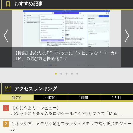
おすすめ記事
【特集】あなたのPCスペックにドンピシャな「ローカル
LLM」の選び方と快適化テク
●
●
●
●
●
アクセスランキング
1時間
24時間
1週間
1カ月
【やじうまミニレビュー】
ポケットにも楽々入るロジクールの2つ折りマウス「Mobi
Fold」。その気になるギミックとは？
キオクシア、メモリ不足をフラッシュメモリで補う拡張モジュー
ル