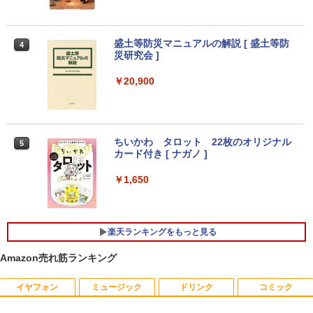
端子D-sub(VGA)/DisplayPort【整備済
【今だけ】全品ポイント10倍 お買い物マ
【Core i3(3.6GHz)/8GB/500GB HDD/Wi
3
み中古品】
ラソン★8/4～8/11★中古パソコン ノー
n11Pro】 HP 当社3ヶ月間保証 イオシス
トPC hp ProBook 450 G7 Core i3 1011
0U メモリ16GB 中古SSD 2.5インチ500
￥6,980
盛土等防災マニュアルの解説 [ 盛土等防
￥18,800
4
GB Windows11 Pro 64bit【送料無料】
災研究会 ]
【1年保証】
￥20,900
￥29,800
【選べる2色 コスパ抜群】モバイルモニ
中古パソコン | HP | ProOne 600 G5 All-i
4
4
ター 15.6インチ フルHD 100%sRGB 非
n-One | Windows11 | 一体型 | 一年保証
光沢IPS パネル Type-C対応 miniHDMI V
| 第9世代 | Core i3 9100T 3.1(～最大3.7)
ESA対応 650g/889g 2色から選択可能 モ
GHz | MEM:8GB | SSD:256GB(NVMe) |
ニター サブディスプレイ テレワーク 在
ちいかわ タロット 22枚のオリジナル
【Windows11】【15.6型大画面】【コス
DVD-ROM | 無線LAN:なし | Webカメラ
5
4
宅勤務 UPERFECT
カード付き [ ナガノ ]
パ重視モデル】 TOSHIBA dynabook B5
内蔵 | フルHD | Win11Pro64Bit | ACアダ
5 第8世代 Core i5 8250U/1.60GHz 16G
プター付属
B SSD256GB M.2 スーパーマルチ Wind
￥8,999
￥1,650
ows11 64bit WPSOffice 15.6インチ HD
￥19,980
カメラ テンキー 無線LAN 中古パソコン
ノートパソコン PC Notebook
HumanCentric マウンティングブラケッ
5
楽天ランキングをもっと見る
￥30,500
ト インテルNUC対応 VESAモニターアー
【エントリーでポイント100％還元チャ
5
ム延長プレート NUCミニPCコンピュー
ンス】GMKtec G10 ミニPC【AMD Ryz
Amazon売れ筋ランキング
タ対応
en 5 3500U DDR4 16GB 512GB/256GB/
1T SSD】4C/8T 3.7GHz 64GB 16T拡張
イヤフォン
ミュージック
ドリンク
コミック
良品 フルHD 13.3インチ TOSHIBA dyna
Windows11 Pro 8K/4K 3画面出力 LAN *
￥4,900
5
book G83HU Windows11 卓越性能 第1
2 WiFi5 Bluetooth5.0 Nucbox みにpc