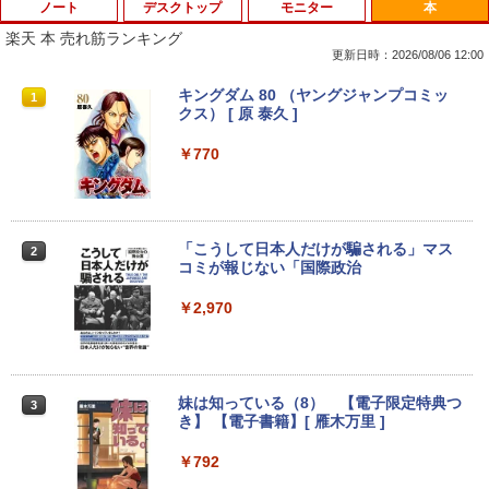
ノート
デスクトップ
モニター
本
楽天 本 売れ筋ランキング
更新日時：2026/08/06 12:00
【中古・Aランク】富士通 ARROWS Tab
Windows10 Pro 64BIT HP EliteDesk 70
【お買い物マラソン 連動ポイントアッ
キングダム 80 （ヤングジャンプコミッ
1
1
1
1
Q7310 Aランク 第10世代 Core i5-10210
5 G2 SFF AMD PRO A4-8350B R5 4GB
プ】エレコム モニターアーム 専用 モニ
クス） [ 原 泰久 ]
U メモリ4GB SSD128GB 13.3型 フルHD
SSD 256GB DVD 中古パソコン デスクト
ターマウントホルダー VESA穴無しモニ
タッチパネル Windows11 Office 2019
ップ
ター用 アームなし ブラック ELECOM D
￥770
純正キーボード・ペン付 整備済み品 送料
PA-DPK1327BK
無料
￥12,800
￥1,850
￥29,800
「こうして日本人だけが騙される」マス
2
コミが報じない「国際政治
【★最大100%ポイント】省スペース ミ
2
ニパソコン デル DELL OptiPlex 3050 M
サンワサプライ モニタアーム CR-LA301
2
新品 ノートパソコン office2019 付き Wi
icro 第6世代 Core i3 メモリ:4GB SSD:1
￥2,970
2
ndows11 Pro オフィス搭載 14.1インチ
28GB USB 3.0 DisplayPort HDMI Wi-fi
￥1,960
WEBカメラ内蔵 【到着後レビューでプレ
無線LAN 2画面同時出力可能 Windows1
ゼント！】 (平日15時までに決済確認が
0 Windows11 ミニデスクトップ ミニPC
取れたら即日出荷)
￥15,800
妹は知っている（8） 【電子限定特典つ
3
￥29,800
き】 【電子書籍】[ 雁木万里 ]
Dell E1715S/17型パソコンPC モニター
3
薄型小型LED液晶モニタ /1280x1024(VG
￥792
A,DP) SXGA HD/VESA準拠/非光沢/入力
中古パソコン HP ProDesk 400 G7 Small
3