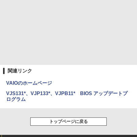
￥250
るーとゅーす コードレス ENCノイズキャン
￥810
セリング 自動ペアリング Type-C充電 マイク
￥1,653
付き 防水 タッチ式音量調整 スポーツ/通勤/通
学/WEB会議(ホワイト)
On My Road (Stadium ver.)
ONE PIECE モノクロ版 115 (ジャンプコミッ
￥1,964
クスDIGITAL)
by Amazon 炭酸水 ラベルレス 500ml ×24本
強炭酸水 ペットボトル 500ミリリットル (Sm
￥250
art Basic)
￥594
Xiaomi シャオミ REDMI Buds 8 Lite ワイヤ
レスイヤホン Bluetooth 5.4 ノイズキャンセ
￥1,625
リング ANC 36時間再生
関連リンク
￥2,980
VAIOのホームページ
VJS131*、VJP133*、VJPB11* BIOS アップデートプ
ログラム
トップページに戻る