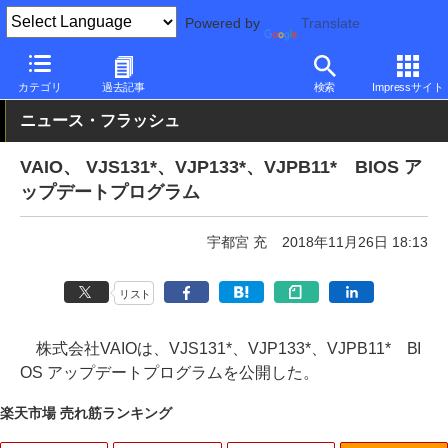
Powered by
Translate
PC Watch
パソコン/タブレット/スマートフォン
モバイルノート
カテゴリ
過去記事
検索
Impressサイト
ニュース・フラッシュ
VAIO、 VJS131*、VJP133*、VJPB11* BIOS ア
ップデートプログラム
宇都宮 充
2018年11月26日 18:13
リスト
株式会社VAIOは、VJS131*、VJP133*、VJPB11* BI
OS アップデートプログラムを公開した。
楽天市場 売れ筋ランキング