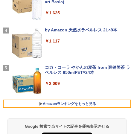
art Basic)
￥-
26 ディスプレイ 1080P 23.8インチ 144
【エントリーでポイント100％還元のチ
Hzリフレッシュレート sRGB99% 1670
3
￥1,625
ノートパソコン Surface Pro 5 高性能第
ャンス】GMKtec ミニpc G3S【Intel N9
万色 300nits ΔE＜1 低ブルーライト 大
3
7世代Core i5-7300U WEBカメラ内蔵 Wi
5 DDR4 8GB 256GB/512GB SSD】 4コ
画面 TÜV認証 目にやさしい 調整可能な
★8月中旬発送予定★ 宇宙兄弟 全巻セ
4
ndows 11 Pro MS 0ffice 2024選択可 1
ア 4スレッド mini pc Windows11 Pro
スタンド VESA
【2026年アップグレード版】AOKIMI ワイヤ
On My Road (Stadium ver.)
ット（全46巻）
2.3型 2K液晶(2560x1440) Wi-Fi Mini-D
最大3.4GHz WIFI5 BT5.0 小型 M.2 2242
レスイヤホン bluetooth イヤホン V12 小型
by Amazon 天然水ラベルレス 2L×9本
P Bluetooth SurfaceConnect USB3.0
ミニパソコン 2画面 超静音 超軽量 高性
軽量 ブルートゥースHi-Fi 最大36時間再生 ぶ
￥12,580
￥250
￥41,225
能 みにpc nucbox 省エネ 小型 コンパク
るーとゅーす コードレス ENCノイズキャン
￥1,117
ト
セリング 自動ペアリング Type-C充電 マイク
￥24,890
付き 防水 タッチ式音量調整 スポーツ/通勤/通
学/WEB会議(ホワイト)
￥51,505
MAXZEN ゲーミングモニター 23.8イン
4
チ 180Hz FHD (1920×1080) HDMI2.1 D
BUGS LIFE
乙女ゲー世界はモブに厳しい世界です
5
￥1,964
MS Office 2024 H&B 搭載｜中古ノート
P1.4 sRGB128％ IPS Adaptive-Sync ブ
コカ・コーラ やかんの麦茶 from 爽健美茶 ラ
4
【共和国編】 02 【電子書籍】[ 三
パソコン Windows11 Office付｜Dynab
ルーライトカット 非光沢 フリッカーフリ
ベルレス 650mlPET×24本
￥250
嶋 与夢 ]
ook B55M Core i5 第8世代 8265U メモ
【中古】HP Pro Mini 400 G9 Core i5-12
ー ホワイト MGM24CH01-F180 マクス
4
リ 8GB SSD 256GB 15.6型 WEBカメラ
500T メモリ16GB SSD256GB Windows
ゼン
Xiaomi シャオミ REDMI Buds 8 Lite ワイヤ
￥2,009
￥924
テンキー HDMI 無線 Wi-Fi 整備済み 新品
11Pro 省スペース 小型 デスクトップPC
レスイヤホン Bluetooth 5.4 ノイズキャンセ
無線マウス セキュリティソフト 無料プレ
リング ANC 36時間再生
￥12,980
ゼント
￥49,500
￥2,980
Amazonランキングをもっと見る
￥29,800
【2K 光沢パネル 超軽量470g】モバイル
5
【展示品・代引不可】 富士通 FUJITSU
モニター 14インチ 2K 2160x1440 3:2 ア
5
デスクトップPC FMV Desktop Fシリー
スペクト 100%sRGB 400cd/m? 光沢IPS
Google 検索で当サイトの記事を優先表示させる
薬屋のひとりごと 17巻 (デジタル版ビッグガ
MS Office 2024 H&B 搭載｜14型 WEB
ズ F55-K1 23.8型/ Core i5-1235U/ メモ
パネル 色鮮やか 470g 超軽量 Type-C対
5
ンガンコミックス)