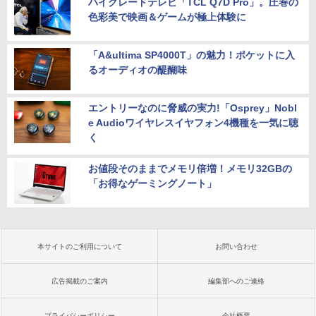
ハイグレードテレビ「TCL Q7D Pro」。圧巻の
色彩美で映画＆ゲームが極上体験に
「A&ultima SP4000T」の魅力！ポケットに入
るオーディオの醍醐味
エントリーなのに脅威の実力!「Osprey」Nobl
e Audioワイヤレスイヤフォン4機種を一気に聴
く
お値段そのままでメモリ倍増！メモリ32GBの
「お得なゲーミングノート」
本サイトのご利用について
お問い合わせ
広告掲載のご案内
編集部へのご連絡
プライバシーポリシー
会社概要