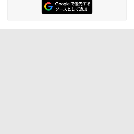
カメラ 指紋認証 搭載モデル｜中古 ノー
リ 16GB/ SSD 512GB/ Windows 11/ 20
応 miniHDMI モニター サブディスプレイ
トパソコン Windows11 Office 付き｜D
24 Office付き/ 2025年1月モデル
テレワーク EVICIV
￥770
ell Latitude 5400｜Core i5 第8世代 以
降 1.60GHz 4コア 8スレッド メモリ 8G
￥149,800
￥12,999
B SSD 256GB｜中古パソコン 中古ノー
トパソコン 中古PC
異世界居酒屋「のぶ」(22) (角川コミックス・
￥29,800
エース)
￥832
ONE PIECE モノクロ版 115 (ジャンプコミッ
クスDIGITAL)
￥594
HUNTER×HUNTER モノクロ版 39 (ジャンプ
コミックスDIGITAL)
￥572