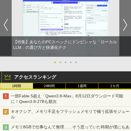
【特集】あなたのPCスペックにドンピシャな「ローカル
LLM」の選び方と快適化テク
●
●
●
●
●
アクセスランキング
1時間
24時間
1週間
1カ月
一部Fable 5超え「Qwen3.8-Max」8月12日ダウンロード可能
に！Qwen3.8-27Bも順次
キオクシア、メモリ不足をフラッシュメモリで補う拡張モジュー
ル
メモリ8GBで仕事なんて無理……そう思っていた時期が僕にもあ