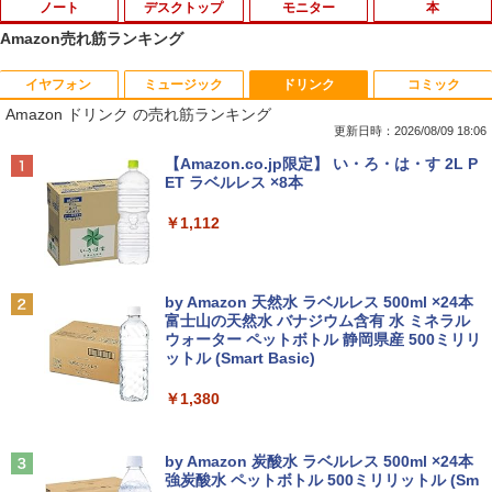
ノート
デスクトップ
モニター
本
Amazon売れ筋ランキング
イヤフォン
ミュージック
ドリンク
コミック
良品 フルHD 12.5インチ SONY VAIO Pr
＼11日まで限定価格／【楽天1位】デス
ec訳あり☆PHILIPS 223V5L HDMI接続
あなたが誰かを殺した （講談社文庫） [
1
1
1
1
Amazon ドリンク の売れ筋ランキング
o PJ VJPJ13C11N / Windows11/ 超高性
クトップパソコン 新品 福袋 5点セット
できます
東野 圭吾 ]
能 第10世代Core i5-1035G1/ 8GB/ 爆速
WPS Office付き 第12世代 Intel Corei3 1
更新日時：2026/08/09 18:06
NVMe式256GB-SSD/ カメラ/ 無線Wi-Fi
2100F メモリ8GB〜32GB SSD256GB〜
￥3,999
￥1,023
Anker Soundcore P40i オフホワイト
BRUCE WAYNE feat. Flo Milli, ATL Jacob
【Amazon.co.jp限定】 い・ろ・は・す 2L P
6/ Office付き/ Win11【中古ノートパソコ
1TB Windows11 事務 在宅ワーク 安い
[Explicit]
ET ラベルレス ×8本
ン 中古パソコン 中古PC】税込送料無料
静音 高スペック デスクトップPC ビジネ
￥7,990
あす楽対応 即日発送
ス オフィス業務 事務作業 デスクワーク
￥250
￥1,112
￥24,990
￥49,210
【超特価】厳選大手メーカー 液晶モニタ
2026年度版 英検3級 過去6回全問題集 [
2
2
ー シークレット 22-23型ワイド フルHD
旺文社 ]
（1920x1080） HDMI指定可 ノングレア
Anker Soundcore P31i ブラック
BRUCE WAYNE feat. Flo Milli, ATL Jacob
by Amazon 天然水 ラベルレス 500ml ×24本
EIZO IIYAMA 三菱 富士通 NEC IO-DATA
￥1,760
[Explicit]
富士山の天然水 バナジウム含有 水 ミネラル
Dell HP PHILIPS等 液晶ディスプレイ
＼マラソン限定値引／福袋 6点セット ノ
【マラソン値引中！ 当日出荷の新品】デ
2
2
ウォーター ペットボトル 静岡県産 500ミリリ
￥5,990
【中古】
ートパソコン 新品 Intel Pentium GOLD
スクトップPC デスクトップパソコン ビ
ットル (Smart Basic)
￥250
6500Y メモリ8GB SSD256GB Windows
ジネス Ryzen5 5600GT Windows11 SS
11 WPS Office付き 初期設定済み 14イン
D256GB メモリ 8GB 1年保証 激安 ゲー
￥4,480
￥1,380
チ フルHD ノートPC 初心者 学生 在宅ワ
ム ゲーミングパソコン ゲーミングPC マ
転生したら第七王子だったので、気まま
3
ーク テンキー Wi-Fi Bluetooth HDMI 軽
インクラフト ヴァロラント eスポーツ 入
に魔術を極めます（24） 【電子書籍】[
量 持ち運び 安い
門用 本体のみ
Anker Soundcore Liberty 5 ミッドナイトブ
見知らぬ糸
石沢庸介 ]
ラック
by Amazon 炭酸水 ラベルレス 500ml ×24本
【500円クーポン＋ポイント最大31.5%還
3
強炭酸水 ペットボトル 500ミリリットル (Sm
￥28,800
￥56,050
￥250
元！】モバイルモニター 15.6 インチ FH
￥825