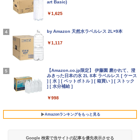
art Basic)
￥14,990
D 1920×1080 1080P Fast IPS パネル 非
光沢 1000:1 高コントラスト 超軽量 600
g スピーカー内蔵 Type-C/HDMI 接続 PS
￥1,625
5/Switch/PC/スマホ対応
【期間限定 ポイントUP＆クーポン配
【エントリーでポイント100％還元のチ
地球の歩き方 スター・ウォーズ [ 地球
3
3
4
布】 Lenovo Chromebook Duet EDU G
ャンス】GMKtec M8 ミニPC【AMD Ryz
【2026年アップグレード版】AOKIMI ワイヤ
On My Road (Stadium ver.)
の歩き方編集室 ]
2 2in1 ノートパソコン 83HKS00M00 Ch
en 5 PRO 6650H 16GB 512GB】4.5GH
レスイヤホン bluetooth イヤホン V12 小型
￥8,490
by Amazon 天然水ラベルレス 2L×9本
romeOS MediaTek Kompanio 838 メモ
z 6コア 12スレッド OCuLink Windows
軽量 ブルートゥースHi-Fi 最大36時間再生 ぶ
￥250
￥2,750
リ4GB eMMC64GB 10.95インチ タッチ
11 Pro LPDDR5 6400MT/s 16T増設 3画
るーとゅーす コードレス ENCノイズキャン
￥1,117
対応 再生品Sランク
面2.5GbpsLAN Bluetooth5.2 WiFi HD
セリング 自動ペアリング Type-C充電 マイク
MI 省エネ ゲーミングpc みにpc minipc
付き 防水 タッチ式音量調整 スポーツ/通勤/通
【新商品特価11699円！8/11 1:59迄】モ
4
8K コンパクト
学/WEB会議(ホワイト)
￥29,800
バイルモニター 15.6インチ ポータブルモ
ニター モバイルディスプレイ 1920×108
On My Road (Stadium ver.)
中小企業診断士2次試験 ふぞろいな合格
5
￥78,248
￥1,964
0 フルHD IPSパネル 非光沢 HDR スピー
答案 エピソード19（2026年版） [ ふぞ
【Amazon.co.jp限定】 伊藤園 磨かれて、澄
カー内蔵 保護カバー付き 軽量 薄型 Type
ろいな合格答案プロジェクトチーム ]
みきった日本の水 2L 8本 ラベルレス [ ケース
￥250
-C ミニHDMI 在宅 テレワーク simplus
超得2,500円OFF&P2倍｜第8世代 office
] [ 水 ] [ ペットボトル ] [ 箱買い ] [ ストック
4
シンプラス SP-MBM156 【送料無料】
付き｜楽天1位 三冠獲得｜豪華特典付き
Xiaomi シャオミ REDMI Buds 8 Lite ワイヤ
] [ 水分補給 ]
￥2,860
｜最大180日保証｜Core i5 第8世代｜中
[VETESA正規販売店]デスクトップパソ
レスイヤホン Bluetooth 5.4 ノイズキャンセ
4
古ノートパソコン Windows11 office付
コン PC 一体型 新品 Windows11 27型 C
￥11,699
リング ANC 36時間再生
￥998
き｜15.6型 テンキー付き｜ノートパソコ
ore i7 第4世代 Office付き メモリ16GB
ンWindows11 第8世代｜ノートパソコン
SSD512GB 初期設定済 ホワイト ブラッ
￥3,480
｜パソコン｜PC｜中古PC
ク
Amazonランキングをもっと見る
【楽天1位常連・超800冠獲得】黒/白 モ
5
￥29,800
￥69,800
ニター 21.5 / 23.8 / 24.5 / 27型 240Hz/2
00Hz /180Hz/165Hz/100Hz ゲーミングモ
ニター 1ms応答 pcモニター パソコン モ
Google 検索で当サイトの記事を優先表示させる
ニター 非光沢 スピーカー内蔵 HDR/Free
薬屋のひとりごと 17巻 (デジタル版ビッグガ