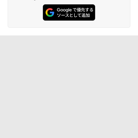
sync/VESA cocopar HG-238
ンガンコミックス)
【エントリーでポイント10倍】 【Cラン
【ポイント10倍：8月3日20時00分から8
5
5
ク 訳あり】中古 ノートパソコン VAIO Pr
月11日01時59分まで】 [ジャンク] mous
o PK 第10世代 Core i5 1035G1 メモリ1
e(マウス) G-Tune E5-165 ゲーミングノ
￥13,999
￥770
6GB SSD 256GB Windows11 Pro 14イ
ートパソコン 2208E5-165-ADLABW11 2
ンチ フルHD FHDカメラ 顔認証 Wi-Fi6
208e5-165-adlabw11 [難あり(D)]
超軽量 バイオ 中古PC
￥79,800
異世界居酒屋「のぶ」(22) (角川コミックス・
￥29,800
エース)
￥832
ONE PIECE モノクロ版 115 (ジャンプコミッ
クスDIGITAL)
￥594
HUNTER×HUNTER モノクロ版 39 (ジャンプ
コミックスDIGITAL)
￥572