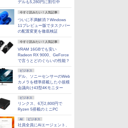
デルも5,280円に割引中
今すぐ読みたい！人気記事
ついに不満解消？Windows
11プレビュー版でタスクバー
の配置変更を徹底検証
今すぐ読みたい！人気記事
VRAM 16GBでも安い
Radeon RX 9000、GeForce
で言うとどのぐらいの性能？
ビジネス
デル、ソニーセンサーのWeb
カメラを標準搭載した小規模
会議向け43型4Kモニター
ビジネス
リンクス、6万2,800円で
Ryzen 5搭載のミニPC
AI
ビジネス
社員全員にAIエージェント、