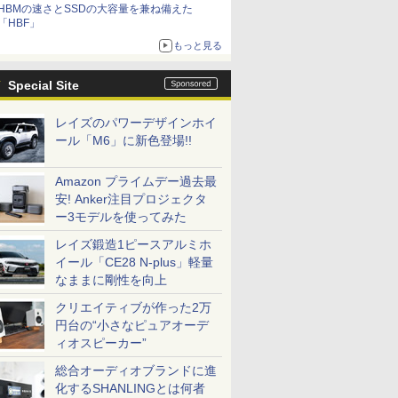
HBMの速さとSSDの大容量を兼ね備えた
「HBF」
もっと見る
Special Site
レイズのパワーデザインホイ
ール「M6」に新色登場!!
Amazon プライムデー過去最
安! Anker注目プロジェクタ
ー3モデルを使ってみた
7
7
7
2
8
8
8
9
9
9
3
10
10
10
レイズ鍛造1ピースアルミホ
イール「CE28 N-plus」軽量
なままに剛性を向上
クリエイティブが作った2万
円台の“小さなピュアオーデ
ィオスピーカー”
13.3イン
48,260円 8/2～10】
液晶ディス
習シリー
＼クーポンでお得!!／
10.1インチ タッチスク
九条の大罪（17） 【電
新品 一体型デスクトップパソコン 27
新品ノートパソコン
【3年保証】モニター
学校ER 子どもの急
★☆エイサー / Acer
【ECサイト限定】
ハイキュー！！ 全巻セ
【期間限定P15倍+最大10
MS Office
【公式限定
水道施設設
inkPad
・WEBカメラ・第10世代
アGWシ
史 全16
【中古・Aランク】
リーン IPS 1540x720
子書籍】[ 真鍋昌平 ]
型フルHD液晶 Windows11 Office付き
VETESA Intel Celeron
21.5インチ 23インチ
病・けが、そのときど
Chromebook 314
JAPANNEXT 23.8イン
ット(1-45巻) （ジャン
ン】 【3年保証】MouseCo
搭載｜中古
モニター 2
（2024年
総合オーディオブランドに進
e-20XJ /
SD256GB｜Office付き
ク
定番セット
DELL Latitude 3520
横長ミニモニター
第4世代 Core i7 メモリ16GB
Windows11 Office付
27インチ フルhd 高画
う考え、どう動くか [
CB314-1H-A14P【ノ
チ IPSパネル搭載
プコミックス） [ 古舘
【写真待】DAIV Z7 SSD1
コン Wind
ルhd 高画質
化するSHANLINGとは何者
￥759
￥27,500
/ 高性能
lex 3280 AIO｜21.5型
2791]
ノートパソコン 第11世
USB-C HDMI ポータブ
SSD512GB USB3.0 超薄型 初期設定済
き メモリ16GB
質 100Hz VA ノングレ
関根一朗 ]
ートパソコン】【送料
180Hz対応 フル
春一 ]
リ64GB Core i7 Windows
Office付｜
ノングレア