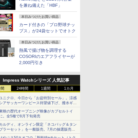
を兼ね備えた「HBF」
本日みつけたお買い得品
カード付きの「プロ野球チッ
プス」が24袋セットでオトク
本日みつけたお買い得品
熱風で揚げ物を調理する
COSORIのエアフライヤーが
2,000円引き
Impress Watchシリーズ 人気記事
時間
24時間
1週間
1カ月
ユニクロ、今日から「お盆特別セール」。涼感
シアサッカーワンピース待望値下げ、撥水ギア
ショーツは1990円に
東映の歴代オープニング映像がカプセルトイ
に。全5種で8月下旬発売
カルディ、オンライン限定「ネコバッグ＆タン
ブラーセット」を一般販売。7月の抽選販売の
当選無効分
はやぶさ50％オフの「新幹線eチケット（トク