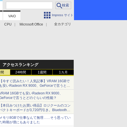
Impress サイト
全カテゴリ
CPU
Microsoft Office
アクセスランキング
時間
24時間
1週間
1カ月
【今すぐ読みたい！人気記事】VRAM 16GBで
も安いRadeon RX 9000、GeForceで言うとど
のぐらいの性能？ - PC Watch
VRAM 16GBでも安いRadeon RX 9000、
GeForceで言うとどのぐらいの性能？
【本日みつけたお買い得品】ロジクールのコン
パクトキーボードが3,720円引き。Bluetoothで3
台接続対応
メモリ8GBで仕事なんて無理……そう思ってい
た時期が僕にもありました