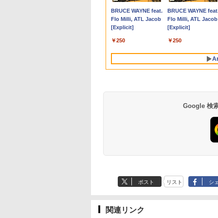
,690
,570
,828
￥200,200
￥47,800
￥16,820
￥19,800
￥50,800
￥8,990
￥5,180
￥14,999
￥11,999
￥69,
】
1920x1080)解像度
アウトレット 返品 送料無料 中古デス
VJPG21 Core i5 第12
ピーカー内蔵 3年保証
Windows11 Office付
IPSフルHD｜Windows11 Pro｜NVMe
ディスプレイ ゲーミン
【DVD×テンキー】富
/180Hz/165Hz/100H
み 
Anker Soundcore
BRUCE WAYNE feat.
Anker Soundcore
BRUCE WAYNE feat
ミングモニター
クトップパソコン 中古パソコン デスク
世代 1235U メモリ
ディスプレイ パソコン
｜スペック Core i5 第
SSD 256GB｜DVD±RW｜Wi-Fi 6・
グモニター デュアルデ
通 LIFEBOOK A577/
ゲーミングモニター
P40i オフホワイト
Flo Milli, ATL Jacob
P31i ブラック
Flo Milli, ATL Jacob
Ei238G180F HDMI
トップパソコン デスクトップ PC
8GB SSD 256GB 13.3
モニター PCモニター
7世代 メモリ 8GB 大
5GHz対応｜Bluetooth｜一体型デスク
ィスプレイ スマホ
7世代 Core i5/メモ
1ms応答 pcモニター
[Explicit]
[Explicit]
1ms(GTG/MPRT)
OFFICE付き
型 FHD 1,920×1,080
フルハイビジョン 21イ
容量 HDD 500GB テ
トップパソコン｜中古PC 180日保証
Android iPhone iPad
リ:4GB/8GB/16GB/SS
パソコン モニター 
￥7,990
￥5,990
 sRGB:100%
WEBカメラ Type-C
ンチ 液晶モニター ア
ンキー DVDドライブ
1年保証 日本語説明書
fi/15.6
沢 スピーカー内蔵
￥250
￥250
5:120Hz接続【2年
HDMI Bluetooth 無線
イリスオーヤマ DT-JF
搭載 CD DVD 再生可
送料無料
型/Office/HDMI/USB3.
HDR/Freesync/VES
】PCモニター 液
Wi-Fi 整備済み 中古PC
* 安心延長保証対象
｜中古パソコン 中古
中古PC 中古ノートパ
cocopar HG-238
A
ニター パソコンモ
中古パソコン
ノートパソコン 中古
コ
ー ジャパンネクス
Microsoft Office 2024
PC オフィス搭載
ン/Windows11/Wind
H&B
Google
by Amazon 天然水
薬屋のひとりごと 17
【Amazon.co.jp限
異世界居酒屋「の
ラベルレス 500ml
巻 (デジタル版ビッグ
定】 い・ろ・は・す
ぶ」(22) (角川コミッ
×24本 富士山の天然
ガンガンコミックス)
2L PET ラベルレス
クス・エース)
ポスト
リスト
シ
水 バナジウム含有 水
×8本
￥1,380
￥770
￥1,112
￥832
ミネラルウォーター
ペットボトル 静岡県
産 500ミリリットル
関連リンク
(Smart Basic)