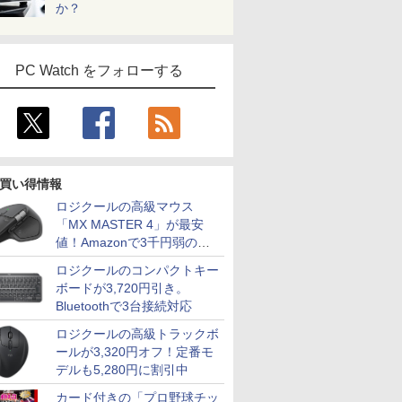
￥39,800
￥16,800
か？
￥69,800
￥39,800
￥11,600
￥3,300
￥39,690
￥17,570
￥25,828
￥200,200
￥47,800
￥16,820
TB/15.6
-5650u/
indows11 Pro｜NVMe
代 Core i5 メモリ
ル セカンダリーディス
み ホワイト/ブラック/ブルー選択可
SSD512GB 15.6型
ア 非光沢 ディスプレイ
無料】
HD(1920x1080)解像度
アウトレット 返品 送料無
VJPG21 Co
ピーカー内
VMe式
｜DVD±RW｜Wi-Fi 6・
16GB 高速 SSD
プレイ スタンド＆スピ
FHD IPS液晶 Wi-Fi テ
パソコンモニター PC
ゲーミングモニター
クトップパソコン 中古パソ
世代 1235
ディスプレ
 カメラ/
luetooth｜一体型デスク
256GB Windows11
ーカー付き ストレッチ
ンキー 軽量 初心者 学
モニター フルハイビジ
JN-Ei238G180F HDMI
トップパソコン デスクトッ
8GB SSD 2
モニター 
ffice付
｜中古PC 180日保証
Pro Microsoft Office
ドバースクリーン Mini
生 ビジネス
ョン 23.8インチ 液晶モ
DP 1ms(GTG/MPRT)
OFFICE付き
型 FHD 1,9
フルハイビ
PC Watch をフォローする
【中古ノート
15.6型 フルHD テンキ
PC (ブラック, 10.1イン
ニター DT-JF アイリス
HDR sRGB:100%
WEBカメラ 
ンチ 液晶
古パソコン
ー Webカメラ Wi-Fi
チ)
オーヤマ *
PS5:120Hz接続【2年
HDMI Blu
イリスオーヤ
込送料無料
Bluetooth 中古PC 初
保証】PCモニター 液
Wi-Fi 整
* 安心延
即日発送
期設定済 整備済み品 送
晶モニター パソコンモ
中古パソコ
料無料
ニター ジャパンネクス
Microsoft 
ト
H&B
買い得情報
ロジクールの高級マウス
「MX MASTER 4」が最安
値！Amazonで3千円弱の割
引
ロジクールのコンパクトキー
ボードが3,720円引き。
Bluetoothで3台接続対応
ロジクールの高級トラックボ
ールが3,320円オフ！定番モ
デルも5,280円に割引中
カード付きの「プロ野球チッ