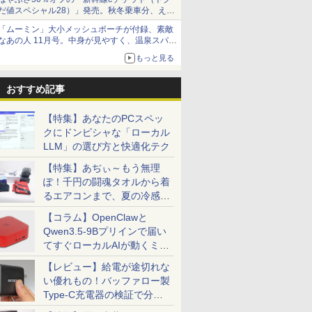
だ値スペシャル28）」発売。秋冬乗車分、えき
ねっと限定
「ムーミン」大小メッシュポーチが付録、素敵
なあの人 11月号。中身が見やすく、温泉スパに
も使える
もっと見る
おすすめ記事
【特集】あなたのPCスペッ
クにドンピシャな「ローカル
LLM」の選び方と快適化テク
【特集】あぢぃ～もう無理
ぽ！千円の闘魂タオルから着
るエアコンまで、夏の冷感グ
ッズ一挙紹介
【コラム】OpenClawと
Qwen3.5-9Bプリインで届い
てすぐローカルAIが動くミニ
PC「SER9 Pro」
【レビュー】給電が途切れな
い優れもの！バッファロー製
Type-C充電器の検証で分か
ったこと