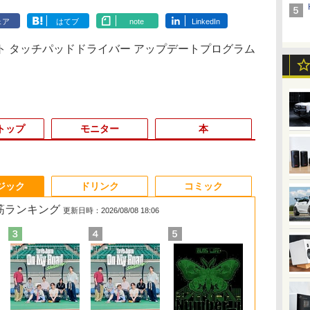
ェア
はてブ
note
LinkedIn
 タッチパッドドライバー アップデートプログラム
トップ
モニター
本
3
3
3
4
4
4
3
5
5
5
6
1
6
6
ジック
ドリンク
コミック
れ筋ランキング
更新日時：2026/08/08 18:06
0
や
 一体型デスクトップパソコン 27
【★最大100%ポイン
液晶ディスプレイ ア
ちいかわ なんか小さ
【P最大31.5%還元！】
【3千円以上送料無
【週末限定999円
【期間限定P15倍+最大10%OFFクーポ
【★最大100%ポイン
IOデータ 3辺フレー
【特典】GIANNA
良品 フルHD 
【クーポン使用で
BenQ 27型
角川まんが学
ター
HD液晶 Windows11 Office付き
ト】【第4世代 Corei7】
イ・オー・データ DI-
くてかわいいやつ（8）
Minifire モニター24イ
料】タッチペンで音が
OFF！】 中古ノート
ン】 【3年保証】MouseComputer
ト】Lenovo ThinkPad
ムレス＆広視野角ADS
HOMMES ISSUE05
チ Lenovo Th
タッチパネル
プレイ アイケ
ズ 日本の歴
7型
代 Core i7 メモリ16GB
富士通
A221DB [ワイド液晶デ
【電子書籍】[ ナガノ ]
ンチ IPS 内蔵スピーカ
聞ける!はじめてずかん
パソコン 中古パソコ
【写真待】DAIV Z7 SSD1024GB メモ
L580/L590/第8世代
パネル液晶ディスプレ
cover 山中柔太朗(B4
X13 Gen2 Typ
i5・16GB・S
リーズ ブラッ
巻+別巻5冊
512GB USB3.0 超薄型 初期設定済
LIFEBOOK/Core i7/メ
ィスプレイ 21.5
ーディスプレイ100Hz
1000 英語つき／小学館
ン 中古 Office付き バ
リ64GB Core i7 Windows 11 Pro 中古
Core i5 /メモ
イ ［21.5型 /フル
サイズ両面ピンナップ)
Windows11
｜DELL OptiP
GW2791 [GW
[ 山本 博文 ]