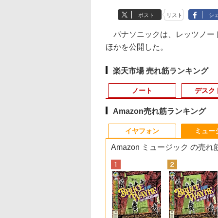
ポスト
リスト
シ
パナソニックは、レッツノート
ほかを公開した。
楽天市場 売れ筋ランキング
ノート
デスク
Amazon売れ筋ランキング
3
10
10
10
1
1
1
1
2
2
2
2
イヤフォン
ミュー
Amazon ミュージック の売
7
エイサー / Acer
Cサイト限定】
キュー！！ 全巻セ
【期間限定P15倍+最大10%OFFクーポ
MS Office 2024 H&B
【公式限定2年保証】
水道施設設計指針
レビュー投稿 5年保証
【クーポン使用で48,260円 8/2～10】
モバイルモニター ミラ
2026年8月発売 予約
【★最大100%ポイン
【楽天1位常連・超80
まほうのにこにこお
新品
付き
omebook 314
ANNEXT 23.8イン
(1-45巻) （ジャン
ン】 【3年保証】MouseComputer
搭載｜中古ノートパソ
モニター 23インチ フ
（2024年版）
｜MS Office 2024
タッチパネル・WEBカメラ・第10世代
ーリング 高画質 10.1イ
mini ミニ 2026年9月号
ト】【新生活応援・
冠獲得】黒/白 モニ
つ [ まいのおやつ ]
型フル
14-1H-A14P【ノ
IPSパネル搭載
ミックス） [ 古舘
【写真待】DAIV Z7 SSD1024GB メモ
コン Windows11
ルhd 高画質 100Hz VA
H&B 搭載｜中古 ノー
i5・16GB・SSD256GB｜Office付き
ンチ IPS液晶 小型 LED
ミルク M!LK MILK
2026】
21.5 / 23.8 / 24.5 / 2
第4世
￥27,500
￥1,650
定済
パソコン】【送料
0Hz対応 フル
]
リ64GB Core i7 Windows 11 Pro 中古
Office付｜VAIO
ノングレア 非光沢 ス
トパソコン
｜DELL OptiPlex 3280 AIO｜21.5型
バックライト モバイル
【Office2019H&B】
240Hz/200Hz
SSD