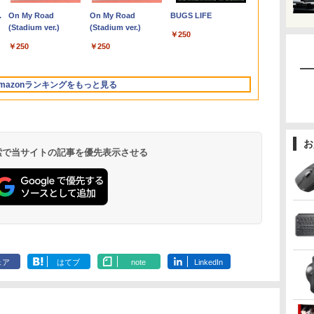
800
￥24,999
￥12,280
￥1,375
￥10,980
￥5,478
￥30,999
￥200,200
￥31,800
￥13,980
￥2,200
￥34,990
￥50,800
￥16,300
￥23,760
士
z
ホワイト/ブラック/ブルー選択可
モ
型/1920×1080/3辺フレ
FHD 1080P VGA ブル
辞典編集部
ッテリー良好 DVDマ
アウトレット 返品 送料無料 中古デス
リ:8GB/16GB/32GB/SSD:256GB/512GB/1
HD(1920×1080) /ワイ
AMD Ryzen 5
IPSフルHD｜W
【RNH】
.
Anker Soundcore
On My Road
【2026年アップグレ
On My Road
Xiaomi シャオミ
BUGS LIFE
第
リ:8GB/16GB/SSD:256GB/512GB/1TB/15.6
ームレス]
ーライト軽減 フリッカ
ルチ 初心者向け 大画
クトップパソコン 中古パソコン デスク
型/Webカメラ/WIFI/無
ド］ ブラック KH-
16GB/ 爆速N
SSD 256GB
Liberty 5 ミッドナイ
(Stadium ver.)
ード版】AOKIMI ワ
(Stadium ver.)
REDMI Buds 8 Lite ワ
型 液晶/Wi-fi/DVD/USB
ーフリー VESA対応 フ
面 ビジネス 仕事 訳あ
トップパソコン デスクトップ PC
線
A221DB
256GB-SSD/
5GHz対応｜B
￥250
トブラック
イヤレスイヤホン
イヤレスイヤホン
D:128GB/256GB/512GB/1TB/Wi-
非光
3.0/Office/中古パソコ
レームレス HDMI1.4／
り Windows11 Pro
OFFICE付き
LAN/Bluetooth/HDMI/USB
無線Wi-Fi6/ O
トップパソコン
￥250
￥250
bluetooth イヤホン
Bluetooth 5.4 ノイズ
ン/中古ノートパソコン/
DP／VGAコントラス
NEC VersaPro
Type-C/中古 パソコン
き/ Win11
￥14,990
￥1,964
￥3,480
V12 小型軽量 ブルー
キャンセリング ANC
0/
A
中古ノート
ト1000:1 チルト調節可
VKT16XZG4 Core i5
中古PC 中古ノートパソ
パソコン 中
トゥースHi-Fi 最大
36時間再生
ソ
PC/Windows11
ビジネス用 【送料無
8GB 15.6インチ 中古
コン Windows11
中古PC】税
mazonランキングをもっと見る
36時間再生 ぶるーと
料】pcモニター (ケー
パソコン ノートパソ
あす楽対応 
ゅーす コードレス
ows10
ブル付）
コン
ENCノイズキャンセ
リング 自動ペアリン
グ Type-C充電 マイ
お
ク付き 防水 タッチ式
 検索で当サイトの記事を優先表示させる
音量調整 スポーツ/通
勤/通学/WEB会議(ホ
ワイト)
by Amazon 天然水
ONE PIECE モノクロ
by Amazon 炭酸水
HUNTER×HUNTER
【Amazon.co.jp限
スーパーの裏でヤニ吸
ラベルレス 2L×9本
版 115 (ジャンプコミ
ラベルレス 500ml
モノクロ版 39 (ジャ
定】 伊藤園 磨かれ
うふたり 9巻 (デジタル
ックスDIGITAL)
×24本 強炭酸水 ペッ
ンプコミックス
て、澄みきった日本の
版ビッグガンガンコミ
￥1,117
ェア
はてブ
note
LinkedIn
トボトル 500ミリリ
DIGITAL)
水 2L 8本 ラベルレス [
ックス)
￥594
￥1,625
￥572
￥998
￥810
ットル (Smart
ケース ] [ 水 ] [ ペット
Basic)
ボトル ] [ 箱買い ] [ ス
トック ] [ 水分補給 ]