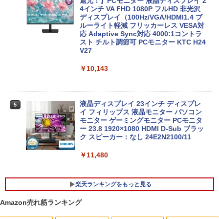
還元！】PCモニター 液晶ディスプレイ 2
4インチ VA FHD 1080P フルHD 非光沢
ディスプレイ（100Hz/VGA/HDMI1.4 ブ
Win11搭載 デスクトップパソコン一体型
4
ルーライト軽減 フリッカーレス VESA対
超得2,000円OFF&P2倍｜レッツノート｜
デスクトップ新品 Office付き 24型フルH
4
応 Adaptive Sync対応 4000:1コントラ
Microsoft office 2019 H&B付き｜中古
D液晶一体型 デスクトップパソコン Core
スト チルト調節可 PCモニター KTC H24
ノートパソコン Windows11 office付｜
i7 3615MQ メモリ16GB SSD512GB US
V27
メモリ8GB SSD256GB｜Panasonic Le
B 3.0 無線搭載 初心者向け 初期設定済み
t's note｜中古ノートパソコン 軽量 薄型
テレワーク応援 在宅勤務
｜モバイルPC｜ノートパソコン B5サイ
￥10,143
ズ｜パソコン｜中古パソコン｜中古PC
￥52,999
￥29,800
液晶ディスプレイ 23インチ ディスプレ
5
イ フィリップス 液晶モニター パソコン
【週末限定999円OFF！】 最新マイクロ
5
モニター ゲーミングモニター PCモニタ
ソフトオフィス2024付き microsoft offi
ー 23.8 1920×1080 HDMI D-Sub ブラッ
MS Office 2024 H&B 搭載｜中古ノート
ce付き 中古パソコン 中古 デスクトップ
5
ク スピーカー：なし 24E2N2100/11
パソコン Windows11 Office付｜Core i5
パソコン 最新オフィス 第10世代 国内メ
第8世代 以降 SSD 512GB メモリ 8GB｜
ーカー 安心サポート 高品質 Windows11
DELL Latitude 3500｜中古パソコン 中
Pro NEC Mate MKH29B-9 Core i7 16G
￥11,480
古 ノートパソコン 無線 15.6インチ HD
B 中古 パソコン デスクトップパソコン
テンキー WEBカメラ Bluetooth HDMI
タイプC｜Word Excel PowerPoint
￥84,000
楽天ランキングをもっと見る
￥33,800
Amazon売れ筋ランキング