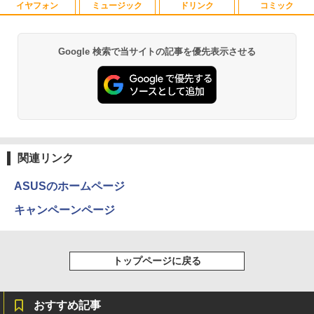
イヤフォン
ミュージック
ドリンク
コミック
MAZZEL 1st photobook with ZEAL [
1
MAZZEL ]
￥4,950
Google 検索で当サイトの記事を優先表示させる
Anker Soundcore P40i オフホワイト
BRUCE WAYNE feat. Flo Milli, ATL Jacob
by Amazon 天然水 ラベルレス 500ml ×24本
薬屋のひとりごと 17巻 (デジタル版ビッグガ
[Explicit]
富士山の天然水 バナジウム含有 水 ミネラル
ンガンコミックス)
ウォーター ペットボトル 静岡県産 500ミリリ
￥7,990
ットル (Smart Basic)
￥250
￥770
信じていた仲間達にダンジョン奥地で殺
2
￥1,380
されかけたがギフト『無限ガチャ』でレ
ベル9999の仲間達を手に入れて元パーテ
Anker Soundcore P31i ブラック
BRUCE WAYNE feat. Flo Milli, ATL Jacob
異世界居酒屋「のぶ」(22) (角川コミックス・
ィーメンバーと世界に復讐＆『ざま
[Explicit]
エース)
関連リンク
【Amazon.co.jp限定】 い・ろ・は・す 2L P
ぁ！』します！【電子書籍】
ET ラベルレス ×8本
￥5,990
￥250
￥832
￥792
ASUSのホームページ
￥1,112
キャンペーンページ
Anker Soundcore Liberty 5 ミッドナイトブ
On My Road (Stadium ver.)
ONE PIECE モノクロ版 115 (ジャンプコミッ
【漫画全巻セット】【中古】NARUTO
3
ラック
クスDIGITAL)
by Amazon 天然水ラベルレス 2L×9本
（ナルト） ＜1〜72巻完結＞ 岸本斉史
￥250
トップページに戻る
￥14,990
￥594
￥1,117
￥20,750
おすすめ記事