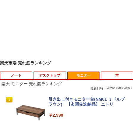
楽天市場 売れ筋ランキング
ノート
デスクトップ
モニター
本
楽天 モニター 売れ筋ランキング
更新日時：2026/08/08 20:00
【★最大100%ポイント】【新生活応援・
中古パソコン | Dell | OptiPlex 3070 SFF
引き出し付きモニター台(NM01 ミドルブ
1
1
1
2026】【Office 2019 H&B】富士通 MU
| Windows11 | デスクトップ | 一年保証 |
ラウン) 【玄関先迄納品】 ニトリ
937/Celeron 3865U/メモリ:4GB/8GB/S
第9世代 | Core i5 9500 3.0(〜最大4.4)G
SD:128GB/256GB/512GB/1TB/13.3型/
Hz | MEM:8GB | SSD:512GB(新品) | DV
￥2,990
フルHD/wifi/HDMI/USB3.0/中古 ノート
Dマルチ | 無線LAN:なし | Win11Pro64Bi
パソコン/モバイルPC/Windows11
t | VGA追加モデル