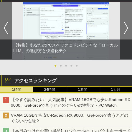
【2026年アップグレード版】AOKIMI ワイヤ
On My Road (Stadium ver.)
HUNTER×HUNTER モノクロ版 39 (ジャンプ
【いたわりセット付き】1年をおいしくす
4
レスイヤホン bluetooth イヤホン V12 小型
コミックスDIGITAL)
by Amazon 炭酸水 ラベルレス 500ml ×24本
こやかに過ごす養生手帳2027 （インプレ
軽量 ブルートゥースHi-Fi 最大36時間再生 ぶ
強炭酸水 ペットボトル 500ミリリットル (Sm
￥250
ス手帳2027） [ 久保奈穂実 ]
るーとゅーす コードレス ENCノイズキャン
art Basic)
￥572
セリング 自動ペアリング Type-C充電 マイク
￥3,080
付き 防水 タッチ式音量調整 スポーツ/通勤/通
￥1,625
学/WEB会議(ホワイト)
BUGS LIFE
スーパーの裏でヤニ吸うふたり 9巻 (デジタル
￥1,964
【特集】あなたのPCスペックにドンピシャな「ローカル
版ビッグガンガンコミックス)
【Amazon.co.jp限定】 伊藤園 磨かれて、澄
【中古】HUNTER×HUNTER(ハンターハ
5
LLM」の選び方と快適化テク
みきった日本の水 2L 8本 ラベルレス [ ケース
￥250
ンター)/漫画全巻セット◆C≪1〜39巻
] [ 水 ] [ ペットボトル ] [ 箱買い ] [ ストック
￥810
（既刊）≫【即納】【コンビニ受取/郵便
Xiaomi シャオミ REDMI Buds 8 Lite ワイヤ
] [ 水分補給 ]
局受取対応】
●
●
●
●
●
レスイヤホン Bluetooth 5.4 ノイズキャンセ
リング ANC 36時間再生
￥998
￥20,900
アクセスランキング
￥3,480
1時間
24時間
1週間
1カ月
【今すぐ読みたい！人気記事】VRAM 16GBでも安いRadeon RX
9000、GeForceで言うとどのぐらいの性能？ - PC Watch
VRAM 16GBでも安いRadeon RX 9000、GeForceで言うとどの
ぐらいの性能？
【本日みつけたお買い得品】ロジクールのコンパクトキーボード