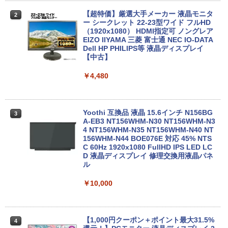
￥9,999
￥34,980
【超特価】厳選大手メーカー 液晶モニタ
2
ー シークレット 22-23型ワイド フルHD
（1920x1080） HDMI指定可 ノングレア
EIZO IIYAMA 三菱 富士通 NEC IO-DATA
LTE対応 中古美品 / タッチ 10.5インチ M
【エントリーでポイント100％還元チャ
2
2
Dell HP PHILIPS等 液晶ディスプレイ
icrosoft Surface GO2 Model.1927 フル
ンス】GMKtec G10 ミニPC【AMD Ryz
【中古】
HD対応WUXGA/ 第8世代CoreM3-8100
en 5 3500U DDR4 16GB 512GB/256GB/
Y/ 8GB/ 爆速NVMe 128GB-SSD/ カメラ/
1T SSD】4C/8T 3.7GHz 64GB 16T拡張
Wi-Fi6/ Office付きWindows11/ Win11
Windows11 Pro 8K/4K 3画面出力 LAN *
￥4,480
中古ノートパソコン 中古パソコン 中古P
2 WiFi5 Bluetooth5.0 Nucbox みにpc
C タブレット 税込送料無料 即日発送
Ryzen 5 N95/N97/N100/4300U/N150よ
り高性能
￥20,990
Yoothi 互換品 液晶 15.6インチ N156BG
3
￥61,999
A-EB3 NT156WHM-N30 NT156WHM-N3
4 NT156WHM-N35 NT156WHM-N40 NT
156WHM-N44 BOE076E 対応 45% NTS
C 60Hz 1920x1080 FullHD IPS LED LC
【期間限定P15倍+最大10%OFFクーポ
3
D 液晶ディスプレイ 修理交換用液晶パネ
ン】 【3年保証】東芝 TOSHIBA DYNAB
HP ProOne 600 G6 AIO 21.5インチ 第1
3
ル
OOK DYNABOOK B65/DN SSD256GB
0世代 Core i5 メモリ16GB Nvme M.2 S
メモリ8GB Core i5 Windows 11 Pro 中
SD 512GB Office付き Webカメラ WiFi
古 アウトレット 返品 送料無料 中古ノー
Type-C Windows11 一体型 中古パソコ
￥10,000
トパソコン 中古パソコン ノートパソコン
ン
ノート ノートPC OFFICE付き
￥48,800
￥27,500
【1,000円クーポン＋ポイント最大31.5%
4