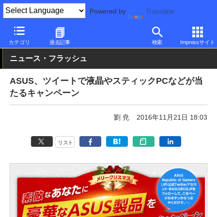
Powered by
Translate
PC Watch
パソコン/タブレット/スマートフォン
NUC/小型パソコ
カテゴリ
過去記事
検索
Impressサイト
ニュース・フラッシュ
ASUS、ツイートで液晶やスティックPCなどが当
たるキャンペーン
劉 尭
2016年11月21日 18:03
リスト