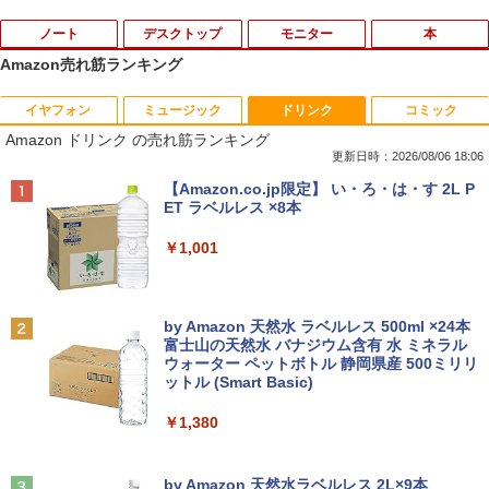
ノート
デスクトップ
モニター
本
Amazon売れ筋ランキング
イヤフォン
ミュージック
ドリンク
コミック
VETESA正規店 新品 ノートパソコン セ
【マラソン限定30%OFF】中古 DELL O
DELL デル E2417H LED液晶モニター 2
ちいかわ なんか小さくてかわいいやつ 全
1
1
1
1
Amazon ドリンク の売れ筋ランキング
ール office付き windows11 マウスセッ
ptiPlex 3060 Micro D10U Core i5 8400
3.8インチワイド ブラック 1920×1080
巻(1-8)セット 全巻新品 蔦屋書店
ト PC 14型 Celeron N3350/J3355 メモ
T 第8世代CPU メモリ8GB SSD256GB
（フルHD） 16:9 IPSパネル LEDバック
更新日時：2026/08/06 18:06
リ8GB/12GB SSD128GB/256GB/512G
Windows11Home 1年保証 レビュー特
ライト付 非光沢 ノングレア 液晶ディス
￥9,900
Anker Soundcore P40i オフホワイト
BRUCE WAYNE feat. Flo Milli, ATL Jacob
【Amazon.co.jp限定】 い・ろ・は・す 2L P
B/1TB 安い 格安 ラップトップ
典：WPS Office Bランク パソコン デス
プレイ ディスプレイポート VGA【中
[Explicit]
ET ラベルレス ×8本
クトップパソコン デル 中古パソコン 中
古】
￥5,990
古デスクトップパソコン PC
￥31,480
￥250
￥1,001
￥5,300
￥24,800
自分の思いを言葉にする こどもアウトプ
2
ット図鑑 [ 樺沢 紫苑 ]
【エントリーでポイント10倍】 ノートパ
2
Anker Soundcore P31i ブラック
BRUCE WAYNE feat. Flo Milli, ATL Jacob
by Amazon 天然水 ラベルレス 500ml ×24本
ソコン 中古 Bランク Win11 Pro カメラ i
送料無料！！【あきばお〜】モバイル モ
￥1,650
2
[Explicit]
富士山の天然水 バナジウム含有 水 ミネラル
5 第10世代 dynabook G83/FU 8GBメモ
【★最大100%ポイント】HP EliteDesk
ニター 車載 オンダッシュ 7インチ IPS ポ
2
ウォーター ペットボトル 静岡県産 500ミリリ
￥4,990
リ 256GB SSD 13.3インチ 軽量ノートパ
600/800 G2 SFF 第6世代 Corei7-6700
ータブル ディスプレイ HDMI【smtb-u】
ットル (Smart Basic)
￥250
ソコン Wi-Fi6 軽い B5 ダイナブックノー
メモリ8GB 高速新品 SSD256GB+HDD5
トパソコン windows11pro win11pro 初
00GB Windows11 DVDマルチドライブ
￥6,000
￥1,380
期設定済 office付き 中古ノートPC
正規版Office付き Windows10 変更可 V
学研特別支援教材 WAVES ウェーヴス
3
GA DisplayPort HDMI 2画面同時出力可
『見る力』を育てるビジョン・アセスメ
能 中古パソコン デスクトップ
Anker Soundcore Liberty 5 ミッドナイトブ
On My Road (Stadium ver.)
￥34,800
ント 株式会社 Gakken検査 テスト 数字
ラック
by Amazon 天然水ラベルレス 2L×9本
形 書く 練習問題 ドリル トレーニング 学