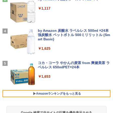
【送料無料】TF: EIZO FlexScan EV245
3
￥35,999
研
￥250
0 2019年製 超狭額ベゼル 23.8型ワイ
￥14,990
￥1,117
ド フルHD（1920x1080）IPSパネル ノ
￥19,800
【長期保証付】Xiaomi シャオミ REDMI
ングレア(非光沢)【3ケ月保証】
3
Pad 2 6+128GB ラベンダーパープル 11
型Androidタブレット 6GB/128GB/WiFi
Dell OptiPlex 7040 SFF 第6世代 Core i
￥7,980
3
VHU5864JP
7 メモリ16GB SSD 512GB Office付き H
【2026年アップグレード版】AOKIMI ワイヤ
On My Road (Stadium ver.)
DMI Windows11 デスクトップPC 中古
レスイヤホン bluetooth イヤホン V12 小型
by Amazon 炭酸水 ラベルレス 500ml ×24本
大人の科学マガジン あたらしい鳩時計
4
パソコン
軽量 ブルートゥースHi-Fi 最大36時間再生 ぶ
強炭酸水 ペットボトル 500ミリリットル (Sm
￥35,481
[ 大人の科学マガジン編集部 ]
￥250
るーとゅーす コードレス ENCノイズキャン
art Basic)
モバイルモニター 15.6インチ モバイルデ
4
セリング 自動ペアリング Type-C充電 マイク
￥35,800
￥10,780
ィスプレイ 1920*1080 ポータブルモニタ
付き 防水 タッチ式音量調整 スポーツ/通勤/通
￥1,625
ー IPS液晶パネル ブルーカット 自立スタ
学/WEB会議(ホワイト)
【展示品】 Lenovo ノートパソコン Ide
ンド VESA スピーカ内蔵 USBType-C ミ
4
apad Duet 560 Chromebook 13.3型 タ
ニHDMI Sw-itch/PS3/PS4/PS5/Xbox/PC
BUGS LIFE
￥1,964
ッチパネル/ Snapdragon 7c Gen2/ メモ
【期間限定P15倍+最大10%OFFクーポ
コカ・コーラ やかんの麦茶 from 爽健美茶 ラ
4
リ 4GB/ eMMC 128GB/ Chrome OS/ Off
ン】 【3年保証】DELL デル OPTIPLEX
兵庫県政問題 運動篇 声をあげる市民 [
￥8,489
ベルレス 650mlPET×24本
￥250
5
iceなし/ アビスブルー ストームグレー
3090 MICRO SSD256GB メモリ16GB C
ドンマッツ ]
ore i3 Windows 11 Pro 中古 アウトレッ
Xiaomi シャオミ REDMI Buds 8 Lite ワイヤ
￥1,653
ト 返品 送料無料 中古デスクトップパソ
レスイヤホン Bluetooth 5.4 ノイズキャンセ
￥34,800
￥2,200
コン 中古パソコン デスクトップパソコン
リング ANC 36時間再生
液晶ディスプレイ 23インチ ディスプレ
5
デスクトップ PC ミニPC OFFICE付き
イ フィリップス 液晶モニター パソコン
￥2,980
モニター ゲーミングモニター PCモニタ
Amazonランキングをもっと見る
￥49,500
【新品】Windows11 ノートパソコン off
ー 23.8 1920×1080 HDMI D-Sub ブラッ
5
ice付き 15.6インチワイド液晶 フルHD I
ク スピーカー：なし 24E2N2100/11
ntel Pentium GOLD 6500Y メモリ12GB
新品SSD256GB USB3.0 HDMI 日本語配
￥11,480
Google 検索で当サイトの記事を優先表示させる