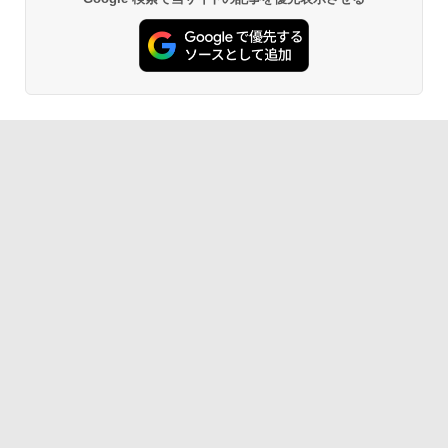
薬屋のひとりごと 17巻 (デジタル版ビッグガ
列キーボード【NC15】
「楽天ランキング1位」 デスクトップパ
5
ンガンコミックス)
ソコン Windows11 Office付き パソコン
新品｜インテル 第14世代 Core i5-4590 i
￥39,800
￥770
5 i7-14700F｜ SSD 256GB～2TB｜メモ
リ 8～64GB DDR4/5｜ デスクトップPC
2年保証 激安 高性能 ゲーム 本体のみ PC
高スペッ 初期設定済み
異世界居酒屋「のぶ」(22) (角川コミックス・
￥45,700
エース)
￥832
HUNTER×HUNTER モノクロ版 39 (ジャンプ
コミックスDIGITAL)
￥572
スーパーの裏でヤニ吸うふたり 9巻 (デジタル
版ビッグガンガンコミックス)
￥810