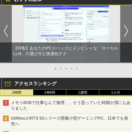
【特集】あなたのPCスペックにドンピシャな「ローカル
LLM」の選び方と快適化テク
●
●
●
●
●
アクセスランキング
1時間
24時間
1週間
1カ月
メモリ8GBで仕事なんて無理……そう思っていた時期が僕にもあ
りました
GMKtecのRTX 50シリーズ搭載小型ゲーミングPC、日本でも発
売へ