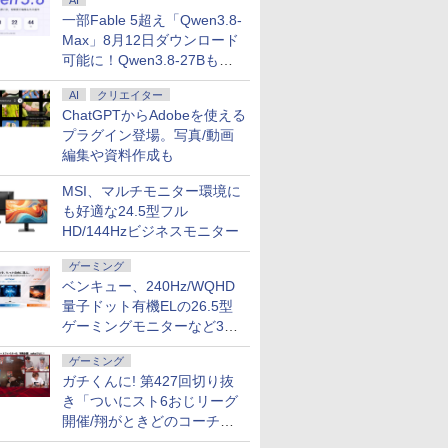
AI
一部Fable 5超え「Qwen3.8-
Max」8月12日ダウンロード
可能に！Qwen3.8-27Bも順
次
AI
クリエイター
ChatGPTからAdobeを使える
プラグイン登場。写真/動画
編集や資料作成も
MSI、マルチモニター環境に
も好適な24.5型フル
HD/144Hzビジネスモニター
ゲーミング
ベンキュー、240Hz/WQHD
量子ドット有機ELの26.5型
ゲーミングモニターなど3機
種
ゲーミング
ガチくんに! 第427回切り抜
き「ついにスト6おじリーグ
開催/翔がときどのコーチ就
任など」