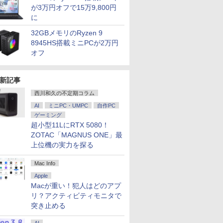
が3万円オフで15万9,800円
に
32GBメモリのRyzen 9
8945HS搭載ミニPCが2万円
オフ
新記事
西川和久の不定期コラム
AI
ミニPC・UMPC
自作PC
ゲーミング
超小型11LにRTX 5080！
ZOTAC「MAGNUS ONE」最
上位機の実力を探る
Mac Info
Apple
Macが重い！犯人はどのアプ
リ？アクティビティモニタで
突き止める