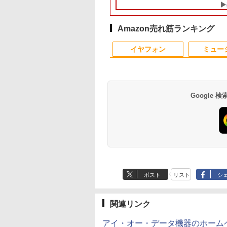
FreeSync 自立無段階スタン
ンを使う方や初心者向
64Bit搭載】DELL
ーフリー VESA対応 フレー
代 Core i5 8265U メ
64GBまで増設 512G
HDMI Adapti
ド VESA対応 給電 映像伝送
け メモリ4GB
Optiplexシリーズ
ムレス HDMI1.4／DP／VGA
リ8GB SSD 256GB
SSD M.2 2242 最大8
ク MAXZEN MG
超薄型 軽量725g スピーカー
HDD320GBまたは
Core i5搭載/4G/新品
コントラスト1000:1 チルト
PCIe Win11 Pro 13.3
Windows11 Pro min
クスゼン
内蔵 Type-C単一接続 パスス
SSD128GB
SSD 120GB/DVD-
調節可 ビジネス用 【送料無
インチ フルHD WWA
pc 4.1GHz WIFI6
Amazon売れ筋ランキング
ルー充電 収納ケース付 サブ
Windows11/10 OS選
ROM/送料無料【オプ
料】pcモニター (ケーブル
LTE Webカメラ 指紋
BT5.2 小型PC VES
モニター
択可 WiFi オフィス付
ション色々有】
付）
認証 顔認証 レノボ
応 ミニパソコン 2画
イヤフォン
ミュー
き ノートPC 1ヶ月保
高性能 みにpc nucb
証 中古パソコン 中古
省エネ デスクトップ
ノートパソコン【中
PC
古】
Google
Anker Soundcore
BRUCE WAYNE feat.
【Amazon.co.jp限
薬屋のひとりごと 17
Anker Soundcore
BRUCE WAYNE feat
by Amazon 天然水
異世界居酒屋「の
P40i オフホワイト
Flo Milli, ATL Jacob
定】 い・ろ・は・す
巻 (デジタル版ビッグ
P31i ブラック
Flo Milli, ATL Jacob
ラベルレス 500ml
ぶ」(22) (角川コミッ
[Explicit]
2L PET ラベルレス
ガンガンコミックス)
[Explicit]
×24本 富士山の天然
クス・エース)
￥7,990
￥5,990
ポスト
リスト
シ
×8本
水 バナジウム含有 
￥250
￥1,112
￥770
￥250
￥1,380
￥832
ミネラルウォーター
ペットボトル 静岡県
産 500ミリリットル
関連リンク
(Smart Basic)
アイ・オー・データ機器のホーム