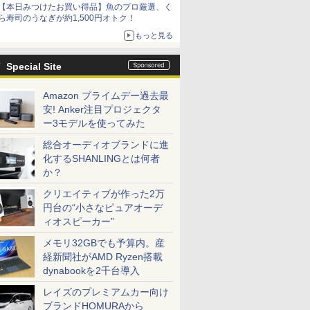
【本日みつけたお買い得品】魚のプロ厳選、く
ら寿司のうなぎが約1,500円オトク！
もっと見る
Special Site
Amazon プライムデー過去最
安! Anker注目プロジェクタ
ー3モデルを使ってみた
総合オーディオブランドに進
化するSHANLINGとは何者
7
2
8
3
7
9
4
10
か？
クリエイティブが作った2万
円台の“小さなピュアオーデ
ィオスピーカー”
メモリ32GBでも予算内。産
.6インチ HP ProBook 450 G9 /
5%還元！】
生したらス
乙女ゲー世界はモブに
ゲーミングモニター モニタ
異世界居酒屋「のぶ」
DELL デル デル プロ 23.8 モ
マイクロソフト 【8/19(水)まで】特別モデル Su
よくわからないけれど
16インチ モバイ
ギルティサ
経新聞社がAMD Ryzen搭載
 10コア 卓越性能 第12世代Core i5-1235u/ メ
モニター24インチ
 異聞 ～
厳しい世界です【共和
ー 24.5インチ 24インチ
(22) 【電子書籍】[ 蝉
ニター -
Laptop 13 インチ・ウイルスバスター EP2-31
異世界に転生していた
レイ モニター 
（21） 【
dynabookを2千台導入
8GB]選択可 爆速NVMe式SSD[ 256GB
ピーカーディスプ
トリニテ
国編】 02 【電子書
180Hz 180hz FHD フリッカ
川 夏哉 ]
E2425HSM(E2425HSM)
スバスター スタンダード【3年版】 プラチナ
ようです（32） 【電子
2.5K 2560×1600 
山本やみー 
/ カメラ/ 無線Wi-Fi6/ Office付き/
D 1080P VGA
セット （シ
籍】[ 三嶋 与夢 ]
ーレス 24.5型 FullHD ブルー
書籍】[ 内々けやき ]
WQXGA 非光沢
レイズのプレミアムカー向け
￥924
￥11,980
￥924
￥14,478
￥153,780
￥792
￥20,940
￥792
古ノートパソコン 中古パソコン 中古PC】税込
軽減 フリッカ
 戸野 タ
ライトカット ノングレア
100%sRGB広色
ブランドHOMURAから