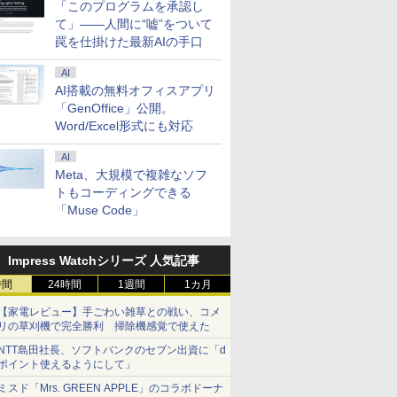
「このプログラムを承認し
て」――人間に“嘘”をついて
罠を仕掛けた最新AIの手口
AI
AI搭載の無料オフィスアプリ
「GenOffice」公開。
Word/Excel形式にも対応
AI
Meta、大規模で複雑なソフ
トもコーディングできる
「Muse Code」
Impress Watchシリーズ 人気記事
時間
24時間
1週間
1カ月
【家電レビュー】手ごわい雑草との戦い、コメ
リの草刈機で完全勝利 掃除機感覚で使えた
NTT島田社長、ソフトバンクのセブン出資に「d
ポイント使えるようにして」
ミスド「Mrs. GREEN APPLE」のコラボドーナ