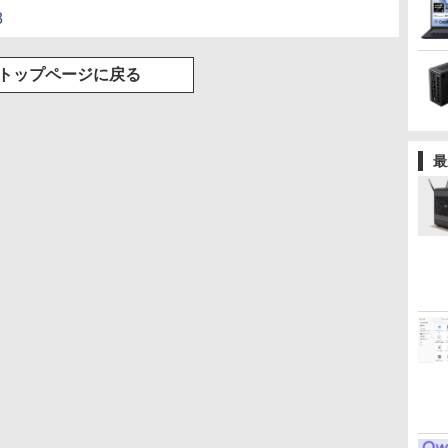
リング 自動ペアリン
8
グ Type-C充電 マイ
ク付き 防水 タッチ式
音量調整 スポーツ/通
勤/通学/WEB会議(ホ
トップページに戻る
ワイト)
最