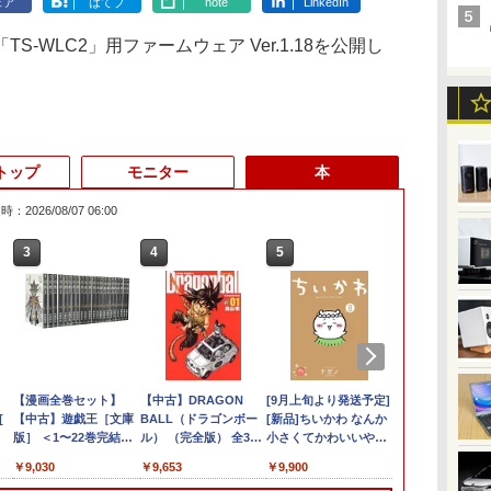
ェア
はてブ
note
LinkedIn
WLC2」用ファームウェア Ver.1.18を公開し
トップ
モニター
本
：2026/08/07 06:00
3
3
3
3
4
4
4
4
5
5
5
6
1
6
ン
ン
ター モニタ
DELL Latitude 5590
[VETESA正規販売店]
【漫画全巻セット】
DELL デル デル プロ 23.8 モ
DELL Latitude 3500
GMKtec GMK-K8
【中古】DRAGON
16インチ モバイル ディスプ
デスクトップPC
[9月上旬より発送予定]
HP / ノートPC / HP
良品 フルHD 15
【P最大31.
【全巻】 転
ン
[
 24インチ
Core i5 8250U
デスクトップパソコン
【中古】遊戯王［文庫
ニター -
Core i5 8265U
PLUS-32/1T-
BALL（ドラゴンボー
レイ モニター 収納ケース付
Ryzen7 5700G メモリ
[新品]ちいかわ なんか
ENVY x360
Windows11/
Minifire 
ライムだった件
パ
 FHD フリッカ
1.6GHz/8GB/256GB(SSD)/15.6W/FWXGA(1366x768)/Win11
PC 一体型 新品
版］ ＜1〜22巻完結＞
E2425HSM(E2425HSM)
1.6GHz/8GB/256GB(SSD)/15.6W/FWXGA(1366x768)/Win11
W11Pro(8845HS)
ル） （完全版） 全34
2.5K 2560×1600 16:10
16GB SSD1TB B550
小さくてかわいいやつ
Convertible 15-
モリー[16GB 
IPS 内蔵ス
魔国暮らしの
FullHD ブルー
画面シミあり【中古】
Windows11 27型 Core
高橋和希
画面キズあり【中古】
巻完結（ジャンプコミ
WQXGA 非光沢IPSパネル
グラボなし
(1-8巻 最新刊) 全巻セ
cp0xxx / AMD Ryzen
512GB ]選択可
レイ100Hz FH
ィ～ 1-14巻
￥16,500
￥69,800
￥9,030
￥14,478
￥16,500
￥124,800
￥9,653
￥20,940
￥148,700
￥9,900
￥17,963
￥50,990
￥10,980
￥10,912
世
ノングレア
【20260709】
i7 第4世代 Office付き
【20260611】
ックスデラックス）
100%sRGB広色域 HDR
ット [入荷予約]
5 / グラフィックボー
Win11【中
ブルーライト
リウスKC） [