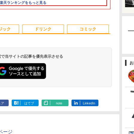
モ
B
ve-Sync ブラッ
メモリ16GB
（コミック） 全巻セッ
FreeSync 自立無段階スタン
ド Advanced Micro
送料無料 即
ーフリー VE
エ ]
楽天ランキングをもっと見る
TB
M25IC03 マ
SSD512GB 初期設定済
ト
ド VESA対応 給電 映像伝送
Devices, Inc.
ムレス HDMI1
i
ホワイト ブラック
超薄型 軽量725g スピーカー
[AMD/ATI] Raven
コントラスト10
N
内蔵 Type-C単一接続 パスス
Ridge [Radeon Vega
調節可 ビジネ
A対
ルー充電 収納ケース付 サブ
Series / Radeon Vega
料】pcモニタ
面
モニター
Mobile Series] 1GB /
付）
ジック
ドリンク
コミック
ox
メモリ 8GB【中古
品】
 検索で当サイトの記事を優先表示させる
お
.
Anker Soundcore
On My Road
by Amazon 炭酸水
ONE PIECE モノクロ
【2026年アップグレ
On My Road
by Amazon 天然水
HUNTER×HUNTER
Xiaomi シャオミ
BUGS LIFE
コカ・コーラ やかんの
スーパーの裏でヤニ吸
Liberty 5 ミッドナイ
(Stadium ver.)
ラベルレス 500ml
版 115 (ジャンプコミ
ード版】AOKIMI ワ
(Stadium ver.)
ラベルレス 2L×9本
モノクロ版 39 (ジャ
REDMI Buds 8 Lite ワ
麦茶 from 爽健美茶 ラ
うふたり 9巻 (デジタル
￥250
トブラック
×24本 強炭酸水 ペッ
ックスDIGITAL)
イヤレスイヤホン
ンプコミックス
イヤレスイヤホン
ベルレス
版ビッグガンガンコミ
￥250
￥250
￥1,117
ェア
はてブ
note
LinkedIn
水
トボトル 500ミリリ
bluetooth イヤホン
DIGITAL)
Bluetooth 5.4 ノイズ
650mlPET×24本
ックス)
￥14,990
￥1,625
￥594
￥1,964
￥572
￥2,980
￥2,009
￥810
ットル (Smart
V12 小型軽量 ブルー
キャンセリング ANC
Basic)
トゥースHi-Fi 最大
36時間再生
36時間再生 ぶるーと
ゅーす コードレス
ENCノイズキャンセ
ページ