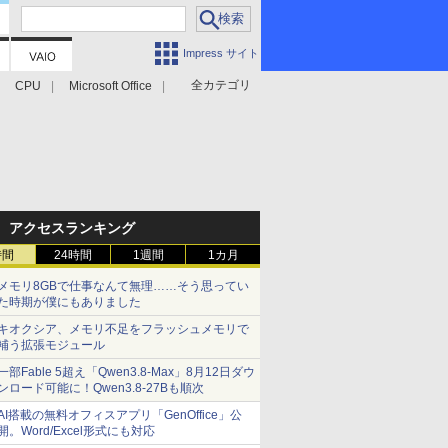
Impress サイト
全カテゴリ
CPU
Microsoft Office
アクセスランキング
時間
24時間
1週間
1カ月
メモリ8GBで仕事なんて無理……そう思ってい
た時期が僕にもありました
キオクシア、メモリ不足をフラッシュメモリで
補う拡張モジュール
一部Fable 5超え「Qwen3.8-Max」8月12日ダウ
ンロード可能に！Qwen3.8-27Bも順次
AI搭載の無料オフィスアプリ「GenOffice」公
開。Word/Excel形式にも対応