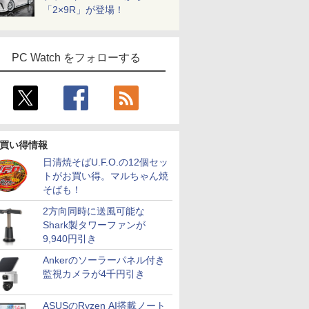
日発送
SA対応 フレー
HDMI Adaptive-Sync ブラッ
FreeSync 自
「2×9R」が登場！
.4／DP／VGA
ク MAXZEN MGM25IC03 マ
ド VESA対応 
00:1 チルト
クスゼン
超薄型 軽量725
ス用 【送料無
内蔵 Type-C単
ー (ケーブル
ルー充電 収納ケ
PC Watch をフォローする
モニター
買い得情報
日清焼そばU.F.O.の12個セッ
トがお買い得。マルちゃん焼
そばも！
2方向同時に送風可能な
Shark製タワーファンが
9,940円引き
Ankerのソーラーパネル付き
監視カメラが4千円引き
ASUSのRyzen AI搭載ノート