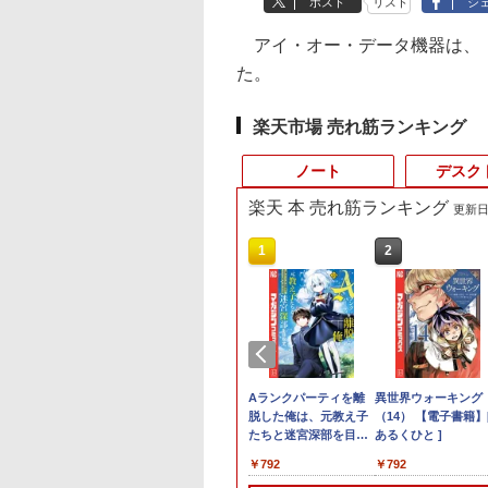
ポスト
リスト
シ
アイ・オー・データ機器は、「TS-
た。
楽天市場 売れ筋ランキング
ノート
デスク
楽天 本 売れ筋ランキング
更新日時
4
10
1
1
1
1
2
2
2
2
プロ 23.8 モ
8/19(水)まで】特別モデル Surface
わからないけれど
16インチ モバイル ディスプ
ギルティサークル
価格重視訳あり ノー
ポイント10倍 中古パソ
【P最大31.5%還元！】
Aランクパーティを離
【エントリーでポイ
【エントリーでポイ
異世界ウォーキング
ゲーミングモニ
インチ・ウイルスバスター EP2-31880+ウイル
界に転生していた
レイ モニター 収納ケース付
（21） 【電子書籍】[
トパソコン Office付き
コン デスクトップパソ
Minifire モニター24インチ
脱した俺は、元教え子
ト10倍】 【Dランク
ト100％還元のチャ
（14） 【電子書籍】
ー 24.5インチ
25HSM)
ンダード【3年版】 プラチナ
です（32） 【電子
2.5K 2560×1600 16:10
山本やみー ]
店長おまかせ 東芝 富
コン Windows
IPS 内蔵スピーカーディスプ
たちと迷宮深部を目指
訳あり】中古 ノート
ス】GMKtec ミニpc
あるくひと ]
180Hz 180hz
】[ 内々けやき ]
WQXGA 非光沢IPSパネル
士通 NEC DELL HP等
11【Office付】
レイ100Hz FHD 1080P VGA
す。（13） 【電子書
ソコン Lenovo
G3 Pro Intel Core i3
ーレス 24.5型 
2
￥20,940
￥792
￥7,800
￥24,800
￥10,980
￥792
￥14,800
￥66,248
￥792
￥11,980
100%sRGB広色域 HDR
Celeron 初めてパソコ
【Windows 11 Pro
ブルーライト軽減 フリッカ
籍】[ ユーリ ]
ThinkPad X390 第8
10110U 16GB DDR4
ライトカット 