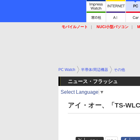
モバイルノート
NUC/小型パソコン
M
SSD
キーボード
マウス
PC Watch
半導体/周辺機器
その他
ニュース・フラッシュ
Select Language
▼
アイ・オー、「TS-WLC2