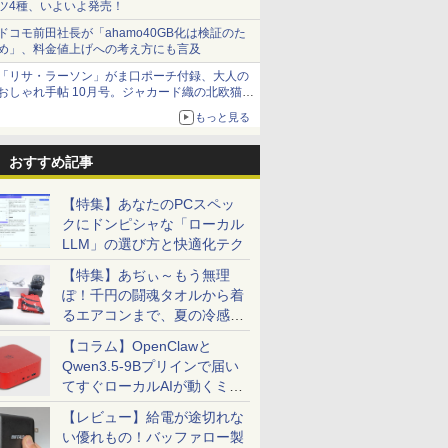
ツ4種、いよいよ発売！
ドコモ前田社長が「ahamo40GB化は検証のた
め」、料金値上げへの考え方にも言及
「リサ・ラーソン」がま口ポーチ付録、大人の
おしゃれ手帖 10月号。ジャカード織の北欧猫デ
ザイン
もっと見る
おすすめ記事
【特集】あなたのPCスペッ
クにドンピシャな「ローカル
LLM」の選び方と快適化テク
【特集】あぢぃ～もう無理
ぽ！千円の闘魂タオルから着
るエアコンまで、夏の冷感グ
ッズ一挙紹介
【コラム】OpenClawと
Qwen3.5-9Bプリインで届い
てすぐローカルAIが動くミニ
PC「SER9 Pro」
【レビュー】給電が途切れな
い優れもの！バッファロー製