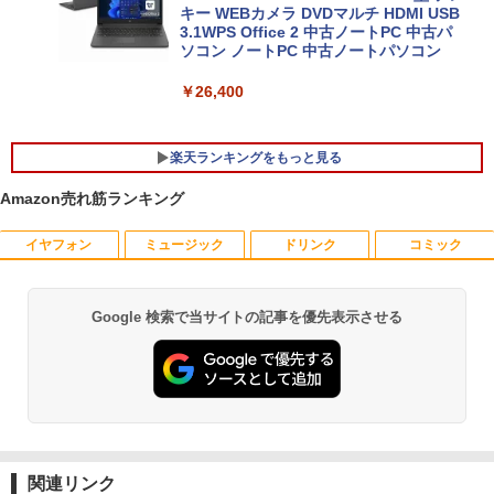
キー WEBカメラ DVDマルチ HDMI USB
3.1WPS Office 2 中古ノートPC 中古パ
ソコン ノートPC 中古ノートパソコン
￥26,400
楽天ランキングをもっと見る
Amazon売れ筋ランキング
イヤフォン
ミュージック
ドリンク
コミック
【★最大100%ポイント】おまかせ 中古
【おまかせ】モニター 23インチ 1920x1
オレンジページ 2026 10/17号増刊＜グレ
1
1
1
パソコン Windows XP Celeron or Core
080 フルHD HDMI PCモニター 中古ディ
ー＞ [雑誌]
2 メモリ 4GB HDD 250GB DVDドライブ
スプレイ
搭載 リフレッシュPC デスクトップ 中古
￥1,689
Google 検索で当サイトの記事を優先表示させる
Anker Soundcore P40i オフホワイト
BRUCE WAYNE feat. Flo Milli, ATL Jacob
by Amazon 天然水 ラベルレス 500ml ×24本
薬屋のひとりごと 17巻 (デジタル版ビッグガ
安心保証 初期設定不要
￥6,600
[Explicit]
富士山の天然水 バナジウム含有 水 ミネラル
ンガンコミックス)
ウォーター ペットボトル 静岡県産 500ミリリ
￥7,990
￥9,980
ットル (Smart Basic)
￥250
￥770
送料無料【中古】剣客商売 1〜54巻 まで
【500円クーポン＋ポイント最大31.5%還
2
2
￥1,380
の全巻セット SPコミックス 大島やすい
元！】モバイルモニター 15.6 インチ FH
ち リイド社（青年コミック）
【中古】純正ATI Apple Radeon HD 577
D 1920×1080 1080P Fast IPS パネル 非
2
Anker Soundcore P31i ブラック
BRUCE WAYNE feat. Flo Milli, ATL Jacob
異世界居酒屋「のぶ」(22) (角川コミックス・
0 1GB ビデオカード Mac Pro デスクト
光沢 1000:1 高コントラスト 超軽量 600
[Explicit]
エース)
関連リンク
【Amazon.co.jp限定】 い・ろ・は・す 2L P
ップ 102C0160200
g スピーカー内蔵 Type-C/HDMI 接続 PS
￥22,000