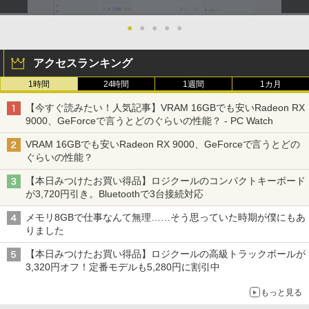
リング ANC 36時間再生
3GHz 16GB 128GB(SSD)+500GB(HDD)
ス】pcモニター 1920*1080 FHD パソコ
Quadro K600 DVD+-RW Windows7 Pro
ン モニター VA非光沢 4000:1 HDMI 角度
●
●
●
●
●
64bit 難有 【中古】【20260325】
￥3,480
調整 VESA Freesync スピーカー内蔵 kk
smart 最強配送 HG-215
￥24,000
アクセスランキング
￥12,399
1時間
24時間
1週間
1カ月
【今すぐ読みたい！人気記事】VRAM 16GBでも安いRadeon RX
9000、GeForceで言うとどのぐらいの性能？ - PC Watch
VRAM 16GBでも安いRadeon RX 9000、GeForceで言うとどの
ぐらいの性能？
【本日みつけたお買い得品】ロジクールのコンパクトキーボード
が3,720円引き。Bluetoothで3台接続対応
メモリ8GBで仕事なんて無理……そう思っていた時期が僕にもあ
りました
【本日みつけたお買い得品】ロジクールの高級トラックボールが
3,320円オフ！定番モデルも5,280円に割引中
もっと見る