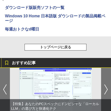
ET ラベルレス ×8本
￥5,990
5/Switch/PC/スマホ対応
￥250
￥832
ダウンロード版販売ソフトの一覧
￥15,007
￥1,112
￥8,490
Windows 10 Home 日本語版 ダウンロードの製品掲載ペ
【特典】GIANNA HOMMES ISSUE05 co
3
ージ
ver 山中柔太朗(B4サイズ両面ピンナッ
Anker Soundcore Liberty 5 ミッドナイトブ
On My Road (Stadium ver.)
ONE PIECE モノクロ版 115 (ジャンプコミッ
プ)
Windows11 中古パソコン EPSON エプ
3
ラック
クスDIGITAL)
by Amazon 天然水ラベルレス 2L×9本
毎週おトクなd曜日
ソン Endeavor ST20E Celeron N3160
アイ・オー・データ機器 ワイド液晶ディ
3
￥250
メモリ8GB HDD500GB 18.5インチ ディ
スプレイ 23.8型/LCD-A241DB
￥2,200
￥14,990
￥594
￥1,117
スプレイ マウス キーボード WPS Office
付き オフィス デスクトップ 90日保証
￥12,370
【中古】
トップページに戻る
転生したら第七王子だったので、気まま
4
【2026年アップグレード版】AOKIMI ワイヤ
On My Road (Stadium ver.)
HUNTER×HUNTER モノクロ版 39 (ジャンプ
￥17,600
に魔術を極めます（24） 【電子書籍】[
レスイヤホン bluetooth イヤホン V12 小型
コミックスDIGITAL)
by Amazon 炭酸水 ラベルレス 500ml ×24本
石沢庸介 ]
【当日発送】I-O DATA アイ・オー・デー
4
おすすめ記事
軽量 ブルートゥースHi-Fi 最大36時間再生 ぶ
強炭酸水 ペットボトル 500ミリリットル (Sm
￥250
タ 5年保証 3辺フレームレス&広視野角A
るーとゅーす コードレス ENCノイズキャン
art Basic)
￥572
DSパネル 23.8型ワイド液晶 ブラック 24
￥825
セリング 自動ペアリング Type-C充電 マイク
【中古】Dospara◆デスクトップPC/Cor
インチ相当 PCモニター LCD-A241DB L
4
付き 防水 タッチ式音量調整 スポーツ/通勤/通
￥1,625
e i5/16GB/2019年/HB//【パソコン】
CDA241DB 【NE直】
学/WEB会議(ホワイト)
BUGS LIFE
スーパーの裏でヤニ吸うふたり 9巻 (デジタル
￥22,660
￥12,720
【3千円以上送料無料】新装版 沈黙の艦
5
￥1,964
版ビッグガンガンコミックス)
コカ・コーラ やかんの麦茶 from 爽健美茶 ラ
隊 全16巻セット
ベルレス 650mlPET×24本
￥250
￥810
￥22,660
【特集】あなたのPCスペックにドンピシャな「ローカル
Xiaomi シャオミ REDMI Buds 8 Lite ワイヤ
￥2,009
モニター 21.5インチ 黒 白 100Hz ゲーミ
5
レスイヤホン Bluetooth 5.4 ノイズキャンセ
LLM」の選び方と快適化テク
hp Z420 Workstation Xeon E5-1660 3.
ングモニター【1ms応答 2mmベゼルレ
5