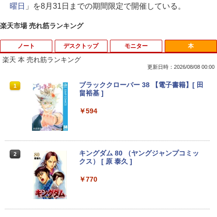
曜日
」を8月31日までの期間限定で開催している。
楽天市場 売れ筋ランキング
ノート
デスクトップ
モニター
本
楽天 本 売れ筋ランキング
更新日時：2026/08/08 00:00
【★最大100%ポイント】【大特価!訳あ
【期間限定10％OFF】【12GB+256G
DELL デル E2318H LED液晶モニター 23
ブラッククローバー 38 【電子書籍】[ 田
1
1
1
1
り!】富士通 LIFEBOOK A576/第6世代 C
B】 【楽天1位連続受賞】NIPOGI mini p
インチワイド ブラック 1920×1080 （フ
畠裕基 ]
ore i3/メモリ:4GB/SSD:128GB/15.6型液
c Intel N5030動作より安定 4C/4T 最大3.
ルHD）IPSパネル LEDバックライト付 非
晶/USB 3.0/VGA/HDMI/DVD/Office/中古
1GHz Win11 Pro SSD ミニパソコン US
光沢 ノングレア 液晶ディスプレイ ディ
￥594
パソコン ノートパソコン Windows11 W
B3.2×4 3画面 4K 高速2.4G/5GWi-Fi BT
スプレイポート VGA VESA準拠【中古】
indows10
4.2 ミニPC ミニパソコン minipc
￥4,980
￥8,999
￥39,980
キングダム 80 （ヤングジャンプコミッ
2
クス） [ 原 泰久 ]
【期間限定10%OFFクーポン 8/12 10時
2
【中古】 店長セレクト おまかせA4ノー
DELL/デル OPTIPLEX 7090 SFF【第11
まで】 モニター 21.5型 液晶ディスプレ
￥770
2
2
トパソコン Windows10 お気軽ノートPC
世代 Core i7-11700/メモリ16GB/M.2 SS
イ ベゼル ディスプレイ 液晶モニター PC
SSD120GB以上 メモリ4GB Celeron搭
D 256GB/Win11Pro/無線LAN/DVD-RW/
モニター 壁掛け フリッカーレス FreeSy
載 液晶15インチ 中古ノートパソコン DV
DP】中古/送料無料 ※沖縄、離島を除く
nc 21.5インチ 角度調節 FullHD ブルー
Dドライブ(内蔵or外付) WPS Office付き
ライトカット VAパネル VESAフル FHD