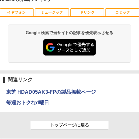
￥36,740
レビュー投稿 5年保証｜MS Office 2024
5
￥12,800
H&B 搭載｜中古 ノートパソコン Windo
ws11 Office付｜スペック Core i5 第7世
イヤフォン
ミュージック
ドリンク
コミック
代 メモリ 8GB 大容量 HDD 500GB テン
キー DVDドライブ搭載 CD DVD 再生可
【正規永久版Office付き】ミニpc ゲーミ
5
｜中古パソコン 中古ノートパソコン 中古
ング AMD Ryzen5 7430U ミニpc 新版小
液晶モニター 23.8型 Dell ディスプレイ
5
Google 検索で当サイトの記事を優先表示させる
PC オフィス搭載
型ゲーミングpc 最大4.3GHz 6C12T DD
Pro 24 純正モニター VESA 対応 リフレ
Anker Soundcore P40i オフホワイト
BRUCE WAYNE feat. Flo Milli, ATL Jacob
【Amazon.co.jp限定】 い・ろ・は・す 2L P
薬屋のひとりごと 17巻 (デジタル版ビッグガ
R4 16GB 512GB SSD ミニpc mini pc 4
ッシュレート 100Hz HDMI DisplayPort
[Explicit]
ET ラベルレス ×8本
ンガンコミックス)
K@60Hz 3画面同時出力 小型pc 静音 高
VGA モニター 液晶 液晶モニター 液晶デ
￥19,800
￥7,990
速 WiFi 6 BT5.2 USB3.2×6/HDMI2.0/Ty
ィスプレイ フルHD IPS デル E2425HM 2
￥250
￥1,112
￥770
pe-C Win11Pro
3.8インチ パソコンモニター 新品
￥79,980
￥13,999
Anker Soundcore P31i ホワイト
BRUCE WAYNE feat. Flo Milli, ATL Jacob
by Amazon 天然水 ラベルレス 500ml ×24本
異世界居酒屋「のぶ」(22) (角川コミックス・
[Explicit]
富士山の天然水 バナジウム含有 水 ミネラル
エース)
関連リンク
ウォーター ペットボトル 静岡県産 500ミリリ
￥5,990
ットル (Smart Basic)
￥250
￥832
東芝 HDAD05AK3-FPの製品掲載ページ
￥1,380
毎週おトクなd曜日
Anker Soundcore Liberty 5 ミッドナイトブ
On My Road (Stadium ver.)
ONE PIECE モノクロ版 115 (ジャンプコミッ
ラック
クスDIGITAL)
by Amazon 天然水ラベルレス 2L×9本
￥250
トップページに戻る
￥14,990
￥594
￥1,117