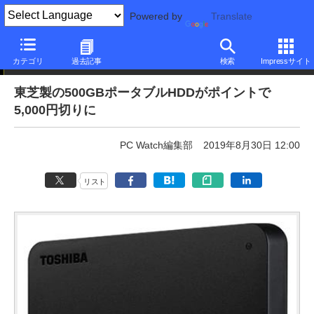
Powered by
Translate
特売! Sponsored by ひかりTVショッピング
カテゴリ
過去記事
検索
Impressサイト
東芝製の500GBポータブルHDDがポイントで
5,000円切りに
PC Watch編集部
2019年8月30日 12:00
リスト