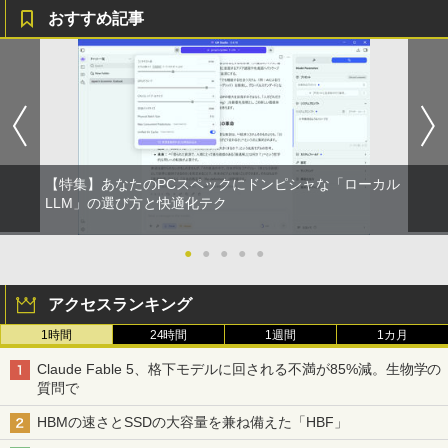
おすすめ記事
【2026年アップグレード版】AOKIMI ワイヤ
On My Road (Stadium ver.)
HUNTER×HUNTER モノクロ版 39 (ジャンプ
レスイヤホン bluetooth イヤホン V12 小型
コミックスDIGITAL)
by Amazon 炭酸水 ラベルレス 500ml ×24本
軽量 ブルートゥースHi-Fi 最大36時間再生 ぶ
強炭酸水 ペットボトル 500ミリリットル (Sm
￥250
るーとゅーす コードレス ENCノイズキャン
art Basic)
￥572
セリング 自動ペアリング Type-C充電 マイク
付き 防水 タッチ式音量調整 スポーツ/通勤/通
￥1,625
学/WEB会議 6.0(オフホワイト)
BUGS LIFE
スーパーの裏でヤニ吸うふたり 9巻 (デジタル
￥2,599
【特集】あなたのPCスペックにドンピシャな「ローカル
版ビッグガンガンコミックス)
コカ・コーラ やかんの麦茶 from 爽健美茶 ラ
LLM」の選び方と快適化テク
ベルレス 650mlPET×24本
￥250
￥810
Xiaomi シャオミ REDMI Buds 8 Lite ワイヤ
￥2,009
●
●
●
●
●
レスイヤホン Bluetooth 5.4 ノイズキャンセ
リング ANC 36時間再生
アクセスランキング
￥3,480
1時間
24時間
1週間
1カ月
Claude Fable 5、格下モデルに回される不満が85%減。生物学の
質問で
HBMの速さとSSDの大容量を兼ね備えた「HBF」