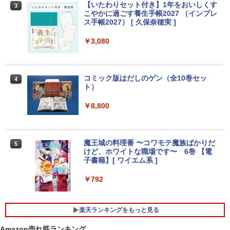
中古パソコン
ノングレア MAXZEN JM22CH02
￥54,000
【いたわりセット付き】1年をおいしくす
3
こやかに過ごす養生手帳2027 （インプレ
￥11,800
￥9,480
ス手帳2027） [ 久保奈穂実 ]
￥3,080
【エントリーでポイント100％還元のチ
3
ャンス】GMKtec M8 ミニPC【AMD Ryz
【★最大100%ポイント】Windows XP
en 5 PRO 6650H 16GB 512GB】4.5GH
【楽天1位!1,600円OFFクーポン 8/4 20:
3
3
おまかせ 高性能 Core i5 高速 SSD128G
z 6コア 12スレッド OCuLink Windows
00-8/11 01:59】Xiaomi Monitor A24i 20
B メモリ4GB 15.6インチ 大画面 DVDド
11 Pro LPDDR5 6400MT/s 16T増設 3画
26 ディスプレイ 1080P 23.8インチ 144
コミック版はだしのゲン（全10巻セッ
4
ライブ 無線LAN 新品マウス付き Office
面2.5GbpsLAN Bluetooth5.2 WiFi HD
Hzリフレッシュレート sRGB99% 1670
ト）
追加可 中古PC ノートパソコン 安心保証
MI 省エネ ゲーミングpc みにpc minipc
万色 300nits ΔE＜1 低ブルーライト 大
8K コンパクト
画面 TÜV認証 目にやさしい 調整可能な
￥8,800
スタンド VESA
￥15,800
￥78,248
￥12,580
魔王城の料理番 〜コワモテ魔族ばかりだ
5
【中古】DELL Inspiron 15 3000(3580)
けど、ホワイトな職場です〜 6巻 【電
4
【Celeron4205U 4G 1T(HDD) WiFi 15L
【ポイント10倍】美品 HP 400 G6 SF 9
子書籍】[ ワイエム系 ]
4
CD(1366x768)】【千葉】保証期間1ヶ月
世代 Core i5 9500 メモリ8GB 16GB 32
＼メーカー5年保証／【最短即日発送】
4
【ランクA】
GB 新品M.2SSD256GB 512GB office付
【新品】モニター 21.5インチモニター デ
￥792
き デスクトップパソコン 中古パソコン P
ィスプレイ PCモニター ASUS 液晶ディ
C Windows11 pro Win11 3画面 PC 800
スプレイ VP229HFZ 22型 1920×1080 応
￥15,980
600 G5 G4 モニタ セット オフィス 2024
答速度1ms リフレッシュレート100Hz IP
楽天ランキングをもっと見る
搭載 選択可 8世代 10世代 DELL 1311a
Sパネル 液晶モニター 5年保証付き 動画
閲覧 仕事 在宅 楽天ランキング4冠
Amazon売れ筋ランキング