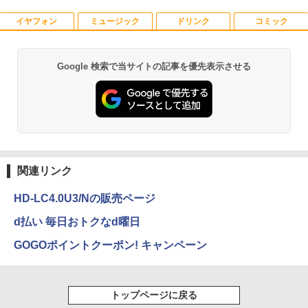
イヤフォン
ミュージック
ドリンク
コミック
【お買い物マラソ開催中！P最大31.5%還
魔王城の料理番 〜コワモテ魔族ばかりだ
1
1
元】五年保証 白 モバイルモニター 15.6
けど、ホワイトな職場です〜 6巻 【電
インチ FHD 1920×1080 1080P Fast IPS
子書籍】[ ワイエム系 ]
パネル PU保護カバー付き 非光沢 1200:1
Google 検索で当サイトの記事を優先表示させる
Anker Soundcore P42i (Bluetooth 6.1)【完
BRUCE WAYNE feat. Flo Milli, ATL Jacob
by Amazon 天然水 ラベルレス 500ml ×24本
薬屋のひとりごと 17巻 (デジタル版ビッグガ
高コントラスト 超軽量 640g スピーカー
￥792
全ワイヤレスイヤホン/ウルトラノイズキャン
[Explicit]
富士山の天然水 バナジウム含有 水 ミネラル
ンガンコミックス)
内蔵 Type-C/HDMI 接続 PS5/Switch/PC/
セリング 3.5 / マルチポイント接続 / 最大40時
ウォーター ペットボトル 静岡県産 500ミリリ
スマホ対応 MFP156T1F
間再生 / コンパクト形状/持ち運びに便利 / IP5
ットル (Smart Basic)
￥250
￥770
5 防塵防水位規格/PSE技術基準適合】パープ
￥8,999
【送料無料】現代法律実務の諸問題 令和
2
ル
￥1,380
7年度研修版／日本弁護士連合会
￥9,990
BRUCE WAYNE feat. Flo Milli, ATL Jacob
異世界居酒屋「のぶ」(22) (角川コミックス・
￥8,030
[Explicit]
エース)
関連リンク
【Amazon.co.jp限定】 い・ろ・は・す 2L P
Yoothi 互換品 液晶 13.3インチ Lenovo
2
ET ラベルレス ×8本
ThinkPad L13 Gen 3 21B3 21B4 21B9
Anker Soundcore P31i ピンク
￥250
￥832
21BA 対応 1920x1200 WUXGA IPS LED
HD-LC4.0U3/Nの販売ページ
￥1,112
LCD 液晶ディスプレイ 修理交換用液晶
￥5,990
パネル
d払い 毎日おトクなd曜日
【3千円以上送料無料】就業規則の法律実
3
務／石嵜信憲／平井彩
見知らぬ糸
ONE PIECE モノクロ版 115 (ジャンプコミッ
GOGOポイントクーポン! キャンペーン
￥9,800
クスDIGITAL)
by Amazon 天然水ラベルレス 2L×9本
￥8,140
￥250
Anker Soundcore Liberty 5 ディープブルー
￥594
￥1,117
トップページに戻る
【楽天1位 10.5/11インチ 小型 軽量】モ
3
￥14,990
バイルモニター 10.5インチ 11インチ フ