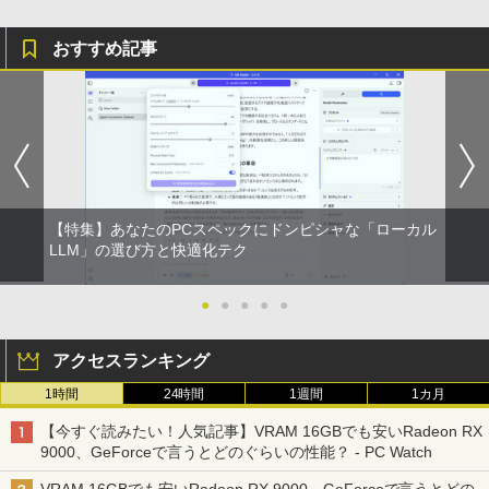
ルHD 1080P 100%sRGB 400cd/m? 光沢
ちいかわ なんか小さくてかわいいやつ
4
IPS パネル 色鮮やか 265g 超軽量 Type-
On My Road (Stadium ver.)
HUNTER×HUNTER モノクロ版 39 (ジャンプ
（4）なんか小さくてためになる豆本付き
おすすめ記事
C対応 miniHDMI モニター 持ち運び サブ
コミックスDIGITAL)
by Amazon 炭酸水 ラベルレス 500ml ×24本
特装版 （プレミアムKC） [ ナガノ ]
ディスプレイ ミニPC対応 3年保証 EVICI
強炭酸水 ペットボトル 500ミリリットル (Sm
￥250
V
art Basic)
【2026年アップグレード版】AOKIMI ワイヤ
￥572
￥2,420
レスイヤホン bluetooth イヤホン V12 小型
軽量 ブルートゥースHi-Fi 最大36時間再生 ぶ
￥10,999
￥1,625
るーとゅーす コードレス ENCノイズキャン
セリング 自動ペアリング Type-C充電 マイク
On My Road (Stadium ver.)
スーパーの裏でヤニ吸うふたり 9巻 (デジタル
【最大3％OFF】 【中古】 送料無料 ワイ
5
付き 防水 タッチ式音量調整 スポーツ/通勤/通
版ビッグガンガンコミックス)
ド版 俺たちのフィールド 全18巻 村枝賢
【Amazon.co.jp限定】 伊藤園 磨かれて、澄
学/WEB会議(ホワイト)
【期間限定5%OFFクーポン 8/12 10時ま
一 中古コミック 漫画 全巻セット マンガ
みきった日本の水 2L 8本 ラベルレス [ ケース
4
￥250
で】 ゲーミングモニター モニター 24.5
【特集】あなたのPCスペックにドンピシャな「ローカル
【中古】
] [ 水 ] [ ペットボトル ] [ 箱買い ] [ ストック
￥810
￥1,964
インチ 24インチ 180Hz 180hz FHD フリ
LLM」の選び方と快適化テク
] [ 水分補給 ]
ッカーレス 24.5型 FullHD ブルーライト
￥8,700
カット ノングレア HDMI Adaptive-Sync
￥998
ブラック MAXZEN MGM25IC03 マクス
●
●
●
●
●
Xiaomi シャオミ REDMI Buds 8 Lite ワイヤ
ゼン
レスイヤホン Bluetooth 5.4 ノイズキャンセ
リング ANC 36時間再生
アクセスランキング
￥11,980
￥3,480
1時間
24時間
1週間
1カ月
【今すぐ読みたい！人気記事】VRAM 16GBでも安いRadeon RX
【16%OFF！8/11 1:59まで】AOPEN ゲ
5
9000、GeForceで言うとどのぐらいの性能？ - PC Watch
ーミングモニター 23.8インチ IPS フル
HD 非光沢 200Hz (144Hz 165Hz 対応) 0.
VRAM 16GBでも安いRadeon RX 9000、GeForceで言うとどの