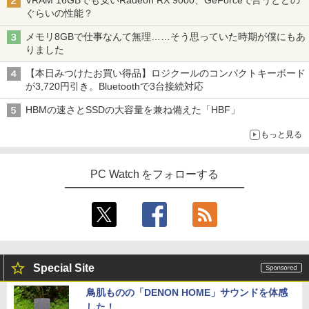
5ms sRGB 99% AMD FreeSync Premiu
ぐらいの性能？
m HDR10 HDMI 2.0 DisplayPort 1.2 ス
ピーカー・ヘッドフォン端子搭載 ゼロフ
メモリ8GBで仕事なんて無理……そう思っていた時期が僕にもあ
レーム スピーカー搭載 VESA 24KG3YX1
りました
bmipx
【本日みつけたお買い得品】ロジクールのコンパクトキーボード
￥14,980
が3,720円引き。Bluetoothで3台接続対応
HBMの速さとSSDの大容量を兼ね備えた「HBF」
もっと見る
PC Watch をフォローする
Special Site
鳥肌ものの「DENON HOME」サウンドを体感
した！