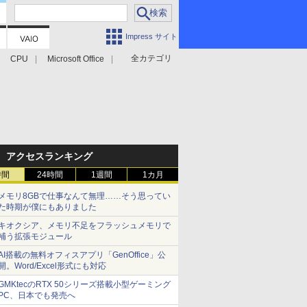
Impress サイト
全カテゴリ
CPU
Microsoft Office
アクセスランキング
時間
24時間
1週間
1カ月
メモリ8GBで仕事なんて無理……そう思ってい
た時期が僕にもありました
キオクシア、メモリ不足をフラッシュメモリで
補う拡張モジュール
AI搭載の無料オフィスアプリ「GenOffice」公
開。Word/Excel形式にも対応
GMKtecのRTX 50シリーズ搭載小型ゲーミング
PC、日本でも発売へ