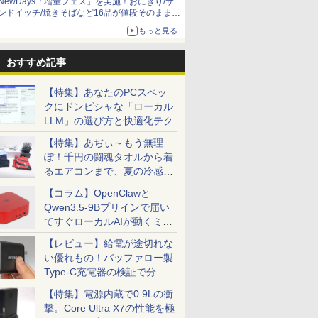
NewDays「増量フェス」を実施！おにぎり/サ
ンドイッチ/焼きそばなど16品が値段そのままで
ボリュームアップ
もっと見る
おすすめ記事
【特集】あなたのPCスペッ
クにドンピシャな「ローカル
LLM」の選び方と快適化テク
【特集】あぢぃ～もう無理
ぽ！千円の闘魂タオルから着
るエアコンまで、夏の冷感グ
ッズ一挙紹介
【コラム】OpenClawと
Qwen3.5-9Bプリインで届い
てすぐローカルAIが動くミニ
PC「SER9 Pro」
【レビュー】給電が途切れな
い優れもの！バッファロー製
Type-C充電器の検証で分か
ったこと
【特集】電源内蔵で0.9Lの衝
撃。Core Ultra X7の性能を極