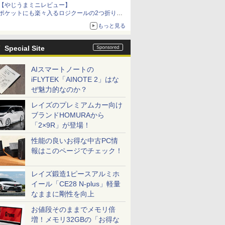
【やじうまミニレビュー】
ポケットにも楽々入るロジクールの2つ折りマ
ウス「Mobi Fold」。その気になるギミックと
もっと見る
は？
Special Site
AIスマートノートの
iFLYTEK「AINOTE 2」はな
ぜ魅力的なのか？
レイズのプレミアムカー向け
ブランドHOMURAから
「2×9R」が登場！
性能の良いお得な中古PC情
報はこのページでチェック！
レイズ鍛造1ピースアルミホ
イール「CE28 N-plus」軽量
なままに剛性を向上
お値段そのままでメモリ倍
増！メモリ32GBの「お得な