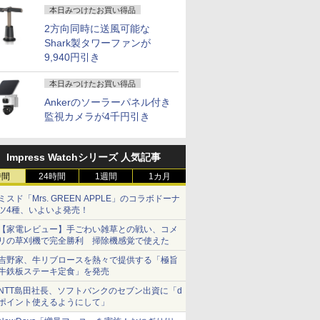
本日みつけたお買い得品
2方向同時に送風可能な
Shark製タワーファンが
9,940円引き
本日みつけたお買い得品
Ankerのソーラーパネル付き
監視カメラが4千円引き
Impress Watchシリーズ 人気記事
時間
24時間
1週間
1カ月
ミスド「Mrs. GREEN APPLE」のコラボドーナ
ツ4種、いよいよ発売！
【家電レビュー】手ごわい雑草との戦い、コメ
リの草刈機で完全勝利 掃除機感覚で使えた
吉野家、牛リブロースを熱々で提供する「極旨
牛鉄板ステーキ定食」を発売
NTT島田社長、ソフトバンクのセブン出資に「d
ポイント使えるようにして」