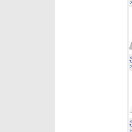
I
7
I
7