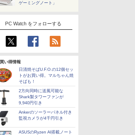
ゲーミングノート」
PC Watch をフォローする
買い得情報
日清焼そばU.F.O.の12個セッ
トがお買い得。マルちゃん焼
そばも！
2方向同時に送風可能な
Shark製タワーファンが
9,940円引き
Ankerのソーラーパネル付き
監視カメラが4千円引き
ASUSのRyzen AI搭載ノート