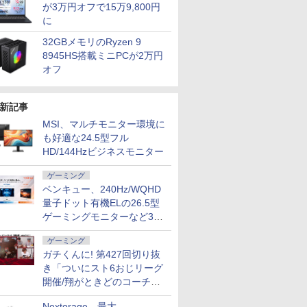
が3万円オフで15万9,800円
に
32GBメモリのRyzen 9
8945HS搭載ミニPCが2万円
オフ
新記事
MSI、マルチモニター環境に
も好適な24.5型フル
HD/144Hzビジネスモニター
ゲーミング
ベンキュー、240Hz/WQHD
量子ドット有機ELの26.5型
ゲーミングモニターなど3機
種
ゲーミング
ガチくんに! 第427回切り抜
き「ついにスト6おじリーグ
開催/翔がときどのコーチ就
任など」
Nextorage、最大