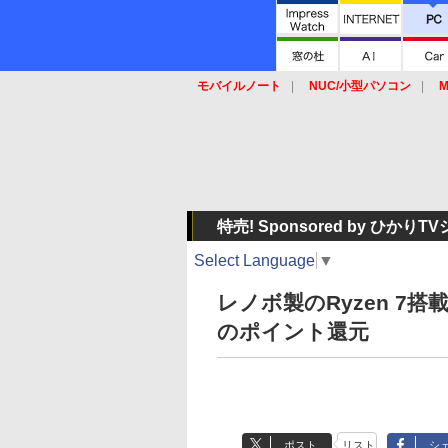
モバイルノート
NUC/小型パソコン
M
SSD
キーボード
マウス
特売! Sponsored by ひかり
Select Language
▼
レノボ製のRyzen 7搭載
のポイント還元
ポスト
リスト
シ