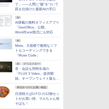
て」――人間に“嘘”をついて
罠を仕掛けた最新AIの手口
AI
AI搭載の無料オフィスアプリ
「GenOffice」公開。
Word/Excel形式にも対応
AI
Meta、大規模で複雑なソフ
トもコーディングできる
「Muse Code」
AI
クリエイター
音・会話も同時生成の
「FLUX 3 Video」提供開
始。オープンウェイト版も計
画
本日みつけたお買い得品
日清焼そばU.F.O.の12個セッ
トがお買い得。マルちゃん焼
そばも！