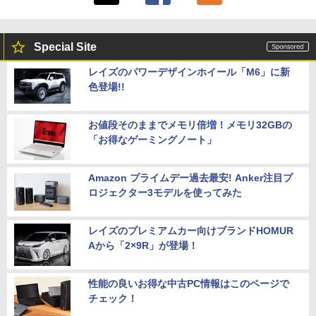
N Bluetooth / Win11 Pro搭載 /Office 20
24 H&B / Aランク
Special Site
￥37,400
レイズのパワーデザインホイール「M6」に新
色登場!!
VETESA正規店 新品 ノートパソコン セ
5
ール office付き windows11 マウスセッ
ト PC 15.6型 第12世代 Celeron N95 メ
お値段そのままでメモリ倍増！メモリ32GBの
モリ16GB SSD512GB/1TB 安い 格安 ラ
「お得なゲーミングノート」
ップトップ
￥49,800
Amazon プライムデー過去最安! Anker注目プ
ロジェクター3モデルを使ってみた
レイズのプレミアムカー向けブランドHOMUR
Aから「2×9R」が登場！
性能の良いお得な中古PC情報はこのページで
チェック！