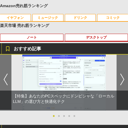
Amazon売れ筋ランキング
イヤフォン
ミュージック
ドリンク
コミック
楽天市場 売れ筋ランキング
ノート
デスクトップ
Anker Soundcore P40i オフホワイト
BRUCE WAYNE feat. Flo Milli, ATL Jacob
【Amazon.co.jp限定】 い・ろ・は・す 2L P
薬屋のひとりごと 17巻 (デジタル版ビッグガ
[Explicit]
ET ラベルレス ×8本
ンガンコミックス)
おすすめ記事
￥7,990
￥250
￥1,112
￥770
【期間限定破格金額！】新生活 新古品 W
1
in11搭載 パソコンノートパソコンoffice
付き 初心者向けノートPC 初期設定済 1
Anker Soundcore P31i ブラック
BRUCE WAYNE feat. Flo Milli, ATL Jacob
by Amazon 天然水 ラベルレス 500ml ×24本
異世界居酒屋「のぶ」(22) (角川コミックス・
5.6型 インテル高速CPU ランダムで発送
[Explicit]
富士山の天然水 バナジウム含有 水 ミネラル
エース)
メモリ4GB～ 高速SSD1TB 最大 フルHD
ウォーター ペットボトル 静岡県産 500ミリリ
Webカメラ zoom 軽量薄型 無線 型番更
￥5,990
ットル (Smart Basic)
新で在庫処分
￥250
￥832
【特集】あなたのPCスペックにドンピシャな「ローカル
￥1,380
￥9,980
LLM」の選び方と快適化テク
Anker Soundcore Liberty 5 ミッドナイトブ
On My Road (Stadium ver.)
ONE PIECE モノクロ版 115 (ジャンプコミッ
ラック
クスDIGITAL)
by Amazon 天然水ラベルレス 2L×9本
●
●
●
●
●
MS限定クーポンあり! 【Win11正式対
￥250
2
応】Webカメラ&テンキー付き ノートパ
￥14,990
￥594
￥1,117