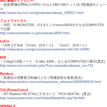
NEC液晶テクノロジー
・放送/映像分野向けのIPSパネル1,280×768ドット15.3型液晶モジュー
ル
http://www.nec-lcd.com/jp/release/release_090527.html
フォトファースト
・SSD「G-MONSTER」の1.8インチmicroSATAモデルをCOMPUTEX
で公開
http://www.photofast.co.jp/computex2009.html
LaCie
・USB 2.0 Hub「Core4」(3ポート)、「Core7」(6ポート)
http://www.lacie.com/jp/company/news/news.htm?id=10490
MSI
・1.5kgの14型ノート「X-Slim X400」などをCOMPUTEXで展示(英文)
http://www.msi.com/index.php?func=newsdesc&news_no=791
Rambus
・高速化や消費電力削減のメモリ関連技術を発表(英文)
http://www.rambus.com/us/news/press_releases/2009/090526.html
TUL(PowerColor)
・ATI Radeon HD 4730ビデオカード「PCS HD4730」(英文)
http://www.powercolor.com/Global/NewsInfo.asp?id=604
SPARKLE