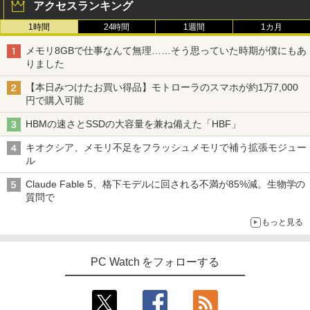
アクセスランキング
ソコン 中古 パソコン メモリ 8GB 最大3
2GB 新品 SSD 256GB 高性能 第8世代 C
1時間
24時間
1週間
1カ月
ore i5搭載 DVD 中古ノートパソコン Win
dows11 Pro 店長オススメ おまかせ 15.6
【2026年アップグレード版】AOKIMI ワイヤ
On My Road (Stadium ver.)
HUNTER×HUNTER モノクロ版 39 (ジャンプ
メモリ8GBで仕事なんて無理……そう思っていた時期が僕にもあ
型 無線LAN office付き 2026 福袋 ギフト
レスイヤホン bluetooth イヤホン V12 小型
コミックスDIGITAL)
by Amazon 炭酸水 ラベルレス 500ml ×24本
りました
軽量 ブルートゥースHi-Fi 最大36時間再生 ぶ
強炭酸水 ペットボトル 500ミリリットル (Sm
￥250
￥29,800
るーとゅーす コードレス ENCノイズキャン
art Basic)
￥572
【本日みつけたお買い得品】モトローラのスマホが約1万7,000
セリング 自動ペアリング Type-C充電 マイク
円で購入可能
付き 防水 タッチ式音量調整 スポーツ/通勤/通
￥1,625
学/WEB会議(ホワイト)
HBMの速さとSSDの大容量を兼ね備えた「HBF」
【新品】【楽天1位！】ノートパソコン
3
BUGS LIFE
スーパーの裏でヤニ吸うふたり 9巻 (デジタル
新品第13世代CPU搭載ノートPC Office
￥1,964
版ビッグガンガンコミックス)
コカ・コーラ やかんの麦茶 from 爽健美茶 ラ
キオクシア、メモリ不足をフラッシュメモリで補う拡張モジュー
付きノートパソコン 初心者向け Window
ベルレス 650mlPET×24本
￥250
ル
s11 初期設定済 Webカメラ zoom 日本語
￥810
キーボード 14.1型 Intel Celeron メモリ
Xiaomi シャオミ REDMI Buds 8 Lite ワイヤ
￥2,009
Claude Fable 5、格下モデルに回される不満が85%減。生物学の
8GB SSD1TB(最大) 大容量バッテリービ
レスイヤホン Bluetooth 5.4 ノイズキャンセ
質問で
ジネス 大学生 プレゼント 学生向け
リング ANC 36時間再生
もっと見る
￥29,800
￥3,480
PC Watch をフォローする
【中古】【極軽極薄】東芝 dynabook G
4
83 13.3型FHD(1920x1080)液晶 第11世
代Core i5/ 16GB / SSD256GB / Webカ
メラ内蔵 / USB Type-C / HDMI / 無線LA