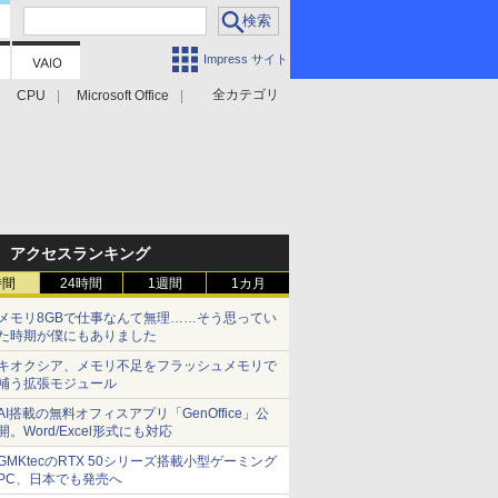
Impress サイト
全カテゴリ
CPU
Microsoft Office
アクセスランキング
時間
24時間
1週間
1カ月
メモリ8GBで仕事なんて無理……そう思ってい
た時期が僕にもありました
キオクシア、メモリ不足をフラッシュメモリで
補う拡張モジュール
AI搭載の無料オフィスアプリ「GenOffice」公
開。Word/Excel形式にも対応
GMKtecのRTX 50シリーズ搭載小型ゲーミング
PC、日本でも発売へ