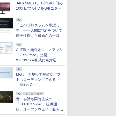
JAPANNEXT、1万3,480円の
100Hz/フルHD IPSモニター
AI
7
7
7
7
8
8
8
8
9
9
9
9
「このプログラムを承認し
て」――人間に“嘘”をついて
罠を仕掛けた最新AIの手口
AI
AI搭載の無料オフィスアプリ
「GenOffice」公開。
ook S73 薄型軽量
ゲーミングPC】新
PA モバイルモニタ
わ なんか小さく
【期間限定 ポイントUP＆
●ミニPC【AMD Ryzen 7
＼期間限定2000円値下げ
STAGEnavi vol．114
中古ノートパソコン
超得2,000円OFF&P2倍｜
AOC ゲーミングモニタ
【楽天ブックス限定特
MS Office 2024 H&
hp Elite SFF 800 G9
2026夏登場★Switc
[中古]キングダム (1-
Word/Excel形式にも対応
約1.2kg フル
用 / GeForce
ンチ FHD 1080P
いいやつ（2）なん
クーポン配布】 Lenovo
6800H搭載 高性能
／【モバイルモニター専
（日工ムック） [ 産経新
DELL Latitude 5310
楽天1位｜最大180日保証
ー 24G11ZE/11 Fast
典】椛島光 2nd写真集
載｜中古ノートパソ
Core i7 12700
ック不要 モバイル 
巻) 全巻セット_コ
0x1080 第10世代
0 / Core i7-8700
B-C mini HDMI 約
くて開ける絵本付
Chromebook Duet EDU
8C/16T】ACEMAGIC ミ
用鞄付き】モバイルモニ
聞出版 ]
Core i5-10310U
｜Core i5 第8世代｜富士
IPS/240/0.3ms ［23.8型 /
Ortensia(プレミアムステ
Windows11 Office
2.1GHz/32GB/1TB(
ングモニター 16イ
ション(良い)
AI
-10510U
/ 2.5" SSD 500GB
版 （講談社キャラ
G2 2in1 ノートパソコン
ニパソコン mini pc 小型
ター 15.6インチ パソコン
Windows11 Pro Office
通 中古デスクトップパソ
フルHD(1920×1080) / ワ
ッカー) [ 椛島 光 ]
Dynabook S73 Core
古】【20260715】
144Hz /120Hz /60Hz
Meta、大規模で複雑なソフ
0
0
9
￥29,800
￥76,800
￥12,980
￥1,210
￥27,800
￥29,800
￥14,200
￥3,850
￥33,800
￥96,800
￥11,999
￥41,380
SD256GB メモリ
ows11
A） [ ナガノ ]
83HKS00M00
PC 2.5G LAN LPDDR5
ケース モバイルディスプ
2024付き メモリ16GB
コン Windows11 office
イド］
第10世代 10210U 
15.6インチ タッチ
トもコーディングできる
IRカメラ顔認証
ChromeOS MediaTek
32+1TB SSD 3画面4K対
レイ ポータブルモニター
SSD512GB 13.3型
付き｜メモリ8GB
8GB SSD 256GB 13
撥水加工ケース スタ
「Muse Code」
Wi-Fi6(802.11ax)
Kompanio 838 メモリ
応 Radeon 680M 最大
IPS液晶パネル 非光沢 薄
Bluetooth HDMI 軽量 モ
SSD256GB HDD500GB
FHD 1,920×1,080 
非光沢 薄型 軽量 VE
oth5.2 HDMI
4GB eMMC64GB 10.95イ
3.7GHz 小型 静音 win11
型 軽量
バイル ビジネス 在宅勤務
｜ デスクトップ
メラ Type-C HDMI
ポータブル
AI
クリエイター
 Office
ンチ タッチ対応 再生品S
pro TYPE-C
PS4/XBOX/Switch/PC/Mac
学生向け
Microsoft office 第8世代
Bluetooth 無線 Wi-F
ps5/Mac/switch/2
音・会話も同時生成の
ws11 送料無料 中
ランク
HDMI2.0+DP1.4
など対応(
｜セット購入可能｜デス
認証 整備済み 中古P
ピーカー内蔵 kksmar
トパソコン
WiFi6+BTh5.2 在宅勤務
クトップ 中古｜中古PC｜
古パソコン Word Exc
「FLUX 3 Video」提供開
ゲーミングPC
中古デスクトップ
PowerPoint
始。オープンウェイト版も計
画