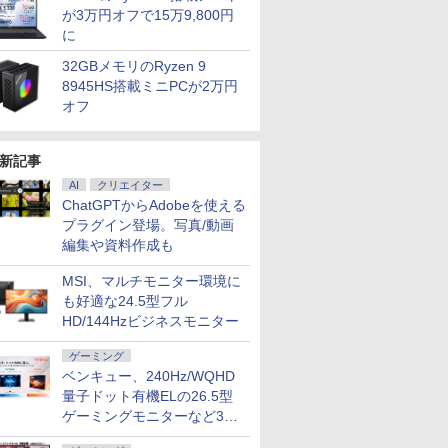
が3万円オフで15万9,800円
に
32GBメモリのRyzen 9
8945HS搭載ミニPCが2万円
オフ
新記事
AI
クリエイター
ChatGPTからAdobeを使える
プラグイン登場。写真/動画
編集や資料作成も
MSI、マルチモニター環境に
も好適な24.5型フル
HD/144Hzビジネスモニター
ゲーミング
ベンキュー、240Hz/WQHD
量子ドット有機ELの26.5型
ゲーミングモニターなど3機
種