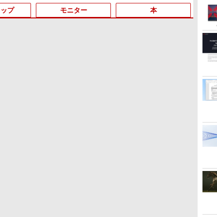
イク付き 防水 タッチ式
トップ
モニター
本
音量調整 スポーツ/通
勤/通学/WEB会議(ホワ
イト)
3
3
3
3
4
4
4
4
5
5
5
5
6
6
6
6
得
中古ノートパソコン 富士
【中古デスクトップPC】
PHILIPS 241V8 LED液晶
情報社会と情報技術 （身
8月5日限定10倍＆抽選
ミニPC Dell HP Lenovo
モバイルモニター 15.6イ
STAR WARS マンダロリ
マイクロソフト 法人向け
FUJITSU/富士通
【楽天1位！保護レザーケ
幽冥の岸 十二国記 （新潮
Dynab
【中古
ARZO
ちいか
通 LIFEBOOK U938 第7
ESPRIMO D588/CX
モニター 23.8インチワイ
近なモノやサービスから
10000P！｜2021年モデ
高速CPU 第8世代
ンチ InnoView モバイル
アンとグローグー [ ジェ
Surface Pro 12 インチ キ
ESPRIMO
ース付き】【タッチ選
文庫） [ 小野 不由美 ]
13.3型
品ケース使
ー 14イ
てかわ
|
せ
世代 Core i5 Windows11
FMVD4505HP / Core i3-
ド ブラック 1920×1080
学ぶ「情報」教室1） [ 土
ル！高性能ノートパソコ
Corei3/i5-8500T メモリ
ディスプレイ 自立型
フリー・ブラウン ]
ーボード ストーン グレー
D7010/E【GTX1650/Intel
択】 モバイルモニター
HD192
RTX 206
IPS US
か楽し
￥825
e
Pro Office 2024付き メモ
8100 / 8GB / 2.5" SSD
（フルHD）16:9 IPSパネ
屋 誠司 ]
ン Windows11 富士通
最大16GB SSD1TB 二画
1920*1080 FHD ポータブ
EP2-32891
Core i5-
15.6インチ ノングレア 非
Core i7
/ 16GB 
500g
き特装
￥12,980
￥16,980
￥6,500
￥2,750
￥15,120
￥17,888
￥8,980
￥1,870
￥25,278
￥33,000
￥9,999
￥29,70
￥67,98
￥11,08
￥1,980
】
リ8GB SSD256GB/1TB
240GB / Windows 11 /
ル 非光沢 ノングレア 液
LIFEBOOK A5511 第11
面デュアル アウトレット
ルモニター IPS液晶パネ
10500/8GB(DDR4)/M.2
光沢 1080PフルHD コス
NVMeS
/ Wind
クターズ
十
選択可 13.3型 軽量 モバ
WPS Office 2 / DVD-RW
晶ディスプレイ HDMI
世代Celeron 6305U最大
オフィス付き 最新
ル 薄型 軽量 持ち運び 壁
SSD512GB/DVD-
パ 高画質 デュアルモニタ
8GB 
チ
イル ビジネス 在宅勤務
VGA VESA準拠 PS4
メモリ32GB 秒速起動新
MSOffice2024可
掛けに対応
RW/Win11 Pro-64bit】中
ー サブモニター ポータブ
Type-C 
ブ
学生向け
switch 対応 スイッチ
品SSD2TB テンキー内蔵
Win11Pro 中古パソコン
Switch/PS3/PS4/PS5/Xbox
古/送料無料 ※沖縄、離島
ルモニター ゲーミングモ
Blueto
ク
【中古】
15.6型大画面 ノートパソ
デスクトップパソコン ミ
One/PC/スマ
を除く
ニター リモートワーク
microSD
コン中古 オフィス付き
ニPC デル 中古パソコン
ホ/USBType-C/標準HDMI
IPS Tpye-C/mini HDMI
Windo
Microsoftoffice2024可
デスクトップPC
対応【選べる種類】タッ
pc ミニPC iPhone対応
古ノー
送料無料 WIFI
チ/ケース付き/4Kタイプ