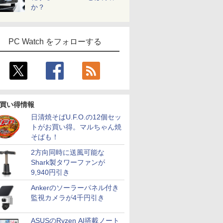
か？
PC Watch をフォローする
買い得情報
日清焼そばU.F.O.の12個セッ
トがお買い得。マルちゃん焼
そばも！
2方向同時に送風可能な
Shark製タワーファンが
9,940円引き
Ankerのソーラーパネル付き
監視カメラが4千円引き
ASUSのRyzen AI搭載ノート