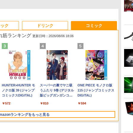
ジック
ドリンク
コミック
売れ筋ランキング
更新日時：2026/08/06 18:06
Anker Soundcore
On My Road (Stadium
by Amazon 天然水ラベ
HUNTER×HUNTER モ
【2026年アップグレー
On My Road (Stadium
by Amazon 炭酸水 ラ
スーパーの裏でヤニ吸
Xiaomi シャオミ REDMI
BUGS LIFE
コカ・コーラ やかんの麦
ONE PIECE モノクロ版
Liberty 5 ミッドナイト
ver.)
ルレス 2L×9本
ノクロ版 39 (ジャンプ
ド版】AOKIMI ワイヤ
ver.)
ベルレス 500ml ×24本
うふたり 9巻 (デジタル
Buds 8 Lite ワイヤレス
茶 from 爽健美茶 ラベル
115 (ジャンプコミックス
￥250
ブラック
コミックスDIGITAL)
レスイヤホン
強炭酸水 ペットボトル
版ビッグガンガンコミ
イヤホン Bluetooth 5.4
レス 650mlPET×24本
DIGITAL)
￥250
￥1,117
￥250
bluetooth イヤホン
500ミリリットル
ックス)
ノイズキャンセリング
￥14,990
￥572
￥1,964
￥1,625
￥810
￥2,980
￥1,653
￥594
V12 小型軽量 ブルート
(Smart Basic)
ANC 36時間再生
ゥースHi-Fi 最大36時間
mazonランキングをもっと見る
再生 ぶるーとゅーす コ
ードレス ENCノイズキ
ャンセリング 自動ペア
リング Type-C充電 マ