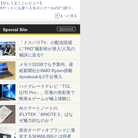
【やじうまミニレビュー】
ポケットにも楽々入るロジクールの2つ折りマ
ウス「Mobi Fold」。その気になるギミックと
もっと見る
は？
Special Site
「ドスパラTV」の配信現場
に“PAD”撮影班が潜入!人気の
秘訣に迫る!!
メモリ32GBでも予算内。産
経新聞社がAMD Ryzen搭載
dynabookを2千台導入
ハイグレードテレビ「TCL
Q7D Pro」。圧巻の色彩美で
映画＆ゲームが極上体験に
AIスマートノートの
iFLYTEK「AINOTE 2」はな
ぜ魅力的なのか？
総合オーディオブランドに進
化するSHANLINGとは何者