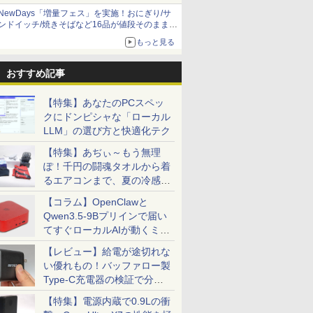
NewDays「増量フェス」を実施！おにぎり/サ
ンドイッチ/焼きそばなど16品が値段そのままで
ボリュームアップ
もっと見る
おすすめ記事
【特集】あなたのPCスペッ
クにドンピシャな「ローカル
LLM」の選び方と快適化テク
【特集】あぢぃ～もう無理
ぽ！千円の闘魂タオルから着
るエアコンまで、夏の冷感グ
ッズ一挙紹介
【コラム】OpenClawと
Qwen3.5-9Bプリインで届い
てすぐローカルAIが動くミニ
PC「SER9 Pro」
【レビュー】給電が途切れな
い優れもの！バッファロー製
Type-C充電器の検証で分か
ったこと
【特集】電源内蔵で0.9Lの衝