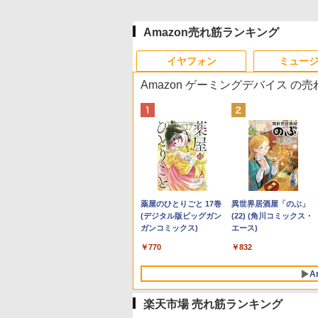
Amazon売れ筋ランキング
イヤフォン
ミュー
Amazon ゲーミングデバイス の
Anker Soundcore P40i
BRUCE WAYNE feat.
【Amazon.co.jp限定】
薬屋のひとりごと 17巻
Anker Soundcore P31i
BRUCE WAYNE feat.
by Amazon 天然水 ラ
異世界居酒屋「のぶ」
オフホワイト
Flo Milli, ATL Jacob
い・ろ・は・す 2L PET
(デジタル版ビッグガン
ブラック
Flo Milli, ATL Jacob
ベルレス 500ml ×24本
(22) (角川コミックス・
[Explicit]
ラベルレス ×8本
ガンコミックス)
[Explicit]
富士山の天然水 バナジ
エース)
￥5,990
￥4,990
ウム含有 水 ミネラルウ
￥250
￥1,001
￥770
￥250
￥1,380
￥832
ォーター ペットボトル
静岡県産 500ミリリッ
A
トル (Smart Basic)
楽天市場 売れ筋ランキング