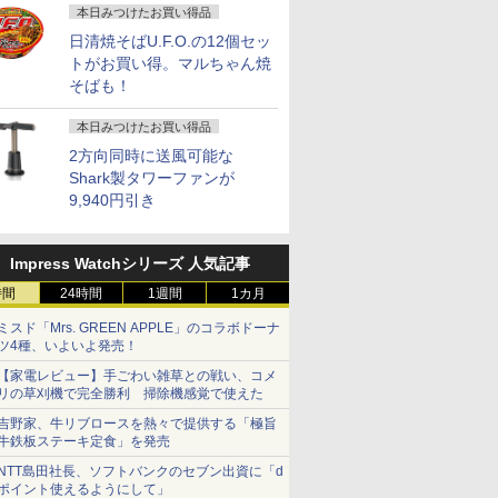
本日みつけたお買い得品
日清焼そばU.F.O.の12個セッ
トがお買い得。マルちゃん焼
そばも！
本日みつけたお買い得品
2方向同時に送風可能な
Shark製タワーファンが
9,940円引き
Impress Watchシリーズ 人気記事
時間
24時間
1週間
1カ月
ミスド「Mrs. GREEN APPLE」のコラボドーナ
ツ4種、いよいよ発売！
【家電レビュー】手ごわい雑草との戦い、コメ
リの草刈機で完全勝利 掃除機感覚で使えた
吉野家、牛リブロースを熱々で提供する「極旨
牛鉄板ステーキ定食」を発売
NTT島田社長、ソフトバンクのセブン出資に「d
ポイント使えるようにして」