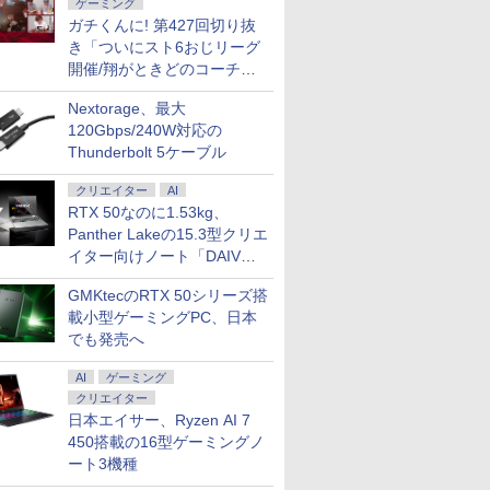
ゲーミング
ガチくんに! 第427回切り抜
き「ついにスト6おじリーグ
開催/翔がときどのコーチ就
任など」
Nextorage、最大
120Gbps/240W対応の
Thunderbolt 5ケーブル
クリエイター
AI
RTX 50なのに1.53kg、
Panther Lakeの15.3型クリエ
イター向けノート「DAIV
Z5」
GMKtecのRTX 50シリーズ搭
載小型ゲーミングPC、日本
でも発売へ
AI
ゲーミング
クリエイター
日本エイサー、Ryzen AI 7
450搭載の16型ゲーミングノ
ート3機種