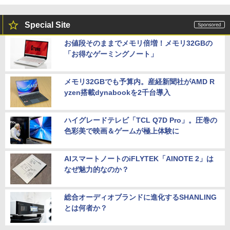
で拡張可能 512GB/1TB SSD M.2 2280
証】
Windows11 Pro WiFi 6E Bluetooth 5.2
Special Site
HDMI 4K 3画面 高速LAN パソコン mini
￥10,899
DELL Inspiron15 5583 Windows11 64
5
pc 業務用
bit WEBカメラ HDMI テンキー Core i7 8
お値段そのままでメモリ倍増！メモリ32GBの
565U メモリー8GB 高速SSD256GB+HD
￥99,998
「お得なゲーミングノート」
D1TB 無線LAN DVDマルチ A4サイズ フ
ルHD液晶 ノートパソコン【中古】【30
【楽天1位!1,600円OFFクーポン 8/4 20:
5
日保証】1708114
00-8/11 01:59】Xiaomi Monitor A24i 20
26 ディスプレイ 1080P 23.8インチ 144
メモリ32GBでも予算内。産経新聞社がAMD R
ガレリア ゲーミングPC デスクトップパ
Hzリフレッシュレート sRGB99% 1670
￥34,800
5
yzen搭載dynabookを2千台導入
ソコン Core Ultra 7 265F RTX 5070 Ti
万色 300nits ΔE＜1 低ブルーライト 大
メモリ 16GB / SSD 500GB Windows 11
画面 TÜV認証 目にやさしい 調整可能な
Home GALLERIA XPC7M-R57T-GD 186
スタンド VESA
ハイグレードテレビ「TCL Q7D Pro」。圧巻の
18-5097
色彩美で映画＆ゲームが極上体験に
￥12,580
￥381,580
AIスマートノートのiFLYTEK「AINOTE 2」は
なぜ魅力的なのか？
総合オーディオブランドに進化するSHANLING
とは何者か？