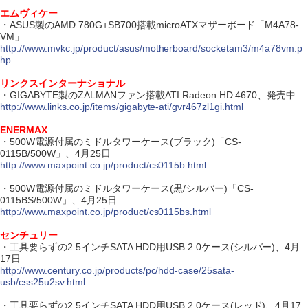
エムヴィケー
・ASUS製のAMD 780G+SB700搭載microATXマザーボード「M4A78-
VM」
http://www.mvkc.jp/product/asus/motherboard/socketam3/m4a78vm.p
hp
リンクスインターナショナル
・GIGABYTE製のZALMANファン搭載ATI Radeon HD 4670、発売中
http://www.links.co.jp/items/gigabyte-ati/gvr467zl1gi.html
ENERMAX
・500W電源付属のミドルタワーケース(ブラック)「CS-
0115B/500W」、4月25日
http://www.maxpoint.co.jp/product/cs0115b.html
・500W電源付属のミドルタワーケース(黒/シルバー)「CS-
0115BS/500W」、4月25日
http://www.maxpoint.co.jp/product/cs0115bs.html
センチュリー
・工具要らずの2.5インチSATA HDD用USB 2.0ケース(シルバー)、4月
17日
http://www.century.co.jp/products/pc/hdd-case/25sata-
usb/css25u2sv.html
・工具要らずの2.5インチSATA HDD用USB 2.0ケース(レッド)、4月17