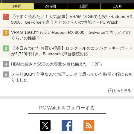
｜店長厳選 Lenovo ThinkPad 15.6型 Bl
型 デスクトップパソコン インテル Core
ディスプレイ Adaptive Sync VESA対応
1時間
24時間
1週間
1カ月
uetooth Wi-Fi 無線｜中古 パソコン 中古
7【Windows 11搭載】USB 2.0 USB 3.0
フレームレス HDMI*2 ブルーライト軽減
1OC Vol.7 （TJMOOK）
3
PC Word Excel
5G WIFI搭載 一体型パソコン メモリー 8
チルト調節可 ビジネス用 五年保証 pcモ
【今すぐ読みたい！人気記事】VRAM 16GBでも安いRadeon RX
~16GB SSD 256~2048GB PSE認証済
ニター目に優しい HDMIケーブル付
￥1,650
9000、GeForceで言うとどのぐらいの性能？ - PC Watch
￥29,800
￥49,800
￥9,980
VRAM 16GBでも安いRadeon RX 9000、GeForceで言うとどの
ぐらいの性能？
Xiaomi シャオミ REDMI Pad 2 6+128G
3
【本日みつけたお買い得品】ロジクールのコンパクトキーボード
B ラベンダーパープル 11型Androidタブ
【エントリーでポイント100％還元のチ
液晶モニター PCディスプレイ 23.8 24イ
日本集中治療医学会 専門医テキスト
3
3
4
が3,720円引き。Bluetoothで3台接続対応
レット 6GB/128GB/WiFi VHU5864JP
ャンス】GMKtec M8 ミニPC【AMD Ryz
ンチ 144Hz 1ms IPS フルHD ノングレア
第4版 [ 一般社団法人日本集中治療医学会
en 5 PRO 6650H 16GB 512GB】4.5GH
非光沢 ブルーライトカット HDMI VGA
教育委員会 ]
HBMの速さとSSDの大容量を兼ね備えた「HBF」
z 6コア 12スレッド OCuLink Windows
スピーカー内蔵 ヘッドホン端子 VESA対
￥29,981
11 Pro LPDDR5 6400MT/s 16T増設 3画
応 テレワーク 在宅勤務 法人向け オフィ
￥22,000
メモリ8GBで仕事なんて無理……そう思っていた時期が僕にもあ
面2.5GbpsLAN Bluetooth5.2 WiFi HD
ス TERRA 2441W
りました
MI 省エネ ゲーミングpc みにpc minipc
8K コンパクト
￥9,999
【P最大15倍還元】2025年新生活応援！
4
もっと見る
激安！ノートパソコン Office搭載 初期設
タッチペンで音が聞ける！ はじめてずか
5
￥78,248
定済 Win11搭載 インテル第13世代CPU
ん1000 英語つき はじめて図鑑1000 はじ
メモリ8GB 高速SSD256GB/512GB 14.1
めてのずかん こども 子ども 0歳 1歳 2歳
PC Watch をフォローする
型FHD液晶 Webカメラ 日本語配列キー
ゲーミングモニター 23.8インチ PCモニ
3歳 4歳 小学館 タッチペン 図鑑 ずかん
4
ボード付き テレワーク・在宅勤務・オン
ター 100Hz 1920×1080 FHD 1080p 5ms
はじめて 英語 プレゼント クリスマス お
ライン授業対応 軽量ノートPC 14Q8F
【エントリーでポイント100％還元のチ
応答 薄型 液晶ディスプレイ ノングレア
祝い 知育玩具 英語教育
4
ャンス】GMKtec ミニPC M3Pro Intel C
非光沢 VA simplus シンプラス SP-NMT
ore i5 13500H 最大4.7GHz 12コア16ス
23【送料無料】【レビューでモニターク
￥31,980
￥5,478
レッド 16GB DDR4 2スロット 64GBま
リーナープレゼント】【メーカー1年保