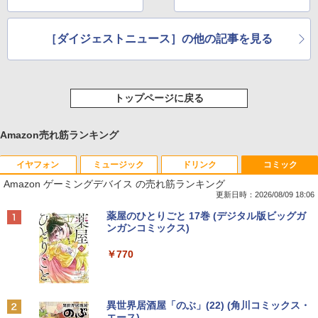
［ダイジェストニュース］の他の記事を見る
トップページに戻る
Amazon売れ筋ランキング
イヤフォン
ミュージック
ドリンク
コミック
Amazon ゲーミングデバイス の売れ筋ランキング
更新日時：2026/08/09 18:06
Anker Soundcore P40i オフホワイト
BRUCE WAYNE feat. Flo Milli, ATL Jacob
【Amazon.co.jp限定】 い・ろ・は・す 2L P
薬屋のひとりごと 17巻 (デジタル版ビッグガ
[Explicit]
ET ラベルレス ×8本
ンガンコミックス)
￥7,990
￥250
￥1,112
￥770
Anker Soundcore P31i ブラック
BRUCE WAYNE feat. Flo Milli, ATL Jacob
by Amazon 天然水 ラベルレス 500ml ×24本
異世界居酒屋「のぶ」(22) (角川コミックス・
[Explicit]
富士山の天然水 バナジウム含有 水 ミネラル
エース)