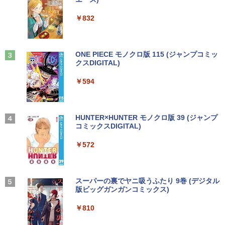
ウォーター ペットボトル 静岡県産 500ミリリ
￥5,990
ットル (Smart Basic)
￥250
￥832
￥1,380
Anker Soundcore Liberty 5 ミッドナイトブ
見知らぬ糸
ONE PIECE モノクロ版 115 (ジャンプコミッ
ラック
クスDIGITAL)
by Amazon 炭酸水 ラベルレス 500ml ×24本
強炭酸水 ペットボトル 500ミリリットル (Sm
￥250
art Basic)
￥14,990
￥594
￥1,625
【2026年アップグレード版】AOKIMI ワイヤ
On My Road (Stadium ver.)
HUNTER×HUNTER モノクロ版 39 (ジャンプ
レスイヤホン bluetooth イヤホン V12 小型
コミックスDIGITAL)
by Amazon 天然水ラベルレス 2L×9本
軽量 ブルートゥースHi-Fi 最大36時間再生 ぶ
￥250
るーとゅーす コードレス ENCノイズキャン
￥572
￥1,117
セリング 自動ペアリング Type-C充電 マイク
付き 防水 タッチ式音量調整 スポーツ/通勤/通
学/WEB会議(ホワイト)
On My Road (Stadium ver.)
スーパーの裏でヤニ吸うふたり 9巻 (デジタル
￥1,964
版ビッグガンガンコミックス)
【Amazon.co.jp限定】 伊藤園 磨かれて、澄
みきった日本の水 2L 8本 ラベルレス [ ケース
￥250
] [ 水 ] [ ペットボトル ] [ 箱買い ] [ ストック
￥810
Xiaomi シャオミ REDMI Buds 8 Lite ワイヤ
] [ 水分補給 ]
レスイヤホン Bluetooth 5.4 ノイズキャンセ