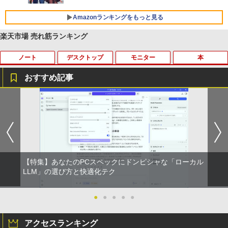
リング ANC 36時間再生
￥998
Amazonランキングをもっと見る
￥3,480
楽天市場 売れ筋ランキング
ノート
デスクトップ
モニター
本
おすすめ記事
【期間限定 ポイントUP＆クーポン配
【送料無料】ETC: hp ProDesk 400 G6
【期間限定10%OFFクーポン 8/12 10時
夏帆 The Tale of KAHO [ 村上 春樹 ]
1
1
1
1
布】 Lenovo Chromebook Duet EDU G
Desktop Mini PC Core i5-10500T 2.30
まで】 モニター 21.5インチ 100Hz FHD
2 2in1 ノートパソコン 83HKS00M00 Ch
GHz /メモリ16GB /SSD256GB/HDD500
VAパネル スピーカー搭載 ブルーライト
￥2,860
romeOS MediaTek Kompanio 838 メモ
GB/無線LAN/光学ドライブ付き/ 【Wind
軽減 ノングレアタイプ 壁掛け対応 省ス
リ4GB eMMC64GB 10.95インチ タッチ
ows11】WPS Office付き /超小型 中古デ
ペース 角度調整 高視野角 178° Adaptiv
対応 再生品Sランク
スクトップパソコン 【3ケ月保証】 ＆
e-Sync対応 MAXZEN MJM22CH03-F10
おまけ付き（中古USB式キーボートとマ
0
ウス）
￥29,800
【特集】あなたのPCスペックにドンピシャな「ローカル
￥9,980
プレステップ神道学（9） [ 國學院大學神
LLM」の選び方と快適化テク
2
￥44,800
道文化学部 ]
レビュー投稿 5年保証｜MS Office 2024
●
●
●
●
●
￥1,980
2
H&B 搭載｜中古ノートパソコン Windo
【お買い物マラソ！P最大31.5%還元】
2
ws11 Office付｜テンキー DVD 搭載｜C
【楽天ランキング1位！】デスクトップパ
モニター 21.5インチ 120Hz モニター 2
2
アクセスランキング
ore i5 第7世代 メモリ 8GB SSD 256GB
ソコン 一体型pc 23.8型 フルHD液晶一体
2インチ pcモニター フルhd 非光沢 液晶