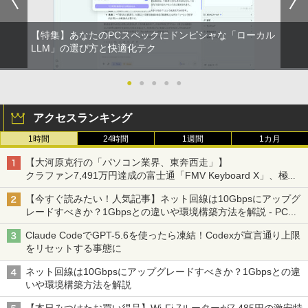
第10世代｜ノートパソコン｜PC｜中古パ
ソコン｜パソコン｜中古PC
￥594
￥15,800
￥19,620
【特集】あなたのPCスペックにドンピシャな「ローカル
￥39,800
80代になるとたいていボケるか死ぬ。70
LLM」の選び方と快適化テク
2
代は神様から与えられた特別な時間 （幻
異世界居酒屋「のぶ」(22) (角川コミックス・
冬舎新書） [ 林真理子 ]
【★最大100%ポイント】おまかせ 中古
Philips｜フィリップス 液晶ディスプレ
2
2
エース)
パソコン Windows XP Core i5 メモリ 4
イ(23.8型/IPS/FullHD 1920×1080/100H
●
●
●
●
●
MS Office 2024 H&B 搭載｜Microsoft S
GB HDD 500GB DVDドライブ搭載 リフ
z/1ms)(ブラック) 24E1N1300A/11
￥1,034
2
urface Book 2 中古｜中古ノートパソコ
レッシュPC デスクトップ キーボード＆
￥832
アクセスランキング
ン Windows11 Office付 13.5型｜Core i
マウスセット 中古 安心保証 初期設定不
￥19,620
5 第8世代 メモリ 8GB SSD 256GB｜WE
要 液晶モニター ディスプレイ
1時間
24時間
1週間
1カ月
Bカメラ 無線 Wi-Fi 顔認証 USB-C 純正
[9月上旬より発送予定][新品]ちいかわ な
3
キーボード付属 サーフェス サーフェイス
￥16,800
HUNTER×HUNTER モノクロ版 39 (ジャンプ
んか小さくてかわいいやつ (1-8巻 最新
【大河原克行の「パソコン業界、東奔西走」】
ノートパソコン
コミックスDIGITAL)
刊) 全巻セット [入荷予約]
フィリップス（ディスプレイ） 221S9A/
3
クラファン7,491万円達成の富士通「FMV Keyboard X」、極限
11 [21.5型液晶ディスプレイ/1920×1080/
の静音化を追求
￥39,800
HDMI、D-Sub/スピーカー：あり/5年間
￥572
￥9,900
【今すぐ読みたい！人気記事】ネット回線は10Gbpsにアップグ
【中古】NEC◆デスクトップパソコン L
フル保証]
3
レードすべきか？1Gbpsとの違いや環境構築方法を解説 - PC
AVIE Desk All-in-one DA370/FAW [ファ
Watch
インホワイト]//【パソコン】
￥9,880
Claude CodeでGPT-5.6を使ったら凍結！Codexが宣言通り上限
【★最大100%ポイント】【新生活応援・
3
スーパーの裏でヤニ吸うふたり 9巻 (デジタル
地球の歩き方 スター・ウォーズ [ 地球
4
をリセットする事態に
2026】【Office 2024 H&B】【WEBカメ
￥17,160
版ビッグガンガンコミックス)
の歩き方編集室 ]
ラ×テンキー】富士通 LIFEBOOK A5510/
ネット回線は10Gbpsにアップグレードすべきか？1Gbpsとの違
Core i5-10210U/メモリ: 8GB/16GB/32G
【IPSパネル/フレームレス】 液晶モニタ
￥810
￥2,750
4
いや環境構築方法を解説
B/SSD:256GB/512GB/1TB/Wi-fi/Blueto
ー 27インチ PS5 対応 フルHD スピーカ
oth/15.6型/HDMI/USB3.2/パソコン 中古
【Windows11】 【超小型】 DELL Opti
ー 内蔵 VESA 対応 リフレッシュレート 1
4
【本日みつけたお買い得品】Wi-Fi 7ルーターが7,485円の激安特