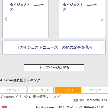
ダイジェスト・ニュー
ダイジェスト・ニュー
ス
ス
［ダイジェストニュース］の他の記事を見る
トップページに戻る
Amazon売れ筋ランキング
イヤフォン
ミュージック
ドリンク
コミック
Amazon ドリンク の売れ筋ランキング
更新日時：2026/08/10 12:06
Anker Soundcore P40i オフホワイト
BRUCE WAYNE feat. Flo Milli, ATL Jacob
by Amazon 天然水 ラベルレス 500ml ×24本