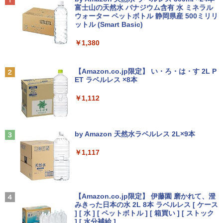
[Explicit]
富士山の天然水 バナジウム含有 水 ミネラル
ウォーター ペットボトル 静岡県産 500ミリリ
￥7,990
ットル (Smart Basic)
￥250
￥1,380
Anker Soundcore P31i ブラック
BRUCE WAYNE feat. Flo Milli, ATL Jacob
[Explicit]
【Amazon.co.jp限定】 い・ろ・は・す 2L P
ET ラベルレス ×8本
￥5,990
￥250
￥1,112
Anker Soundcore Liberty 5 ミッドナイトブ
On My Road (Stadium ver.)
ラック
by Amazon 天然水ラベルレス 2L×9本
￥250
￥14,990
￥1,117
【2026年アップグレード版】AOKIMI ワイヤ
見知らぬ糸
レスイヤホン bluetooth イヤホン V12 小型
【Amazon.co.jp限定】 伊藤園 磨かれて、澄
軽量 ブルートゥースHi-Fi 最大36時間再生 ぶ
みきった日本の水 2L 8本 ラベルレス [ ケース
￥250
るーとゅーす コードレス ENCノイズキャン
] [ 水 ] [ ペットボトル ] [ 箱買い ] [ ストック
セリング 自動ペアリング Type-C充電 マイク
] [ 水分補給 ]