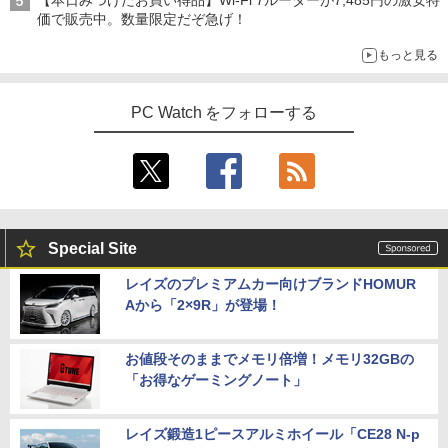
PC 中古ノートパソコン Windows11
Plex 3060 Micro マイクロ MFF 第8世代
00Hz HDMI RGB JAPANNEXT JN-IPS27
価で販売中。数量限定だぞ急げ！
Core i5 8400T/1.70GHz 8GB SSD256G
1FHD 27型 JNIPS271FHD ジャパンネク
￥36,800
B M.2 NVMe Windows11 64bit WPSOff
スト モニター ディスプレイ 液晶 液晶デ
VI/NYL #030 Kis-My-Ft2 [ VI/NYL編集部
5
もっと見る
ice 無線LAN 中古パソコン デスクトップ
ィスプレイ PS3 PS4 Switch
]
パソコン PC 【中古】
￥19,800
￥2,200
中古ノートパソコン Lenovo ThinkPad
PC Watch をフォローする
￥22,500
4
T14 第10世代 Core i5 Windows11 Pro
Office 2024付き メモリ16GB SSD512G
B/1TB選択可 14型 軽量 モバイル ビジネ
ゲーミングモニター 24.5インチ 200Hz /
5
ス 在宅勤務 学生向け
中古パソコン 一体型 富士通 ESPRIMO
165Hz / 144Hz モニター 1ms pcモニタ
5
WF1/B1 FMVWB1F1B Windows11 Cele
ー 1920*1080 FHD HDR パソコン モニタ
￥34,980
ron 3865U 1.8GHz メモリ8GB 2TB 23.8
ー 非光沢 IPS VESA Freesync スピーカ
インチ Office付き DVD Webカメラ 無線
ー内蔵 cocopar HG-245HCW [1+1年保
Special Site
LAN Bluetooth 3ヶ月保証 wd2670 中古
証]
レイズのプレミアムカー向けブランドHOMUR
【6,000円クーポンOFF】 ノートパソコ
￥22,800
￥22,999
5
Aから「2×9R」が登場！
ン 15.6インチ ノートPC Intel N95 12GB
メモリ 512GB SSD 大容量バッテリー Wi
ndows11 USB3.2 Type-C FHD パソコン
静音 office デスクトップ オフィス pc テ
お値段そのままでメモリ倍増！メモリ32GBの
ンキー付 軽量 日本語キーボード BMAX
「お得なゲーミングノート」
X15pro
￥52,900
レイズ鍛造1ピースアルミホイール「CE28 N-p