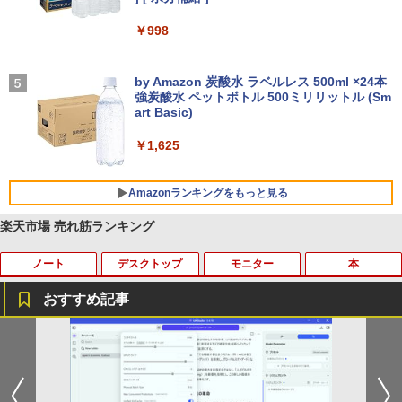
付き 防水 タッチ式音量調整 スポーツ/通勤/通
学/WEB会議(ホワイト)
￥998
On My Road (Stadium ver.)
￥1,964
by Amazon 炭酸水 ラベルレス 500ml ×24本
￥250
強炭酸水 ペットボトル 500ミリリットル (Sm
Xiaomi シャオミ REDMI Buds 8 Lite ワイヤ
art Basic)
レスイヤホン Bluetooth 5.4 ノイズキャンセ
リング ANC 36時間再生
￥1,625
￥3,480
Amazonランキングをもっと見る
楽天市場 売れ筋ランキング
ノート
デスクトップ
モニター
本
薬屋のひとりごと 17巻 (デジタル版ビッグガ
ンガンコミックス)
おすすめ記事
￥770
超得5,000円OFF&P10倍｜高性能Core i5
中古パソコン 一体型 富士通 ESPRIMO F
【エントリーで最大全額ポイント還元｜
おいしい！イラストレッスン クレパス
1
1
1
1
第10世代｜新生活応援 豪華特典付き｜最
H52/S FMVF52SW Windows10 Celeron
8/11まで】 PHILIPS｜フィリップス USB
で描きました [ momo ]
大180日保証｜中古ノートパソコン Wind
1005M 1.90GHz メモリ4GB 1TB 21.5イ
-C接続 PCモニター ブラック 24E1N130
ONE PIECE モノクロ版 115 (ジャンプコミッ
ows11 office付き ｜中古ノートパソコン
ンチ Office付き DVD Webカメラ 無線L
0A/11 [23.8型 /フルHD(1920×1080) /ワ
￥1,518
クスDIGITAL)
15.6 テンキー付き｜中古ノートパソコン
AN 3ヶ月保証 wd2685 中古
イド /100Hz]