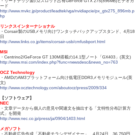
・リードテック製の2スロット占有GeForce GTX 275(896MB)ビデオカ
ード
http://www.mvkc.jp/product/leadtek/vga/nvidiapcie/px_gtx275_896mb.p
hp
リンクスインターナショナル
・Corsair製のUSBメモリ向けワンタッチバックアップスタンド、4月18
日
http://www.links.co.jp/items/corsair-usb/cmfusbport.html
MSI
・Centrino2/GeForce GT 130M搭載の14.1型ノート「GX403」(英文)
http://www.msi.com/index.php?func=newsdesc&news_no=763
OCZ Technology
・AMDのAM3プラットフォーム向け低電圧DDR3メモリモジュール(英
文)
http://www.ocztechnology.com/aboutocz/press/2009/334
【ソフトウェア】
NEC
・文章データから個人の意見や関連文を抽出する「文特性分布計算方
式」を開発
http://www.nec.co.jp/press/ja/0904/1403.html
メガソフト
・不動産広告作成「不動産チラシデザイナー」、4月24日、36,750円