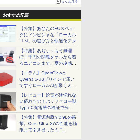
もっと見る
おすすめ記事
【特集】あなたのPCスペッ
クにドンピシャな「ローカル
LLM」の選び方と快適化テク
【特集】あぢぃ～もう無理
ぽ！千円の闘魂タオルから着
るエアコンまで、夏の冷感グ
ッズ一挙紹介
【コラム】OpenClawと
Qwen3.5-9Bプリインで届い
てすぐローカルAIが動くミニ
PC「SER9 Pro」
【レビュー】給電が途切れな
い優れもの！バッファロー製
Type-C充電器の検証で分か
ったこと
【特集】電源内蔵で0.9Lの衝
撃。Core Ultra X7の性能を極
限まで引き出したミニ
PC「GPD BOX」