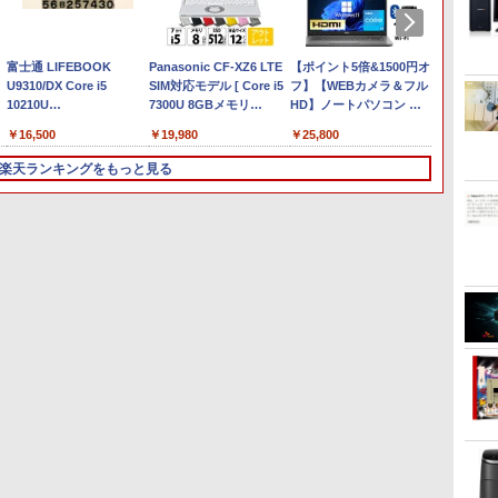
￥250
ブラック
スDIGITAL)
レスイヤホン
強炭酸水 ペットボトル
コミックスDIGITAL)
イヤホン Bluetooth 5.4
レス 650mlPET×24本
ッグガンガンコミックス)
￥250
￥1,117
￥250
bluetooth イヤホン
500ミリリットル
ノイズキャンセリング
￥14,990
￥594
￥1,964
￥1,625
￥572
￥3,480
￥2,009
￥810
V12 小型軽量 ブルート
(Smart Basic)
ANC 36時間再生
】
富士通 LIFEBOOK
ゥースHi-Fi 最大36時間
Panasonic CF-XZ6 LTE
【ポイント5倍&1500円オ
HP
U9310/DX Core i5
再生 ぶるーとゅーす コ
SIM対応モデル [ Core i5
フ】【WEBカメラ＆フル
450G7(
10210U
ードレス ENCノイズキ
7300U 8GBメモリ
HD】ノートパソコン 中
中古 Co
1.6GHz/8GB/256GB(SSD)/13.3W/FHD(1920x1080)/Win11
ャンセリング 自動ペア
256GB SSD 12.1型 カメ
古 パソコン 14インチ 最
(1021
￥16,500
￥19,980
￥25,800
￥27,50
バッテリ劣化【中古】
リング Type-C充電 マ
ラ付き ] : アウトレット
大SSD1TB メモリ16GB
8GB/S
3
8GB/256GB/512GB/1TB/15.6
【20260619】
イク付き 防水 タッチ式
●【今だけSSD倍増中↑】
Core i5 第8世代
HD15.
楽天ランキングをもっと見る
音量調整 スポーツ/通
中古 ノートパソコン レッ
Microsoft Office付き
2020
/
勤/通学/WEB会議(ホワ
ツノート Let's note 2in1
Windows11 DELL
イト)
タブレットOffice選択可
Latitude 5400 Microsoft
PC おしゃれなカラーか
Office付き 中古ノートパ
3
3
3
4
4
4
5
5
5
6
6
6
ら選べる
ソコン ノートPC パソコ
ン カメラ 軽量 薄型
イ
【週末限定999円
【中古】【液晶モニタ
異世界居酒屋「のぶ」
【正規永久版Office付
【500円OFFクーポン配
施設基準パーフェクトブ
デスクトップパソコン デ
【公式・メーカー直販・
小学館 学習まんがシリー
【★20％O
液晶デ
タッチ
OFF！】 中古パソコン 中
ー】NEC 24型ワイド液晶
(22) 【電子書籍】[ 蝉
き】ミニpc 【Intel
布中】モバイルモニター
ック 2026年度版 [ 一般
ル DELL optiplex
送料無料】モニター 新品
ズ 学習まんが世界の歴史
マザーボー
オー・デ
はじめて
ッ
I
古 デスクトップパソコン
ディスプレイ LCD-
川 夏哉 ]
N5095 LPDDR4X 16GB
15.6 インチ フルHD モニ
社団法人日本施設基準管
3070SF Micro 9世代
フルHD HP Series 3 Pro
21巻セット
ミングPC
A241
語つき
ィ
間
Office付き 第10世代 フル
AS241F 3辺スリムベゼ
256GB SSD】mini pc
ター デュアルディスプレ
理士協会 ]
Core i5 メモリ8GB
322pe 21.45インチFHD
2230 k
イ 23.
￥45,999
￥7,480
￥924
￥49,800
￥9,999
￥22,000
￥32,780
￥11,280
￥22,638
￥63,99
￥12,72
￥5,478
HD 安心サポート 仕事用
ル採用 24インチ ブルーラ
Windows11 Pro 超軽量 4
イ ポータブル モバイルデ
16GB SSD256GB HDMI
モニター IPS 21.5型 角度
面出力
辺フレ