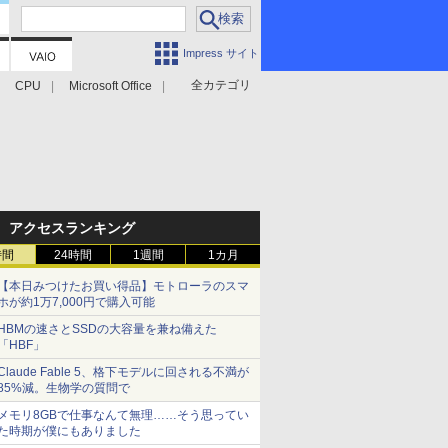
Impress サイト
全カテゴリ
CPU
Microsoft Office
アクセスランキング
時間
24時間
1週間
1カ月
【本日みつけたお買い得品】モトローラのスマ
ホが約1万7,000円で購入可能
HBMの速さとSSDの大容量を兼ね備えた
「HBF」
Claude Fable 5、格下モデルに回される不満が
85%減。生物学の質問で
メモリ8GBで仕事なんて無理……そう思ってい
た時期が僕にもありました