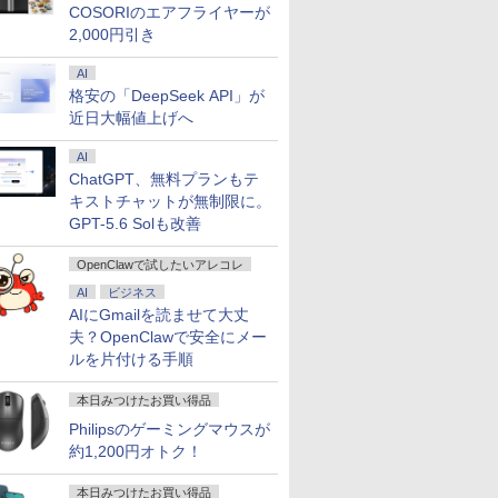
IPS LED LCD 液晶ディス
ニター サブモニター
COSORIのエアフライヤーが
プレイ 修理交換用液晶パ
カメラ 監視モニター
2,000円引き
ネル
受付 薄型 軽量 LCD-
T0170 ブロードウ
AI
格安の「DeepSeek API」が
近日大幅値上げへ
AI
ChatGPT、無料プランもテ
キストチャットが無制限に。
GPT-5.6 Solも改善
OpenClawで試したいアレコレ
AI
ビジネス
AIにGmailを読ませて大丈
夫？OpenClawで安全にメー
ルを片付ける手順
本日みつけたお買い得品
Philipsのゲーミングマウスが
約1,200円オトク！
本日みつけたお買い得品