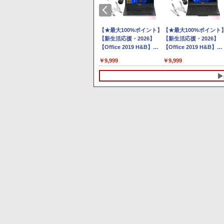
[Explicit]
ラベルレス ×8本
ガンコミックス)
[Explicit]
富士山の天然水 バナジ
エース)
￥7,990
￥5,990
ウム含有 水 ミネラルウ
￥250
￥1,112
￥770
￥250
￥1,380
￥832
ォーター ペットボトル
1位！】ノ
中古 フルHD 13.3インチ
【★最大100%ポイント】
静岡県産 500ミリリッ
【★最大100%ポイント
新品第13世
TOSHIBA dynabook
【新生活応援・2026】
トル (Smart Basic)
【新生活応援・2026】
トPC
G83KV Windows11 10コ
【Office 2019 H&B】富
【Office 2019 H&B】
ノートパソコ
ア 卓越性能 第12世代
士通 MU937/Celeron
NEC VersaPro/第4世代
￥35,189
￥9,999
￥9,999
Core i5-1235U 16GB 爆
3865U/メモ
Core i5/メモリ:
 初期設定済
速NVMe式256GB-SSD カ
リ:4GB/8GB/SSD:128GB/256GB/512GB/1TB/13.
4GB/8GB/16GB/SSD:12
om 日本語
メラ 無線Wi-Fi6 リカバリ
型/フル
型/USB 3.0/DVD/SDカー
 Intel
Office付き Win11【中古
HD/wifi/HDMI/USB3.0/中
ドスロット/Wi-Fi/Office
リ8GB
ノートパソコン 中古
古 ノートパソコン/モバイ
無線マウス/中古 パソコ
) 大容量バ
PC】送料無料 あす楽対
ルPC/Windows11
ン/中古PC ノートパソコ
10
10
1
1
1
2
2
2
ス 大学生
応 即日発送
ン/Windows11
生向け
（Windows10も対応可能
Win10）
トップPC デスクトップ パソコン
7インチ
ダム 1-79
【送料無料】TF: HP
DIME (ダイム) 2026年 11
【おまかせPC】 デスクト
厳選大手メーカー 中古 パ
キングダム 80 （ヤングジ
中古パソコン | HP |
PHILIPS モニター 23.6
信じていた仲間達にダン
indows11 SSD500GB メモリ 16GB
掛け ノング
ングジャン
E243i ワイド液晶モニタ
月号 [雑誌] 【特集: 踊る
ップパソコン Win11搭載
ソコンモニター 液晶モニ
ャンプコミックス） [ 原
ProDesk 600 G4 SF |
ンチ 243V5 VAパネル
ジョン奥地で殺されかけ
業務 事務作業 デスクワーク 高スペ
A VAパネ
[ 原 泰久
ー 23.8インチ
大捜査線】
省スペース型 第8世代
ター シークレット 22イン
泰久 ]
Windows11 | デスクト
1920x1080 フルHD HDM
たがギフト『無限ガチ
れ レビュー特典あり★本体のみ★
1024 4:3
WUXGA(1920x1200) 入
Core i5 / 8GB以上 /
チ ワイド epson dell nec
プ | 一年保証 | 第8世代 |
スピーカー内蔵 中古デ
ャ』でレベル9999の仲
￥7,980
￥1,300
￥19,800
￥5,800
￥770
￥39,980
￥6,600
￥792
イ PCモ
力端子
SSD/HDDストレージ選択
富士通 acer io-data 等 中
Core i5 8500 3.0(〜最大
スプレイ
達を手に入れて元パーテ