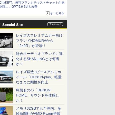
ChatGPT、無料プランもテキストチャットが無
制限に。GPT-5.6 Solも改善
もっと見る
Special Site
レイズのプレミアムカー向け
ブランドHOMURAから
「2×9R」が登場！
総合オーディオブランドに進
化するSHANLINGとは何者
か？
レイズ鍛造1ピースアルミホ
イール「CE28 N-plus」軽量
なままに剛性を向上
鳥肌ものの「DENON
HOME」サウンドを体感し
た！
メモリ32GBでも予算内。産
経新聞社がAMD Ryzen搭載