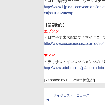
・Xeon搭載サーバー、ワークステーシ
http://www1.jp.dell.com/content/topi
c=jp&l=ja&s=corp
【業界動向】
エプソン
・日本科学未来館にて「マイクロピ
http://www.epson.jp/osirase/info090
アドビ
・テキサス・インスツルメンツの「OMA
http://www.adobe.com/jp/aboutadob
[Reported by PC Watch編集部]
ダイジェスト・ニュース
▲