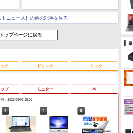
ストニュース］の他の記事を見る
トップページに戻る
最
ジック
ドリンク
コミック
トップ
モニター
本
：2026/08/07 18:00
3
4
5
6
Anker Soundcore
On My Road (Stadium
by Amazon 天然水ラベ
ONE PIECE モノクロ版
【2026年アップグレー
On My Road (Stadium
by Amazon 炭酸水 ラ
HUNTER×HUNTER モ
Xiaomi シャオミ REDMI
BUGS LIFE
コカ・コーラ やかんの麦
スーパーの裏でヤニ吸う
Liberty 5 ミッドナイト
ver.)
ルレス 2L×9本
115 (ジャンプコミック
ド版】AOKIMI ワイヤ
ver.)
ベルレス 500ml ×24本
ノクロ版 39 (ジャンプ
Buds 8 Lite ワイヤレス
茶 from 爽健美茶 ラベル
ふたり 9巻 (デジタル版ビ