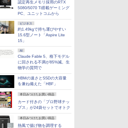
認定再生メモリ採用のRTX
5080/5070 Ti搭載ゲーミング
PC、ユニットコムから
レビュー投稿 5年保証｜
楽天ランキング1位★三年
【新品】【楽天1位
20F38PA#ABJ:Win10)
MS Office 2024 H&B 搭
保証 新品 ノートパソコン
ートパソコン 新品第
ビジネス
re i5-1.6GHz
載｜中古ノートパソコン
パソコン Office付き
代CPU搭載ノートPC
約1.49kgで持ち運びやすい
0U)/メモリ
Windows11 Office付｜テ
Windows11搭載 14/15.6
Office付きノートパ
15.6型ノート「Aspire Lite
0
￥29,800
￥34,680
￥29,800
SD256GB/フル
ンキー DVD 搭載｜Core
インチ型ワイド液晶 フル
ン 初心者向け
15」
6インチ [訳あり品]
i5 第7世代 メモリ 8GB
HD 第14世代CPU intel
Windows11 初期設
年頃購入
SSD 256GB｜店長厳選
N3450 Core i5 i7 メモリ
Webカメラ zoom 
AI
Lenovo ThinkPad 15.6型
8GB~32GB
キーボード 14.1型 Int
Claude Fable 5、格下モデル
Bluetooth Wi-Fi 無線｜
SSD128GB~1TB WEBカ
Celeron メモリ8GB
中古 パソコン 中古PC
メラ テンキー付き 大容量
SSD1TB(最大) 大容
に回される不満が85%減。生
7
7
8
8
7
9
9
Word Excel
大画面 zoom軽量 初心者
ッテリービジネス 大
物学の質問で
向け
プレゼント 学生向け
HBMの速さとSSDの大容量
を兼ね備えた「HBF」
本日みつけたお買い得品
カード付きの「プロ野球チッ
FF】MINISFORUM BD895i SE/BD775i SE MiNi-ITX
ィスプレイ アイ・
ペンで音が聞ける!
Yoothi 互換品 液晶 14.0
送料無料【中古】アオア
24G4/11 23.8インチ フル
継体天皇 六世紀に現れた
＼マラソン限定値引／デスクトップ
液晶モニター 17イ
【全巻】 キングダム 1
プス」が24袋セットでオトク
ド 、AMD Ryzen 9 8945HX /Ryzen 7 7745HX、ゲー
ータ LCD-
ずかん 1000 英
インチ 富士通 FUJISTU
シ 1〜40巻 までの全巻セ
HD 180Hz ゲーミングモ
世襲王権の「始祖王」
第14世代 corei5 ビジネス Windo
VESA対応 壁掛け 
巻セット （ヤングジ
、 DDR5+PCIe 4.0 SSDスロット、PCIe 5.0x16、M.2
DB [液晶ディスプレ
FMV LIFEBOOK WU2/J
ット ビッグコミックス 小
ニター FastIPS
（中公新書） [ 河内春人 ]
1年保証 安い 激安 オフィス業務
レア HDMI VGA V
プコミックス） [ 原
本日みつけたお買い得品
ey Eスロット 、2.5G RJ45、HDMI2.1/DP1.4/USB-C 3画
8型/ブラック/5Y/3
FMVUH04002 対応 30ピ
林有吾 小学館（青年コミ
1ms(GTG)
ック 新品 動画視聴 おしゃれ レ
ル SXGA 1280×1024 
]
9
0
￥12,800
￥24,200
￥13,591
￥1,100
￥88,350
￥14,800
￥56,870
 ベアボーンキット
ームレス]
ン 1920x1200 WUXGA
ック）
液晶ディスプレイ P
熱風で揚げ物を調理する