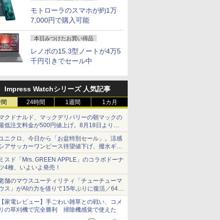
モトローラのスマホが約1万
7,000円で購入可能
本日みつけたお買い得品
レノボの15.3型ノートが4万5
千円引きでセール中
Impress Watchシリーズ 人気記事
時間
24時間
1週間
1カ月
マクドナルド、マックデリバリーの朝マックの
最低注文料金が500円値上げ。8月18日より
1,500円から受付
ユニクロ、今日から「お盆特別セール」。涼感
シアサッカーワンピース待望値下げ、撥水ギア
ショーツは1990円に
ミスド「Mrs. GREEN APPLE」のコラボドーナ
ツ4種、いよいよ発売！
老舗のマウスユーティリティ「チューチューマ
ウス」がAIの力を借りて15年ぶりに復活／64bit
化、Windows 10/11、「Chrome」も走り回
【家電レビュー】手ごわい雑草との戦い、コメ
る。復活記念で2026年末まで500円
リの草刈機で完全勝利 掃除機感覚で使えた