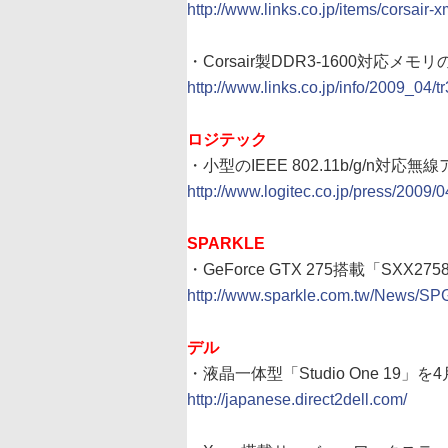
http://www.links.co.jp/items/corsai
・Corsair製DDR3-1600対応メ
http://www.links.co.jp/info/2009_04/
ロジテック
・小型のIEEE 802.11b/g/n対応無
http://www.logitec.co.jp/press/2009/
SPARKLE
・GeForce GTX 275搭載「SXX27
http://www.sparkle.com.tw/News/
デル
・液晶一体型「Studio One 19
http://japanese.direct2dell.com/