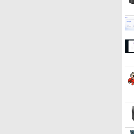
液晶セット Windows11
イト低減機能 マルチディ
コア/4スレッド 2.9GHz
ィスプレイ 高画質 液晶
office Windows11 pro
調整 VESA 100Hz 液晶
D
Pro EPSON Endeavor
スプレイ
ミニパソコン 静音 M.2
IPSパネル セカンド サブ
Win11 4K 対応 ミニPC デ
HDMI VGA PS5 Switch 3
AT997/E Core i5 16GB
2242 SATA WIFI6
モニター 薄型 軽量 家庭
スクトップパソコン デス
年保証 転送不可 (型番：
22インチ 中古 パソコン
Bluetooth5.2 4K HDMI 2
用 テレワーク スマートフ
クトップ PC 中古パソコ
AK2F1UT）
デスクトップパソコン
画面出力 デスクトップ
ォン
ン 1186aR 10249091
PC みにpc 省エネ オフィ
ス高速起動 省電力 静音設
計