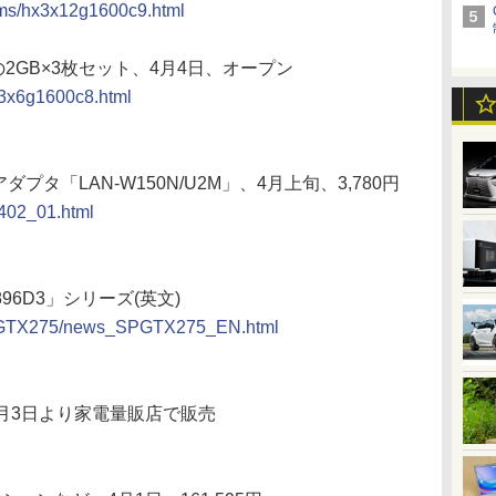
r-xms/hx3x12g1600c9.html
モリの2GB×3枚セット、4月4日、オープン
tr3x6g1600c8.html
線アダプタ「LAN-W150N/U2M」、4月上旬、3,780円
0402_01.html
5896D3」シリーズ(英文)
SPGTX275/news_SPGTX275_EN.html
」を4月3日より家電量販店で販売