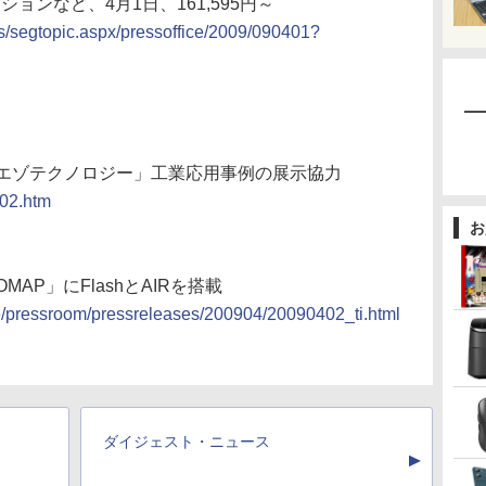
ョンなど、4月1日、161,595円～
cs/segtopic.aspx/pressoffice/2009/090401?
エゾテクノロジー」工業応用事例の展示協力
402.htm
お
P」にFlashとAIRを搭載
e/pressroom/pressreleases/200904/20090402_ti.html
ダイジェスト・ニュース
▲