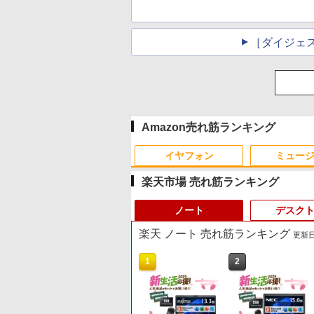
［ダイジェ
Amazon売れ筋ランキング
イヤフォン
ミュー
楽天市場 売れ筋ランキング
ノート
デスク
楽天 ノート 売れ筋ランキング
更新日時
10
1
2
Anker Soundcore P40i
BRUCE WAYNE feat.
【Amazon.co.jp限定】
薬屋のひとりごと 17巻
Anker Soundcore P31i
BRUCE WAYNE feat.
by Amazon 天然水 ラ
異世界居酒屋「のぶ」
ブラック
Flo Milli, ATL Jacob
い・ろ・は・す 2L PET
(デジタル版ビッグガン
ブラック
Flo Milli, ATL Jacob
ベルレス 500ml ×24本
(22) (角川コミックス・