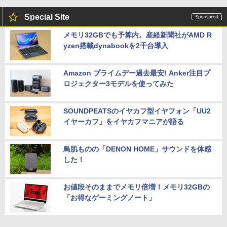
デスクトップPC Ryzen7 5700G メモリ1
利用で実質10,999円】モバイルモニター
5
￥32,980
6GB SSD1TB B550 グラボなし
15.6インチ モバイルディスプレイ FHD 1
Special Site
920*1080 非光沢 A+スクリーン IPS液晶
パネル 薄型 軽量 USBType-C miniHDMI
￥148,700
メモリ32GBでも予算内。産経新聞社がAMD R
カバースタンド付き PS4/PS5/Switch/P
C/Macなど対応 Ingnok yn02b
yzen搭載dynabookを2千台導入
中古 HP EliteBook 840 G8 Core i5 1145
5
G7 第11世代CPU メモリ16GB SSD256G
B 14インチ フルHD Windows11 Pro 4Q
￥13,999
8U2EC#ABJ 1年保証 Bランク ノートパ
Amazon プライムデー過去最安! Anker注目プ
ソコン【CA】 ノートpc 中古ノートパソ
ロジェクター3モデルを使ってみた
コン 16gbメモリ 256gb ssd windows1
1プロ ノートPC14型 hpノートパソコン1
4型
SOUNDPEATSのイヤカフ型イヤフォン「UU2
イヤーカフ」をイヤカフマニアが語る
￥47,800
鳥肌ものの「DENON HOME」サウンドを体感
した！
お値段そのままでメモリ倍増！メモリ32GBの
「お得なゲーミングノート」