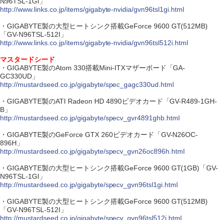
N96TSL-1GI」
http://www.links.co.jp/items/gigabyte-nvidia/gvn96tsl1gi.html
・GIGABYTE製の大型ヒートシンク搭載GeForce 9600 GT(512MB)
「GV-N96TSL-512I」
http://www.links.co.jp/items/gigabyte-nvidia/gvn96tsl512i.html
マスタードシード
・GIGABYTE製のAtom 330搭載Mini-ITXマザーボード「GA-
GC330UD」
http://mustardseed.co.jp/gigabyte/spec_gagc330ud.html
・GIGABYTE製のATI Radeon HD 4890ビデオカード「GV-R489-1GH-
B」
http://mustardseed.co.jp/gigabyte/specv_gvr4891ghb.html
・GIGABYTE製のGeForce GTX 260ビデオカード「GV-N26OC-
896H」
http://mustardseed.co.jp/gigabyte/specv_gvn26oc896h.html
・GIGABYTE製の大型ヒートシンク搭載GeForce 9600 GT(1GB)「GV-
N96TSL-1GI」
http://mustardseed.co.jp/gigabyte/specv_gvn96tsl1gi.html
・GIGABYTE製の大型ヒートシンク搭載GeForce 9600 GT(512MB)
「GV-N96TSL-512I」
http://mustardseed.co.jp/gigabyte/specv_gvn96tsl512i.html