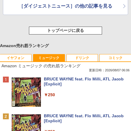
［ダイジェストニュース］の他の記事を見る
トップページに戻る
Amazon売れ筋ランキング
イヤフォン
ミュージック
ドリンク
コミック
Amazon ミュージック の売れ筋ランキング
更新日時：2026/08/07 06:06
Anker Soundcore P40i オフホワイト
BRUCE WAYNE feat. Flo Milli, ATL Jacob
[Explicit]
￥7,990
￥250
Anker Soundcore P31i ブラック
BRUCE WAYNE feat. Flo Milli, ATL Jacob
[Explicit]
￥5,990