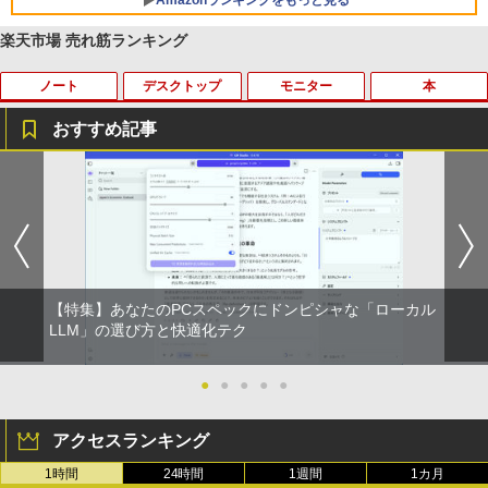
Amazonランキングをもっと見る
￥2,980
楽天市場 売れ筋ランキング
ノート
デスクトップ
モニター
本
【Amazon.co.jp限定】 い・ろ・は・す 2L P
薬屋のひとりごと 17巻 (デジタル版ビッグガ
ET ラベルレス ×8本
ンガンコミックス)
おすすめ記事
￥1,112
￥770
タブレットPC Microsoft Surface Pro 5/
ポイント10倍 中古パソコン デスクトッ
【マラソンセール期間中ポイント5倍】中
独身貴族は異世界を謳歌する 〜結婚し
1
1
1
1
7+ 12.3インチ メモリ 8GB SSD256GB
プパソコン Windows 11【Office付】
古モニター 17インチ スクエア 店長おま
ない男の優雅なおひとりさまライフ〜
第7世代Core-i5 2.6GHz 2K解像度 2736
【Windows 11 Pro 64Bit搭載】DELL O
かせ VGA / DVI ケーブル付き サブモニタ
（8） 【電子書籍】[ 駒鳥ひわ ]
by Amazon 天然水 ラベルレス 500ml ×24本
異世界居酒屋「のぶ」(22) (角川コミックス・
x 1824 タッチパネル Office付き/カメラ/
ptiplexシリーズ Core i5搭載/4G/新品SS
ー 監視用 ケーブル付き 動作確認済み 30
富士山の天然水 バナジウム含有 水 ミネラル
エース)
HDMI / Windows 11 Pro 中古タブレット
D 120GB/DVD-ROM/送料無料【オプショ
日保証 送料無料
￥792
ウォーター ペットボトル 静岡県産 500ミリリ
PC /ノートパソコン 2in1 中古 タブレッ
ン色々有】
ットル (Smart Basic)
ト WIFI Bluetooth
￥832
￥2,980
￥24,800
【特集】あなたのPCスペックにドンピシャな「ローカル
￥1,380
￥29,800
異世界魔王と召喚少女の奴隷魔術（30）
LLM」の選び方と快適化テク
2
【電子書籍】[ 福田直叶 ]
ONE PIECE モノクロ版 115 (ジャンプコミッ
【楽天1位！保護レザーケース付き】【タ
2
クスDIGITAL)
by Amazon 炭酸水 ラベルレス 500ml ×24本
【エントリーでポイント100％還元のチ
ッチ選択】 モバイルモニター 15.6インチ
●
●
●
●
●
￥792
2
強炭酸水 ペットボトル 500ミリリットル (Sm
【マラソンセール期間中ポイント5倍】中
ャンス】GMKtec ミニpc G3 Pro Intel C
ノングレア 非光沢 1080PフルHD コスパ
2
art Basic)
古ノートパソコン 第11世代 Core i5 メモ
ore i3 10110U 16GB DDR4 64GBまで増
高画質 デュアルモニター サブモニター
￥594
アクセスランキング
リ16GB M.2 SSD256GB 13.3インチ フ
設 512GB SSD M.2 2242 最大8TB Wind
ポータブルモニター ゲーミングモニター
ルHD ノングレア Webカメラ 無線LAN
ows11 Pro mini pc 4.1GHz WIFI6 BT5.
リモートワーク IPS Tpye-C/mini HDMI
￥1,625
1時間
24時間
1週間
1カ月
Wi-Fi Bluetooth Windows11 東芝 dyna
2 小型PC VESA対応 ミニパソコン 2画面
pc ミニPC iPhone対応
ゾンビのあふれた世界で俺だけが襲われ
3