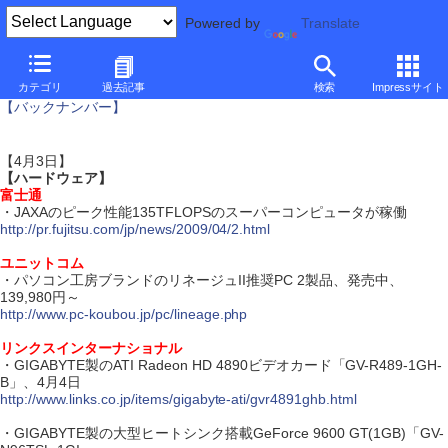
Powered by
Translate
ダイジェスト・ニュース
カテゴリ
過去記事
検索
Impressサイト
【バックナンバー】
【4月3日】
【ハードウェア】
富士通
・JAXAのピーク性能135TFLOPSのスーパーコンピュータが稼働
http://pr.fujitsu.com/jp/news/2009/04/2.html
ユニットコム
・パソコン工房ブランドのリネージュII推奨PC 2製品、発売中、
139,980円～
http://www.pc-koubou.jp/pc/lineage.php
リンクスインターナショナル
・GIGABYTE製のATI Radeon HD 4890ビデオカード「GV-R489-1GH-
B」、4月4日
http://www.links.co.jp/items/gigabyte-ati/gvr4891ghb.html
・GIGABYTE製の大型ヒートシンク搭載GeForce 9600 GT(1GB)「GV-