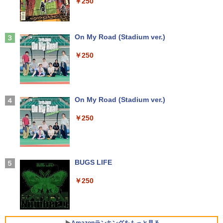
￥250
Anker Soundcore Liberty 5 ミッドナイトブ
On My Road (Stadium ver.)
ラック
￥250
￥14,990
【2026年アップグレード版】AOKIMI ワイヤ
On My Road (Stadium ver.)
レスイヤホン bluetooth イヤホン V12 小型
軽量 ブルートゥースHi-Fi 最大36時間再生 ぶ
￥250
るーとゅーす コードレス ENCノイズキャン
セリング 自動ペアリング Type-C充電 マイク
付き 防水 タッチ式音量調整 スポーツ/通勤/通
学/WEB会議(ホワイト)
BUGS LIFE
￥1,964
￥250
Xiaomi シャオミ REDMI Buds 8 Lite ワイヤ
レスイヤホン Bluetooth 5.4 ノイズキャンセ
リング ANC 36時間再生