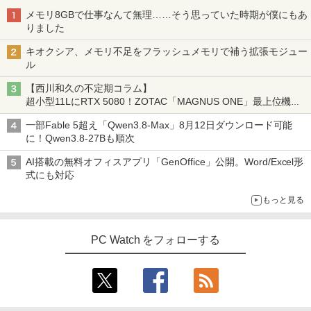
book G83/HS 初期設定済 すぐ使える 90
高性能 みにpc nucbox 省エネ デスクト
HUNTER×HUNTER モノクロ版 39 (ジャンプ
ない 5 【電子書籍】[ 増田ちひろ ]
メモリ8GBで仕事なんて無理……そう思っていた時期が僕にもあ
日保証 送料無料
ップPC
￥9,999
コミックスDIGITAL)
by Amazon 天然水ラベルレス 2L×9本
りました
￥1,155
￥29,980
￥66,248
￥572
￥1,117
キオクシア、メモリ不足をフラッシュメモリで補う拡張モジュー
ル
【公式・メーカー直販・送料無料】モニ
3
ター 新品 フルHD HP Series 3 Pro 324p
【西川和久の不定期コラム】
【マラソン値引中！ 当日出荷！】ノート
[VETESA正規販売店]デスクトップパソ
v 23.8 インチFHD VA モニター VA 23.8
ゼンリン住宅地図 B4判 兵庫県 たつの市
3
3
スーパーの裏でヤニ吸うふたり 9巻 (デジタル
4
超小型11LにRTX 5080！ZOTAC「MAGNUS ONE」最上位機の
パソコン 新品 15.6インチ パソコン ノー
コン PC 一体型 新品 Windows11 27型 C
型 角度調整 VESA 100Hz 液晶HDMI VGA
発行年月202603 28229010R
版ビッグガンガンコミックス)
コカ・コーラ やかんの麦茶 from 爽健美茶 ラ
実力を探る
トPC CPU Intel Pentium GOLD 6500Y
ore i7 第4世代 Office付き メモリ16GB
PS5 Nintendo Switch 3年保証 転送不可
ベルレス 650mlPET×24本
一部Fable 5超え「Qwen3.8-Max」8月12日ダウンロード可能
メモリ12GB SSD 256GB 15インチ フル
SSD512GB 初期設定済 ホワイト ブラッ
(型番: 9U5C1AA)
￥19,800
￥810
に！Qwen3.8-27Bも順次
HD HDMI USB3.0 WEBカメラ 無線LAN
ク
￥2,009
Wifi Windows11 office JIS 日本語キー
￥12,900
AI搭載の無料オフィスアプリ「GenOffice」公開。Word/Excel形
ボード 新生活 事務 学生 初心者 NC15J
￥69,800
式にも対応
￥32,800
赤ちゃんに転生した話(5) 【電子書籍】[
5
もっと見る
24G4/11 23.8インチ フルHD 180Hz ゲー
茶々京色 ]
4
GMKtec GMK-K8 PLUS-32/1T-W11Pro
ミングモニター FastIPS 1ms(GTG)
4
(8845HS)
￥1,430
【マラソンセール期間中ポイント5倍】中
PC Watch をフォローする
￥13,591
4
古ノートパソコン 第8世代 Core i5 メモ
￥124,800
リ8GB SSD512GB 15.6インチ WXGA テ
ンキー Webカメラ 無線LAN Wi-Fi Wind
ows11 Lenovo ThinkPad L580 初期設
定済 すぐ使える 90日保証 送料無料
楽天1位★マラソン限定P2倍【クーポン
5