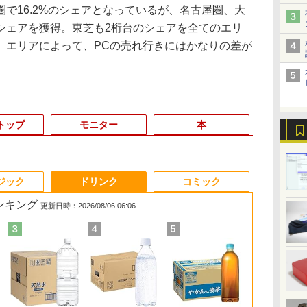
で16.2%のシェアとなっているが、名古屋圏、大
シェアを獲得。東芝も2桁台のシェアを全てのエリ
、エリアによって、PCの売れ行きにはかなりの差が
トップ
モニター
本
3
3
3
3
4
4
4
4
5
5
5
5
6
6
6
6
ジック
ドリンク
コミック
ランキング
更新日時：2026/08/06 06:06
パ
!
HP フレームレス モニ
【1500円OFFクーポ
【マラソンセール期間
ミウラ折り小冊子付
モバイルモニター 15.6
【1500円OFFクーポ
【ポイント10倍】美品
自分の思いを言葉にす
【中古】【モニターに
「楽天ランキング1
モバイルモニター 10.5
SWAN-白鳥ー完結記念
【1500円OF
★楽天ランキ
【15%OFF
アーティスト
ア
ター 23.8インチ P24v
ン】ノートパソコン 中
中ポイント5倍】中古デ
き 宇宙兄弟（46）特
インチ InnoView モバ
ン】【タッチパネル
HP 400 G6 SF 9世代
る こどもアウトプット
ムラあり・激安ご奉
位」 デスクトップパソ
インチ FHD1280P モバ
プレミアムセット [ 有
ン】L.I.B 
位獲得！＼2
KOORUI モニ
人体解剖学 
ス
プ
G4 IPSパネル フルHD
古パソコン 12.1インチ
スクトップパソコン 第
装版 （講談社キャラク
イルディスプレイ 自立
&WEBカメラ搭載】ノ
Core i5 9500 メモリ
図鑑 [ 樺沢 紫苑 ]
仕】 ノートパソコン /
コン Windows11
イルディスプレイ 高輝
吉 京子 ]
ン ノートPC 
デスクトップ
インチ 22イン
グ フォーム＆
イ
ー
HDMI VGA 中古モニタ
SSD256GB メモリ8GB
10世代 Core i5 メモリ
ターズA） [ 小山 宙哉 ]
型 1920*1080 FHD ポー
ートパソコン 2in1 タ
8GB 16GB 32GB 新品
DELL Latitude 3520 /
Office付き パソコン 新
度400nits 100%sRGB
Microsoft O
パソコン 新品
ンチ 100Hz 1
Tom Fox ]