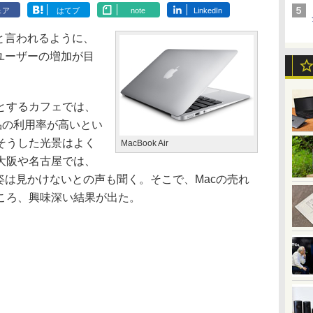
ェア
はてブ
note
LinkedIn
と言われるように、
ユーザーの増加が目
とするカフェでは、
ル製品の利用率が高いとい
そうした光景はよく
MacBook Air
大阪や名古屋では、
姿は見かけないとの声も聞く。そこで、Macの売れ
ころ、興味深い結果が出た。