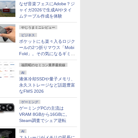
なぜ音楽フェスにAdobe？ジ
ャイガ2026で生成AIやタイ
ムテーブル作成を体験
やじうまミニレビュー
ビジネス
ポケットにも楽々入るロジク
ールの2つ折りマウス「Mobi
Fold」。その気になるギミッ
クとは？
福田昭のセミコン業界最前線
AI
液体冷却SSDや量子メモリ、
永久ストレージなど話題豊富
なFMS 2026
ゲーミング
ゲーミングPCの主流は
VRAM 8GBから16GBに。
Steam調査でシェア逆転
AI
ストレージがメモリの延長に