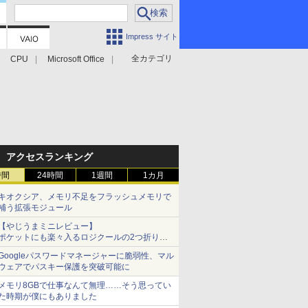
Impress サイト
全カテゴリ
CPU
Microsoft Office
アクセスランキング
時間
24時間
1週間
1カ月
キオクシア、メモリ不足をフラッシュメモリで
補う拡張モジュール
【やじうまミニレビュー】
ポケットにも楽々入るロジクールの2つ折りマ
ウス「Mobi Fold」。その気になるギミックと
Googleパスワードマネージャーに脆弱性、マル
は？
ウェアでパスキー保護を突破可能に
メモリ8GBで仕事なんて無理……そう思ってい
た時期が僕にもありました