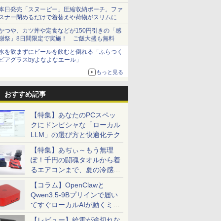
本日発売「スヌーピー」圧縮収納ポーチ。ファ
スナー閉めるだけで着替えや荷物がスリムにま
とまる
かつや、カツ丼や定食などが150円引きの「感
謝祭」8日間限定で実施！ ご飯大盛も無料
水を飲まずにビールを飲むと倒れる「ふらつく
ビアグラスbyよなよなエール」
もっと見る
おすすめ記事
【特集】あなたのPCスペッ
クにドンピシャな「ローカル
7
7
7
7
8
8
8
8
9
9
9
9
10
10
10
10
LLM」の選び方と快適化テク
【特集】あぢぃ～もう無理
ぽ！千円の闘魂タオルから着
るエアコンまで、夏の冷感グ
ッズ一挙紹介
【コラム】OpenClawと
Fクーポ
ング連続1
クーポン】
のための
VAIO VJPF11｜高画質
【★楽天1位★正規品
【お買い物マラソン限
大人のおしゃれ手帖
レビュー投稿 5年保証
【公式・直販】デスク
【1,000円クーポン＋ポ
[新品]僕のヒーローア
本日限定10倍
「30%クーポンで
【楽天1位 10.5/11イン
角川まんが学習シリー
【中古】A
【公式・新
液晶ディス
ドラゴンボ
Qwen3.5-9Bプリインで届い
ノートパソコ
年保証／
ター 24
ドローイン
フルHD｜中古ノートパ
★3年保証★新品】デス
定特価】モバイルモニ
2026年 9月号 [雑誌]
｜MS Office 2024 H&B
トップパソコン PC 新
イント最大31.5%還
カデミア (1-42巻 全巻)
+20％OFF+抽選で
198,030円」GEEKOM
チ 小型 軽量】モバイ
ズ 世界の歴史 全20
dynabook
料】デスク
ンチ ディ
ーダイバーズ
てすぐローカルAIが動くミニ
新品
パソコン
チ 27イ
ポーズ [
ソコン Windows11
クトップパソコン 一体
ター 15.6 インチ フル
搭載｜中古ノートパソ
品 Office付き 可能
元！】PCモニター 液
全巻セット
10000P！美品 超軽量
A9 MAX AI ミニpc
ルモニター 10.5インチ
巻定番セット [ 羽田
11世代 i5 
コン 一体型 
ィリップス
ANNIVER
PC「SER9 Pro」
￥1,789
ffice付き
20Hz 液
office付き｜Core i5 第
型pc 23型 フルHD液晶
HD モニター デュアル
コン Windows11
Lenovo IdeaCentre
晶ディスプレイ 24イン
約980gノートパソコン
Ryzen AI 9 HX 370搭
11インチ フルHD
正 ]
NVMe256
新品 おすす
ー パソコ
SUPER G
【レビュー】給電が途切れな