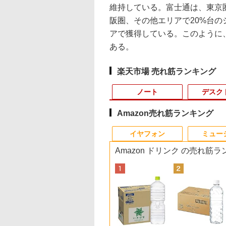
維持している。富士通は、東京圏
阪圏、その他エリアで20%台の
アで獲得している。このように
ある。
楽天市場 売れ筋ランキング
ノート
デスク
Amazon売れ筋ランキング
10
10
10
10
1
1
1
1
2
2
2
2
イヤフォン
ミュー
Amazon ドリンク の売れ筋
限定10倍
0%クーポンで
天1位 10.5/11イン
まんが学習シリー
【中古】Aランク 東芝
【公式・新品:送料無
液晶ディスプレイ 23イ
ドラゴンボールスーパ
【8/05.8/10限定！お買
【高速SSD128GB＋大
HP ProDisplay
あさドラ！（10） （ビ
JAPANNEXT｜ジャ
MS限定クーポンあり
Dell OptiPlex 3050
路傍のフジイ（7）
0％OFF+抽選で
,030円」GEEKOM
小型 軽量】モバイ
世界の歴史 全20
dynabook B65/HV 第
料】デスクトップパソ
ンチ ディスプレイ フ
ーダイバーズ 1st
い物マラソン×5のつく
容量HDD500GB】超小
P222va 液晶モニター
ッグ コミックス〔ス
ンネクスト モニター
高性能 第10世代
SFF 第7世代 Core i5
（ビッグ コミック
000P！美品 超軽量
MAX AI ミニpc
ニター 10.5インチ
番セット [ 羽田
11世代 i5 1135G7
コン 一体型 office付き
ィリップス 液晶モニタ
ANNIVERSARY
日｜ポイント最大49.5
型・省スペース 中古デ
21.5インチワイド 黒
ペシャル〕） [ 浦沢直
ームガス式液晶ディ
Celeron CPUにアッ
メモリ16GB SSD
ス） [ 鍋倉夫 ]
80gノートパソコン
en AI 9 HX 370搭
インチ フルHD
NVMe256GB メモリ
新品 おすすめ FMV
ー パソコンモニター
SUPER GUIDE[本/雑
倍】【中古・本体の
スクトップPC ミニPC
ブラック 1920×1080
樹 ]
プレイアーム 15-32
グレード中! 中古ノ
512GB Office付き