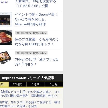
く新時代。9Bをも凌駕する
「LFM2.5-2.6B」公開
ペイントで動くDoom登場！
Ctrl+Zで時を戻せる。
Microsoft幹部が制作
本日みつけたお買い得品
魚のプロ厳選、くら寿司のう
なぎが約1,500円オトク！
本日みつけたお買い得品
XPPenの16型「液タブ」が1
万7千円引き！
Impress Watchシリーズ 人気記事
時間
24時間
1週間
1カ月
【家電レビュー】手ごわい雑草との戦い、コメ
リの草刈機で完全勝利 掃除機感覚で使えた
吉野家、牛リブロースを熱々で提供する「極旨
牛鉄板ステーキ定食」を発売