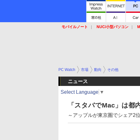
モバイルノート
NUC/小型パソコン
M
SSD
キーボード
マウス
PC Watch
市場
動向
その他
ニュース
Select Language
▼
「スタバでMac」は都
～アップルが東京圏でシェア2