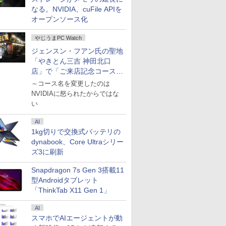
なる。NVIDIA、cuFile APIを
オープンソース化
やじうまPC Watch
ジェンスン・フアン氏の聖地
「やきとん三吉 神田北口
店」で「ご来店記念コース」
を娘と堪能
～コース名を変更したのは
NVIDIAに怒られたからではな
い
AI
1kg切りで交換式バッテリの
dynabook、Core Ultraシリー
ズ3に刷新
Snapdragon 7s Gen 3搭載11
型Androidタブレット
「ThinkTab X11 Gen 1」
AI
スマホでAIエージェントが動