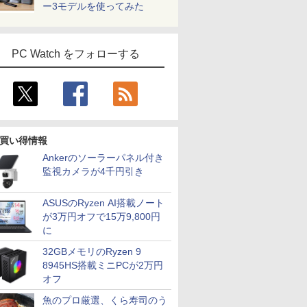
ー3モデルを使ってみた
PC Watch をフォローする
買い得情報
Ankerのソーラーパネル付き
監視カメラが4千円引き
ASUSのRyzen AI搭載ノート
が3万円オフで15万9,800円
に
32GBメモリのRyzen 9
8945HS搭載ミニPCが2万円
オフ
魚のプロ厳選、くら寿司のう