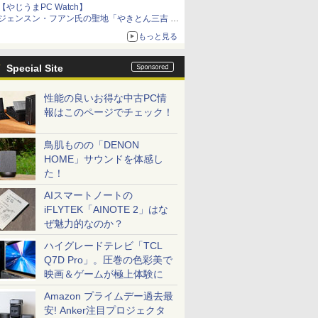
【やじうまPC Watch】
ジェンスン・フアン氏の聖地「やきとん三吉 神
田北口店」で「ご来店記念コース」を娘と堪能
もっと見る
～コース名を変更したのはNVIDIAに怒られたか
らではない
Special Site
性能の良いお得な中古PC情
報はこのページでチェック！
鳥肌ものの「DENON
HOME」サウンドを体感し
た！
AIスマートノートの
iFLYTEK「AINOTE 2」はな
ぜ魅力的なのか？
ハイグレードテレビ「TCL
Q7D Pro」。圧巻の色彩美で
映画＆ゲームが極上体験に
Amazon プライムデー過去最
安! Anker注目プロジェクタ