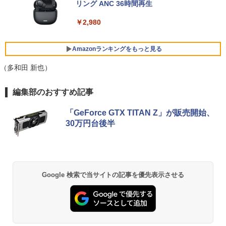
画面中古PC 富士通 NEC DELL 新品SSD
144hz pcモニター Adaptive-Sync ブラ
リング ANC 36時間再生
￥29,980
搭載 メモリ最大32GB 新品SSD最大2TB
ック MAXZEN MJM24IC01 MJM24IC02-
Office付き DVD内蔵/テンキー/WEBカメ
F144 マクスゼン
￥2,980
ラ選択可 中古パソコン
￥10,980
【送料無料】DT：DELL Optiplex 3080
5
￥22,399
SFF Core i3-10100 3.60GHz /メモリ：1
Amazonランキングをもっと見る
6GB /SSD：256GB /無線LAN/Windows
11 Pro/ 中古良い WPS Office付き デスク
（多和田 新也）
トップPC &おまけ付き（中古USB式キー
【新商品特価11699円！8/11 1:59迄】モ
5
Lenovo ThinkPad X13 Gen1 Gen2 Ge
ボートとマウス） 3ケ月保証
バイルモニター 15.6インチ ポータブルモ
5
BRUCE WAYNE feat. Flo Milli, ATL Jacob
by Amazon 天然水 ラベルレス 500ml ×24本
薬屋のひとりごと 17巻 (デジタル版ビッグガ
n3 モデル選択可能 [ Windows11 / Offic
ニター モバイルディスプレイ 1920×108
編集部のおすすめ記事
[Explicit]
富士山の天然水 バナジウム含有 水 ミネラル
ンガンコミックス)
e付き / SSD 256GB 512GB / メモリ 8G
0 フルHD IPSパネル 非光沢 HDR スピー
￥32,800
ウォーター ペットボトル 静岡県産 500ミリリ
B 16GB / 第10世代 第11世代 第12世代 I
カー内蔵 保護カバー付き 軽量 薄型 Type
「GeForce GTX TITAN Z」が販売開始、
ットル (Smart Basic)
ntel Core i5] 初期設定不要 Office 中古
-C ミニHDMI 在宅 テレワーク simplus
￥250
￥770
30万円台後半
ノートパソコン 中古パソコン 中古pc レ
シンプラス SP-MBM156 【送料無料】
ノボ シンクパッド【Win11正式対応】
￥1,380
￥11,699
￥30,800
BRUCE WAYNE feat. Flo Milli, ATL Jacob
異世界居酒屋「のぶ」(22) (角川コミックス・
[Explicit]
エース)
【Amazon.co.jp限定】 い・ろ・は・す 2L P
ET ラベルレス ×8本
Google 検索で当サイトの記事を優先表示させる
￥250
￥832
￥1,001
On My Road (Stadium ver.)
HUNTER×HUNTER モノクロ版 39 (ジャンプ
コミックスDIGITAL)