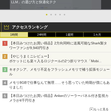
LLM」の選び方と快適化テク
●
●
●
●
●
アクセスランキング
1時間
24時間
1週間
1カ月
【本日みつけたお買い得品】2方向同時に送風可能なShark製タ
ワーファンが9,940円引き
【やじうまミニレビュー】
ポケットにも楽々入るロジクールの2つ折りマウス「Mobi
Fold」。その気になるギミックとは？
キオクシア、メモリ不足をフラッシュメモリで補う拡張モジュー
ル
メモリ8GBで仕事なんて無理……そう思っていた時期が僕にもあ
りました
【本日みつけたお買い得品】Ankerのソーラーパネル付き監視カ
メラが4千円引き
もっと見る