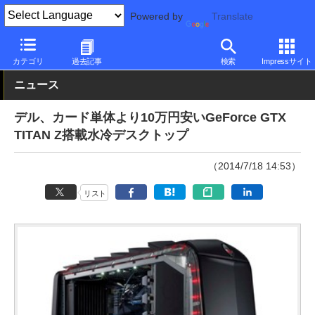
Powered by
Translate
PC Watch
パソコン/タブレット/スマートフォン
ゲーミングパソ
カテゴリ
過去記事
検索
Impressサイト
ニュース
デル、カード単体より10万円安いGeForce GTX
TITAN Z搭載水冷デスクトップ
（2014/7/18 14:53）
リスト