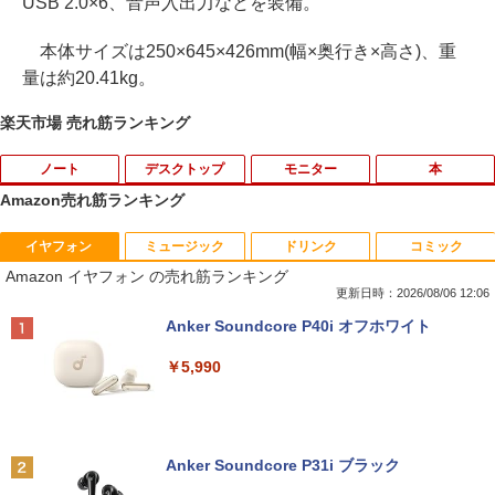
USB 2.0×6、音声入出力などを装備。
本体サイズは250×645×426mm(幅×奥行き×高さ)、重
量は約20.41kg。
楽天市場 売れ筋ランキング
ノート
デスクトップ
モニター
本
Amazon売れ筋ランキング
イヤフォン
ミュージック
ドリンク
コミック
中古パソコン | Dell | Latitude 3500 | Wi
エアリア 世田谷電器 世田谷の給水塔 キ
【マラソンセール期間中ポイント5倍】中
2027 近江兄弟社中学校・直前対策合格セ
1
1
1
1
Amazon イヤフォン の売れ筋ランキング
ndows11 | ノートPC | 一年保証 | 第8世
ーボード用メンテナンスツール キーキャ
古モニター 19〜27インチ サイズ選択可
ット問題集(5冊) 中学受験 過去問の傾向
代 | Core i5-8265U 1.6(〜最大3.9)GHz |
ップ外し スイッチプラー AR-REMOVE
能 HDMI / DisplayPort / VGA / DVI 端子
と対策 / 参考書 自宅学習 送料無料 / 受験
更新日時：2026/08/06 12:06
MEM:8GB | SSD:256GB(新品) | 光学ド
選択可能 店長おまかせ ケーブル付き サ
専門サクセス
Anker Soundcore P40i オフホワイト
ライブ非搭載 | 無線LAN:あり | Webカメ
ブモニターにおすすめ 動作確認済み 30
￥1,580
ラ内蔵 | フルHD | テンキー | Win11Pro6
日保証 送料無料
￥19,250
￥5,990
4Bit | ACアダプター付属
￥4,580
￥25,980
ミニPC Dell HP Lenovo 高速CPU 第8世
2
代 Corei3/i5-8500T メモリ最大16GB SS
買わない生活 [ 稲垣 えみ子 ]
2
D1TB 二画面デュアル アウトレット オフ
Anker Soundcore P31i ブラック
ィス付き 最新MSOffice2024可 Win11Pr
モニター 21.5型 液晶ディスプレイ ベゼ
￥1,980
2
【最新Office2024】中古ノート Lenovo
o 中古パソコンデスクトップパソコン ミ
ル ディスプレイ 液晶モニター PCモニタ
2