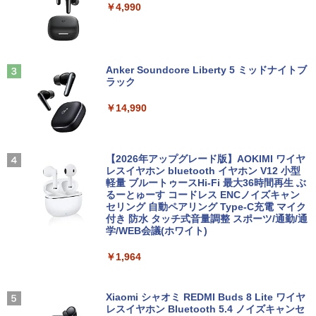
￥4,990
ThinkPad L580 第8世代Core i5 大画面
ニPC デル 中古パソコンデスクトップPC
ー 壁掛け フリッカーレス FreeSync 21.
15.6インチ液晶 メモリ8GB/16GB 新品S
5インチ 角度調節 FullHD ブルーライト
SD 1TB テンキー付き Webカメラ内蔵 U
カット VAパネル VESAフル FHDノング
￥17,888
SB 3.0 無線LAN搭載 office付き Windo
レア MAXZEN JM22CH02
ws11搭載 ノートPC パソコン ノート 中
100日後に英語がものになる1日10分 ネ
3
古パソコン 中古PC オフィス 中古
Anker Soundcore Liberty 5 ミッドナイトブ
￥9,480
イティブ英語書き写し [ ブレット・リン
ラック
ゼイ ]
中古パソコン | HP | ProDesk 600 G4 SF
3
￥26,800
F | Windows11 | デスクトップ | 一年保
￥14,990
証 | 第8世代 | Core i5 8500 3.0(〜最大4.
￥1,980
1)GHz | MEM:8GB | SSD:256GB(NVMe)
【1,000円クーポン＋ポイント最大31.5%
3
| DVDマルチ | 無線LAN:なし | Win11Pro
還元！】PCモニター 液晶ディスプレイ 2
【マラソンP5倍/10%オフクーポン】【ワ
64Bit
4インチ VA FHD 1080P フルHD 非光沢
3
ケあり/激安商品】 中古ノートパソコン
ディスプレイ（100Hz/VGA/HDMI1.4 ブ
【2026年アップグレード版】AOKIMI ワイヤ
【全巻】DRAGON BALL 1-42巻セット
4
レノボ Lenovo ThinkPad L380 第8世代
ルーライト軽減 フリッカーレス VESA対
レスイヤホン bluetooth イヤホン V12 小型
￥21,980
（ジャンプコミックス） [ 鳥山 明 ]
Core i5 メモリ8GB/16GB SSD128/256G
応 Adaptive Sync対応 4000:1コントラ
軽量 ブルートゥースHi-Fi 最大36時間再生 ぶ
B/512GB 13.3インチ Windows11 Pro 送
スト チルト調節可 PCモニター KTC H24
るーとゅーす コードレス ENCノイズキャン
￥20,328
料無料 保証付き
V27
セリング 自動ペアリング Type-C充電 マイク
付き 防水 タッチ式音量調整 スポーツ/通勤/通
中古パソコン | HP | ProOne 600 G5 All-i
4
学/WEB会議(ホワイト)
￥15,800
￥10,143
n-One | Windows11 | 一体型 | 一年保証
| 第9世代 | Core i3 9100T 3.1(～最大3.7)
￥1,964
GHz | MEM:16GB | SSD:256GB(新品) |
【送料無料】日経エンタテインメント9月
5
DVD-ROM | 無線LAN:なし | Webカメラ
号特別表紙版 2026年9月号 【日経エンタ
エントリーで最大10倍！｜【Win11正式
内蔵 | フルHD | Win11Pro64Bit | ACアダ
モニター 23.8インチ 144Hz FHD pcモニ
テインメント増刊】【雑誌】
4
4
対応モデル】アウトレット 第8世代 Core
プター付属
ター フリッカーレス FullHD ブルーライ
Xiaomi シャオミ REDMI Buds 8 Lite ワイヤ
i5 ノートパソコン Win11対応 15.6型 大
トカット ノングレア ディスプレイ HDMI
レスイヤホン Bluetooth 5.4 ノイズキャンセ
￥980