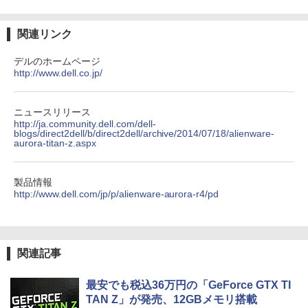
by Amazon 天然水ラベルレス 2L×9本
￥250
￥572
￥1,117
関連リンク
デルのホームページ
http://www.dell.co.jp/
BUGS LIFE
スーパーの裏でヤニ吸うふたり 9巻 (デジタル
版ビッグガンガンコミックス)
コカ・コーラ やかんの麦茶 from 爽健美茶 ラ
ベルレス 650mlPET×24本
￥250
￥810
ニュースリリース
http://ja.community.dell.com/dell-
￥1,653
blogs/direct2dell/b/direct2dell/archive/2014/07/18/alienware-
aurora-titan-z.aspx
On My Road (Stadium ver.)
ONE PIECE モノクロ版 115 (ジャンプコミッ
クスDIGITAL)
by Amazon 炭酸水 ラベルレス 500ml ×24本
製品情報
強炭酸水 ペットボトル 500ミリリットル (Sm
￥250
http://www.dell.com/jp/p/alienware-aurora-r4/pd
art Basic)
￥594
￥1,625
関連記事
最安でも税込36万円の「GeForce GTX TI
TAN Z」が発売、12GBメモリ搭載