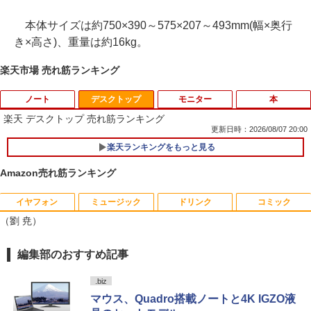
本体サイズは約750×390～575×207～493mm(幅×奥行
き×高さ)、重量は約16kg。
楽天市場 売れ筋ランキング
ノート
デスクトップ
モニター
本
楽天 デスクトップ 売れ筋ランキング
更新日時：2026/08/07 20:00
楽天ランキングをもっと見る
Amazon(アマゾン) タブレットPC New F
1
ire Max 11(2023年発売) グレー B0B2SD
Amazon売れ筋ランキング
8BVX ［11型 /Wi-Fiモデル /ストレージ：
64GB］ B0B2SD8BVX [振込不可]
イヤフォン
ミュージック
ドリンク
コミック
PHILIPS/フィリップス 241V8/11 / 23.8型
なぜ、あの人のがんは消えたのか？
1
1
￥19,980
（劉 尭）
ワイド 液晶ディスプレイ FullHD/HDMI
ケーブル標準添付【中古/送料無料】※沖
￥3,828
縄、離島を除く
Anker Soundcore P40i ブラック
BRUCE WAYNE feat. Flo Milli, ATL Jacob
【Amazon.co.jp限定】 い・ろ・は・す 2L P
薬屋のひとりごと 17巻 (デジタル版ビッグガ
編集部のおすすめ記事
[Explicit]
ET ラベルレス ×8本
ンガンコミックス)
【新古品】2026年福袋 ノートパソコン
2
￥5,500
￥7,990
Windows11 ノートPC 14インチノート
.biz
￥250
￥1,112
￥770
パソコン 4GB 64GB パソコンOffice搭載
マウス、Quadro搭載ノートと4K IGZO液
薄型ノートPC インテルCeleron 第11世
トランスフォーマーFANBOOK 2026
2