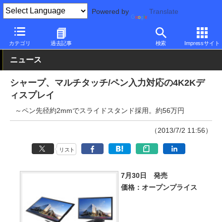
Powered by
Translate
PC Watch
半導体/周辺機器
モニター
その他
カテゴリ
過去記事
検索
Impressサイト
ニュース
シャープ、マルチタッチ/ペン入力対応の4K2Kデ
ィスプレイ
～ペン先径約2mmでスライドスタンド採用。約56万円
（2013/7/2 11:56）
リスト
7月30日 発売
価格：オープンプライス