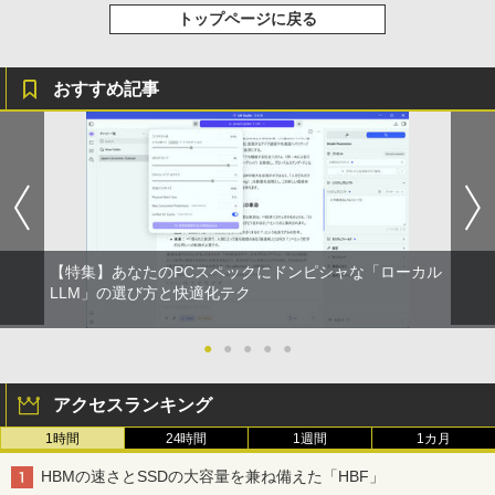
蔵Rasp PI5 /PC/Macなど対応ポータブル
ベルレス 650mlPET×24本
￥250
C ピンク シルバー 最短当日出荷
トップページに戻る
ディスプレイ (ブラック, 11.6)
￥810
￥792
Xiaomi シャオミ REDMI Buds 8 Lite ワイヤ
￥2,009
￥29,800
レスイヤホン Bluetooth 5.4 ノイズキャンセ
￥9,280
リング ANC 36時間再生
おすすめ記事
￥3,480
超軽量 フルHD｜富士通 U939｜中古ノー
5
【お買い物マラソ開催中！P最大31.5%還
5
トパソコン Windows11 office付き｜Co
元】5年保証/Type-C/100Hz 24インチ モ
re i5 第8世代｜メモリ 8GB SSD 256GB
ニター USB-C IPSパネル スピーカー内蔵
｜フルHD｜中古ノートパソコン 軽量｜
HDR10 Adaptive Sync VESA対応 チル
モバイルPC｜Fujitsu｜ノートパソコン
ト調整可 オフィス用PCモニター フレー
｜ノートPC｜中古パソコン｜パソコン｜
ムレス Type-C/HDMIポート 高画質 FHD
中古PC
フルHD 液晶モニター Minifire MF24X3C
【特集】あなたのPCスペックにドンピシャな「ローカル
￥29,800
LLM」の選び方と快適化テク
￥11,999
●
●
●
●
●
アクセスランキング
1時間
24時間
1週間
1カ月
HBMの速さとSSDの大容量を兼ね備えた「HBF」