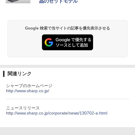
晶のセットモデル
代 日本語キーボードデュアル USB3.0 WI
【良い】送料無料 TF: PHILIPS / フィ
2
FI Bluetooth テレワーク応援 初心者向
リップス 23.8型 ワイド HDMI 24インチ
￥2,500
け
Anker Soundcore P31i ブラック
BRUCE WAYNE feat. Flo Milli, ATL Jacob
by Amazon 天然水 ラベルレス 500ml ×24本
異世界居酒屋「のぶ」(22) (角川コミックス・
液晶モニター 243V7Q フルHD(1920x10
[Explicit]
富士山の天然水 バナジウム含有 水 ミネラル
エース)
80) スピーカー搭載 動作良品 中古
￥21,800
ウォーター ペットボトル 静岡県産 500ミリリ
￥5,990
【3ケ月保証】
ットル (Smart Basic)
Google 検索で当サイトの記事を優先表示させる
￥250
￥832
￥6,480
￥1,380
機動警察パトレイバーシバシゲオ×ぴあ
3
【1500円OFFクーポン】【訳アリ】【W
3
（ぴあMOOK）
EBカメラ＋フルHD】ノートパソコン 中
Anker Soundcore Liberty 5 ミッドナイトブ
On My Road (Stadium ver.)
ONE PIECE モノクロ版 115 (ジャンプコミッ
古パソコン 13.3インチ SSD256GB メモ
ラック
クスDIGITAL)
by Amazon 天然水ラベルレス 2L×9本
￥1,925
モバイルモニター 15.6インチ InnoView
3
リ8GB Core i5-1135G7 第11世代 Micro
￥250
モバイルディスプレイ 自立型 1920*1080
soft Office付き Windows11 東芝 dyna
￥14,990
￥594
￥1,117
FHD ポータブルモニター IPS液晶パネル
book G83 中古 PC パソコン ノートPC S
薄型 軽量 持ち運び 壁掛けに対応 Switc
関連リンク
SD1TB メモリ16GB 軽量 薄型 ダイナブ
h/PS3/PS4/PS5/Xbox One/PC/スマホ/U
ック
SBType-C/標準HDMI対応【選べる種
高校野球神奈川グラフ（2026） 第108回
4
シャープのホームページ
類】タッチ/ケース付き/4Kタイプ
【2026年アップグレード版】AOKIMI ワイヤ
On My Road (Stadium ver.)
HUNTER×HUNTER モノクロ版 39 (ジャンプ
全国高校野球選手権神奈川大会 [ 神奈川
http://www.sharp.co.jp/
￥29,800
レスイヤホン bluetooth イヤホン V12 小型
コミックスDIGITAL)
新聞社 ]
by Amazon 炭酸水 ラベルレス 500ml ×24本
軽量 ブルートゥースHi-Fi 最大36時間再生 ぶ
強炭酸水 ペットボトル 500ミリリットル (Sm
￥8,980
￥250
るーとゅーす コードレス ENCノイズキャン
art Basic)
￥572
￥2,200
ニュースリリース
セリング 自動ペアリング Type-C充電 マイク
ノートパソコン 14インチ 新品 Windows
http://www.sharp.co.jp/corporate/news/130702-a.html
4
付き 防水 タッチ式音量調整 スポーツ/通勤/通
￥1,625
11 Pro Office搭載 日本語キーボード メ
学/WEB会議(ホワイト)
11.6インモバイルモニターIPS小型ディス
4
モリ 8GB SSD 128GB 256GB 512GB 1
プレイ 1366x768 防眩光 薄型 軽量USB
BUGS LIFE
スーパーの裏でヤニ吸うふたり 9巻 (デジタル
魔女と傭兵（9） 【電子書籍】[ 宮木真人
5
TB Webカメラ WiFi Bluetooth 選べる
￥1,964
Type-C HDMIサブモニター スピーカー内
版ビッグガンガンコミックス)
]
コカ・コーラ やかんの麦茶 from 爽健美茶 ラ
カラー 14型 薄型 軽量 初心者 学習向け P