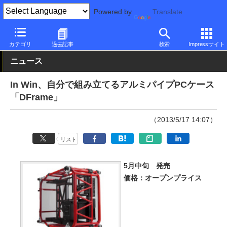
Powered by
Translate
PC Watch
半導体/周辺機器
自作PCパーツ
ケース
カテゴリ
過去記事
検索
Impressサイト
ニュース
In Win、自分で組み立てるアルミパイプPCケース
「DFrame」
（2013/5/17 14:07）
リスト
5月中旬 発売
価格：オープンプライス