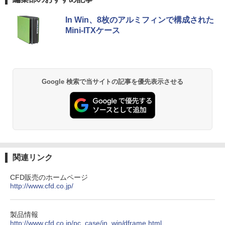
本体 高速SSD ウインドウズ10 Windows
PS LED LCD 液晶ディスプレイ 修理交換
￥19,800
[Explicit]
ET ラベルレス ×8本
ンガンコミックス)
11 中古デスクトップ 中古pc win10 中古
用液晶パネル
￥7,990
デスクトップパソコン 送料無料
In Win、8枚のアルミフィンで構成された
￥250
￥1,112
￥770
￥9,250
Mini-ITXケース
￥15,800
世界の新富裕層はなぜ「オルカン・S＆P
2
500」を買わないのか 20代で純資産4億
円をつくった超レバレッジ投資の極意 [
Anker Soundcore P31i ブラック
BRUCE WAYNE feat. Flo Milli, ATL Jacob
by Amazon 天然水 ラベルレス 500ml ×24本
異世界居酒屋「のぶ」(22) (角川コミックス・
＼500円OFFクーポンあり！／ モバイル
宮脇 さき ]
2
[Explicit]
富士山の天然水 バナジウム含有 水 ミネラル
エース)
【全品最大2500円OFFクーポン】【22イ
モニター 15.6インチ 1080PフルHD ディ
2
ウォーター ペットボトル 静岡県産 500ミリリ
￥5,990
ンチ 液晶+新品キーボード＆新品無線マ
スプレイ VESA対応 コスパ デュアルモニ
Google 検索で当サイトの記事を優先表示させる
￥1,980
ットル (Smart Basic)
￥250
￥832
ウスセット】HP EliteDesk 800 G1 SFF
ター サブモニター ゲーミングモニター
デスクトップPC 第4世代Core-i7 Office
ポータブルモニター 外付けモニター リモ
￥1,380
付き Windows11 メモリ8GB/16GB SSD
ートワーク IPS mini pc ミニPC 多デバ
256GB/512GB ハイブリッド Wi-Fi DVD
イス対応 ブラック
コレクション・台湾のモダニズム（第6
3
USB3.0 デスクトップ PC 中古 PC
Anker Soundcore Liberty 5 ミッドナイトブ
On My Road (Stadium ver.)
ONE PIECE モノクロ版 115 (ジャンプコミッ
巻） 衛生と病院 [ 鈴木哲造 ]
ラック
クスDIGITAL)
by Amazon 天然水ラベルレス 2L×9本
￥9,480
￥27,999
￥250
￥19,800
￥14,990
￥594
￥1,117
関連リンク
★Gigastone モニター 21.45インチ ディ
3
CFD販売のホームページ
超得10％OFF｜買い替えならこれ!! Micr
スプレイ PCモニター VESA モニタ ノン
3
http://www.cfd.co.jp/
osoft office付き デスクトップパソコン
グレア フルHD 75Hz ブルーライト軽減
【2026年アップグレード版】AOKIMI ワイヤ
On My Road (Stadium ver.)
HUNTER×HUNTER モノクロ版 39 (ジャンプ
和山やま作品4冊セット 小冊子＆アクリ
4
中古デスクトップ 第8世代 メモリ8GB S
パネル 178度 広角 高解像度目に優しいフ
レスイヤホン bluetooth イヤホン V12 小型
コミックスDIGITAL)
by Amazon 炭酸水 ラベルレス 500ml ×24本
ルスタンド付き特装版 （ビームコミック
SD256GB HDD500GB Windows11 セッ
リッカーフリー (PS5確認済み/HDMI/VG
軽量 ブルートゥースHi-Fi 最大36時間再生 ぶ
強炭酸水 ペットボトル 500ミリリットル (Sm
￥250
ス） [ 和山 やま ]
ト購入可能 単品 NEC デスクトップ PC
A/3年保証)
るーとゅーす コードレス ENCノイズキャン
art Basic)
￥572
製品情報
パソコン 中古 おすすめ デスクトップパ
セリング 自動ペアリング Type-C充電 マイク
http://www.cfd.co.jp/pc_case/in_win/dframe.html
￥11,000