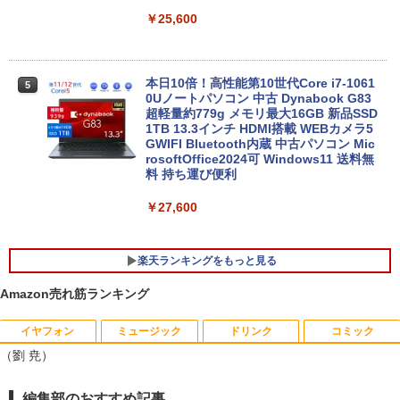
￥25,600
本日10倍！高性能第10世代Core i7-1061
5
0Uノートパソコン 中古 Dynabook G83
超軽量約779g メモリ最大16GB 新品SSD
1TB 13.3インチ HDMI搭載 WEBカメラ5
GWIFI Bluetooth内蔵 中古パソコン Mic
rosoftOffice2024可 Windows11 送料無
料 持ち運び便利
￥27,600
楽天ランキングをもっと見る
Amazon売れ筋ランキング
イヤフォン
ミュージック
ドリンク
コミック
中古パソコン HP Z230 SFF Workstatio
Yoothi 互換品 液晶 15.6インチ NV156F
獣医腫瘍学テキスト 第2版[本/雑誌] / 日
1
1
1
（劉 尭）
n CPU Intel Xeon E3-1231v3-3.40Ghz
HM-N41 NV156FHM-N42 NV156FHM-N
本獣医がん学会/著 日本獣医がん学会獣医
メモリ8GB SSD256GB DVDROM デスク
43 NV156FHM-N46 NV156FHM-N47 NV
腫瘍科認定医認定委員会/監修
トップ パソコン 中古 パソコン パソコン
156FHM-N49 対応 FullHD 1920x1080 I
Anker Soundcore P40i オフホワイト
BRUCE WAYNE feat. Flo Milli, ATL Jacob
【Amazon.co.jp限定】 い・ろ・は・す 2L P
薬屋のひとりごと 17巻 (デジタル版ビッグガ
編集部のおすすめ記事