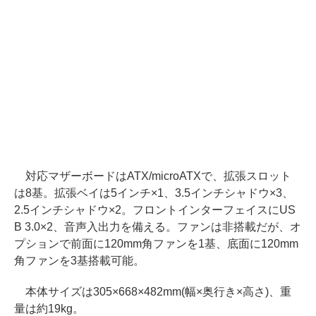
対応マザーボードはATX/microATXで、拡張スロット
は8基。拡張ベイは5インチ×1、3.5インチシャドウ×3、
2.5インチシャドウ×2。フロントインターフェイスにUS
B 3.0×2、音声入出力を備える。ファンは非搭載だが、オ
プションで前面に120mm角ファンを1基、底面に120mm
角ファンを3基搭載可能。
本体サイズは305×668×482mm(幅×奥行き×高さ)、重
量は約19kg。