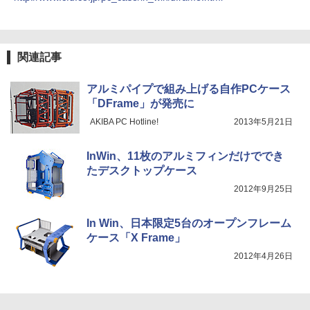
ソコン マイクロソフトオフィス 2019 PC
付き 防水 タッチ式音量調整 スポーツ/通勤/通
￥9,980
￥1,625
学/WEB会議(ホワイト)
￥29,800
BUGS LIFE
スーパーの裏でヤニ吸うふたり 9巻 (デジタル
￥1,964
版ビッグガンガンコミックス)
コカ・コーラ やかんの麦茶 from 爽健美茶 ラ
施設基準パーフェクトブック 2026年度
5
関連記事
【公式限定2年保証】モニター 21.5イン
ベルレス 650mlPET×24本
4
￥250
版 [ 一般社団法人日本施設基準管理士協
チ フルhd 高画質 100Hz VA ノングレア
￥810
会 ]
【中古】 HP Pavilion All-in-One 24-xa0
非光沢 スピーカー内蔵 3年保証 ディスプ
Xiaomi シャオミ REDMI Buds 8 Lite ワイヤ
4
￥2,009
アルミパイプで組み上げる自作PCケース
150jp 4YR08AA#ABJ SSD＆HDD搭載 C
レイ パソコンモニター PCモニター フル
レスイヤホン Bluetooth 5.4 ノイズキャンセ
￥22,000
「DFrame」が発売に
ore i5 8400T Windows11 Home 液晶一
ハイビジョン 21インチ 液晶モニター ア
リング ANC 36時間再生
体型 保証付 [96185]
イリスオーヤマ DT-JF * 安心延長保証対
AKIBA PC Hotline!
2013年5月21日
象
￥2,980
￥39,640
￥9,999
InWin、11枚のアルミフィンだけででき
たデスクトップケース
2012年9月25日
【★20％クーポン】MINISFORUM AI M1
5
Pro ミニPC、インテル Core Ultra 5 125
グリーンハウス 7型ワイド液晶 電子POP
5
H / Ultra 9 285H、32GB+512GB/1TB 、
取付金具付き ホワイト GH-EP7F-WH [G
In Win、日本限定5台のオープンフレーム
64GB+2TB / ベアボーンキット、 2.5G/
HEP7FWH]
ケース「X Frame」
Wi-Fi 7/Bluetooth 5.4、HDMI 2.1/DP 1.
4/USB4×2、4画面出力、Copilot対応AI
￥10,970
2012年4月26日
PC
￥75,999