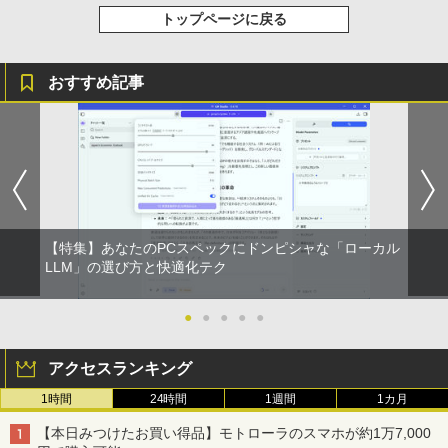
トップページに戻る
おすすめ記事
【特集】あなたのPCスペックにドンピシャな「ローカル
LLM」の選び方と快適化テク
●
●
●
●
●
アクセスランキング
1時間
24時間
1週間
1カ月
【本日みつけたお買い得品】モトローラのスマホが約1万7,000