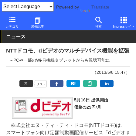
Powered by
Translate
PC Watch
市場
サービス
その他
カテゴリ
過去記事
検索
Impressサイト
ニュース
NTTドコモ、dビデオのマルチデバイス機能を拡張
～PCや一部のWi-Fi接続タブレットからも視聴可能に
（2013/5/8 15:47）
リスト
5月16日 提供開始
価格:525円/月
株式会社エヌ・ティ・ティ・ドコモ(NTTドコモ)は、
スマートフォン向け定額制動画配信サービス「dビデオ p