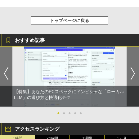
￥10,980
【3千円以上送料無料】タッチペンで音が
4
【2026年アップグレード版】AOKIMI ワイヤ
On My Road (Stadium ver.)
HUNTER×HUNTER モノクロ版 39 (ジャンプ
聞ける!はじめてずかん1000 英語つき／
レスイヤホン bluetooth イヤホン V12 小型
コミックスDIGITAL)
by Amazon 炭酸水 ラベルレス 500ml ×24本
小学館辞典編集部
トップページに戻る
軽量 ブルートゥースHi-Fi 最大36時間再生 ぶ
強炭酸水 ペットボトル 500ミリリットル (Sm
￥250
【1,000円クーポン＋ポイント最大31.5%
4
るーとゅーす コードレス ENCノイズキャン
art Basic)
￥572
￥5,478
還元！】ゲーミングモニター 23.8インチ
セリング 自動ペアリング Type-C充電 マイク
フルHD(1920×1080) IPS 144Hz 103%sR
付き 防水 タッチ式音量調整 スポーツ/通勤/通
おすすめ記事
￥1,625
GB 1500:1コントラスト比 300cd 高色精
学/WEB会議(ホワイト)
度 低ブルーライト フリッカーフリー Ad
ative Sync対応HDMI1.4×2 DP1.2×1 3年
BUGS LIFE
スーパーの裏でヤニ吸うふたり 9巻 (デジタル
薬屋のひとりごと 17巻 【電子書籍】[ 日
5
￥1,964
保証 KTC H24B9S
版ビッグガンガンコミックス)
向夏 ]
コカ・コーラ やかんの麦茶 from 爽健美茶 ラ
ベルレス 650mlPET×24本
￥250
￥11,979
￥810
￥770
Xiaomi シャオミ REDMI Buds 8 Lite ワイヤ
￥2,009
レスイヤホン Bluetooth 5.4 ノイズキャンセ
リング ANC 36時間再生
【公式店】 モニター 23.8インチ 144Hz
【特集】あなたのPCスペックにドンピシャな「ローカル
5
￥3,480
FHD pcモニター フリッカーレス FullHD
LLM」の選び方と快適化テク
ブルーライトカット ノングレア ディスプ
レイ HDMI 144hz pcモニター Adaptive-
Sync ブラック MAXZEN MJM24IC01 M
●
●
●
●
●
JM24IC02-F144 マクスゼン マクスゼン
レビューCP1000
アクセスランキング
￥13,280
1時間
24時間
1週間
1カ月