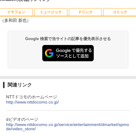
イヤフォン
ミュージック
ドリンク
コミック
【中古良品】【安心保証】PHILIPS 223V
月刊少女野崎くん（18）特装版 セレク
1
1
（多和田 新也）
5L 21.5 インチフル HD 液晶モニター HD
ト小冊子「堀と鹿島編」付き （SEコミッ
MI VGA 入力 角度調整可能
クスプレミアム） [ 椿いづみ ]
Anker Soundcore P40i オフホワイト
BRUCE WAYNE feat. Flo Milli, ATL Jacob
by Amazon 天然水 ラベルレス 500ml ×24本
薬屋のひとりごと 17巻 (デジタル版ビッグガ
￥4,200
￥1,650
Google 検索で当サイトの記事を優先表示させる
[Explicit]
富士山の天然水 バナジウム含有 水 ミネラル
ンガンコミックス)
ウォーター ペットボトル 静岡県産 500ミリリ
￥7,990
ットル (Smart Basic)
￥250
￥770
【超特価】厳選大手メーカー 液晶モニタ
【 限定生産・特典つき 】YUZURU2027
2
2
￥1,380
ー シークレット 22-23型ワイド フルHD
羽生結弦カレンダー壁掛け版 [ 能登 直 ]
（1920x1080） HDMI指定可 ノングレア
Anker Soundcore P31i ブラック
BRUCE WAYNE feat. Flo Milli, ATL Jacob
異世界居酒屋「のぶ」(22) (角川コミックス・
EIZO IIYAMA 三菱 富士通 NEC IO-DATA
￥5,170
[Explicit]
エース)
【Amazon.co.jp限定】 い・ろ・は・す 2L P
Dell HP PHILIPS等 液晶ディスプレイ
ET ラベルレス ×8本
￥5,990
【中古】
関連リンク
￥250
￥832
￥1,112
￥4,480
NTTドコモのホームページ
給与小六法 令和9年版 [ 一般財団法人
http://www.nttdocomo.co.jp/
3
人事行政研究所 ]
Anker Soundcore Liberty 5 ミッドナイトブ
On My Road (Stadium ver.)
ONE PIECE モノクロ版 115 (ジャンプコミッ
ラック
クスDIGITAL)
by Amazon 天然水ラベルレス 2L×9本
ASUS エイスース 液晶ディスプレイ Ey
￥11,000
3
dビデオのページ
￥250
e Care [ 21.45型 / フルHD(1920×1080) /
http://www.nttdocomo.co.jp/service/entertainment/dmarket/spmo
￥14,990
￥594
￥1,117
ワイド ] ブラック VP227HF
de/video_store/