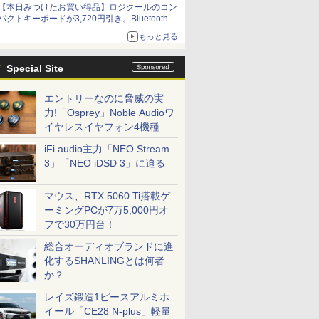
【本日みつけたお買い得品】ロジクールのコン
パクトキーボードが3,720円引き。Bluetoothで3
台接続対応
もっと見る
Special Site
エントリーなのに脅威の実
力!「Osprey」Noble Audioワ
イヤレスイヤフォン4機種を
一気に聴く
iFi audio主力「NEO Stream
3」「NEO iDSD 3」に迫る
マウス、RTX 5060 Ti搭載ゲ
ーミングPCが7万5,000円オ
フで30万円台！
総合オーディオブランドに進
化するSHANLINGとは何者
か？
レイズ鍛造1ピースアルミホ
イール「CE28 N-plus」軽量