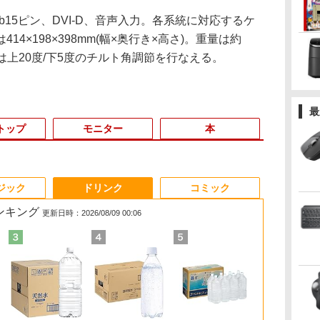
15ピン、DVI-D、音声入力。各系統に対応するケ
4×198×398mm(幅×奥行き×高さ)。重量は約
ンドは上20度/下5度のチルト角調節を行なえる。
最
トップ
モニター
本
3
3
4
4
3
3
5
5
6
1
1
6
ジック
ドリンク
コミック
ランキング
更新日時：2026/08/09 00:06
%オ
ド
tec メモリ16GB ストレージ512B
io ゲーミングモニター 24インチ ホ
中古 マイクロソフト
【送料無料】これって
【新品】【楽天1
スリランカ料理 ライス
【展示品・代引不可】 NEC 液晶一体
JAPANNEXT 14インチ IPSパネルx2搭
【最新Office2024】ノ
【中古】 三舟及び南洲
新品ノートパソコ
【期間限定P1
Pixio PX2
【送料無料】
ー
由
スクトップパソコン GMKtec
 PX249WAVE PX248WAVE 白
Surface Pro 7 Core i5
むし歯になりますか？
位！】ノートパソコン
＆カリー、朝ごはん、
27型 デスクトップパソコン LAVIE A27
載 WUXGA(1920x1200)解像度 デュア
ートパソコン 中古
の書 / 寺山葛常 / 巌南
け Windows
ン】 【3年保証
ー 23.8インチ 
作分析／鈴木
ox G3S GMK-G3S-16/512-
z pcモニター 120Hz 144Hz
1035G4 第10世代 メモ
に根拠をもって答える
新品第13世代CPU搭載
軽食、スイーツからラ
Windows 11/ インテル Core i7/ メモリ
ルモバイルモニター JN-DMD-
Core i5 第10世代
堂書店 [単行本]【宅配
キー付 Intel
OPTIPLEX 3
イト ブルー 
戸直樹
 第8
RO(N95)
Hz 対応 モニター ピンク ブルー ベ
リ8GB SSD128GB 12
本 代用甘味料を迷わ
ノートPC Office付き
ンプライスまで、スリ
16GB/ SSD 512GB/ Webカメラ/ DVD
IPS14WX miniHDMI USB-C 3画面拡張
Office付き NEC 15.6イ
便出荷】
液晶 大容量バ
メモリ8GB Core
ター ディスプレ