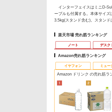
インターフェイスはミニD-Sub
ーブルも付属する。本体サイズは41
3.5kg(スタンド含む)。スタ
楽天市場 売れ筋ランキング
ノート
デスク
Amazon売れ筋ランキング
3
3
10
1
1
1
1
2
2
2
2
イヤフォン
ミュー
Amazon ドリンク の売れ筋
2B
 ホ
UXGA 13.3インチ Lenovo ThinkPad
もん の 知育カー
【展示品・代引不可】 NEC 液晶一体
JAPANNEXT 14インチ IPSパネルx2搭
【全巻】 うちの弟ども
【期間限定 ポイント10
【期間限定P15倍+最大10%OFFクーポ
Pixio PX246 Wave ゲーミングモニタ
りゅうおうのおしご
【マラソンP5倍/10
11～12世紀のフラン
GMK
Pix
ows11 AMD Ryzen5 Pro 5675U 8GB 爆
童謡カードセット
27型 デスクトップパソコン LAVIE A27
載 WUXGA(1920x1200)解像度 デュア
がすみません 1-15巻セ
倍】Lenovo IdeaPad
ン】 【3年保証】DELL デル
ー 23.8インチ FHD 120Hz IPS 白 ホワ
と！21 〜白雪姫と竜
フクーポン】中古ノ
ル伯の尚書部 [ 青山
小型デ
ワイト
-SSD カメラ 無線Wi-Fi6 Office付き
Windows 11/ インテル Core i7/ メモリ
ルモバイルモニター JN-DMD-
ット （マーガレットコ
D330 10.1型 2-in-1 タ
OPTIPLEX 3060 MICRO SSD256GB
イト ブルー ピンク ピクシオ 液晶 モニ
王の結婚〜【完結記念
トパソコン Dell
美子 ]
NucB
240h
260
 ベ
ノートパソコン 中古パソコン 中古PC】送料
16GB/ SSD 512GB/ Webカメラ/ DVD
IPS14WX miniHDMI USB-C 3画面拡張
ミックス） [ オザキ ア
ブレットPC／着脱式キ
メモリ8GB Core i5 Windows 11 Pro
ター ディスプレイ サブ 2台目 HDMI
メモリアルブック付き
Latitude 7200 2in1
W11P
165