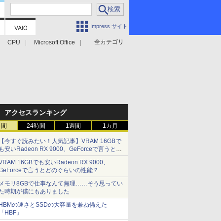
Impress サイト
全カテゴリ
CPU
Microsoft Office
アクセスランキング
時間
24時間
1週間
1カ月
【今すぐ読みたい！人気記事】VRAM 16GBで
も安いRadeon RX 9000、GeForceで言うとど
のぐらいの性能？ - PC Watch
VRAM 16GBでも安いRadeon RX 9000、
GeForceで言うとどのぐらいの性能？
メモリ8GBで仕事なんて無理……そう思ってい
た時期が僕にもありました
HBMの速さとSSDの大容量を兼ね備えた
「HBF」