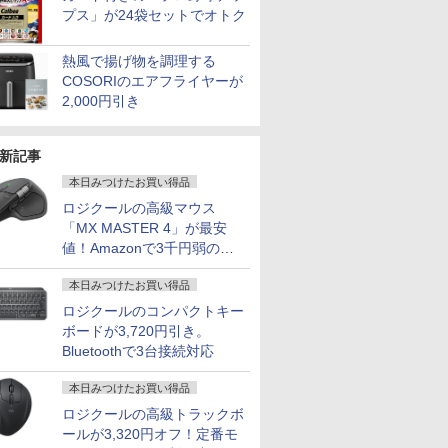
プス」が24袋セットでオトク
熱風で揚げ物を調理する
COSORIのエアフライヤーが
2,000円引き
新記事
本日みつけたお買い得品
ロジクールの高級マウス
「MX MASTER 4」が最安
値！Amazonで3千円弱の割
7
2
2
8
7
9
3
3
10
引
本日みつけたお買い得品
ロジクールのコンパクトキー
ボードが3,720円引き。
Bluetoothで3台接続対応
ン ノートPC 新品 Office付き 初心者向
5倍+最大10%OFFクーポ
46 Wave ゲーミングモニタ
ADLの動
暴力と聖なるもの新装
本日みつけたお買い得品
GMKtec メモリ16GB ストレージ512B
Pixio ゲーミングモニター 24インチ ホ
【楽天1位！高評価
良品 フルHD対応WUXGA 13.3インチ Lenovo T
【くもん の 知育カー
【展示品・代引不可】 NE
JAPANNEXT 14インチ I
【全巻】 
11 初期設定済 Webカメラ zoom 15.6型 テン
】DELL デル
FHD 120Hz IPS 白 ホワ
俊明 嘉
版 （叢書・ウニベルシ
小型デスクトップパソコン GMKtec
ワイト PX249WAVE PX248WAVE 白
★4.58】日本 昔ばなし
L13 Gen3 Windows11 AMD Ryzen5 Pro 56
ド】童謡カードセット
27型 デスクトップパソコン L
載 WUXGA(1920x1200
がすみません
ロジクールの高級トラックボ
 メモリ8GB16GB SSD256GB/512GB フルHD
060 MICRO SSD256GB
ピンク ピクシオ 液晶 モニ
タス） [ ルネ・ジラー
NucBox G3S GMK-G3S-16/512-
240hz pcモニター 120Hz 144Hz
アニメ 絵本 セット 16
速NVMe式256GB-SSD カメラ 無線Wi-Fi6 Off
Windows 11/ インテル Co
ルモバイルモニター JN-DM
ット （マ
ールが3,320円オフ！定番モ
￥7,260
ッテリー Wi-Fi テレワーク応援 在宅勤務 学
 i5 Windows 11 Pro
イ サブ 2台目 HDMI
ル ]
W11PRO(N95)
165Hz 対応 モニター ピンク ブルー ベ
冊 柿沼美浩 福島宏之
Win11【中古ノートパソコン 中古パソコン 中
16GB/ SSD 512GB/ Web
IPS14WX miniHDMI US
ミックス） 