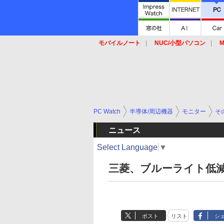
モバイルノート
NUC/小型パソコン
M
SSD
キーボード
マウス
PC Watch
半導体/周辺機器
モニター
そ
ニュース
Select Language
▼
三菱、ブルーライト低減
ポスト
リスト
シ