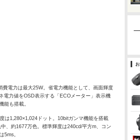
お
消費電力は最大25W。省電力機能として、画面輝度
ネ電力値をOSD表示する「ECOメーター」表示機
ー機能も搭載。
,280×1,024ドット。10bitガンマ機能を搭載
色中、約1677万色。標準輝度は240cd/平方m、コン
は5ms。