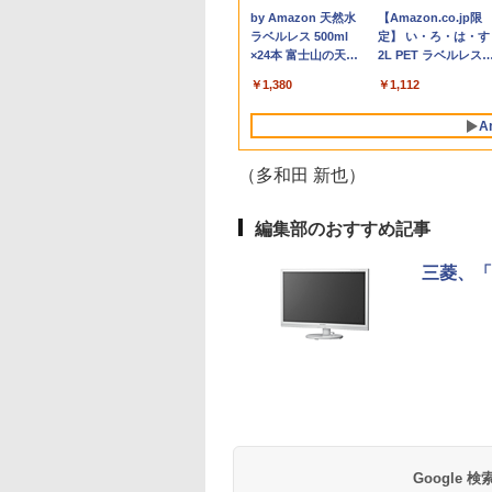
￥189,800
￥39,980
￥7,788
￥13,800
￥27,500
￥16,800
￥5,500
￥16,900
￥5,500
￥49,
￥18,
 ス
 即日発送（Windows10も対応可能
ドライブ/ Office付き/ ブラック
接続表示(実質21インチ) オートフリッ
キラ ]
ーボード（intel 第九世
中古 アウトレット 返品 送料無料 中古
VGA
特装版】 【電子書籍】
世代 Core i5 メモリ
ージュ
Anker Soundcore
BRUCE WAYNE feat.
by Amazon 天然水
Anker Soundcore
BRUCE WAYNE feat
【Amazon.co.jp限
晶
プ 自立式キックスタンド搭載 【2年保
代Celeron
デスクトップパソコン 中古パソコン
[ 白鳥 士郎 ]
8GB SSD128GB 12.
ピーカ
P42i (Bluetooth 6.1)
Flo Milli, ATL Jacob
ラベルレス 500ml
P31i ピンク
Flo Milli, ATL Jacob
定】 い・ろ・は・す
5年
証】 PCモニター 液晶モニター パソコ
N4000/4GB/64GB
デスクトップパソコン デスクトップ
インチタッチパネル
ディ
【完全ワイヤレスイ
[Explicit]
×24本 富士山の天然
[Explicit]
2L PET ラベルレス
ンモニター ジャパンネクスト
eMMC/HD IPS液晶
PC ミニPC OFFICE付き
ルHD Windows11 P
保証
￥5,990
ヤホン/ウルトラノイ
水 バナジウム含有 水
×8本
Type-C データ/充電
カメラ Bluetooth Wi
￥9,990
￥250
￥1,380
￥250
￥1,112
ズキャンセリング 3.5
ミネラルウォーター
可）/microSD対応（最
Fi 送料無料 保証付き
/ マルチポイント接続
ペットボトル 静岡県
大128GB）/Windows
A
/ 最大40時間再生 / コ
産 500ミリリットル
11 Pro／Dolby
ンパクト形状/持ち運
(Smart Basic)
Audio）【整備済み中
びに便利 / IP55 防塵
（多和田 新也）
古品】
防水位規格/PSE技術
基準適合】パープル
編集部のおすすめ記事
三菱、「
薬屋のひとりごと 17
異世界居酒屋「の
巻 (デジタル版ビッグ
ぶ」(22) (角川コミッ
ガンガンコミックス)
クス・エース)
￥770
￥832
Google