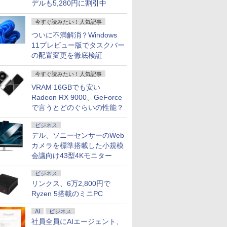
￥6,600
￥49,980
￥18,500
￥6,780
￥46,189
￥189,800
￥39,980
￥7,788
デルも5,280円に割引中
ット 返品 送料無料 中古
ージュ フルHD IPS HDR ノングレア ス
柳川茂 あや秀夫 佐々木
無料 あす楽対応 即日発送（Windows10も対
ドライブ/ Office付き/ ブ
接続表示(実質21インチ) 
キラ ]
パソコン 中古パソコン
ピーカー内蔵 VESA 23.8インチ 液晶
昇 昔話 絵本 指先知育
Win10）
プ 自立式キックスタンド搭
パソコン デスクトップ
ディスプレイ ピクシオ 公式 【最大5年
受験 さわれるまなべる
証】 PCモニター 液晶モニ
今すぐ読みたい！人気記事
FFICE付き
保証】
知育絵本 豪華セット 児
ンモニター ジャパンネク
ついに不満解消？Windows
童書 読み聞かせ ギフト
11プレビュー版でタスクバー
誕生日 出産祝い プレゼ
の配置変更を徹底検証
ント ギフト ラッピング
送料無料
今すぐ読みたい！人気記事
VRAM 16GBでも安い
Radeon RX 9000、GeForce
で言うとどのぐらいの性能？
ビジネス
デル、ソニーセンサーのWeb
カメラを標準搭載した小規模
会議向け43型4Kモニター
ビジネス
リンクス、6万2,800円で
Ryzen 5搭載のミニPC
AI
ビジネス
社員全員にAIエージェント、