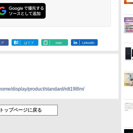
ェア
はてブ
note
LinkedIn
p/home/display/product/standard/rdt198lm/
トップページに戻る