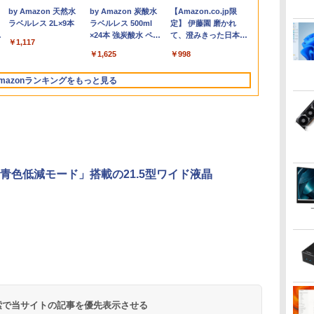
980
500
￥26,800
￥5,940
￥29,800
￥5,940
￥189,800
￥39,980
￥27,800
￥6,570
￥39,800
￥27,500
￥16,800
￥6,600
 フルHD IPS HDR ノングレア ス
インチ Windows11
ず説明するために／久
ノートパソコン 初心者
ランカの食を深く知る
ドライブ/ Office付き/ ブラック
接続表示(実質21インチ) オートフリッ
ンチ メモリ16GB 新品
生向け
中古 アウトレ
VGA
.
Anker Soundcore
見知らぬ糸
by Amazon 天然水
【2026年アップグレ
On My Road
by Amazon 炭酸水
Xiaomi シャオミ
On My Road
【Amazon.co.jp限
3
ー内蔵 VESA 23.8インチ 液晶
Home 無線LAN Wi-Fi
保庭雅恵／監修 中村
向け Windows11 初期
ための125品 [ 濱田 祐
プ 自立式キックスタンド搭載 【2年保
SSD1TB DVDドライブ
デスクトップ
Liberty 5 ディープブ
ラベルレス 2L×9本
ード版】AOKIMI ワ
(Stadium ver.)
ラベルレス 500ml
REDMI Buds 8 Lite ワ
(Stadium ver.)
定】 伊藤園 磨かれ
フ
スプレイ ピクシオ 公式 【最大5年
WEBカメラ Type-C
恵理子／著
設定済 Webカメラ
介 ]
証】 PCモニター 液晶モニター パソコ
WEBカメラ テンキー
デスクトップ
￥250
ルー
イヤレスイヤホン
×24本 強炭酸水 ペッ
イヤレスイヤホン
て、澄みきった日本の
ro
】
1866 1年保証 レビュー
zoom 日本語キーボー
ンモニター ジャパンネクスト
windows11搭載 NEC
PC ミニPC O
￥1,117
￥250
￥250
bluetooth イヤホン
トボトル 500ミリリ
Bluetooth 5.4 ノイズ
水 2L 8本 ラベルレス [
-
特典:セキュリティソフ
ド 14.1型 Intel
中古ノートパソコン 安
￥14,990
￥1,964
￥1,625
￥3,480
￥998
V12 小型軽量 ブルー
ットル (Smart
キャンセリング ANC
ケース ] [ 水 ] [ ペット
ト Bランク ノートパソ
Celeron メモリ8GB
心保証 初期設定済み
トゥースHi-Fi 最大
Basic)
36時間再生
ボトル ] [ 箱買い ] [ ス
コン 中古ノートパソコ
SSD1TB(最大) 大容量
VKT16X5 VRL21F7
mazonランキングをもっと見る
36時間再生 ぶるーと
トック ] [ 水分補給 ]
ン 中古PC
バッテリービジネス 大
ゅーす コードレス
学生 プレゼント 学生
ENCノイズキャンセ
向け
リング 自動ペアリン
グ Type-C充電 マイ
ク付き 防水 タッチ式
音量調整 スポーツ/通
勤/通学/WEB会議(ホ
青色低減モード」搭載の21.5型ワイド液晶
ワイト)
ONE PIECE モノクロ
HUNTER×HUNTER
スーパーの裏でヤニ吸
版 115 (ジャンプコミ
モノクロ版 39 (ジャ
うふたり 9巻 (デジタル
ックスDIGITAL)
ンプコミックス
版ビッグガンガンコミ
DIGITAL)
ックス)
￥594
￥572
￥810
 検索で当サイトの記事を優先表示させる