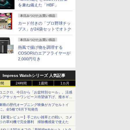
を兼ね備えた「HBF」
本日みつけたお買い得品
カード付きの「プロ野球チッ
プス」が24袋セットでオトク
本日みつけたお買い得品
熱風で揚げ物を調理する
COSORIのエアフライヤーが
2,000円引き
Impress Watchシリーズ 人気記事
時間
24時間
1週間
1カ月
ユニクロ、今日から「お盆特別セール」。涼感
シアサッカーワンピース待望値下げ、撥水ギア
ショーツは1990円に
東映の歴代オープニング映像がカプセルトイ
に。全5種で8月下旬発売
【家電レビュー】手ごわい雑草との戦い、コメ
リの草刈機で完全勝利 掃除機感覚で使えた
はやぶさ50％オフの「新幹線eチケット（トク