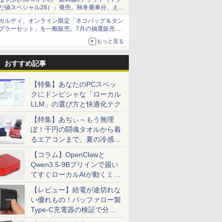
だ値スペシャル28）」発売。秋冬乗車分、えき
ねっと限定
カルディ、オンライン限定「ネコバッグ＆タン
ブラーセット」を一般販売。7月の抽選販売の
当選無効分
もっと見る
おすすめ記事
【特集】あなたのPCスペッ
クにドンピシャな「ローカル
LLM」の選び方と快適化テク
【特集】あぢぃ～もう無理
ぽ！千円の闘魂タオルから着
るエアコンまで、夏の冷感グ
ッズ一挙紹介
【コラム】OpenClawと
Qwen3.5-9Bプリインで届い
てすぐローカルAIが動くミニ
PC「SER9 Pro」
【レビュー】給電が途切れな
い優れもの！バッファロー製
Type-C充電器の検証で分か
ったこと