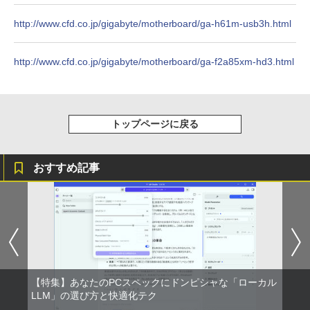
http://www.cfd.co.jp/gigabyte/motherboard/ga-h61m-usb3h.html
スーパーの裏でヤニ吸うふたり 9巻 (デジタル
版ビッグガンガンコミックス)
http://www.cfd.co.jp/gigabyte/motherboard/ga-f2a85xm-hd3.html
￥810
トップページに戻る
おすすめ記事
【特集】あなたのPCスペックにドンピシャな「ローカル
LLM」の選び方と快適化テク