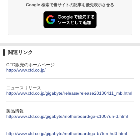
薬屋のひとりごと 17巻 (デジタル版ビッグガ
Google 検索で当サイトの記事を優先表示させる
ンガンコミックス)
￥345,800
￥770
FUJITSU LIFEBOOK S937 Core i5 20G
5
B 新品SSD2TB スーパーマルチ 無線LAN
フルHD Windows10 64bit WPS Office
13.3インチ 中古パソコン ノートパソコン
Notebook 【中古】
異世界居酒屋「のぶ」(22) (角川コミックス・
エース)
￥75,800
関連リンク
￥832
CFD販売のホームページ
http://www.cfd.co.jp/
ONE PIECE モノクロ版 115 (ジャンプコミッ
クスDIGITAL)
ニュースリリース
http://www.cfd.co.jp/gigabyte/release/release20130411_mb.html
￥594
製品情報
http://www.cfd.co.jp/gigabyte/motherboard/ga-c1007un-d.html
HUNTER×HUNTER モノクロ版 39 (ジャンプ
コミックスDIGITAL)
http://www.cfd.co.jp/gigabyte/motherboard/ga-b75m-hd3.html
￥572