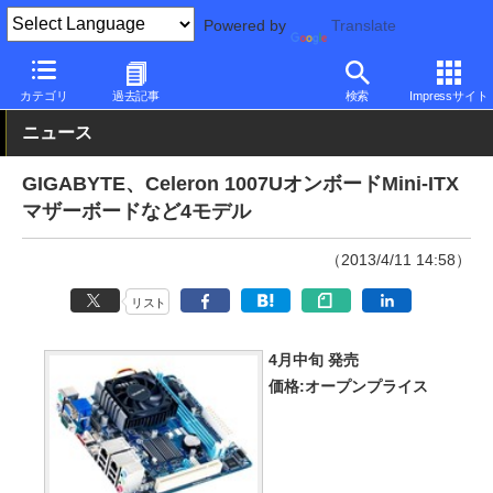
Powered by
Translate
PC Watch
半導体/周辺機器
自作PCパーツ
マザーボード
カテゴリ
過去記事
検索
Impressサイト
ニュース
GIGABYTE、Celeron 1007UオンボードMini-ITX
マザーボードなど4モデル
（2013/4/11 14:58）
リスト
4月中旬 発売
価格:オープンプライス