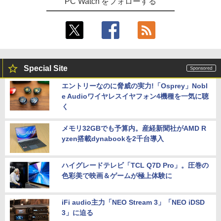
PC Watch をフォローする
Special Site
エントリーなのに脅威の実力!「Osprey」Nobl
e Audioワイヤレスイヤフォン4機種を一気に聴
く
メモリ32GBでも予算内。産経新聞社がAMD R
yzen搭載dynabookを2千台導入
ハイグレードテレビ「TCL Q7D Pro」。圧巻の
色彩美で映画＆ゲームが極上体験に
iFi audio主力「NEO Stream 3」「NEO iDSD
3」に迫る