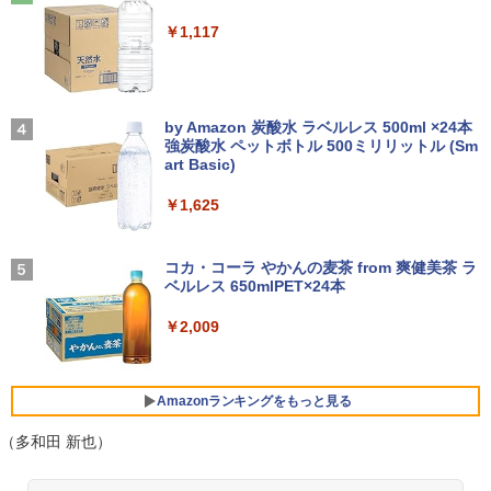
￥19,800
￥250
【3Way接続 ワイヤレス モバイルモニタ
￥792
3
￥14,990
ー】ワイヤレスモニター 15.6インチ フル
￥1,117
HD 100%sRGB IPSパネル ワイヤレス/T
ype-C/HDMI 3Way接続 7.4V バッテリー
内蔵 最大5H駆動 充電式 VESA対応 出張
【ポイント10倍！】【Win11正式対応】
アンダーニンジャ（18） 【電子書籍】[
3
4
テレワーク 在宅勤務 UPERFECT
中古 ノートパソコン 13.3インチ A4サイ
【2026年アップグレード版】AOKIMI ワイヤ
On My Road (Stadium ver.)
花沢健吾 ]
ズ [ Windows11 / Office付き / SSD 256
レスイヤホン bluetooth イヤホン V12 小型
by Amazon 炭酸水 ラベルレス 500ml ×24本
GB / 8GB 16GB メモリ / 第8世代 第10世
軽量 ブルートゥースHi-Fi 最大36時間再生 ぶ
￥19,999
強炭酸水 ペットボトル 500ミリリットル (Sm
￥250
￥792
代 Corei5 ] 店長おまかせ 初期設定不要
るーとゅーす コードレス ENCノイズキャン
art Basic)
Office メーカーおまかせ 中古 パソコン
セリング 自動ペアリング Type-C充電 マイク
中古pc
付き 防水 タッチ式音量調整 スポーツ/通勤/通
￥1,625
学/WEB会議(ホワイト)
Pixio ゲーミングモニター 27インチ WQ
4
￥23,700
HD ホワイト 180hz PX278WAVE 白 Fas
BUGS LIFE
まったく新しいテクスト分析の教科書 [
5
￥1,964
t IPSパネル ブルー ピンク ゲーム モニタ
阿部幸大 ]
コカ・コーラ やかんの麦茶 from 爽健美茶 ラ
ー HDR 新品 1ms 非光沢 ブルーライト軽
ベルレス 650mlPET×24本
￥250
減 VESA 壁掛け pcモニター 液晶 ディス
￥2,200
プレイ テレワーク ピクシオ 公式 【最大
＼11日まで限定価格／【楽天1位】ノー
Xiaomi シャオミ REDMI Buds 8 Lite ワイヤ
4
￥2,009
5年保証付き】
トパソコン 新品 福袋 6点セット Intel Pe
レスイヤホン Bluetooth 5.4 ノイズキャンセ
ntium GOLD 6500Y メモリ12GB SSD25
リング ANC 36時間再生
6GB Windows11 WPS Office付き 初期
￥27,500
設定済み 15.6インチ フルHD ノートPC
￥3,480
Amazonランキングをもっと見る
初心者 学生 在宅ワーク テンキー Wi-Fi
Bluetooth HDMI 日本語キーボード 安い
（多和田 新也）
パナソニック PT-VMZ51J 液晶プロジェ
5
￥30,800
クター