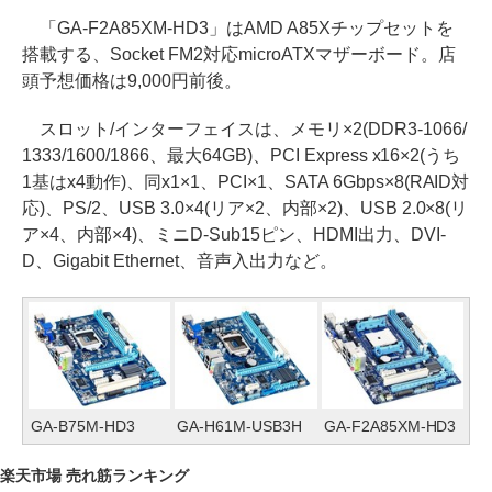
「GA-F2A85XM-HD3」はAMD A85Xチップセットを
搭載する、Socket FM2対応microATXマザーボード。店
頭予想価格は9,000円前後。
スロット/インターフェイスは、メモリ×2(DDR3-1066/
1333/1600/1866、最大64GB)、PCI Express x16×2(うち
1基はx4動作)、同x1×1、PCI×1、SATA 6Gbps×8(RAID対
応)、PS/2、USB 3.0×4(リア×2、内部×2)、USB 2.0×8(リ
ア×4、内部×4)、ミニD-Sub15ピン、HDMI出力、DVI-
D、Gigabit Ethernet、音声入出力など。
GA-B75M-HD3
GA-H61M-USB3H
GA-F2A85XM-HD3
楽天市場 売れ筋ランキング