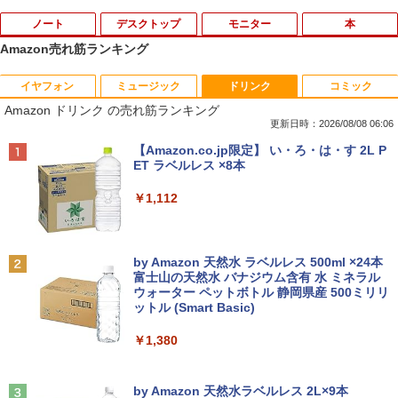
ノート
デスクトップ
モニター
本
Amazon売れ筋ランキング
イヤフォン
ミュージック
ドリンク
コミック
【期間限定破格金額！】新生活 新古品 W
引き出し付きモニター台(NM01 ミドルブ
ドラえもん はじめての国語辞典 第2版 [
1
1
1
Amazon ドリンク の売れ筋ランキング
in11搭載 パソコンノートパソコンoffice
ラウン) 【玄関先迄納品】 ニトリ
小学館 国語辞典編集部 ]
付き 初心者向けノートPC 初期設定済 1
更新日時：2026/08/08 06:06
5.6型 インテル高速CPU ランダムで発送
￥2,990
￥2,090
Anker Soundcore P40i オフホワイト
BRUCE WAYNE feat. Flo Milli, ATL Jacob
【Amazon.co.jp限定】 い・ろ・は・す 2L P
メモリ4GB～ 高速SSD1TB 最大 フルHD
[Explicit]
ET ラベルレス ×8本
Webカメラ zoom 軽量薄型 無線 型番更
￥7,990
新で在庫処分
￥250
￥1,112
￥9,980
【期間限定10%OFFクーポン 8/12 10時
フルカラーでやさしくわかる！ 肩関節
2
2
まで】 ゲーミングモニター 24.5インチ F
疾患の理学療法 [ 山本宣幸 ]
HD 240Hz 1ms Fast IPSパネル HDMI2.0
Anker Soundcore P31i ブラック
BRUCE WAYNE feat. Flo Milli, ATL Jacob
by Amazon 天然水 ラベルレス 500ml ×24本
×1 DP1.4×1 Adaptive Sync対応 フリッ
￥7,150
[Explicit]
富士山の天然水 バナジウム含有 水 ミネラル
カーフリー ブルーライトカット モニター
レビュー投稿 5年保証｜MS Office 2024
2
ウォーター ペットボトル 静岡県産 500ミリリ
￥5,990
ディスプレイ MAXZEN MGM25IC04-F2
H&B 搭載｜中古 ノートパソコン Windo
ットル (Smart Basic)
￥250
40
ws11 Office付｜スペック Core i5 第7世
代 メモリ 8GB 大容量 HDD 500GB テン
￥1,380
キー DVDドライブ搭載 CD DVD 再生可
￥12,980
ふかふかダンジョン攻略記〜俺の異世界
3
｜中古パソコン 中古ノートパソコン 中古
転生冒険譚〜/ 20 【電子書籍】[ KAKER
PC オフィス搭載
Anker Soundcore Liberty 5 ミッドナイトブ
On My Road (Stadium ver.)
U ]
ラック
by Amazon 天然水ラベルレス 2L×9本