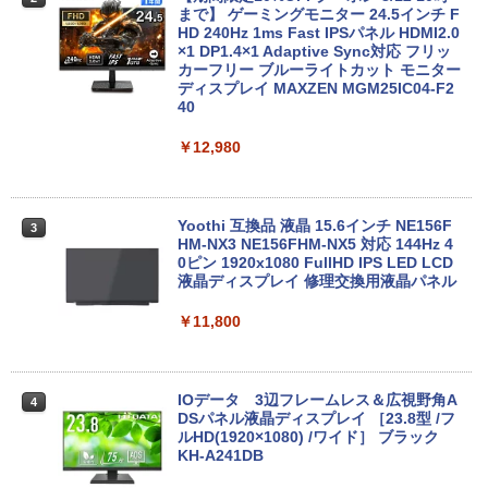
まで】 ゲーミングモニター 24.5インチ F
Panasonic Let's note CF-SZ6/12.1型F
HD 240Hz 1ms Fast IPSパネル HDMI2.0
2
HD / 第7世代 Core i3-7100U /中古ノート
×1 DP1.4×1 Adaptive Sync対応 フリッ
パソコン win11 office付・整備済み品・
カーフリー ブルーライトカット モニター
メモリ8GB / 高速SSD搭載 / Webカメラ /
ディスプレイ MAXZEN MGM25IC04-F2
HDMI・VGA / WiFi / 超軽量モバイルノー
40
ト ・初期設定不要
￥12,980
￥14,800
Yoothi 互換品 液晶 15.6インチ NE156F
3
【全品最大2500円OFFクーポン】【贅沢
HM-NX3 NE156FHM-NX5 対応 144Hz 4
3
な性能を手の届く価格でCorei5 CPU+Off
0ピン 1920x1080 FullHD IPS LED LCD
ice2019 H&B】 富士通 LIFEBOOK A577
液晶ディスプレイ 修理交換用液晶パネル
第7世代 Core i5 メモリ 4GB/8GB/16GB
SSD128GB/256GB/512GB/1TB DVD テ
￥11,800
ンキー Windows11 中古 PC 中古ノート
PC中古ノートパソコン 中古パソコン 15.
6インチ
IOデータ 3辺フレームレス＆広視野角A
4
￥14,800
DSパネル液晶ディスプレイ ［23.8型 /フ
ルHD(1920×1080) /ワイド］ ブラック
KH-A241DB