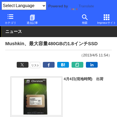
Powered by
Translate
PC Watch
半導体/周辺機器
SSD
その他
カテゴリ
過去記事
検索
Impressサイト
ニュース
Mushkin、最大容量480GBの1.8インチSSD
（2013/4/5 11:54）
リスト
4月4日(現地時間) 出荷