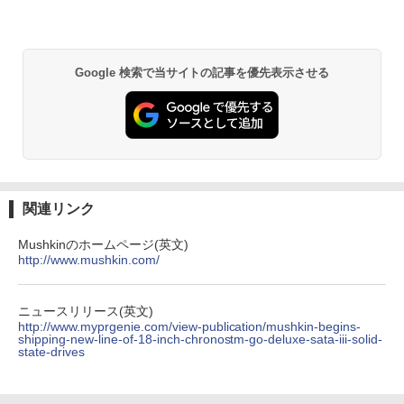
￥1,380
[ 旺文社 ]
Anker Soundcore P31i ブラック
BRUCE WAYNE feat. Flo Milli, ATL Jacob
異世界居酒屋「のぶ」(22) (角川コミックス・
￥1,870
[Explicit]
エース)
【Amazon.co.jp限定】 い・ろ・は・す 2L P
ET ラベルレス ×8本
￥5,990
Google 検索で当サイトの記事を優先表示させる
￥250
￥832
￥1,112
【全巻】 ドラフトキング 1-25巻セット
3
（ヤングジャンプコミックス） [ クロマ
Anker Soundcore Liberty 5 ミッドナイトブ
On My Road (Stadium ver.)
ONE PIECE モノクロ版 115 (ジャンプコミッ
ツ テツロウ ]
ラック
クスDIGITAL)
by Amazon 天然水ラベルレス 2L×9本
￥250
￥17,666
￥14,990
￥594
￥1,117
関連リンク
Mushkinのホームページ(英文)
【全巻】 ワンパンマン 1-37巻セット
4
http://www.mushkin.com/
【2026年アップグレード版】AOKIMI ワイヤ
On My Road (Stadium ver.)
HUNTER×HUNTER モノクロ版 39 (ジャンプ
（ジャンプコミックス） [ ONE ]
レスイヤホン bluetooth イヤホン V12 小型
コミックスDIGITAL)
by Amazon 炭酸水 ラベルレス 500ml ×24本
軽量 ブルートゥースHi-Fi 最大36時間再生 ぶ
強炭酸水 ペットボトル 500ミリリットル (Sm
￥250
￥18,876
るーとゅーす コードレス ENCノイズキャン
art Basic)
￥572
ニュースリリース(英文)
セリング 自動ペアリング Type-C充電 マイク
http://www.myprgenie.com/view-publication/mushkin-begins-
付き 防水 タッチ式音量調整 スポーツ/通勤/通
shipping-new-line-of-18-inch-chronostm-go-deluxe-sata-iii-solid-
￥1,625
state-drives
学/WEB会議(ホワイト)
BUGS LIFE
スーパーの裏でヤニ吸うふたり 9巻 (デジタル
信じていた仲間達にダンジョン奥地で殺
5
￥1,964
版ビッグガンガンコミックス)
されかけたがギフト『無限ガチャ』でレ
【Amazon.co.jp限定】 伊藤園 磨かれて、澄