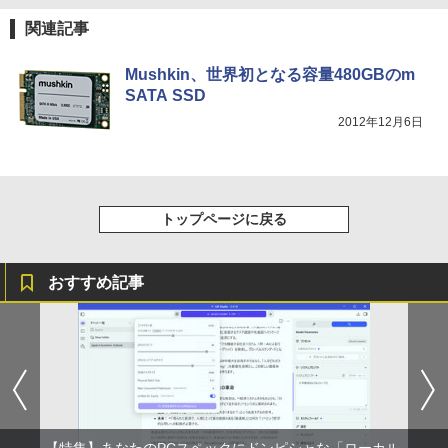
ベル9999の仲間達を手に入れて元パーテ
みきった日本の水 2L 8本 ラベルレス [ ケース
￥250
ィーメンバーと世界に復讐＆『ざま
] [ 水 ] [ ペットボトル ] [ 箱買い ] [ ストック
￥810
関連記事
Xiaomi シャオミ REDMI Buds 8 Lite ワイヤ
ぁ！』します！【電子書籍】
] [ 水分補給 ]
レスイヤホン Bluetooth 5.4 ノイズキャンセ
リング ANC 36時間再生
Mushkin、世界初となる容量480GBのm
￥792
￥998
SATA SSD
￥3,480
2012年12月6日
トップページに戻る
おすすめ記事