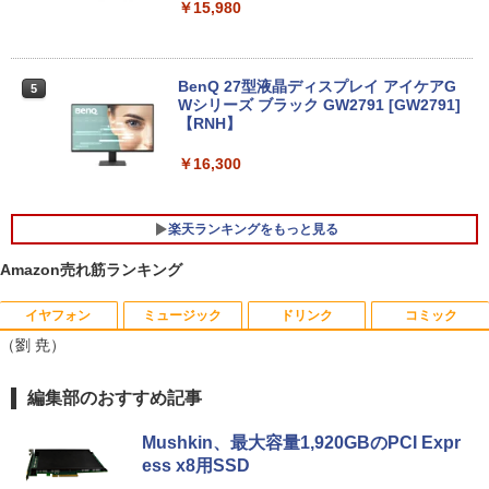
月間ベストプライス 中古ノートパソコン
￥15,980
4
第10世代 Core i3 Windows11 メモリ8G
B 高速SSD256GB 15.6インチ 事務作業
に最適 無線LAN Wi-Fi搭載 Bluetooth対
応 Webカメラ内蔵 ZOOM対応 富士通 A
BenQ 27型液晶ディスプレイ アイケアG
5
5510/DX 初期設定済 すぐ使える 90日保
Wシリーズ ブラック GW2791 [GW2791]
証 送料無料
【RNH】
￥22,480
￥16,300
楽天ランキングをもっと見る
LTE対応 中古美品 / タッチ 10.5インチ M
5
icrosoft Surface GO2 Model.1927 フル
Amazon売れ筋ランキング
HD対応WUXGA/ 第8世代CoreM3-8100
Y/ 8GB/ 爆速NVMe 128GB-SSD/ カメラ/
Wi-Fi6/ Office付きWindows11/ Win11
イヤフォン
ミュージック
ドリンク
コミック
BARFOUT! SPECIAL EDITION EARLY
中古ノートパソコン 中古パソコン 中古P
1
（劉 尭）
AUTUMN 2026 / TIME TRAVEL 岩本 照
C タブレット 税込送料無料 即日発送
（Snow Man） [ ブラウンズブックス ]
￥20,990
Anker Soundcore P40i オフホワイト
BRUCE WAYNE feat. Flo Milli, ATL Jacob
by Amazon 天然水 ラベルレス 500ml ×24本
薬屋のひとりごと 17巻 (デジタル版ビッグガ
編集部のおすすめ記事
￥1,870
[Explicit]
富士山の天然水 バナジウム含有 水 ミネラル
ンガンコミックス)
ウォーター ペットボトル 静岡県産 500ミリリ
￥7,990
Mushkin、最大容量1,920GBのPCI Expr
ットル (Smart Basic)
￥250
￥770
ess x8用SSD
2026年度版 英検準2級 過去6回全問題集
2