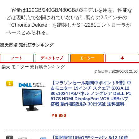
容量は120GB/240GB/480GBの3モデルを用意。性能な
どは現時点で公開されていないが、既存の2.5インチの
「Chronos Deluxe」を踏襲したSF-2281コントローラが
ベースとみられる。
楽天市場 売れ筋ランキング
ノート
デスクトップ
モニター
本
楽天 モニター 売れ筋ランキング
更新日時：2026/08/08 21:00
【期間限定破格金額！】新生活 新古品 W
【マラソンセール期間中ポイント5倍】中
1
1
in11搭載 パソコンノートパソコンoffice
古モニター 19インチ スクエア SXGA 12
付き 初心者向けノートPC 初期設定済 1
80x1024 IPSパネル ノングレア DELL P1
5.6型 インテル高速CPU ランダムで発送
917S HDMI DisplayPort VGA USBハブ
メモリ4GB～ 高速SSD1TB 最大 フルHD
搭載 動作確認済み 30日保証 送料無料
Webカメラ zoom 軽量薄型 無線 型番更
新で在庫処分
￥6,980
￥12,980
【期間限定10%OFFクーポン 8/12 10時
2