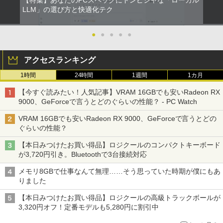
【特集】あなたのPCスペックにドンピシャな「ローカル
LLM」の選び方と快適化テク
●
●
●
●
●
アクセスランキング
1時間
24時間
1週間
1カ月
【今すぐ読みたい！人気記事】VRAM 16GBでも安いRadeon RX
9000、GeForceで言うとどのぐらいの性能？ - PC Watch
VRAM 16GBでも安いRadeon RX 9000、GeForceで言うとどの
ぐらいの性能？
【本日みつけたお買い得品】ロジクールのコンパクトキーボード
が3,720円引き。Bluetoothで3台接続対応
メモリ8GBで仕事なんて無理……そう思っていた時期が僕にもあ
りました
【本日みつけたお買い得品】ロジクールの高級トラックボールが
3,320円オフ！定番モデルも5,280円に割引中