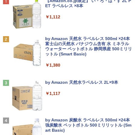
Anker Soundcore P40i ブラック
BRUCE WAYNE feat. Flo Milli, ATL Jacob
【Amazon.co.jp限定】 い・ろ・は・す 2L P
フルHD/wifi/HDMI/USB3.0/中古 ノート
ノボ）からご提供 中古 省スペースデスク
ィスプレイ 液晶モニタ pcモニタ ワイド
[Explicit]
ET ラベルレス ×8本
パソコン/モバイルPC/Windows11
トップ Windows11 Office付き 設定済み
モニター 店長おまかせ メーカーおまかせ
￥7,990
ですぐ使えるPC
福袋 【中古】【あす楽】
￥250
￥1,112
￥9,999
￥19,800
￥5,800
信じていた仲間達にダンジョン奥地で殺
2
されかけたがギフト『無限ガチャ』でレ
ベル9999の仲間達を手に入れて元パーテ
Anker Soundcore P31i ブラック
BRUCE WAYNE feat. Flo Milli, ATL Jacob
by Amazon 天然水 ラベルレス 500ml ×24本
ィーメンバーと世界に復讐＆『ざま
【★最大100%ポイント】【新生活応援・
2
[Explicit]
富士山の天然水 バナジウム含有 水 ミネラル
ぁ！』します！【電子書籍】
2026】【Office 2019 H&B】NEC Versa
中古パソコン | HP | ProDesk 600 G4 SF
PHILIPS モニター 23.6インチ 243V5 VA
2
2
ウォーター ペットボトル 静岡県産 500ミリリ
￥5,990
Pro/第4世代 Core i5/メモリ: 4GB/8GB/1
| Windows11 | デスクトップ | 一年保証 |
パネル 1920x1080 フルHD HDMI スピー
ットル (Smart Basic)
￥250
6GB/SSD:128GB/256GB/512GB/1TB/1
第8世代 | Core i5 8500 3.0(〜最大4.1)G
カー内蔵 中古ディスプレイ
￥792
5.6型/USB 3.0/DVD/SDカードスロット/
Hz | MEM:16GB | SSD:512GB(新品) | D
￥1,380
Wi-Fi/Office/無線マウス/中古 パソコン/
VDマルチ | 無線LAN:なし | Win11Pro64
￥6,600
中古PC ノートパソコン/Windows11
bit
Anker Soundcore Liberty 5 ミッドナイトブ
On My Road (Stadium ver.)
異世界居酒屋「のぶ」(22) 【電子書籍】[
3
ラック
by Amazon 天然水ラベルレス 2L×9本
￥9,999
￥39,980
蝉川 夏哉 ]
￥250
【中古】【液晶モニター】NEC 24型ワイ
3
￥14,990
￥1,117
ド液晶ディスプレイ LCD-AS241F 3辺
￥924
スリムベゼル採用 24インチ ブルーライ
富士通 LIFEBOOK U9310/DX Core i5 10
【週末限定999円OFF！】 中古パソコン
ト低減機能 マルチディスプレイ
3
3
210U 1.6GHz/8GB/256GB(SSD)/13.3W/
中古 デスクトップパソコン Office付き
FHD(1920x1080)/Win11 バッテリ劣化
第10世代 フルHD 安心サポート 仕事用
【2026年アップグレード版】AOKIMI ワイヤ
On My Road (Stadium ver.)
￥7,480
【中古】【20260619】
液晶セット Windows11 Pro EPSON En
レスイヤホン bluetooth イヤホン V12 小型
by Amazon 炭酸水 ラベルレス 500ml ×24本
施設基準パーフェクトブック 2026年度
4
deavor AT997/E Core i5 16GB 22インチ
軽量 ブルートゥースHi-Fi 最大36時間再生 ぶ
強炭酸水 ペットボトル 500ミリリットル (Sm
版 [ 一般社団法人日本施設基準管理士協
￥250
中古 パソコン デスクトップパソコン
るーとゅーす コードレス ENCノイズキャン
art Basic)
￥16,500
会 ]
セリング 自動ペアリング Type-C充電 マイク