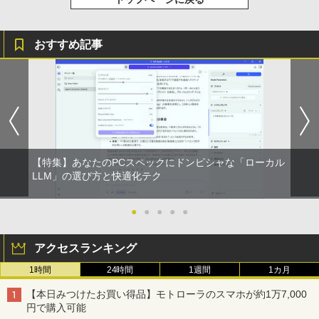
おすすめ記事
【特集】あなたのPCスペックにドンピシャな「ローカル
LLM」の選び方と快適化テク
●
●
●
●
●
アクセスランキング
1時間
24時間
1週間
1カ月
【本日みつけたお買い得品】モトローラのスマホが約1万7,000
円で購入可能