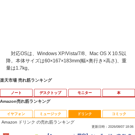
対応OSは、Windows XP/Vista/7/8、Mac OS X 10.5以
降。本体サイズは60×167×183mm(幅×奥行き×高さ)、重
量は1.7kg。
楽天市場 売れ筋ランキング
ノート
デスクトップ
モニター
本
Amazon売れ筋ランキング
イヤフォン
ミュージック
ドリンク
コミック
【★最大100%ポイント】【新生活応援・
【おまかせPC】 デスクトップパソコン
厳選大手メーカー 中古 パソコンモニター
キングダム 80 （ヤングジャンプコミッ
1
1
1
1
Amazon ドリンク の売れ筋ランキング
2026】【Office 2019 H&B】富士通 MU
Win11搭載 省スペース型 第8世代Core i5
液晶モニター シークレット 22インチ ワ
クス） [ 原 泰久 ]
937/Celeron 3865U/メモリ:4GB/8GB/S
/ 8GB以上 / SSD/HDDストレージ選択式
イド epson dell nec 富士通 acer io-dat
更新日時：2026/08/07 18:06
SD:128GB/256GB/512GB/1TB/13.3型/
有名メーカー（DELL HP 富士通 NEC レ
a 等 中古モニター 22 pcモニター 液晶デ
￥770