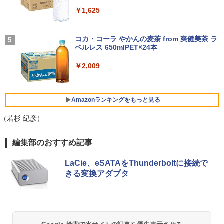
【500円OFFクーポン配布中】モバイル
4
付き 防水 タッチ式音量調整 スポーツ/通勤/通
￥45,999
￥1,625
￥22,000
モニター 15.6 インチ フルHD モニター
学/WEB会議(ホワイト)
デュアルディスプレイ ポータブル モバイ
Panasonic CF-XZ6 LTE SIM対応モデル
ルディスプレイ 高画質 液晶 IPSパネル
BUGS LIFE
4
￥1,964
[ Core i5 7300U 8GBメモリ 256GB SSD
セカンド サブモニター 薄型 軽量 家庭用
コカ・コーラ やかんの麦茶 from 爽健美茶 ラ
12.1型 カメラ付き ] : アウトレット ●
【正規永久版Office付き】ミニpc 【Intel
テレワーク スマートフォン
小学館 学習まんがシリーズ 学習まんが世
ベルレス 650mlPET×24本
4
￥250
5
【今だけSSD倍増中↑】 中古 ノートパソ
N5095 LPDDR4X 16GB 256GB SSD】m
界の歴史21巻セット
コン レッツノート Let's note 2in1タブ
ini pc Windows11 Pro 超軽量 4コア/4ス
Xiaomi シャオミ REDMI Buds 8 Lite ワイヤ
￥9,999
￥2,009
レットOffice選択可 PC おしゃれなカラ
レッド 2.9GHz ミニパソコン 静音 M.2 2
レスイヤホン Bluetooth 5.4 ノイズキャンセ
￥22,638
ーから選べる
242 SATA WIFI6 Bluetooth5.2 4K HDMI
リング ANC 36時間再生
2画面出力 デスクトップPC みにpc 省エ
ネ オフィス高速起動 省電力 静音設計
￥19,980
￥3,480
【公式・メーカー直販・送料無料】モニ
Amazonランキングをもっと見る
5
ター 新品 フルHD HP Series 3 Pro 322p
￥49,800
e 21.45インチFHDモニター IPS 21.5型
（若杉 紀彦）
角度調整 VESA 100Hz 液晶 HDMI VGA P
【ポイント5倍&1500円オフ】【WEBカ
S5 Switch 3年保証 転送不可 (型番：AK2
5
薬屋のひとりごと 17巻 (デジタル版ビッグガ
編集部のおすすめ記事
メラ＆フルHD】ノートパソコン 中古 パ
F1UT）
ンガンコミックス)
ソコン 14インチ 最大SSD1TB メモリ16
デスクトップパソコン デル DELL optipl
5
GB Core i5 第8世代 Microsoft Office付
ex 3070SF Micro 9世代 Core i5 メモリ8
￥11,280
LaCie、eSATAをThunderboltに接続で
￥770
き Windows11 DELL Latitude 5400 Mi
GB 16GB SSD256GB HDMI office Win
きる変換アダプタ
crosoft Office付き 中古ノートパソコン
dows11 pro Win11 4K 対応 ミニPC デ
ノートPC パソコン カメラ 軽量 薄型
スクトップパソコン デスクトップ PC 中
古パソコン 1186aR 10249091
￥25,800
異世界居酒屋「のぶ」(22) (角川コミックス・
￥32,780
エース)