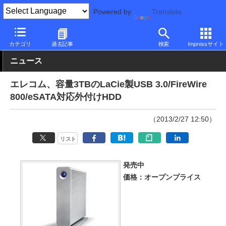
Powered by
Translate
PC Watch
半導体/周辺機器
HDD（ハードディスク）
エレコム
カテゴリ
過去記事
検索
Impressサイト
ニュース
エレコム、容量3TBのLaCie製USB 3.0/FireWire
800/eSATA対応外付けHDD
（2013/2/27 12:50）
リスト
発売中
価格：オープンプライス