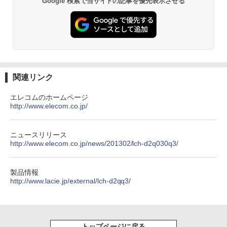
Google 検索で当サイトの記事を優先表示させる
￥832
ONE PIECE モノクロ版 115 (ジャンプコミッ
クスDIGITAL)
￥594
関連リンク
エレコムのホームページ
http://www.elecom.co.jp/
HUNTER×HUNTER モノクロ版 39 (ジャンプ
コミックスDIGITAL)
￥572
ニュースリリース
http://www.elecom.co.jp/news/201302/lch-d2q030q3/
スーパーの裏でヤニ吸うふたり 9巻 (デジタル
製品情報
版ビッグガンガンコミックス)
http://www.lacie.jp/external/lch-d2qq3/
￥810
トップページに戻る