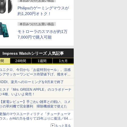
本日みつけたお買い得品
Philipsのゲーミングマウスが
約1,200円オトク！
本日みつけたお買い得品
モトローラのスマホが約1万
7,000円で購入可能
Impress Watchシリーズ 人気記事
時間
24時間
1週間
1カ月
ユニクロ、今日から「お盆特別セール」。涼感
シアサッカーワンピース待望値下げ、撥水ギア
ショーツは1990円に
KDDI、楽天へのローミングを9月末で終了
ミスド「Mrs. GREEN APPLE」のコラボドーナ
ツ4種、いよいよ発売！
【家電レビュー】手ごわい雑草との戦い、コメ
リの草刈機で完全勝利 掃除機感覚で使えた
老舗のマウスユーティリティ「チューチューマ
ウス」がAIの力を借りて15年ぶりに復活／64bit
化、Windows 10/11、「Chrome」も走り回
もっと見る