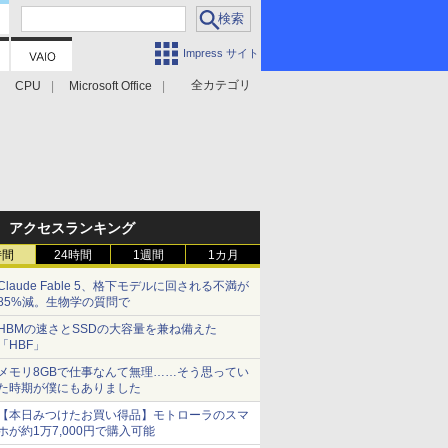
Impress サイト
全カテゴリ
CPU
Microsoft Office
アクセスランキング
時間
24時間
1週間
1カ月
Claude Fable 5、格下モデルに回される不満が
85%減。生物学の質問で
HBMの速さとSSDの大容量を兼ね備えた
「HBF」
メモリ8GBで仕事なんて無理……そう思ってい
た時期が僕にもありました
【本日みつけたお買い得品】モトローラのスマ
ホが約1万7,000円で購入可能