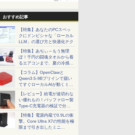
る。復活記念で2026年末まで500円
おすすめ記事
【特集】あなたのPCスペッ
クにドンピシャな「ローカル
LLM」の選び方と快適化テク
【特集】あぢぃ～もう無理
ぽ！千円の闘魂タオルから着
るエアコンまで、夏の冷感グ
ッズ一挙紹介
【コラム】OpenClawと
Qwen3.5-9Bプリインで届い
てすぐローカルAIが動くミニ
PC「SER9 Pro」
【レビュー】給電が途切れな
い優れもの！バッファロー製
Type-C充電器の検証で分か
ったこと
【特集】電源内蔵で0.9Lの衝
撃。Core Ultra X7の性能を極
限まで引き出したミニ
PC「GPD BOX」