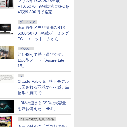
マウスがTGS 2026出展！
ン中古
RTX 5070 Ti搭載の記念PCを
49万9,800円で発売
40,000円クーポン】【国内生産・公式】 新品 NEC デスクトップパソコン office付き LAVIE D
ゲーミング
データ機
【楽天1位常連・超800
ミウラ折り小冊子付
【1,000円クーポン＋ポ
糖尿病専門医研修ガイ
【公式限定2年保証】
不安通貨 貯金や投資
KOORUI
DIME (ダイ
 Home Core Ultra 9-285 メモリ 64GB 可能 SSD 1TB 可能 1年保証 送料無料 【NortonP】
認定再生メモリ採用のRTX
DBX PC
ith
冠獲得】黒/白 モニタ
き 宇宙兄弟（46）特
イント最大31.5%還
ドブック 改訂第10版
モニター 27インチ フ
で消えない「お金の不
ーミング液
11月号 [雑
 23.8型
EL ]
ー 21.5 / 23.8 / 24.5 /
装版 （講談社キャラク
5080/5070 Ti搭載ゲーミング
元！】モニター 27イン
日本糖尿病学会専門医
ルhd 高画質 100Hz VA
安」を最新科学で解決
レイ(24型/F
踊る大捜査
ド液晶
27型 240Hz/200Hz
ターズA） [ 小山 宙哉 ]
チ 液晶ディスプレイ
取得のための研修必携
ノングレア 非光沢 ス
幸福学・行動経済学・
IPS/WQHD
PC、ユニットコムから
￥11,999
￥2,139
￥16,979
￥9,680
￥19,490
￥1,760
￥19,980
￥1,300
用 ブラッ
/180Hz/165Hz/100Hz
WQHD(2560×1440)
ガイド [ 日本糖尿病学
ピーカー内蔵 3年保証
心理学が突き止めた
2560×1440
】
ゲーミングモニター
144Hz VAパネル ブル
会 ]
ディスプレイ パソコン
「正しいお金との向き
(ブラック) 
ビジネス
1ms応答 pcモニター
ーライト軽減
モニター PCモニター
合い方」 [ 櫻井かすみ
約1.49kgで持ち運びやすい
パソコン モニター 非
FreeSync & G-Sync
フルハイビジョン 液晶
]
15.6型ノート「Aspire Lite
光沢 スピーカー内蔵
サポート オフィス＆カ
モニター DT-JF * 安心
15」
HDR/Freesync/VESA
ジュアルゲーミング対
延長保証対象 [安心延
cocopar HG-238
応 129%sRGB 高色域
長保証対象]
AI
対応 KTC H27T27S
Claude Fable 5、格下モデル
に回される不満が85%減。生
物学の質問で
HBMの速さとSSDの大容量
を兼ね備えた「HBF」
本日みつけたお買い得品
カード付きの「プロ野球チッ