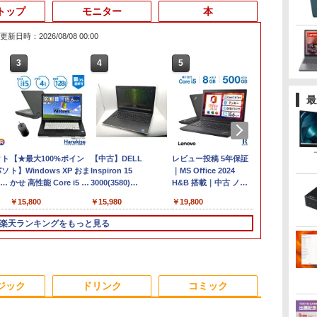
トップ
モニター
本
更新日時：2026/08/08 00:00
3
4
5
6
最
クト
【★最大100%ポイン
【中古】DELL
レビュー投稿 5年保証
【マラソンセ
パソ
ト】Windows XP おま
Inspiron 15
｜MS Office 2024
中ポイント5
お気
かせ 高性能 Core i5 高
3000(3580)
H&B 搭載｜中古 ノー
ートパソコン 
速 SSD128GB メモリ
【Celeron4205U 4G
トパソコン
Core i5 メモ
￥15,800
￥15,980
￥19,800
￥29,980
モ
4GB 15.6インチ 大画
1T(HDD) WiFi
Windows11 Office付
M.2 SSD256G
 液
面 DVDドライブ 無線
15LCD(1366x768)】
｜スペック Core i5 第7
ンチ フルHD
楽天ランキングをもっと見る
ート
LAN 新品マウス付き
【千葉】保証期間1ヶ
世代 メモリ 8GB 大容
ア Webカメラ
イブ
Office追加可 中古PC
月【ランクA】
量 HDD 500GB テンキ
LAN Wi-Fi Bl
ノートパソコン 安心保
ー DVDドライブ搭載
Windows11
ソコ
証
CD DVD 再生可｜中古
dynabook G
6
3
3
3
4
4
4
5
5
5
6
6
パソコン 中古ノートパ
期設定済 す
ジック
ドリンク
コミック
ソコン 中古PC オフィ
90日保証 送
ス搭載