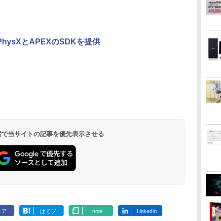
【P10倍】&【
X
ク
ン
【エントリーでポイン
【楽天1位!1,600円OFF
【いたわりセット付
【ポイント10倍】美品
＼メーカー5年保証／
コミック版はだしのゲ
【正規永久版Office付
液晶モニター 23.8型
魔王城の料理番 〜コワ
アイ・オー・
MAZZEL 1st
けにPhysXとAPEXのSDKを提供
Windows 11
で】
ト100％還元のチャン
クーポン 8/4 20:00-
き】1年をおいしくすこ
HP 400 G6 SF 9世代
【最短即日発送】【新
ン（全10巻セット）
き】ミニpc ゲーミング
Dell ディスプレイ Pro
モテ魔族ばかりだけ
器 LCD-A241
photobook w
晶デ
ス】GMKtec M8 ミニ
8/11 01:59】Xiaomi
やかに過ごす養生手帳
Core i5 9500 メモリ
品】モニター 21.5イン
AMD Ryzen5 7430U ミ
24 純正モニター VESA
ど、ホワイトな職場で
用LCDモニター
ZEAL [ MAZZ
￥308,300
￥8,800
ディ
PC【AMD Ryzen 5
Monitor A24i 2026 デ
2027 （インプレス手帳
8GB 16GB 32GB 新品
チモニター ディスプレ
ニpc 新版小型ゲーミン
対応 リフレッシュレー
す〜 6巻 【電子書
フルHD ワイ
￥78,248
￥12,580
￥3,080
￥36,740
￥12,800
￥79,980
￥13,999
￥792
￥14,430
￥4,950
線
ー
PRO 6650H 16GB
ィスプレイ 1080P 23.8
2027） [ 久保奈穂実 ]
M.2SSD256GB 512GB
イ PCモニター ASUS
グpc 最大4.3GHz
ト 100Hz HDMI
籍】[ ワイエム系 ]
ADSパネル採
.
Anker Soundcore
On My Road
by Amazon 天然水
ONE PIECE モノクロ
【2026年アップグレ
On My Road
by Amazon 炭酸水
HUNTER×HUNTER
Xiaomi シャオミ
BUGS LIFE
コカ・コーラ やかんの
スーパーの裏でヤニ吸
中
フ
512GB】4.5GHz 6コア
インチ 144Hzリフレッ
office付き デスクトッ
液晶ディスプレイ
6C12T DDR4 16GB
DisplayPort VGA モニ
ク【5年保証
Liberty 5 ミッドナイ
(Stadium ver.)
ラベルレス 2L×9本
版 115 (ジャンプコミ
ード版】AOKIMI ワ
(Stadium ver.)
ラベルレス 500ml
モノクロ版 39 (ジャ
REDMI Buds 8 Lite ワ
麦茶 from 爽健美茶 ラ
うふたり 9巻 (デジタル
12スレッド OCuLink
シュレート sRGB99%
プパソコン 中古パソコ
VP229HFZ 22型
512GB SSD ミニpc
ター 液晶 液晶モニタ
￥250
トブラック
ックスDIGITAL)
イヤレスイヤホン
×24本 強炭酸水 ペッ
ンプコミックス
イヤレスイヤホン
ベルレス
版ビッグガンガンコミ
チ
Windows11 Pro
1670万色 300nits ΔE＜
ン PC Windows11 pro
1920×1080 応答速度
mini pc 4K@60Hz 3画
ー 液晶ディスプレイ
￥250
￥1,117
￥250
水
bluetooth イヤホン
トボトル 500ミリリ
DIGITAL)
Bluetooth 5.4 ノイズ
650mlPET×24本
ックス)
ル
LPDDR5 6400MT/s
1 低ブルーライト 大画
Win11 3画面 PC 800
1ms リフレッシュレー
面同時出力 小型pc 静音
フルHD IPS デル
￥14,990
￥594
￥2,599
￥1,625
￥572
￥3,480
￥2,009
￥810
V12 小型軽量 ブルー
ットル (Smart
キャンセリング ANC
パネ
16T増設 3画面
面 TÜV認証 目にやさし
600 G5 G4 モニタ セッ
ト100Hz IPSパネル 液
高速 WiFi 6 BT5.2
E2425HM 23.8インチ
トゥースHi-Fi 最大
Basic)
36時間再生
ノン
2.5GbpsLAN
い 調整可能なスタンド
ト オフィス 2024 搭載
晶モニター 5年保証付
USB3.2×6/HDMI2.0/Type-
パソコンモニター 新品
36時間再生 ぶるーと
Bluetooth5.2 WiFi
VESA
選択可 8世代 10世代
き 動画閲覧 仕事 在宅
C Win11Pro
 検索で当サイトの記事を優先表示させる
ゅーす コードレス
HDMI 省エネ ゲーミン
DELL 1311a
楽天ランキング4冠
ENCノイズキャンセ
グpc みにpc minipc
リング 自動ペアリン
8K コンパクト
グ Type-C充電 マイ
ク付き 防水 タッチ式
音量調整 スポーツ/通
勤/通学/WEB会議
6.0(オフホワイト)
ェア
はてブ
note
LinkedIn