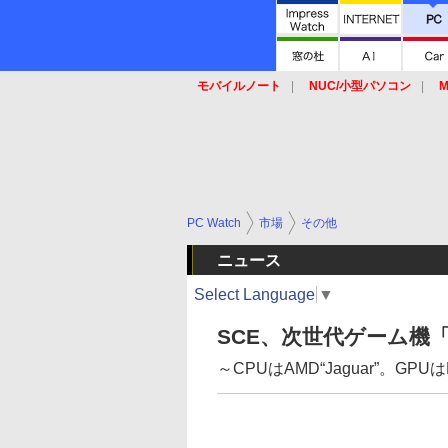
モバイルノート
NUC/小型パソコン
M
SSD
キーボード
マウス
PC Watch
市場
その他
ニュース
Select Language
▼
SCE、次世代ゲーム機「Pl
～CPUはAMD“Jaguar”。GPUは