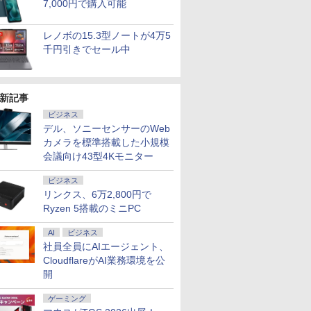
7,000円で購入可能
レノボの15.3型ノートが4万5
千円引きでセール中
7
8
9
10
新記事
ビジネス
デル、ソニーセンサーのWeb
カメラを標準搭載した小規模
会議向け43型4Kモニター
ール期間
【楽天1位常連】【新
【大特価】中古
中古ノートパソコン
【全品最大2
倍】中古ノ
品】 2026年最新モデル
Panasonic Let's note
Lenovo ThinkPad T14
クーポン】
第11世代
ノートパソコン パソコ
CF-LV1 CF-
第10世代 Core i5
ラ内蔵】 Pa
ビジネス
リ16GB
ン JIS 日本語キーボー
LV1UDLAS Core i5
Windows11 Pro
Let's not
リンクス、6万2,800円で
￥33,680
￥34,800
￥34,980
￥34,999
B 13.3イ
ド 第14世代CPU搭載
1145G7 第11世代CPU
Office 2024付き メモ
線マウス 
Ryzen 5搭載のミニPC
 ノングレ
Windows11 第13世代
メモリ16GB
リ16GB
グ PCスタ
 無線
CPU搭載 14.1/15.6イン
SSD256GB 14インチ
SSD512GB/1TB選択可
第7世代 Co
AI
ビジネス
uetooth
チワイド液晶 フルHD
フルHD Windows11
14型 軽量 モバイル ビ
8GB SSD5
社員全員にAIエージェント、
 東芝
cpu N95/N5095/N3450
Home 1年保証 Bラン
ジネス 在宅勤務 学生
ンチ フルHD
CloudflareがAI業務環境を公
83/HS 初
メモリ 8GB 12GB
ク ノートパソコン
向け
き Window
7
7
開
8
8
9
9
10
10
ぐ使える
16GB 32GB SSD
【CA】 レッツノート
USB3.0 
料無料
128GB 256GB 512GB
ノートpc 中古ノートパ
中古ノート
1TB USB3.0 初期設定
ソコン 中古PC win11
古ノートパ
ゲーミング
済
14インチノートパソコ