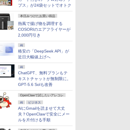
プス」が24袋セットでオトク
本日みつけたお買い得品
熱風で揚げ物を調理する
COSORIのエアフライヤーが
2,000円引き
AI
格安の「DeepSeek API」が
近日大幅値上げへ
AI
ChatGPT、無料プランもテ
キストチャットが無制限に。
GPT-5.6 Solも改善
OpenClawで試したいアレコレ
AI
ビジネス
AIにGmailを読ませて大丈
夫？OpenClawで安全にメー
ルを片付ける手順