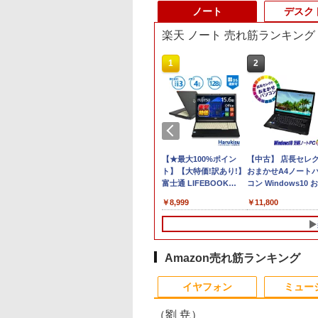
ノート
デスク
楽天 ノート 売れ筋ランキング
10
1
2
ノートパソコン
【全品最大2500円OFF
【★最大100%ポイン
【中古】 店長セレ
ovo ThinkPad T14
クーポン】【Webカメ
ト】【大特価!訳あり!】
おまかせA4ノート
世代 Core i5
ラ内蔵】 Panasonic
富士通 LIFEBOOK
コン Windows10 
dows11 Pro
Let's note CF-LX6 無
A576/第6世代 Core i3/
軽ノートPC
,980
￥34,999
￥8,999
￥11,800
ice 2024付き メモ
線マウス パソコンバッ
メモ
SSD120GB以上 メ
6GB
グ PCスタンド 高性能
リ:4GB/SSD:128GB/15.6
リ4GB Celeron搭載
D512GB/1TB選択可
第7世代 Core i5 メモリ
型液晶/USB
晶15インチ 中古ノ
型 軽量 モバイル ビ
8GB SSD512GB 14イ
3.0/VGA/HDMI/DVD/Office/
パソコン DVDドラ
ス 在宅勤務 学生
ンチ フルHD Office付
中古パソコン ノートパ
(内蔵or外付) WPS
Amazon売れ筋ランキング
き Windows11 HDMI
ソコン Windows11
Office付き 中古パ
10
10
1
1
1
2
2
2
USB3.0 DVD 中古PC
Windows10
ン
イヤフォン
ミュー
中古ノートパソコン中
古ノートパソコン
（劉 尭）