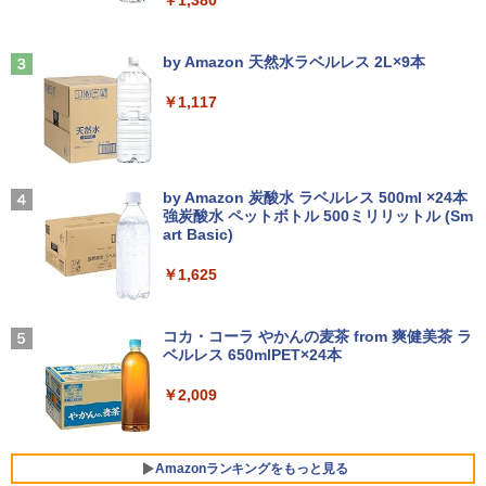
キー DVDドライブ搭載 CD DVD 再生可
￥12,980
ふかふかダンジョン攻略記〜俺の異世界
3
｜中古パソコン 中古ノートパソコン 中古
転生冒険譚〜/ 20 【電子書籍】[ KAKER
PC オフィス搭載
Anker Soundcore Liberty 5 ミッドナイトブ
On My Road (Stadium ver.)
U ]
ラック
by Amazon 天然水ラベルレス 2L×9本
￥19,800
￥250
【3Way接続 ワイヤレス モバイルモニタ
￥792
3
￥14,990
ー】ワイヤレスモニター 15.6インチ フル
￥1,117
HD 100%sRGB IPSパネル ワイヤレス/T
ype-C/HDMI 3Way接続 7.4V バッテリー
内蔵 最大5H駆動 充電式 VESA対応 出張
【ポイント10倍！】【Win11正式対応】
アンダーニンジャ（18） 【電子書籍】[
3
4
テレワーク 在宅勤務 UPERFECT
中古 ノートパソコン 13.3インチ A4サイ
【2026年アップグレード版】AOKIMI ワイヤ
On My Road (Stadium ver.)
花沢健吾 ]
ズ [ Windows11 / Office付き / SSD 256
レスイヤホン bluetooth イヤホン V12 小型
by Amazon 炭酸水 ラベルレス 500ml ×24本
GB / 8GB 16GB メモリ / 第8世代 第10世
軽量 ブルートゥースHi-Fi 最大36時間再生 ぶ
￥19,999
強炭酸水 ペットボトル 500ミリリットル (Sm
￥250
￥792
代 Corei5 ] 店長おまかせ 初期設定不要
るーとゅーす コードレス ENCノイズキャン
art Basic)
Office メーカーおまかせ 中古 パソコン
セリング 自動ペアリング Type-C充電 マイク
中古pc
付き 防水 タッチ式音量調整 スポーツ/通勤/通
￥1,625
学/WEB会議(ホワイト)
Pixio ゲーミングモニター 27インチ WQ
4
￥23,700
HD ホワイト 180hz PX278WAVE 白 Fas
BUGS LIFE
まったく新しいテクスト分析の教科書 [
5
￥1,964
t IPSパネル ブルー ピンク ゲーム モニタ
阿部幸大 ]
コカ・コーラ やかんの麦茶 from 爽健美茶 ラ
ー HDR 新品 1ms 非光沢 ブルーライト軽
ベルレス 650mlPET×24本
￥250
減 VESA 壁掛け pcモニター 液晶 ディス
￥2,200
プレイ テレワーク ピクシオ 公式 【最大
＼11日まで限定価格／【楽天1位】ノー
Xiaomi シャオミ REDMI Buds 8 Lite ワイヤ
4
￥2,009
5年保証付き】
トパソコン 新品 福袋 6点セット Intel Pe
レスイヤホン Bluetooth 5.4 ノイズキャンセ
ntium GOLD 6500Y メモリ12GB SSD25
リング ANC 36時間再生
6GB Windows11 WPS Office付き 初期
￥27,500
設定済み 15.6インチ フルHD ノートPC
￥3,480
Amazonランキングをもっと見る
初心者 学生 在宅ワーク テンキー Wi-Fi