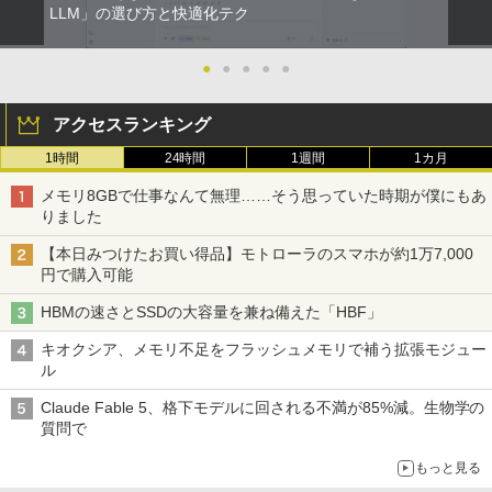
LLM」の選び方と快適化テク
●
●
●
●
●
アクセスランキング
1時間
24時間
1週間
1カ月
メモリ8GBで仕事なんて無理……そう思っていた時期が僕にもあ
りました
【本日みつけたお買い得品】モトローラのスマホが約1万7,000
円で購入可能
HBMの速さとSSDの大容量を兼ね備えた「HBF」
キオクシア、メモリ不足をフラッシュメモリで補う拡張モジュー
ル
Claude Fable 5、格下モデルに回される不満が85%減。生物学の
質問で
もっと見る