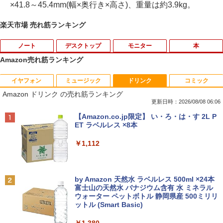
×41.8～45.4mm(幅×奥行き×高さ)、重量は約3.9kg。
楽天市場 売れ筋ランキング
ノート
デスクトップ
モニター
本
Amazon売れ筋ランキング
イヤフォン
ミュージック
ドリンク
コミック
【期間限定破格金額！】新生活 新古品 W
引き出し付きモニター台(NM01 ミドルブ
ドラえもん はじめての国語辞典 第2版 [
1
1
1
Amazon ドリンク の売れ筋ランキング
in11搭載 パソコンノートパソコンoffice
ラウン) 【玄関先迄納品】 ニトリ
小学館 国語辞典編集部 ]
付き 初心者向けノートPC 初期設定済 1
更新日時：2026/08/08 06:06
5.6型 インテル高速CPU ランダムで発送
￥2,990
￥2,090
Anker Soundcore P40i オフホワイト
BRUCE WAYNE feat. Flo Milli, ATL Jacob
【Amazon.co.jp限定】 い・ろ・は・す 2L P
メモリ4GB～ 高速SSD1TB 最大 フルHD
[Explicit]
ET ラベルレス ×8本
Webカメラ zoom 軽量薄型 無線 型番更
￥7,990
新で在庫処分
￥250
￥1,112
￥9,980
【期間限定10%OFFクーポン 8/12 10時
フルカラーでやさしくわかる！ 肩関節
2
2
まで】 ゲーミングモニター 24.5インチ F
疾患の理学療法 [ 山本宣幸 ]
HD 240Hz 1ms Fast IPSパネル HDMI2.0
Anker Soundcore P31i ブラック
BRUCE WAYNE feat. Flo Milli, ATL Jacob
by Amazon 天然水 ラベルレス 500ml ×24本
×1 DP1.4×1 Adaptive Sync対応 フリッ
￥7,150
[Explicit]
富士山の天然水 バナジウム含有 水 ミネラル
カーフリー ブルーライトカット モニター
レビュー投稿 5年保証｜MS Office 2024
2
ウォーター ペットボトル 静岡県産 500ミリリ
￥5,990
ディスプレイ MAXZEN MGM25IC04-F2
H&B 搭載｜中古 ノートパソコン Windo
ットル (Smart Basic)
￥250
40
ws11 Office付｜スペック Core i5 第7世
代 メモリ 8GB 大容量 HDD 500GB テン
￥1,380