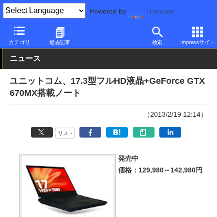
Powered by
Translate
PC Watch
パソコン/タブレット/スマートフォン
ノートパソコン
カテゴリ
過去記事
検索
Impressサイト
ニュース
ユニットコム、17.3型フルHD液晶+GeForce GTX
670MX搭載ノート
（2013/2/19 12:14）
リスト
発売中
価格：129,980～142,980円