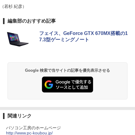
Bluetooth HDMI 日本語キーボード 安い
（若杉 紀彦）
パナソニック PT-VMZ51J 液晶プロジェ
5
￥30,800
クター
薬屋のひとりごと 17巻 (デジタル版ビッグガ
編集部のおすすめ記事
ンガンコミックス)
￥345,800
フェイス、GeForce GTX 670MX搭載の1
￥770
FUJITSU LIFEBOOK S937 Core i5 20G
5
7.3型ゲーミングノート
B 新品SSD2TB スーパーマルチ 無線LAN
フルHD Windows10 64bit WPS Office
13.3インチ 中古パソコン ノートパソコン
Notebook 【中古】
異世界居酒屋「のぶ」(22) (角川コミックス・
エース)
￥75,800
Google 検索で当サイトの記事を優先表示させる
￥832
ONE PIECE モノクロ版 115 (ジャンプコミッ
クスDIGITAL)
￥594
関連リンク
パソコン工房のホームページ
http://www.pc-koubou.jp/
HUNTER×HUNTER モノクロ版 39 (ジャンプ