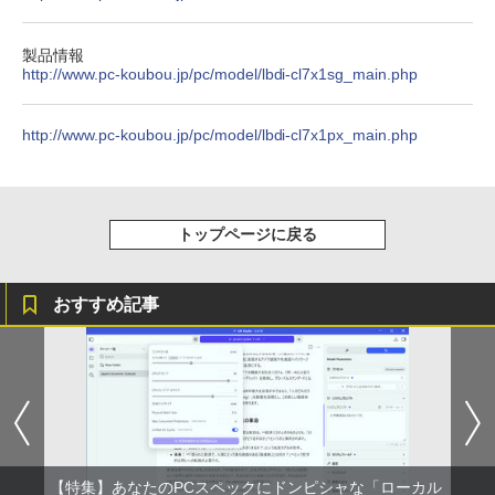
コミックスDIGITAL)
￥572
製品情報
http://www.pc-koubou.jp/pc/model/lbdi-cl7x1sg_main.php
スーパーの裏でヤニ吸うふたり 9巻 (デジタル
http://www.pc-koubou.jp/pc/model/lbdi-cl7x1px_main.php
版ビッグガンガンコミックス)
￥810
トップページに戻る
おすすめ記事
【特集】あなたのPCスペックにドンピシャな「ローカル