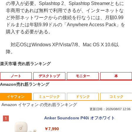
の導入が必要。Splashtop 2、Splashtop Streamerともに
非商用であれば無料で利用できるが、インターネットな
ど外部ネットワークからの接続を行なうには、月額0.99
ドルまたは年額9.99ドルの「Anywhere Access Pack」を
購入する必要がある。
対応OSはWindows XP/Vista/7/8、Mac OS X 10.6以
降。
楽天市場 売れ筋ランキング
ノート
デスクトップ
モニター
本
Amazon売れ筋ランキング
イヤフォン
ミュージック
ドリンク
コミック
中古ノートパソコンDell Latitude 5320
中古パソコン HP Z230 SFF Workstatio
Yoothi 互換品 液晶 15.6インチ NV156F
獣医腫瘍学テキスト 第2版[本/雑誌] / 日
1
1
1
1
Amazon イヤフォン の売れ筋ランキング
2-in-1 5320-con 【中古】 Dell Latitude
n CPU Intel Xeon E3-1231v3-3.40Ghz
HM-N41 NV156FHM-N42 NV156FHM-N
本獣医がん学会/著 日本獣医がん学会獣医
5320 2-in-1 中古ノートパソコンCore i5
メモリ8GB SSD256GB DVDROM デスク
43 NV156FHM-N46 NV156FHM-N47 NV
腫瘍科認定医認定委員会/監修
更新日時：2026/08/07 12:06
Win11 Pro 64bit Dell Latitude 5320 2-i
トップ パソコン 中古 パソコン パソコン
156FHM-N49 対応 FullHD 1920x1080 I
Anker Soundcore P40i オフホワイト
n-1 中古ノートパソコンCore i5 Win11 P
本体 高速SSD ウインドウズ10 Windows
PS LED LCD 液晶ディスプレイ 修理交換
￥19,800
ro 64bit
11 中古デスクトップ 中古pc win10 中古
用液晶パネル
￥7,990
デスクトップパソコン 送料無料