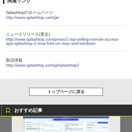
関連リンク
ットル (Smart Basic)
￥250
￥832
Splashtopのホームページ
￥1,380
http://www.splashtop.com/ja/
On My Road (Stadium ver.)
ONE PIECE モノクロ版 115 (ジャンプコミッ
クスDIGITAL)
by Amazon 天然水ラベルレス 2L×9本
ニュースリリース(英文)
￥250
http://www.splashtop.com/press/1-top-selling-remote-access-
￥594
￥1,117
app-splashtop-2-now-free-on-mac-and-windows
製品情報
On My Road (Stadium ver.)
HUNTER×HUNTER モノクロ版 39 (ジャンプ
http://www.splashtop.com/ja/splashtop2
コミックスDIGITAL)
by Amazon 炭酸水 ラベルレス 500ml ×24本
強炭酸水 ペットボトル 500ミリリットル (Sm
￥250
art Basic)
￥572
￥1,625
トップページに戻る
BUGS LIFE
スーパーの裏でヤニ吸うふたり 9巻 (デジタル
版ビッグガンガンコミックス)
コカ・コーラ やかんの麦茶 from 爽健美茶 ラ
おすすめ記事
ベルレス 650mlPET×24本
￥250
￥810
￥2,009