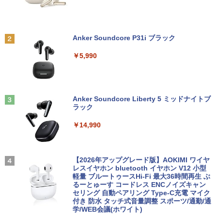
￥19,000
￥9,250
￥15,800
世界の新富裕層はなぜ「オルカン・S＆P
2
500」を買わないのか 20代で純資産4億
円をつくった超レバレッジ投資の極意 [
Anker Soundcore P31i ブラック
中古ノートパソコン インテル Celeron C
＼500円OFFクーポンあり！／ モバイル
宮脇 さき ]
2
2
ore i5 Windows11 Pro Office 2024付き
【全品最大2500円OFFクーポン】【22イ
モニター 15.6インチ 1080PフルHD ディ
2
￥5,990
メモリ4GB/8GB/16GB選択可 SSD128G
ンチ 液晶+新品キーボード＆新品無線マ
スプレイ VESA対応 コスパ デュアルモニ
￥1,980
B/1TB選択可 15.6型 テンキー ビジネス
ウスセット】HP EliteDesk 800 G1 SFF
ター サブモニター ゲーミングモニター
在宅勤務 学生向け 初期設定不要 店長お
デスクトップPC 第4世代Core-i7 Office
ポータブルモニター 外付けモニター リモ
まかせ中古厳選 ノートPC ノート パソコ
付き Windows11 メモリ8GB/16GB SSD
ートワーク IPS mini pc ミニPC 多デバ
ン 中古PC 在宅ワーク オフィス 中古
256GB/512GB ハイブリッド Wi-Fi DVD
イス対応 ブラック
コレクション・台湾のモダニズム（第6
3
USB3.0 デスクトップ PC 中古 PC
Anker Soundcore Liberty 5 ミッドナイトブ
巻） 衛生と病院 [ 鈴木哲造 ]
ラック
￥11,980
￥9,480
￥27,999
￥19,800
￥14,990
【1500円OFFクーポン】【タッチパネル
★Gigastone モニター 21.45インチ ディ
3
3
&WEBカメラ搭載】ノートパソコン 2in1
超得10％OFF｜買い替えならこれ!! Micr
スプレイ PCモニター VESA モニタ ノン
3
タブレットPC 13.3インチ SSD128GB メ
osoft office付き デスクトップパソコン
グレア フルHD 75Hz ブルーライト軽減
【2026年アップグレード版】AOKIMI ワイヤ
和山やま作品4冊セット 小冊子＆アクリ
4
モリ8GB Core i3 第8世代 Microsoft Off
中古デスクトップ 第8世代 メモリ8GB S
パネル 178度 広角 高解像度目に優しいフ
レスイヤホン bluetooth イヤホン V12 小型
ルスタンド付き特装版 （ビームコミック
ice付き Windows11 東芝 dynabook D8
SD256GB HDD500GB Windows11 セッ
リッカーフリー (PS5確認済み/HDMI/VG
軽量 ブルートゥースHi-Fi 最大36時間再生 ぶ
ス） [ 和山 やま ]
3 ノートパソコン 中古 PC パソコン 中古
ト購入可能 単品 NEC デスクトップ PC
A/3年保証)
るーとゅーす コードレス ENCノイズキャン
ノートPC 中古ノート 最大SSD512GB
パソコン 中古 おすすめ デスクトップパ
セリング 自動ペアリング Type-C充電 マイク
￥11,000
ソコン マイクロソフトオフィス 2019 PC
付き 防水 タッチ式音量調整 スポーツ/通勤/通
￥9,980
学/WEB会議(ホワイト)
￥24,800