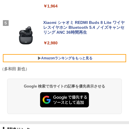
￥29,800
￥1,964
施設基準パーフェクトブック 2026年度
5
【公式限定2年保証】モニター 21.5イン
4
版 [ 一般社団法人日本施設基準管理士協
2026新生活 13インチ超軽量 重さ約900g
チ フルhd 高画質 100Hz VA ノングレア
4
会 ]
ノートパソコン HP Dynabook 富士通 第
【中古】 HP Pavilion All-in-One 24-xa0
非光沢 スピーカー内蔵 3年保証 ディスプ
Xiaomi シャオミ REDMI Buds 8 Lite ワイヤ
4
10世代Core i5/i7 アウトレット 最大メモ
150jp 4YR08AA#ABJ SSD＆HDD搭載 C
レイ パソコンモニター PCモニター フル
レスイヤホン Bluetooth 5.4 ノイズキャンセ
￥22,000
リ16GB SSD1TB 薄型軽量 13.3インチ O
ore i5 8400T Windows11 Home 液晶一
ハイビジョン 21インチ 液晶モニター ア
リング ANC 36時間再生
ffice付き 最新MicrosoftOffice2024可 W
体型 保証付 [96185]
イリスオーヤマ DT-JF * 安心延長保証対
indows11ノートパソコン 中古パソコン
象
￥2,980
WIFI Bluetooth 中古PC
￥39,640
￥9,999
￥25,600
Amazonランキングをもっと見る
【★20％クーポン】MINISFORUM AI M1
（多和田 新也）
5
Pro ミニPC、インテル Core Ultra 5 125
グリーンハウス 7型ワイド液晶 電子POP
5
本日10倍！高性能第10世代Core i7-1061
H / Ultra 9 285H、32GB+512GB/1TB 、
取付金具付き ホワイト GH-EP7F-WH [G
5
BRUCE WAYNE feat. Flo Milli, ATL Jacob
【Amazon.co.jp限定】 い・ろ・は・す 2L P
薬屋のひとりごと 17巻 (デジタル版ビッグガ
0Uノートパソコン 中古 Dynabook G83
64GB+2TB / ベアボーンキット、 2.5G/
HEP7FWH]
Google 検索で当サイトの記事を優先表示させる
[Explicit]
ET ラベルレス ×8本
ンガンコミックス)
超軽量約779g メモリ最大16GB 新品SSD
Wi-Fi 7/Bluetooth 5.4、HDMI 2.1/DP 1.
1TB 13.3インチ HDMI搭載 WEBカメラ5
4/USB4×2、4画面出力、Copilot対応AI
￥10,970
GWIFI Bluetooth内蔵 中古パソコン Mic
PC
￥250
￥1,112
￥770
rosoftOffice2024可 Windows11 送料無
料 持ち運び便利
￥75,999
￥27,600
BRUCE WAYNE feat. Flo Milli, ATL Jacob
by Amazon 天然水 ラベルレス 500ml ×24本
異世界居酒屋「のぶ」(22) (角川コミックス・
[Explicit]
富士山の天然水 バナジウム含有 水 ミネラル
エース)
ウォーター ペットボトル 静岡県産 500ミリリ