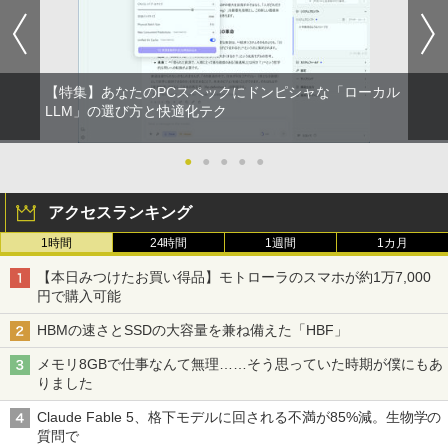
【特集】あなたのPCスペックにドンピシャな「ローカル
LLM」の選び方と快適化テク
●
●
●
●
●
アクセスランキング
1時間
24時間
1週間
1カ月
【本日みつけたお買い得品】モトローラのスマホが約1万7,000
円で購入可能
HBMの速さとSSDの大容量を兼ね備えた「HBF」
メモリ8GBで仕事なんて無理……そう思っていた時期が僕にもあ
りました
Claude Fable 5、格下モデルに回される不満が85%減。生物学の
質問で