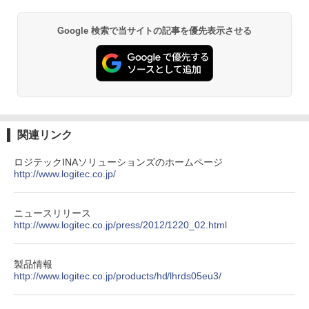
速SSD256GB M.2-NVMe +HDD1TB 無線
ックライト フルHD（1920x1080） 16:9
LAN DVDマルチ デスクトップパソコン
ADSカラーパネル 非光沢 ノングレア HD
￥770
Anker Soundcore P40i オフホワイト
BRUCE WAYNE feat. Flo Milli, ATL Jacob
【Amazon.co.jp限定】 い・ろ・は・す 2L P
薬屋のひとりごと 17巻 (デジタル版ビッグガ
【中古】【30日保証】1243105
MI VGA DVI VESA準拠 ディスプレイ PS
Google 検索で当サイトの記事を優先表示させる
[Explicit]
ET ラベルレス ×8本
ンガンコミックス)
4 switch 対応 スイッチ 【中古】
￥7,990
￥24,800
￥250
￥1,112
￥770
￥4,600
薬屋のひとりごと 17巻 【電子書籍】[ 日
2
向夏 ]
中古パソコン | NEC | Mate MRL36L-5 |
2
Anker Soundcore P31i ブラック
BRUCE WAYNE feat. Flo Milli, ATL Jacob
by Amazon 天然水 ラベルレス 500ml ×24本
異世界居酒屋「のぶ」(22) (角川コミックス・
Windows11 | デスクトップ | 一年保証 |
モバイルモニター 15.6インチ 1080P IPS
￥770
2
[Explicit]
富士山の天然水 バナジウム含有 水 ミネラル
エース)
Core i3 9100 3.6(〜最大4.2)GHz | MEM:
パネル 自立スタンド Type-C/Mini HDMI
ウォーター ペットボトル 静岡県産 500ミリリ
￥5,990
16GB | SSD:512GB(新品) | DVDマルチ |
PC/スマホ/ゲーム機対応 収納ケース付き
関連リンク
ットル (Smart Basic)
￥250
￥832
無線LANなし | Win11Pro64bit
￥9,527
ロジテックINAソリューションズのホームページ
￥1,380
￥25,000
杖と剣のウィストリア（16） 【電子書
http://www.logitec.co.jp/
3
籍】[ 大森藤ノ ]
Anker Soundcore Liberty 5 ミッドナイトブ
On My Road (Stadium ver.)
ONE PIECE モノクロ版 115 (ジャンプコミッ
ラック
クスDIGITAL)
by Amazon 天然水ラベルレス 2L×9本
￥594
【選べる2色 コスパ抜群】モバイルモニ
3
ニュースリリース
￥250
【中古】Apple iMac 27インチ Retina 5
ター 15.6インチ フルHD 100%sRGB 非
3
http://www.logitec.co.jp/press/2012/1220_02.html
￥14,990
￥594
￥1,117
Kディスプレイモデル MNE92J/A (Mid 2
光沢IPS パネル Type-C対応 miniHDMI
017)【千葉】保証期間1ヶ月【ランクB】
薄型軽量 約650g VESA対応 モニター 持
ち運び サブディスプレイ テレワーク 在
製品情報
宅勤務 UPERFECT
大人のあっぷあっぷでーと （一般書 56
￥33,980
4
http://www.logitec.co.jp/products/hd/lhrds05eu3/
【2026年アップグレード版】AOKIMI ワイヤ
On My Road (Stadium ver.)
HUNTER×HUNTER モノクロ版 39 (ジャンプ
3） [ 益田 ミリ ]
レスイヤホン bluetooth イヤホン V12 小型
コミックスDIGITAL)
by Amazon 炭酸水 ラベルレス 500ml ×24本
￥8,999
軽量 ブルートゥースHi-Fi 最大36時間再生 ぶ
強炭酸水 ペットボトル 500ミリリットル (Sm
￥250
￥1,760