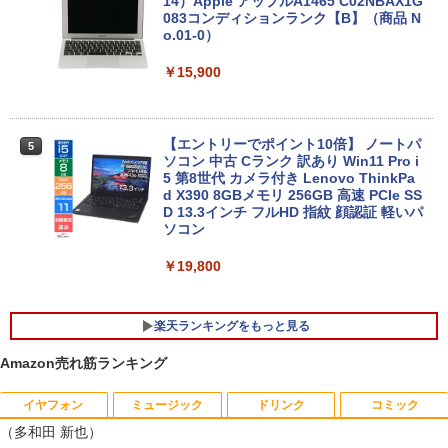
14）Apple アップルA1465 C02NBAX1G
083コンディションランク【B】（商品 N
o.01-0）
￥15,900
【エントリーでポイント10倍】 ノートパ
5
ソコン 中古 Cランク 訳あり Win11 Pro i
5 第8世代 カメラ付き Lenovo ThinkPa
d X390 8GBメモリ 256GB 高速 PCIe SS
D 13.3インチ フルHD 指紋 顔認証 軽いパ
ソコン
￥19,800
楽天ランキングをもっと見る
Amazon売れ筋ランキング
イヤフォン
ミュージック
ドリンク
コミック
DELL Vostro 3670 単体 Windows11 64
IODATA 液晶モニター LCD-MF224EDW
鹿楓堂よついろ日和 23巻 【電子書籍】
1
1
1
（多和田 新也）
bit HDMI Core i5 8400 メモリー8GB 高
21.5インチワイド ホワイト LCD LEDバ
[ 清水ユウ ]