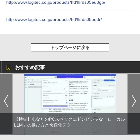
http://www.logitec.co.jp/products/hd/lhrds05eu3gp/
るーとゅーす コードレス ENCノイズキャン
art Basic)
￥572
中古パソコン | HP | ProOne 600 G5 All-i
4
セリング 自動ペアリング Type-C充電 マイク
n-One | Windows11 | 一体型 | 一年保証
付き 防水 タッチ式音量調整 スポーツ/通勤/通
￥1,625
| 第9世代 | Core i3 9100T 3.1(～最大3.7)
LG PCモニター 23.8インチ IPS フルHD
4
学/WEB会議(ホワイト)
http://www.logitec.co.jp/products/hd/lhrds05eu3r/
GHz | MEM:16GB | SSD:512GB(新品) |
100Hz HDMI×2 ブルーライト低減 VESA
この素晴らしい世界に祝福を！(23) 【電
DVD-ROM | 無線LAN:なし | Webカメラ
対応 24MS500-B フルハイビジョン ディ
BUGS LIFE
スーパーの裏でヤニ吸うふたり 9巻 (デジタル
5
￥1,964
子書籍】[ 渡 真仁 ]
内蔵 | フルHD | Win11Pro64Bit | ACアダ
スプレイ モニター LGエレクトロニクス
版ビッグガンガンコミックス)
コカ・コーラ やかんの麦茶 from 爽健美茶 ラ
プター付属
ベルレス 650mlPET×24本
￥250
￥924
￥11,440
￥810
トップページに戻る
Xiaomi シャオミ REDMI Buds 8 Lite ワイヤ
￥34,980
￥2,009
レスイヤホン Bluetooth 5.4 ノイズキャンセ
リング ANC 36時間再生
モバイルモニター HAILESI S123E 12.3
5
おすすめ記事
￥2,980
HP 800G6 SF(8YM57AV-CMFZ:Win10x
インチ タッチパネル タッチペン対応 モ
5
64) 中古 Core i7-2.9GHz(10700)/メモリ
バイルディスプレイ 1920x1280 フルHD
16GB/SSD512GB/DVDライター [C:並品]
3:2比率 100％sRGB広色域 高輝度300nit
2021年頃購入
HDR対応 OTG対応 ポータブルモニター
軽量 自立型 スピーカー内蔵Switch2 PS5
XBOX PC Mac iPhone
￥50,600
￥11,999
【特集】あなたのPCスペックにドンピシャな「ローカル
LLM」の選び方と快適化テク