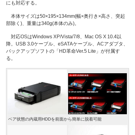
にも対応する。
本体サイズは50×195×134mm(幅×奥行き×高さ、突起
部除く)、重量は340g(本体のみ)。
対応OSはWindows XP/Vista/7/8、Mac OS X 10.4以
降。USB 3.0ケーブル、eSATAケーブル、ACアダプタ、
バックアップソフトの「HD革命Ver.5 Lite」が付属す
る。
ベア状態の内蔵用HDDを前面から簡単に脱着可能