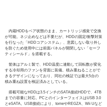
内蔵HDDをベア状態のまま、カートリッジ感覚で交換
が可能。ネジ止めなどは不要だが、HDDの固定/衝撃対策
を行なった「HDDコアシステム」、意図しない取り外し
を防ぐため使用中には前面パネルが開閉しない「セーフ
ティシールド」を搭載する。
筐体はアルミ製で、HDD温度に連動して回転数が変化
する冷却用のファンを背面に装備。積み重ねることがで
きるデザインになっており、同社の検証では最大5台の
積み重ね設置を検証済みとしている。
搭載可能なHDDは3.5インチのSATA接続HDDで、4TB
までの容量に対応。PCとのインターフェイスはUSB 3.0
とeSATA。USB接続により、torneやREGZA、Wii Uなど