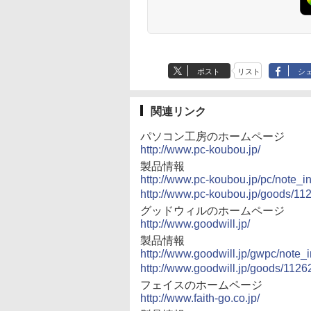
テレビ放送編『いしぶ
Anker Soundcore
BRUCE WAYNE feat.
by Amazon 天然水
薬屋のひとりごと 17
Anker Soundcore
BRUCE WAYNE feat
【Amazon.co.jp限
異世界居酒屋「の
み』 ]
P40i オフホワイト
Flo Milli, ATL Jacob
ラベルレス 500ml
巻 (デジタル版ビッグ
P31i ブラック
Flo Milli, ATL Jacob
定】 い・ろ・は・す
ぶ」(22) (角川コミッ
[Explicit]
×24本 富士山の天然
ガンガンコミックス)
[Explicit]
2L PET ラベルレス
クス・エース)
￥5,990
￥4,990
水 バナジウム含有 水
×8本
￥250
￥1,380
￥770
￥250
￥1,001
￥832
ミネラルウォーター
ペットボトル 静岡県
ポスト
リスト
シ
産 500ミリリットル
(Smart Basic)
関連リンク
パソコン工房のホームページ
http://www.pc-koubou.jp/
製品情報
http://www.pc-koubou.jp/pc/note_i
http://www.pc-koubou.jp/goods/11
グッドウィルのホームページ
http://www.goodwill.jp/
製品情報
http://www.goodwill.jp/gwpc/note_
http://www.goodwill.jp/goods/1126
フェイスのホームページ
http://www.faith-go.co.jp/