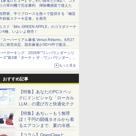
【家電レビュー】手ごわい雑草との戦い、コメ
リの草刈機で完全勝利 掃除機感覚で使えた
吉野家、牛リブロースを熱々で提供する「極旨
牛鉄板ステーキ定食」を発売
ミスド「Mrs. GREEN APPLE」のコラボドーナ
ツ4種、いよいよ発売！
「スーパーリアル麻雀 Venus Returns」8月27
日に発売決定。脱衣麻雀が3D×VRで復活
発売から2週間は20%オフになるセールが実施
バーガーキング、2026年“ワンパウンダーシリ
ーズ”第3弾「ダーティ ザ・ワンパウンダー」を
8月7日発売
もっと見る
「特製ガーリックマヨソース」を使用した超大
型チーズバーガー
おすすめ記事
【特集】あなたのPCスペッ
クにドンピシャな「ローカル
LLM」の選び方と快適化テク
【特集】あぢぃ～もう無理
ぽ！千円の闘魂タオルから着
るエアコンまで、夏の冷感グ
ッズ一挙紹介
【コラム】OpenClawと