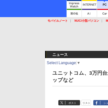
モバイルノート
NUC/小型パソコン
M
SSD
キーボード
マウス
ニュース
Select Language
▼
ユニットコム、3万円台
ップなど
ポスト
リスト
シ