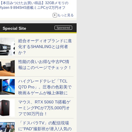
【本日みつけたお買い得品】32GBメモリの
Ryzen 9 8945HS搭載ミニPCが2万円オフ
もっと見る
Special Site
総合オーディオブランドに進
化するSHANLINGとは何者
か？
性能の良いお得な中古PC情
報はこのページでチェック！
ハイグレードテレビ「TCL
Q7D Pro」。圧巻の色彩美で
映画＆ゲームが極上体験に
マウス、RTX 5060 Ti搭載ゲ
ーミングPCが7万5,000円オ
フで30万円台！
「ドスパラTV」の配信現場
に“PAD”撮影班が潜入!人気の