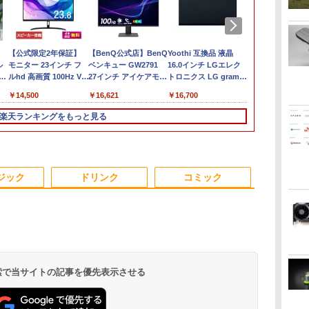
付
中古ノートパソコン
[VETESA正規販売店]
【公式限定2年保証】
中古パソコン 中古 デ
【BenQ公式店】BenQ
【最新Office2024】中
【マラソンP5倍/10%オ
ミニPC 中古デスクト
Yoothi 互換品 液晶
【ポイント5倍&
Office20
Pixio PXC24
B】
ル
Toshiba dynabook
一体型デスクトップパ
モニター 23インチ フ
スクトップパソコン
ベンキュー GW2791
古ノートパソコン
フクーポン】【ワケあ
ップ DELL Optiplex
16.0インチ LGエレク
円OFFクー
ビジネス 第14世代
ーミングモニター
】
ー
U63J 第7世代 Core i5
ソコン 新品 22型
ルhd 高画質 100Hz VA
Office付き 液晶セット
27インチ アイケアモニ
office搭載 東芝
り/激安商品】 中古ノー
5060 micro
トロニクス LG gram
ルHD&WEB
Windows11
インチ FHD 2
's
l
ア
Windows11搭載 Office
Windows11 Office搭
ノングレア 非光沢 スピ
高解像度 初期設定済み
ター Full
dynabook R73 高性能
トパソコン レノボ
Windows11 Pro Core
16Z90Q 16Z90Q-
ノートパソコ
証 安い 激安
Fast VA 湾
￥21,800
￥39,999
￥14,500
￥50,999
￥16,621
￥23,900
￥15,800
￥17,480
￥16,700
￥29,800
￥45,700
￥13,800
省ス
付き 初期設定済み メモ
載 第2世代 Core i5 メ
ーカー内蔵 3年保証 デ
見やすい 人気商品
HD/IPS/HDMI/DP/ブル
インテル 第7世代
Lenovo ThinkPad
i5 8500T メモリ 4GB
KA76J1 16Z90Q-
パソコン 13.
聴 おしゃれ 
ト パステル 
視野
リ8GB/16GB
モリ8GB SSD256GB
ィスプレイ パソコンモ
Windows11 Pro DELL
ーライト軽減プラス/フ
Core i5 メモリ16GB
L380 第8世代 Core i5
SSD 128GB 本体 / 3ヶ
KA79J 16Z90Q-KA78J
SSD1TB メ
ルー 水色 か
楽天ランキングをもっと見る
ニパ
ync
SSD256GB/512GB/1TB
キーボードとマウス付
ニター PCモニター フ
OptiPlex 7060 Core i5
リッカーフリー/ティル
爆速SSD 512GB 13.3
メモリ8GB/16GB
月保証 中古パソコン
16Z90Q-KA78J1
Core i5 第1
ーム部屋 デ
TB/12.1
画
新品換装済み 13.3イン
属
ルハイビジョン 21イン
16GB 22インチ 中古
ト機能/27型 PCモニタ
型 LED液晶 HDMI端子
SSD128/256GB/512GB
中古PC 中古デスクト
16Z90Q-AA79J1 対応
Microsoft O
ゲーム モニタ
i-
チ液晶 軽量 モバイル
チ 液晶モニター アイリ
パソコン デスクトップ
ー
USB3.0 Wi-Fi
13.3インチ
ップパソコン 初期設定
40ピン 60Hz WQXGA
Windows11
曲面 ピクシオ p
/
ニ
PC USB3.0ポート 無線
スオーヤマ DT-JF * 安
パソコン
Bluetooth 軽量 モバ
Windows11 Pro 送料
済み office付き (7765)
2560x1600 IPS LED
Lifebook U9
pc【最大5年
3
4
5
6
/
LAN WiFi 在宅勤務 テ
心延長保証対象
イルPC 初期設定済み
無料 保証付き
LCD 液晶ディスプレイ
office搭載
ジック
ドリンク
コミック
パ
レワーク
届いてすぐ使える
修理交換用液晶パネル
パソコン 安い
Windows11 Pro 64bit
PC パソコン 
ows10
厳選中古ノート
ト
条解刑事訴訟法 第5版
J32 地球の歩き方
パックンの森のお金塾
【全巻】 俺
 検索で当サイトの記事を優先表示させる
ー
増補版 (条解シリーズ)
川崎市 （地球の歩き方
こども投資セット [ パ
アップな件 1-
J） [ 地球の歩き方編集
トリック・ハーラン ]
ト （MFC） [
￥22,642
室 ]
DUBU（REDI
￥2,310
￥3,300
￥25,663