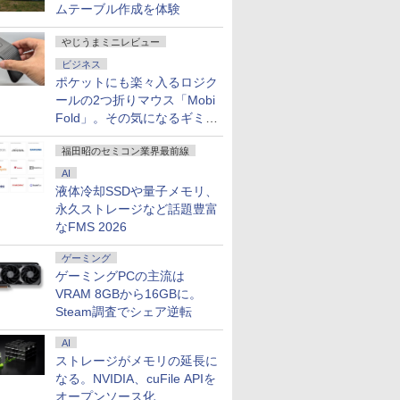
ムテーブル作成を体験
やじうまミニレビュー
ビジネス
1500
24付き デスクトップPC デスクトップ パソコン
8 Wave ゲ
本日10倍！高性能第10
【タッチ機能】モバイ
ノートパソコン
液晶モニター PCディ
【★20％クーポン】MINISFORUM UM880 Pl
2025年最新版 12型 パ
2026夏登場★Switch2
【8/11ま
Pixio 
ポケットにも楽々入るロジク
ポン】【フ
 corei7 第12世代 corei3 corei5
 23.6
世代Core i7-10610Uノ
ルモニター 15.6インチ
ThinkPad X13
スプレイ 23.8 24インチ
AMD Ryzen 7 8845HS 16GB/32GB RAM 512
ソコン 小型ノートPC
ドック不要 モバイル
2,000円
ター 24イ
ールの2つ折りマウス「Mobi
カメラ】
 SSD 128GB～2TB メモリ8GB～32GB 2年保
00Hz
ートパソコン 中古
フルHD 100%sRGB
Gen1/Gen2 第11世代
144Hz 1ms IPS フル
Windows 11 Pro ゲーミングpc 2.5Gbps LAN/
新品 office搭載
ゲーミングモニター 16
100％ポ
ト PX249
ン 中古
 オフィス業務 事務作業 デスクワーク 動画視
曲 白 ホワイ
Dynabook G83 超軽量
IPSパネル タッチパネ
Corei5 1135G7日本語キ
HD ノングレア 非光沢
Fi6E/BT5.2/HDMI2.1/USB4/DP1.4/OCuLi
windows11 Celeron
インチ 144Hz /120Hz
ク】【AI
PX248WAV
Fold」。その気になるギミッ
￥27,600
￥18,999
￥34,800
￥7,999
￥131,999
￥34,800
￥11,999
￥38,800
￥18,500
3インチ
本体のみ
ピンク ブ
約779g メモリ最大
ル対応 Type-C対応
ーボード13.3型
ブルーライトカット
トPC
Pentium N3700 最大
/60Hz 2k 15.6インチ タ
【中古】 Wi
pcモニター 
クとは？
モリ8GB
わいい ゲ
16GB 新品SSD1TB
miniHDMI VESA対応
FHD1920x1080高解像
HDMI VGA スピーカー
2.8GHz 360度画面回転
ッチパネル 撥水加工ケ
Webカメ
144Hz 16
福田昭のセミコン業界最前線
0世代
ィスプレイ
13.3インチ HDMI搭載
サブモニター 3年保証
度 最大16GBメモリ 新
内蔵 ヘッドホン端子
により タッチパネル対
ース スタンド 非光沢
Altair F-
ニター ピ
AI
ffice付き
ー カーブ
WEBカメラ5GWIFI
ミニPC対応 テレワー
品SSD1TB 超軽量 カメ
VESA対応 テレワーク
応 8G SSD 512G
薄型 軽量 VESA ポータ
チ 第8世代 C
ベージュ フ
液体冷却SSDや量子メモリ、
 富士通
s5 fps
Bluetooth内蔵 中古パ
ク 在宅勤務 EVICIV
ラ/HDMI/5GWIFI/Bluetooth
在宅勤務 法人向け オフ
Windows11 Webカメ
ブル ps5/Mac/switch/2
8250U メ
HDR ノン
310
保証】
ソコン
Office搭載 最新
ィス TERRA 2441W
ラ 5G WiFi Bluetooth
対応 スピーカー内蔵
SSD256G
ーカー内蔵 V
永久ストレージなど話題豊富
7
8
9
10
 中古ノート
MicrosoftOffice2024
MicrosoftOffice2024選
12インチノートパソコ
kksmart
Bluetooth
インチ 液
なFMS 2026
 ノート
可 Windows11 送料無
択可ノートパソコン 中
ンOffice搭載
Windows1
レイ ピク
軽量 薄型
料 持ち運び便利
古Windows11 長期保証
トパソコン 
【最大5年
ゲーミング
TB
ゲーミングPCの主流は
VRAM 8GBから16GBに。
Steam調査でシェア逆転
だけレベル
九条の大罪（17） 【電
公式TOEIC Listening
訪問看護実務相談Q＆
anan (ア
AI
24巻セッ
子書籍】[ 真鍋昌平 ]
& Reading 問題集 12 [
A 令和8年版 [ 一般社
号 2026年 
ストレージがメモリの延長に
ETS ]
団法人全国訪問看護事
誌]
なる。NVIDIA、cuFile APIを
￥759
CE
業協会 ]
オープンソース化
￥3,630
￥4,180
￥980