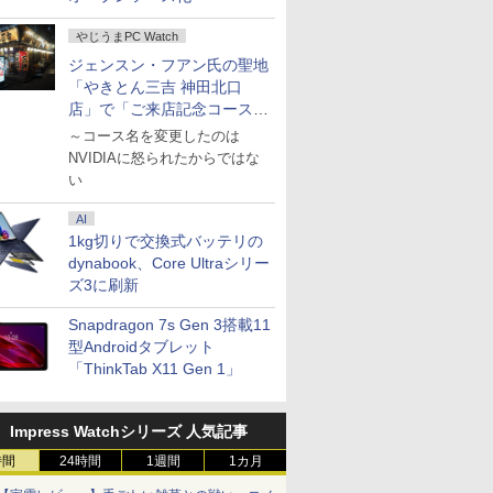
やじうまPC Watch
ジェンスン・フアン氏の聖地
「やきとん三吉 神田北口
店」で「ご来店記念コース」
を娘と堪能
～コース名を変更したのは
NVIDIAに怒られたからではな
い
AI
1kg切りで交換式バッテリの
dynabook、Core Ultraシリー
ズ3に刷新
Snapdragon 7s Gen 3搭載11
型Androidタブレット
「ThinkTab X11 Gen 1」
Impress Watchシリーズ 人気記事
時間
24時間
1週間
1カ月