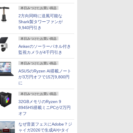
本日みつけたお買い得品
2方向同時に送風可能な
Shark製タワーファンが
9,940円引き
本日みつけたお買い得品
Ankerのソーラーパネル付き
監視カメラが4千円引き
本日みつけたお買い得品
ASUSのRyzen AI搭載ノート
が3万円オフで15万9,800円
に
本日みつけたお買い得品
32GBメモリのRyzen 9
8945HS搭載ミニPCが2万円
オフ
7
7
8
8
7
9
9
10
10
なぜ音楽フェスにAdobe？ジ
ャイガ2026で生成AIやタイ