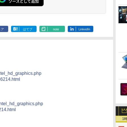
STUDIO） ]
.
Anker Soundcore
On My Road
by Amazon 天然水
HUNTER×HUNTER
【2026年アップグレ
BUGS LIFE
コカ・コーラ やかん
スーパーの裏でヤニ
Xiaomi シャオミ
On My Road
by Amazon 炭酸水 ラ
ONE PIECE モノクロ
Liberty 5 ミッドナイ
(Stadium ver.)
ラベルレス 2L×9本
モノクロ版 39 (ジャ
ード版】AOKIMI ワ
の麦茶 from 爽健美
吸うふたり 9巻 (デジ
REDMI Buds 8 Lite ワ
(Stadium ver.)
ベルレス 500ml ×24本
版 115 (ジャンプコミ
￥250
トブラック
ンプコミックス
イヤレスイヤホン
茶 ラベルレス
タル版ビッグガンガ
イヤレスイヤホン
強炭酸水 ペットボトル
ックスDIGITAL)
￥250
￥1,117
￥250
DIGITAL)
bluetooth イヤホン
650mlPET×24本
ンコミックス)
Bluetooth 5.4 ノイズ
500ミリリットル
￥14,990
￥572
￥1,964
￥1,653
￥810
￥2,980
￥1,625
￥594
V12 小型軽量 ブルー
キャンセリング ANC
(Smart Basic)
トゥースHi-Fi 最大
36時間再生
ェア
はてブ
note
LinkedIn
36時間再生 ぶるーと
ゅーす コードレス
ENCノイズキャンセ
リング 自動ペアリン
グ Type-C充電 マイ
ク付き 防水 タッチ式
音量調整 スポーツ/通
勤/通学/WEB会議(ホ
ワイト)
ntel_hd_graphics.php
26214.html
intel_hd_graphics.php
214.html
1