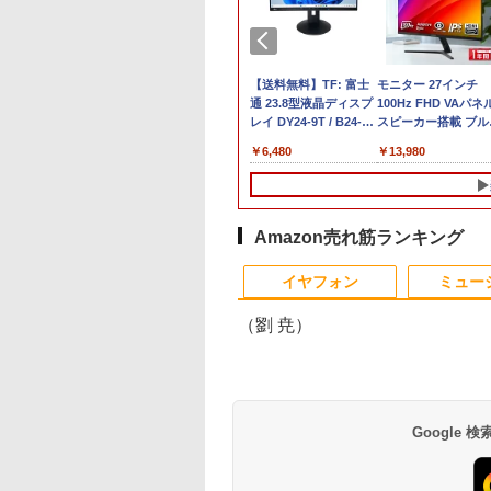
MINISFORUM UM880 PlusミニPC
25年最新版 12型 パ
6夏登場★Switch2
【8/11までクーポン
Pixio ゲーミングモニ
超得1,000円OFF｜新
【中古】 自作機 Z170
【送料無料】TF: 富士
【★最大100%ポイン
【正規永久版Office
モニター 27インチ
845HS 16GB/32GB RAM 512GB/1TB SSD
ン 小型ノートPC
ク不要 モバイル
2,000円OFF】【最大
ター 24インチ ホワイ
生活応援 豪華特典付
PRO GAMING Core i7
通 23.8型液晶ディスプ
ト】【新生活応援・
き】【12GB+256G
100Hz FHD VAパネ
ro ゲーミングpc 2.5Gbps LAN/Wi-
office搭載
ミングモニター 16
100％ポイントバッ
ト PX249WAVE
き｜最新OS対応 第8
6700K タワー型
レイ DY24-9T / B24-
2026】【Office 2019
【楽天1位連続受賞
スピーカー搭載 ブル
DMI2.1/USB4/DP1.4/OCuLink 搭載コンパク
dows11 Celeron
 144Hz /120Hz
ク】【AIかんたんPC】
PX248WAVE 白 240hz
世代｜最大180日保証
USB3.0 HDMI ジャンク
9 TS/ FullHD
H&B】Panasonic Let
NIPOGI mini pc Inte
ライト軽減 ノングレ
,800
,999
￥38,800
￥18,500
￥19,800
￥9,310
￥6,480
￥19,999
￥39,980
￥13,980
tium N3700 最大
Hz 2k 15.6インチ タ
【中古】 Windows11
pcモニター 120Hz
｜Core i3 第8世代｜
PC [96640]
1920x1080/ D-
note CF-SZ6/第7世代
N5030動作より安定
タイプ 壁掛け対応 
8GHz 360度画面回転
パネル 撥水加工ケ
Webカメラ ドスパラ
144Hz 165Hz 対応 モ
中古ノートパソコン
sub,DVI,Displayport
Core i5/メモ
4C/4T 最大3.1GHz
ペース 角度調整 高
り タッチパネル対
 スタンド 非光沢
Altair F-13KR 14イン
ニター ピンク ブルー
Windows11 office付
フルHD(1920×1080) 中
リ:8GB/M.2
Win11 Pro SSD ミ
角 178° Adaptive-S
G SSD 512G
 軽量 VESA ポータ
チ 第8世代 Core i5
ベージュ フルHD IPS
き｜中古ノートパソコ
古ディスプレイ 中古モ
SSD:256GB/512GB/1
ソコン USB3.2×4 3
対応 MAXZEN
dows11 Webカメ
ps5/Mac/switch/2
8250U メモリ8GB
HDR ノングレア スピ
ン 15.6 テンキー付き
ニター /24型 ワイド 液
型/Webカメ
面 4K 高速2.4G/5GW
MJM27CH02-F100
Amazon売れ筋ランキング
G WiFi Bluetooth
 スピーカー内蔵
SSD256GB 無線LAN
ーカー内蔵 VESA 23.8
｜ノートパソコン
晶モニター【3ケ月保
ラ/USB3.0/HDMI/wi-fi
Fi BT4.2 ミニPC ミ
10
1
2
インチノートパソコ
mart
Bluetooth
インチ 液晶 ディスプ
Microsoft Office付き
証】
無線マウス/USBメモリ
パソコン minipc
イヤフォン
ミュー
fice搭載
Windows11 Pro ノー
レイ ピクシオ 公式
｜ノートパソコン
中古パソコン/ノート
トパソコン Office付き
【最大5年保証】
Windows11 第8世代
ソコ
（劉 尭）
ン/Windows11/Wind
看護実務相談Q＆
anan (アンアン)2508
漫画 いしぶみ 原爆
ちいかわ タロッ
Google
令和8年版 [ 一般社
号 2026年 8/26号 [雑
が落ちてくるとき、ぼ
22枚のオリジナルカ
人全国訪問看護事
誌]
くらは空を見ていた
ド付き [ ナガノ ]
会 ]
（一般書 511） [ 広島
180
￥980
￥1,650
￥1,650