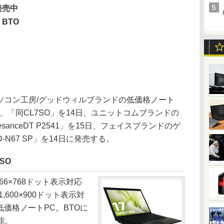
発売中
BTO
コン工房/グッドウィルブランドの低価格ノート
L6SO」、「同CL7SO」を14日、ユニットコムブランドの
esanceDT P2541」を15日、フェイスブランドのゲ
0D-N67 SP」を14日に発売する。
7SO
1,366×768ドット表示対応
,600×900ドット表示対
低価格ノートPC。BTOに
能。