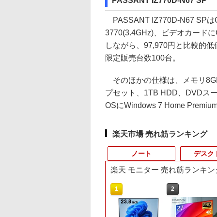
PASSANT IZ770D-N67 SP
PASSANT IZ770D-N67 SPはC
3770(3.4GHz)、ビデオカードにG
しながら、97,970円と比較的
限定販売台数100台。
そのほかの仕様は、メモリ8GB、Int
プセット、1TB HDD、DVD
OSにWindows 7 Home Prem
楽天市場 売れ筋ランキング
ノート
デスク
楽天 モニター 売れ筋ランキン
10
10
1
1
1
2
2
2