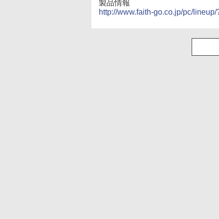
製品情報
http://www.faith-go.co.jp/pc/lineup