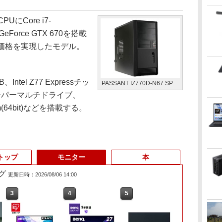
PUにCore i7-
eForce GTX 670を搭載
低価格を実現したモデル。
el Z77 Expressチッ
PASSANT IZ770D-N67 SP
スーパーマルチドライブ、
ium(64bit)などを搭載する。
トップ
モニター
本
グ
更新日時：2026/08/06 14:00
3
3
3
4
4
4
5
5
5
6
6
6