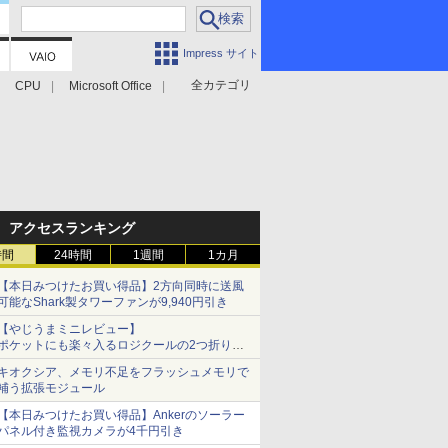
Impress サイト
全カテゴリ
CPU
Microsoft Office
アクセスランキング
時間
24時間
1週間
1カ月
【本日みつけたお買い得品】2方向同時に送風
可能なShark製タワーファンが9,940円引き
【やじうまミニレビュー】
ポケットにも楽々入るロジクールの2つ折りマ
ウス「Mobi Fold」。その気になるギミックと
キオクシア、メモリ不足をフラッシュメモリで
は？
補う拡張モジュール
【本日みつけたお買い得品】Ankerのソーラー
パネル付き監視カメラが4千円引き