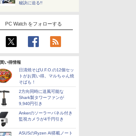
秘訣に迫る!!
PC Watch をフォローする
買い得情報
日清焼そばU.F.O.の12個セッ
トがお買い得。マルちゃん焼
そばも！
2方向同時に送風可能な
Shark製タワーファンが
9,940円引き
Ankerのソーラーパネル付き
監視カメラが4千円引き
ASUSのRyzen AI搭載ノート