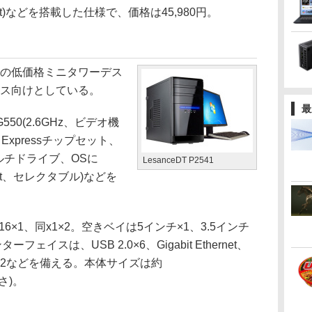
m(64bit)などを搭載した仕様で、価格は45,980円。
980円の低価格ミニタワーデス
ィス向けとしている。
最
550(2.6GHz、ビデオ機
1 Expressチップセット、
マルチドライブ、OSに
LesanceDT P2541
(64bit、セレクタブル)などを
x16×1、同x1×2。空きベイは5インチ×1、3.5インチ
フェイスは、USB 2.0×6、Gigabit Ethernet、
S/2×2などを備える。本体サイズは約
高さ)。