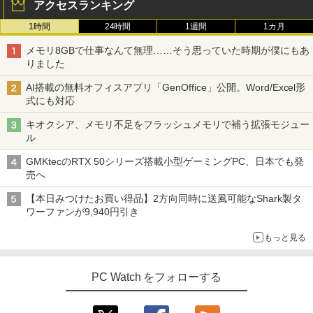
アクセスランキング
1時間
24時間
1週間
1カ月
深在性う蝕に対するVital Pulp Therapy
3
歯髄保存か抜髄かは患者のために [ 辺見
【楽天1位!1,600円OFFクーポン 8/4 20:
3
メモリ8GBで仕事なんて無理……そう思っていた時期が僕にもあ
浩一 ]
00-8/11 01:59】Xiaomi Monitor A24i 20
りました
26 ディスプレイ 1080P 23.8インチ 144
Hzリフレッシュレート sRGB99% 1670
￥19,800
AI搭載の無料オフィスアプリ「GenOffice」公開。Word/Excel形
万色 300nits ΔE＜1 低ブルーライト 大
式にも対応
画面 TÜV認証 目にやさしい 調整可能な
スタンド VESA
キオクシア、メモリ不足をフラッシュメモリで補う拡張モジュー
ゾンビのあふれた世界で俺だけが襲われ
4
ル
￥12,580
ない 5 【電子書籍】[ 増田ちひろ ]
GMKtecのRTX 50シリーズ搭載小型ゲーミングPC、日本でも発
￥1,155
売へ
【エントリーで最大全額ポイント還元｜
4
【本日みつけたお買い得品】2方向同時に送風可能なShark製タ
8/11まで】 ASUS｜エイスース PCモニ
ワーファンが9,940円引き
ター Eye Care VA249HG [23.8型 /フルH
D(1920×1080) /ワイド /120Hz]
＼レビュー投稿で選べるプレゼント／【
5
もっと見る
5歳 6歳 7冊セット】 七田式知力ドリル
￥13,800
夏休み 子供 子供用 人気 幼児七田式 B5
判 シルバーバック みぎのう そうぞう け
PC Watch をフォローする
いさん もじをよむ・かく めいろ おかね
【ph-A】
I-O DATA（アイ・オー・データ機器） 3
5