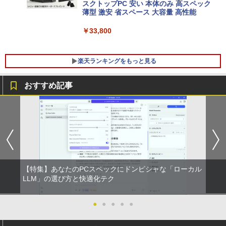
キーボード 14.1型 Intel Celeron メモリ
スクトップPC 安い 本体のみ 高スペック
8GB SSD1TB(最大) 大容量バッテリービ
薄型 激安 省スペース 大容量 高性能
ジネス 大学生 プレゼント 学生向け
￥33,800
￥29,800
楽天ランキングをもっと見る
おすすめ記事
HP モニター 21.5インチ P224 IPSパネル
職業訓練における指導の理論と実際 13訂
1
1
フルHD HDMI DP VGA 中古ディスプレイ
版 [ 職業訓練教材研究会 ]
￥7,700
￥4,950
【特集】あなたのPCスペックにドンピシャな「ローカル
中古 液晶モニター I-O DATA A241DW 2
ちいかわ なんか小さくてかわいいやつ 全
LLM」の選び方と快適化テク
2
2
3.8インチ フルHD ADSパネル 非光沢｜H
巻(1-8)セット 全巻新品 蔦屋書店
DMI・アナログRGB対応｜スピーカー内
蔵｜PC・事務用ディスプレイ
●
●
●
●
●
￥9,900
￥8,800