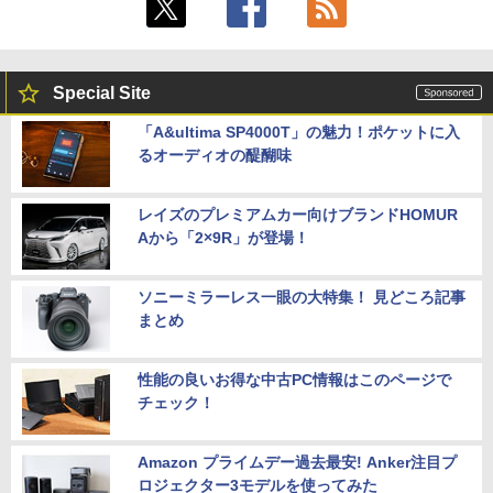
￥5,390
辺フレームレス＆広視野角ADSパネル
23.8型ワイド液晶ディスプレイ LCD-A24
1DBX ブラック
￥14,826
Special Site
「A&ultima SP4000T」の魅力！ポケットに入
るオーディオの醍醐味
レイズのプレミアムカー向けブランドHOMUR
Aから「2×9R」が登場！
ソニーミラーレス一眼の大特集！ 見どころ記事
まとめ
性能の良いお得な中古PC情報はこのページで
チェック！
Amazon プライムデー過去最安! Anker注目プ
ロジェクター3モデルを使ってみた