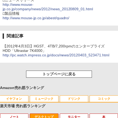
□ニュースリリース
http://www.mouse-
jp.co.jp/company/news/2012/news_20120809_01.html
□製品情報
http://www.mouse-jp.co.jp/abest/quadro/
関連記事
【2012年4月3日】HGST、4TB/7,200rpmのエンタープライズ
HDD「Ultrastar 7K4000」
http://pc.watch.impress.co.jp/docs/news/20120403_523471.html
トップページに戻る
Amazon売れ筋ランキング
イヤフォン
ミュージック
ドリンク
コミック
楽天市場 売れ筋ランキング
ノート
デスクトップ
モニター
本
Anker Soundcore P40i オフホワイト
BRUCE WAYNE feat. Flo Milli, ATL Jacob
【Amazon.co.jp限定】 い・ろ・は・す 2L P
薬屋のひとりごと 17巻 (デジタル版ビッグガ