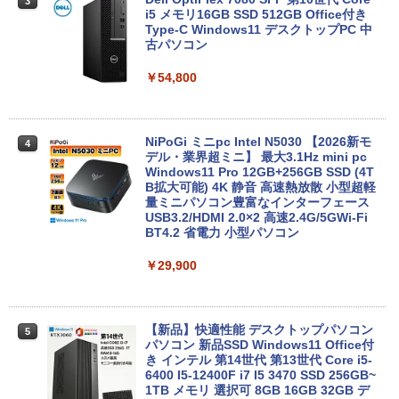
3
付き 防水 タッチ式音量調整 スポーツ/通勤/通
新品ノートパソコン VETESA Intel Celer
i5 メモリ16GB SSD 512GB Office付き
￥1,625
3
学/WEB会議(ホワイト)
on Windows11 Office付き メモリ16GB
Type-C Windows11 デスクトップPC 中
SSD1TB 15.6型 FHD Webカメラ テンキ
古パソコン
BUGS LIFE
ONE PIECE モノクロ版 115 (ジャンプコミッ
ー 薄型 軽量 初心者 学生 ビジネス
￥1,964
クスDIGITAL)
コカ・コーラ やかんの麦茶 from 爽健美茶 ラ
￥54,800
ベルレス 650mlPET×24本
￥250
￥21,980
￥594
Xiaomi シャオミ REDMI Buds 8 Lite ワイヤ
￥1,653
レスイヤホン Bluetooth 5.4 ノイズキャンセ
リング ANC 36時間再生
NiPoGi ミニpc Intel N5030 【2026新モ
4
超得2,000円OFF&P2倍｜レッツノート｜
デル・業界超ミニ】 最大3.1Hz mini pc
4
Microsoft office 2019 H&B付き｜中古
Windows11 Pro 12GB+256GB SSD (4T
￥2,980
ノートパソコン Windows11 office付｜
B拡大可能) 4K 静音 高速熱放散 小型超軽
メモリ8GB SSD256GB｜Panasonic Le
量ミニパソコン豊富なインターフェース
t's note｜中古ノートパソコン 軽量 薄型
USB3.2/HDMI 2.0×2 高速2.4G/5GWi-Fi
｜モバイルPC｜ノートパソコン B5サイ
BT4.2 省電力 小型パソコン
ズ｜パソコン｜中古パソコン｜中古PC
￥29,900
￥29,800
【新品】快適性能 デスクトップパソコン
5
【新品】【楽天1位！】ノートパソコン
パソコン 新品SSD Windows11 Office付
5
新品第13世代CPU搭載ノートPC Office
き インテル 第14世代 第13世代 Core i5-
付きノートパソコン 初心者向け Window
6400 I5-12400F i7 I5 3470 SSD 256GB~
s11 初期設定済 Webカメラ zoom 日本語
1TB メモリ 選択可 8GB 16GB 32GB デ