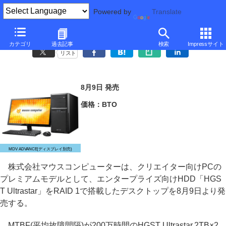
Powered by
Translate
マウス、「HGST Ultrastar」RAID 1構成のクリエイター向けPC
カテゴリ
過去記事
検索
Impressサイト
リスト
8月9日 発売
価格：BTO
MDV ADVANCE(ディスプレイ別売)
株式会社マウスコンピューターは、クリエイター向けPCの
プレミアムモデルとして、エンタープライズ向けHDD「HGS
T Ultrastar」をRAID 1で搭載したデスクトップを8月9日より発
売する。
MTBF(平均故障間隔)が200万時間のHGST Ultrastar 2TB×2