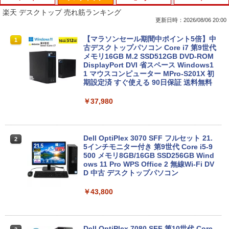
[Explicit]
ET ラベルレス ×8本
ンガンコミックス)
楽天 デスクトップ 売れ筋ランキング
￥5,990
更新日時：2026/08/06 20:00
￥250
￥1,001
￥770
【★最大100%ポイント】【新生活応援・
【マラソンセール期間中ポイント5倍】中
1
1
2026】【Office 2019 H&B】富士通 MU
古デスクトップパソコン Core i7 第9世代
937/Celeron 3865U/メモリ:4GB/8GB/S
メモリ16GB M.2 SSD512GB DVD-ROM
Anker Soundcore P31i ブラック
BRUCE WAYNE feat. Flo Milli, ATL Jacob
by Amazon 天然水 ラベルレス 500ml ×24本
異世界居酒屋「のぶ」(22) (角川コミックス・
SD:128GB/256GB/512GB/1TB/13.3型/
DisplayPort DVI 省スペース Windows1
[Explicit]
富士山の天然水 バナジウム含有 水 ミネラル
エース)
フルHD/wifi/HDMI/USB3.0/中古 ノート
1 マウスコンピューター MPro-S201X 初
ウォーター ペットボトル 静岡県産 500ミリリ
パソコン/モバイルPC/Windows11
期設定済 すぐ使える 90日保証 送料無料
￥4,990
ットル (Smart Basic)
￥250
￥832
￥9,999
￥37,980
￥1,380
Anker Soundcore Liberty 5 ミッドナイトブ
On My Road (Stadium ver.)
HUNTER×HUNTER モノクロ版 39 (ジャンプ
ラック
コミックスDIGITAL)
by Amazon 天然水ラベルレス 2L×9本
タブレットPC 中古パソコン Microsoft S
Dell OptiPlex 3070 SFF フルセット 21.
2
2
urface Go Windows10 Pro Pentium 44
5インチモニター付き 第9世代 Core i5-9
￥250
15Y メモリ 8GB SSD 128GB 10型 無線L
500 メモリ8GB/16GB SSD256GB Wind
￥14,990
￥572
￥1,117
AN Wi-Fi 10インチ B5 本体 / 3ヶ月保証
ows 11 Pro WPS Office 2 無線Wi-Fi DV
中古パソコン 中古PC 中古ノートパソコ
D 中古 デスクトップパソコン
ン 初期設定済み office付き (8351a)
￥43,800
【2026年アップグレード版】AOKIMI ワイヤ
On My Road (Stadium ver.)
スーパーの裏でヤニ吸うふたり 9巻 (デジタル
￥15,880
レスイヤホン bluetooth イヤホン V12 小型
版ビッグガンガンコミックス)
by Amazon 炭酸水 ラベルレス 500ml ×24本
軽量 ブルートゥースHi-Fi 最大36時間再生 ぶ
強炭酸水 ペットボトル 500ミリリットル (Sm
￥250
るーとゅーす コードレス ENCノイズキャン
art Basic)
￥810
セリング 自動ペアリング Type-C充電 マイク
Dell OptiPlex 7080 SFF 第10世代 Core