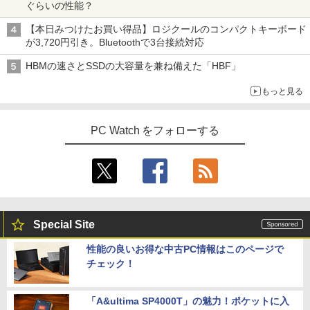
ぐらいの性能？
re i5 第6世代 メモリ8 GSSD128G Wind
式対応｜楽天1位｜最大180日保証｜CPU
対応 MAXZEN MJM27CH02-F100
オレンジページ 2026 10/17号増刊＜グレ
4
ows11 DVDドライブ Bluetooth HDMI O
第8世代｜HP 中古デスクトップパソコン
ー＞ [雑誌]
【本日みつけたお買い得品】ロジクールのコンパクトキーボード
ffice付き 中古パソコン 中古ノートPC 整
Windows11 office付き｜メモリ8GB SS
￥13,980
が3,720円引き。Bluetoothで3台接続対応
備済み
D256GB HDD500GB｜ デスクトップ Mi
￥1,689
crosoft office 第8世代以降｜セット購入
HBMの速さとSSDの大容量を兼ね備えた「HBF」
可能｜デスクトップ 中古｜中古PC
￥14,555
モニター 21.5インチ/23.8インチ/27イン
4
もっと見る
￥34,800
チ フルhd 高画質 100Hz VA ノングレア
非光沢 スピーカー内蔵 3年保証 ディスプ
【 限定生産・特典つき 】YUZURU2027
5
レビュー投稿 5年保証｜MS Office 2024
レイ パソコンモニター PCモニター フル
4
羽生結弦カレンダー卓上版 [ 能登 直 ]
PC Watch をフォローする
H&B 搭載｜中古 ノートパソコン Windo
ハイビジョン 21インチ 液晶モニター ア
ws11 Office付｜スペック Core i5 第7世
デスクトップパソコン Windows11 Offic
イリスオーヤマ DT-JF *
4
￥2,750
代 メモリ 8GB 大容量 HDD 500GB テン
e付き パソコン 新品｜インテル 第14世代
キー DVDドライブ搭載 CD DVD 再生可
Core i5-6500 i5 i7-14700F｜ SSD 256G
￥11,980
｜中古パソコン 中古ノートパソコン 中古
B～2TB｜メモリ 8～64GB DDR4/5｜ デ
PC オフィス搭載
スクトップPC 2年保証 激安 高性能 ゲー
ム 本体のみ PC 高スペッ 初期設定済み
￥19,800
【2026年最新改良版・高級金属製】【タ
5
Special Site
￥45,700
ッチ選択】モバイルモニター 15.6インチ
タッチパネル ワイヤレス接続 電池内蔵
性能の良いお得な中古PC情報はこのページで
自立スタンド モバイルモニター スタンド
チェック！
MS限定クーポンあり! 【Win11正式対
ゲーミングモニター 1080PフルHD 高画
5
応】Webカメラ&テンキー付き ノートパ
【中古】初心者も安心！おまかせゲーミ
質 デュアルモニター サブモニター ポー
5
ソコン 中古 パソコン メモリ 8GB 最大3
ングセット SILVER 中古デスクトップPC
タブルモニター 選べる9パータン
2GB 新品 SSD 256GB 高性能 第8世代 C
eスポーツ入門 Geforce GT1030搭載！
「A&ultima SP4000T」の魅力！ポケットに入