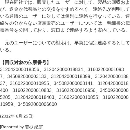
現在同社では、販売したユーザーに対して、製品の回収およ
び、返金か代替品との交換をすすめるべく、連絡先が判明して
いる通販のユーザーに対しては個別に連絡を行なっている。連
絡先の分からない店頭販売のユーザーについては、明細書の伝
票番号を公開しており、窓口まで連絡するよう案内している。
元のユーザーについての対応は、早急に個別連絡するとして
いる。
【回収対象の伝票番号】
312042000018356、312042000018834、31602200001093
7、345082000003133、312042000018399、3120420000188
37、316022000010955、345082000003141、312042000018
400、316022000010833、316022000010956、34509200000
5205、312042000018403、316022000010855、3160220000
10959、345092000006600
(2012年 6月 25日)
[Reported by 若杉 紀彦]