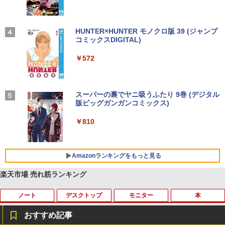
【2026年アップグレード版】AOKIMI ワイヤ
On My Road (Stadium ver.)
HUNTER×HUNTER モノクロ版 39 (ジャンプ
レスイヤホン bluetooth イヤホン V12 小型
コミックスDIGITAL)
by Amazon 炭酸水 ラベルレス 500ml ×24本
軽量 ブルートゥースHi-Fi 最大36時間再生 ぶ
強炭酸水 ペットボトル 500ミリリットル (Sm
￥250
るーとゅーす コードレス ENCノイズキャン
art Basic)
￥572
セリング 自動ペアリング Type-C充電 マイク
付き 防水 タッチ式音量調整 スポーツ/通勤/通
￥1,625
学/WEB会議(ホワイト)
On My Road (Stadium ver.)
スーパーの裏でヤニ吸うふたり 9巻 (デジタル
￥1,964
版ビッグガンガンコミックス)
コカ・コーラ やかんの麦茶 from 爽健美茶 ラ
ベルレス 650mlPET×24本
￥250
￥810
Xiaomi シャオミ REDMI Buds 8 Lite ワイヤ
￥2,009
レスイヤホン Bluetooth 5.4 ノイズキャンセ
リング ANC 36時間再生
Amazonランキングをもっと見る
￥3,480
楽天市場 売れ筋ランキング
ノート
デスクトップ
モニター
本
おすすめ記事