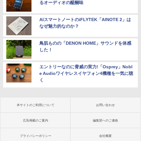
ore i5搭載 DVD 中古ノートパソコン Win
Win11 Office 24型液晶 ゲーミングキー
￥14,580
るオーディオの醍醐味
dows11 Pro 店長オススメ おまかせ 15.6
ボード・マウス[8世代 Corei5 8GB SSD2
型 無線LAN office付き 2026 福袋 ギフト
56GB]：良品
AIスマートノートのiFLYTEK「AINOTE 2」は
￥29,800
￥65,980
なぜ魅力的なのか？
鳥肌ものの「DENON HOME」サウンドを体感
した！
エントリーなのに脅威の実力!「Osprey」Nobl
e Audioワイヤレスイヤフォン4機種を一気に聴
く
本サイトのご利用について
お問い合わせ
広告掲載のご案内
編集部へのご連絡
プライバシーポリシー
会社概要