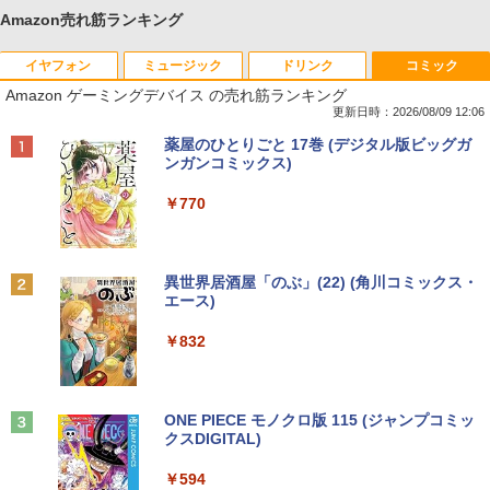
Amazon売れ筋ランキング
イヤフォン
ミュージック
ドリンク
コミック
Amazon ゲーミングデバイス の売れ筋ランキング
更新日時：2026/08/09 12:06
Anker Soundcore P40i オフホワイト
BRUCE WAYNE feat. Flo Milli, ATL Jacob
【Amazon.co.jp限定】 い・ろ・は・す 2L P
薬屋のひとりごと 17巻 (デジタル版ビッグガ
[Explicit]
ET ラベルレス ×8本
ンガンコミックス)
￥7,990
￥250
￥1,112
￥770
Anker Soundcore P31i ブラック
BRUCE WAYNE feat. Flo Milli, ATL Jacob
by Amazon 天然水 ラベルレス 500ml ×24本
異世界居酒屋「のぶ」(22) (角川コミックス・
[Explicit]
富士山の天然水 バナジウム含有 水 ミネラル
エース)
ウォーター ペットボトル 静岡県産 500ミリリ
￥5,990
ットル (Smart Basic)
￥250
￥832
￥1,380
Anker Soundcore Liberty 5 ミッドナイトブ
見知らぬ糸
ONE PIECE モノクロ版 115 (ジャンプコミッ
ラック
クスDIGITAL)
by Amazon 天然水ラベルレス 2L×9本
￥250
￥14,990
￥594
￥1,117