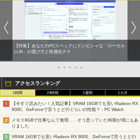
【今だけ】全品ポイント10倍 お買い物マ
「3500U/4300Uより速い」 NiPoGi ミニ
【中古良品】【安心保証】Princeton 21.
ちいかわ なんか小さくてかわいいやつ
1
1
1
1
ラソン★8/4～8/11★中古パソコン ノー
pc Ryzen Embedded R2544初登場 8G
5型ワイドカラー液晶ディスプレイ PTF
（7）なんか飛び出ていろいろ貼れるフォ
トPC Lenovo ThinkPad E590 Core i3 8
B+256GB 4TB拡張可 mini pc Windows
WDE-22W / PTFBDE-22W ブラック/ ホ
トアルバム付き特装版 （講談社キャラク
145U メモリ8GB / 16GB / 32GB SSD M.
11 Pro 動作より高速 4K×3画面出力 ミニ
ワイト色 スピーカー搭載 プリンストン
ターズA） [ ナガノ ]
2 PCIe256GB / 512GB / 1TB Windows1
パソコン HDMI2.0+DP1.4 静音性 小型pc
1 Pro 64bit【送料無料】【1年保証】
豊富な端子Type-C USB3.2 有線LAN WI
￥4,050
￥3,630
FI5/BT4.2 省電力 オフィス/学習向け P2
￥15,800
【特集】あなたのPCスペックにドンピシャな「ローカル
￥33,800
LLM」の選び方と快適化テク
【タッチ式選べる 携帯式】モバイルモニ
100日後に英語がものになる1日10分 ネ
2
2
ター 14インチ フルHD IPSパネル 非光沢
イティブ英語書き写し [ ブレット・リン
【マラソンセール期間中ポイント5倍】
タッチ式/非タッチ式選択可能 Type-C対
ゼイ ]
●
●
●
●
●
2
【OSなし】 中古ノートパソコン 第8世代
【全商品10%OFF+P5倍】Dell OptiPlex
応 HDMI VESA対応 モニター 持ち運び
2
Core i5 富士通 LIFEBOOK A579/B メモ
3070 Micro 第9世代 Core i5 Windows1
サブディスプレイ デュアルモニター テレ
￥1,980
アクセスランキング
リ8GB HDD500GB 15.6インチ HDMI テ
1 Pro メモリ 8GB/16GB SSD 256GB/51
ワーク ミニPC対応 EVICIV
ンキー DVD-ROM 初期設定済 すぐ使え
2GB USB無線LANアダプター付属 HDMI
1時間
24時間
1週間
1カ月
る 7日保証 送料無料 2営業日以内に発送
DisplayPort WPS Office付き デスクト
￥11,999
ップパソコン ミニPC 中古パソコン 小型
楽譜 【取寄品】UN275 輸入 フラッシン
3
【今すぐ読みたい！人気記事】VRAM 16GBでも安いRadeon RX
コンパクト デスクトップPC
￥17,980
グ・ウィンズ【メール便不可商品】【沖
9000、GeForceで言うとどのぐらいの性能？ - PC Watch
縄・離島以外送料無料】
￥35,000
【期間限定5%OFFクーポン 8/12 10時ま
3
メモリ8GBで仕事なんて無理……そう思っていた時期が僕にもあ
で】 モニター 27インチ 100Hz FHD VA
￥30,030
りました
＼★最大2555円OFFクーポン★／【テン
パネル スピーカー搭載 ブルーライト軽減
3
キー搭載内蔵】中古ノートパソコン 東芝
ノングレアタイプ 壁掛け対応 省スペース
VRAM 16GBでも安いRadeon RX 9000、GeForceで言うとどの
dynabook B55 シリーズ 15.6インチ Co
超得2,500円OFF&P2倍｜Windows11正
角度調整 高視野角 178° Adaptive-Sync
3