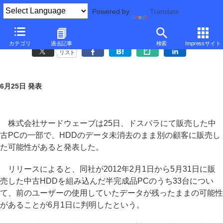
Powered by
Translate
ドスパラ、中古PC 33台のHDDデータを未消去のまま販売
カテゴリ
過去記事
検索
Impressサイト
リスト
6月25日 発表
株式会社サードウェーブは25日、ドスパラにて販売した中
古PCの一部で、HDDのデータ未消去のまま別の顧客に販売し
た可能性があると発表した。
リリースによると、同社が2012年2月1日から5月31日に販
売した中古HDDを組み込んだ半完成品PCのうち33台につい
て、前のユーザーの使用していたデータが残ったままの可能性
があることが6月1日に判明したという。