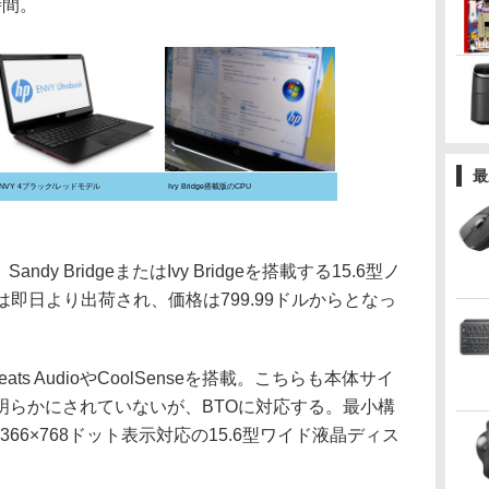
時間。
最
NVY 4ブラック/レッドモデル
Ivy Bridge搭載版のCPU
andy BridgeまたはIvy Bridgeを搭載する15.6型ノ
ついては即日より出荷され、価格は799.99ドルからとなっ
ts AudioやCoolSenseを搭載。こちらも本体サイ
明らかにされていないが、BTOに対応する。最小構
,366×768ドット表示対応の15.6型ワイド液晶ディス