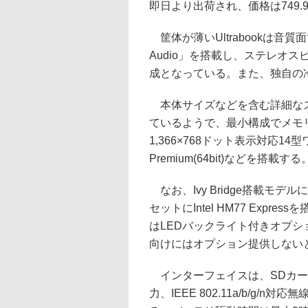
即日より出荷され、価格は749.
筐体が薄いUltrabookは音
Audio」を搭載し、ステレオス
成となっている。また、独自の冷却
本体サイズなどを含む詳細なス
ているようで、最小構成でメモリ4GB
1,366×768ドット表示対応14型
Premium(64bit)などを搭載する
なお、Ivy Bridge搭載モデルに関
セットにIntel HM77 Exp
はLEDバックライト付きオプ
向けにはオプション提供しない
インターフェイスは、SDカードスロッ
力、IEEE 802.11a/b/g/