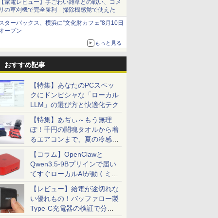
【家電レビュー】手ごわい雑草との戦い、コメ
リの草刈機で完全勝利 掃除機感覚で使えた
スターバックス、横浜に“文化財カフェ”8月10日
オープン
もっと見る
おすすめ記事
【特集】あなたのPCスペッ
クにドンピシャな「ローカル
LLM」の選び方と快適化テク
【特集】あぢぃ～もう無理
ぽ！千円の闘魂タオルから着
るエアコンまで、夏の冷感グ
ッズ一挙紹介
【コラム】OpenClawと
Qwen3.5-9Bプリインで届い
てすぐローカルAIが動くミニ
PC「SER9 Pro」
【レビュー】給電が途切れな
い優れもの！バッファロー製
Type-C充電器の検証で分か