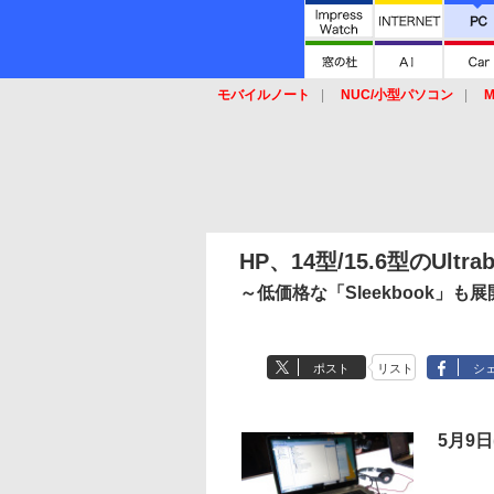
モバイルノート
NUC/小型パソコン
M
SSD
キーボード
マウス
HP、14型/15.6型のUltr
～低価格な「Sleekbook」も展
ポスト
リスト
シ
5月9