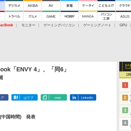
acBook
モニター
ゲーミングパソコン
ゲーミングノート
GPU
abook「ENVY 4」、「同6」
1
開
ェア
はてブ
note
LinkedIn
日(中国時間) 発表