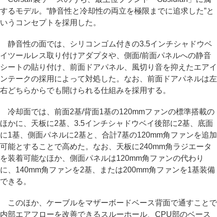
するモデル。“静音性と冷却性の両立を極限までに追求した”と
いうコンセプトを採用した。
静音性の面では、シリコンゴム付きの3.5インチシャドウベ
イツールレス取り付けアダプタや、側面/前面パネルへの静音
シートの貼り付け、前面ドアパネル、風切り音を抑えたエアイ
ンテークの採用によって対処した。なお、前面ドアパネルは左
右どちらからでも開けられる仕組みを採用する。
冷却面では、前面2基/背面1基の120mmファンの標準搭載の
ほかに、天板に2基、3.5インチシャドウベイ後部に2基、底面
に1基、側面パネルに2基と、合計7基の120mm角ファンを追加
可能とすることで高めた。なお、天板に240mm角ラジエータ
を装着可能なほか、側面パネルは120mm角ファンの代わり
に、140mm角ファンを2基、または200mm角ファンを1基装備
できる。
このほか、ケーブルをマザーボードベース背面で通すことで
内部エアフローを改善できるスルーホール、CPU部のベース