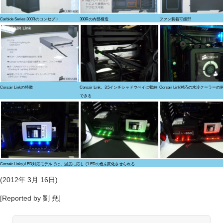
Carbide Series 300Rのコンセプト
300Rの内部構造
ファン装着可能部
Corsair Linkの特徴
Corsair Link。3.5インチシャドウベイに収納
Corsair Link対応の水冷クーラーの
できる
Corsair LinkのLED対応モデルでは、温度に応じてLEDの色を変化させられる
(2012年 3月 16日)
[Reported by 劉 尭]