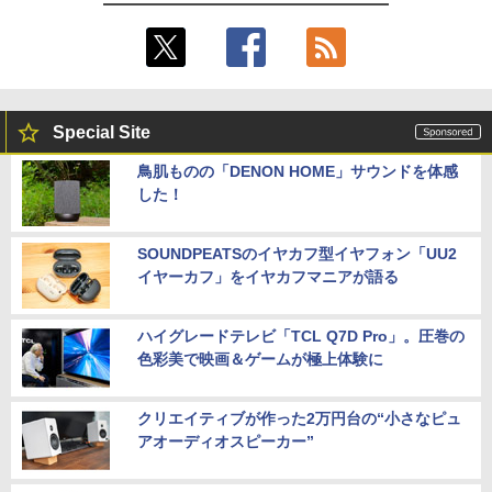
リ16GB M.2 SSD256GB 13.3インチ フ
￥124,800
ルHD ノングレア Webカメラ 無線LAN
Wi-Fi Bluetooth Windows11 東芝 dyna
book G83/HS 初期設定済 すぐ使える 90
日保証 送料無料
デスクトップPC Ryzen7 5700G メモリ1
5
￥29,980
6GB SSD1TB B550 グラボなし
Special Site
￥148,700
鳥肌ものの「DENON HOME」サウンドを体感
した！
13.3インチ 良品 Lenovo ThinkPad X13
5
Gen2 Type-20XJ フルHD / Windows11/
高性能 AMD Ryzen 5-5650u/ 16GB/ 爆
速NVMe式256GB-SSD/ カメラ/ 無線Wi-
SOUNDPEATSのイヤカフ型イヤフォン「UU2
Fi6/ Office付き/ Win11【中古ノートパソ
イヤーカフ」をイヤカフマニアが語る
コン 中古パソコン 中古PC】税込送料無
料 あす楽対応 当日発送
ハイグレードテレビ「TCL Q7D Pro」。圧巻の
￥34,990
色彩美で映画＆ゲームが極上体験に
クリエイティブが作った2万円台の“小さなピュ
アオーディオスピーカー”