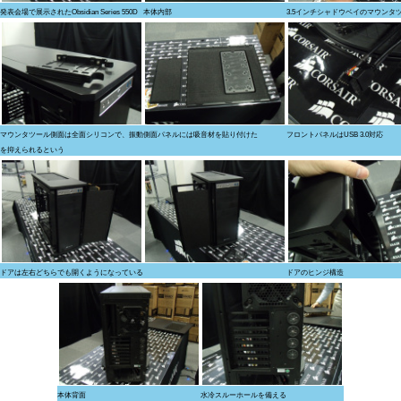
発表会場で展示されたObsidian Series 550D
本体内部
3.5インチシャドウベイのマウンタ
マウンタツール側面は全面シリコンで、振動
側面パネルには吸音材を貼り付けた
フロントパネルはUSB 3.0対応
を抑えられるという
ドアは左右どちらでも開くようになっている
ドアのヒンジ構造
本体背面
水冷スルーホールを備える