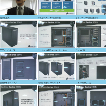
園部英生氏
それぞれのシリーズの特徴
ラインナップでの位置づけ
550Dのコンセプト
ツールレス構造やスルーホールなど
ファンの数
側面や前面のファン
両開き構造のフロントドア
ノイズ低減の工夫