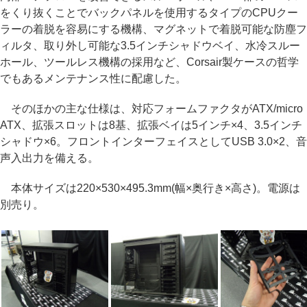
をくり抜くことでバックパネルを使用するタイプのCPUクー
ラーの着脱を容易にする機構、マグネットで着脱可能な防塵フ
ィルタ、取り外し可能な3.5インチシャドウベイ、水冷スルー
ホール、ツールレス機構の採用など、Corsair製ケースの哲学
でもあるメンテナンス性に配慮した。
そのほかの主な仕様は、対応フォームファクタがATX/micro
ATX、拡張スロットは8基、拡張ベイは5インチ×4、3.5インチ
シャドウ×6。フロントインターフェイスとしてUSB 3.0×2、音
声入出力を備える。
本体サイズは220×530×495.3mm(幅×奥行き×高さ)。電源は
別売り。