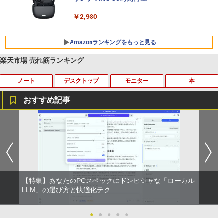
￥2,980
Amazonランキングをもっと見る
楽天市場 売れ筋ランキング
ノート
デスクトップ
モニター
本
BRUCE WAYNE feat. Flo Milli, ATL Jacob
【Amazon.co.jp限定】 い・ろ・は・す 2L P
薬屋のひとりごと 17巻 (デジタル版ビッグガ
[Explicit]
ET ラベルレス ×8本
ンガンコミックス)
おすすめ記事
￥250
￥1,112
￥770
【期間限定★新品無線マウス付】中古ノ
ポイント10倍 中古パソコン デスクトッ
アンダーニンジャ（18） 【電子書籍】[
1
1
1
ートパソコン Windows11 Office2019搭
プパソコン Windows 11【Office付】
花沢健吾 ]
載 15.6型 テンキー付き Celeron 第8世代
【Windows 11 Pro 64Bit搭載】DELL O
BRUCE WAYNE feat. Flo Milli, ATL Jacob
by Amazon 天然水 ラベルレス 500ml ×24本
異世界居酒屋「のぶ」(22) (角川コミックス・
Core i3 Core i5 メモリ4GB/16GB SSD1
ptiplexシリーズ Core i5搭載/4G/新品SS
￥792
[Explicit]
富士山の天然水 バナジウム含有 水 ミネラル
エース)
28GB～1TB Webカメラ DVD 無線LAN
D 120GB/DVD-ROM/送料無料【オプショ
ウォーター ペットボトル 静岡県産 500ミリリ
店長おまかせPC 初期設定済 送料無料
ン色々有】
ットル (Smart Basic)
【中古】
￥250
￥832
￥24,800
【特集】あなたのPCスペックにドンピシャな「ローカル
￥1,380
￥9,999
熱帯魚・水草大図鑑 定番種から新種まで
LLM」の選び方と快適化テク
2
On My Road (Stadium ver.)
ONE PIECE モノクロ版 115 (ジャンプコミッ
￥6,600
クスDIGITAL)
by Amazon 炭酸水 ラベルレス 500ml ×24本
【エントリーでポイント100％還元のチ
●
●
●
●
●
2