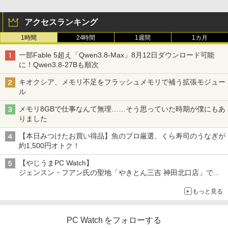
強炭酸水 ペットボトル 500ミリリットル (Sm
往復送料込！パソコンレンタルハイスペ
ャンス】GMKtec ミニpc G3 Pro Intel C
￥250
2
art Basic)
ックモデルCore i7/16G/SSD/カメラ付き
ore i3 10110U 16GB DDR4 64GBまで増
￥594
アクセスランキング
（4週間延長）【Office2024セット】イ
設 512GB SSD M.2 2242 最大8TB Wind
ンストール済※この商品はレンタルで
ows11 Pro mini pc 4.1GHz WIFI6 BT5.
￥1,625
1時間
24時間
1週間
1カ月
す。販売品ではありません。ご了承下さ
2 小型PC VESA対応 ミニパソコン 2画面
看護師・看護学生のためのレビューブッ
3
い。
高性能 みにpc nucbox 省エネ デスクト
ク 2027 [ 岡庭 豊 ]
On My Road (Stadium ver.)
HUNTER×HUNTER モノクロ版 39 (ジャンプ
一部Fable 5超え「Qwen3.8-Max」8月12日ダウンロード可能
ップPC
コミックスDIGITAL)
by Amazon 天然水ラベルレス 2L×9本
に！Qwen3.8-27Bも順次
￥14,300
￥6,930
￥250
￥66,248
￥572
￥1,117
キオクシア、メモリ不足をフラッシュメモリで補う拡張モジュー
ル
ノートパソコン14インチ 極軽量約965g
3
メモリ8GBで仕事なんて無理……そう思っていた時期が僕にもあ
富士通 LIFEBOOK U748 高性能第7世代
[VETESA正規販売店]デスクトップパソ
これから俺は、後輩に抱かれます 6【電
3
4
BUGS LIFE
スーパーの裏でヤニ吸うふたり 9巻 (デジタル
りました
Core i5-7300U カメラ内蔵 メモリ最大16
コン PC 一体型 新品 Windows11 27型 C
子限定かきおろし付】 【電子書籍】[ 佳
版ビッグガンガンコミックス)
コカ・コーラ やかんの麦茶 from 爽健美茶 ラ
GB SSD1TB 薄い軽い FHD液晶 type-C
ore i7 第4世代 Office付き メモリ16GB
門サエコ ]
ベルレス 650mlPET×24本
￥250
【本日みつけたお買い得品】魚のプロ厳選、くら寿司のうなぎが
WIFI Bluetooth 中古ノートパソコン Off
SSD512GB 初期設定済 ホワイト ブラッ
￥810
約1,500円オトク！
ice付き 5GWIFI Bluetooth最新Microso
ク
￥878
￥2,009
ftOffice2024可 Windows11
【やじうまPC Watch】
￥69,800
ジェンスン・フアン氏の聖地「やきとん三吉 神田北口店」で
￥16,500
「ご来店記念コース」を娘と堪能
あかね噺 23 【電子書籍】[ 末永裕樹 ]
5
もっと見る
～コース名を変更したのはNVIDIAに怒られたからではない
GMKtec GMK-K8 PLUS-32/1T-W11Pro
4
￥572
【マラソンセール期間中ポイント5倍】中
(8845HS)
4
古ノートパソコン 第11世代 Core i5 メモ
PC Watch をフォローする